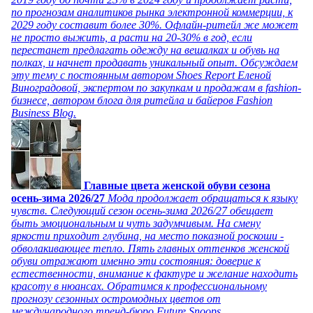
по прогнозам аналитиков рынка электронной коммерции, к
2029 году составит более 30%. Офлайн-ритейл же может
не просто выжить, а расти на 20-30% в год, если
перестанет предлагать одежду на вешалках и обувь на
полках, и начнет продавать уникальный опыт. Обсуждаем
эту тему с постоянным автором Shoes Report Еленой
Виноградовой, экспертом по закупкам и продажам в fashion-
бизнесе, автором блога для ритейла и байеров Fashion
Business Blog.
Главные цвета женской обуви сезона
осень-зима 2026/27
Мода продолжает обращаться к языку
чувств. Следующий сезон осень-зима 2026/27 обещает
быть эмоциональным и чуть задумчивым. На смену
яркости приходит глубина, на место показной роскоши -
обволакивающее тепло. Пять главных оттенков женской
обуви отражают именно эти состояния: доверие к
естественности, внимание к фактуре и желание находить
красоту в нюансах. Обратимся к профессиональному
прогнозу сезонных остромодных цветов от
международного тренд-бюро Future Snoops.