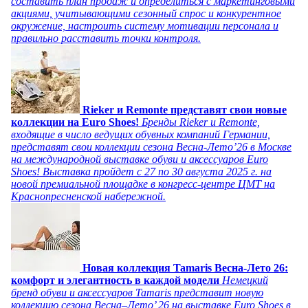
составить план продаж и определиться с маркетинговыми
акциями, учитывающими сезонный спрос и конкурентное
окружение, настроить систему мотивации персонала и
правильно расставить точки контроля.
Rieker и Remonte представят свои новые
коллекции на Euro Shoes!
Бренды Rieker и Remonte,
входящие в число ведущих обувных компаний Германии,
представят свои коллекции сезона Весна-Лето’26 в Москве
на международной выставке обуви и аксессуаров Euro
Shoes! Выставка пройдет c 27 по 30 августа 2025 г. на
новой премиальной площадке в конгресс-центре ЦМТ на
Краснопресненской набережной.
Новая коллекция Tamaris Весна-Лето 26:
комфорт и элегантность в каждой модели
Немецкий
бренд обуви и аксессуаров Tamaris представит новую
коллекцию сезона Весна–Лето’ 26 на выставке Euro Shoes в