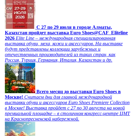
C 27 по 29 июля в городе Алматы,
Казахстан пройдет выставка Euro Shoes@CAF_Eliteline
2026
Elite Line – международная специализированная
выставка обуви, меха, кожи и аксессуаров. На выставке
будут представлены коллекции зарубежных и
отечественных производителей из таких стран, как
Россия, Турция, Германия, Италия, Казахстан и др.
Всего месяц до выставки Euro Shoes в
Москве!
Считаем дни для главной международной
выставки обуви и аксессуаров Euro Shoes Premiere Collection
в Москве! Выставка пройдет с 27 по 30 августа на новой
премиальной площадке – в столичном конгресс-центре ЦМТ
на Краснопресненской набережной.