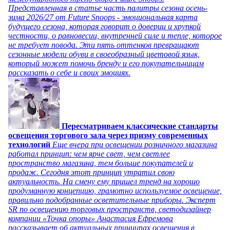
Представленная в статье часть палитры сезона осень-
зима 2026/27 от Future Snoops - эмоциональная карта
будущего сезона, которая говорит о доверии и хрупкой
честности, о равновесии, внутренней силе и тепле, которое
не требует повода. Эти пять оттенков превращают
сезонные модели обуви в своеобразный цветовой язык,
который может помочь бренду и его покупательницам
рассказать о себе и своих эмоциях.
Пересматриваем классические стандарты
освещения торгового зала через призму современных
технологий
Еще вчера при освещении розничного магазина
работал принцип: чем ярче свет, чем светлее
пространство магазина, тем больше покупателей и
продаж. Сегодня этот принцип утратил свою
актуальность. На смену ему пришел тренд на хорошо
продуманную концепцию, грамотно используемое освещение,
правильно подобранные осветительные приборы. Эксперт
SR по освещению торговых пространств, светодизайнер
компании «Точка опоры» Анастасия Ефремова
рассказывает об актуальных принципах освещения в