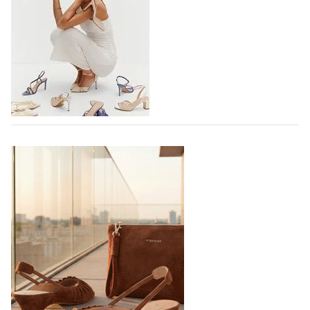
IDZI (Беларусь) на выставке Euro Shoes
Бренд IDZI – это детская и подростковая обувь с
элементами ортопедии от белорусского
производителя (РУП «Белорусский протезно-
ортопедический восстановительный…
04.08.2026
463
TAMARIS SS27: 60 ЛЕТ УВЕРЕННОСТИ В
КАЖДОМ ШАГЕ
В 2027 году бренд TAMARIS отмечает 60-летний
юбилей. Шесть десятилетий доверия миллионов
покупателей, постоянного развития и понимания,
какой будет современная женщина завтра.
Юбилейная коллекция Весна–Лето 2027 открывает
не просто новый сезон, а…
04.08.2026
564