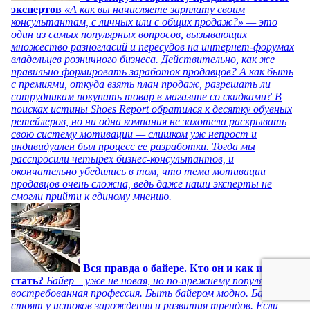
экспертов
«А как вы начисляете зарплату своим
консультантам, с личных или с общих продаж?» — это
один из самых популярных вопросов, вызывающих
множество разногласий и пересудов на интернет-форумах
владельцев розничного бизнеса. Действительно, как же
правильно формировать заработок продавцов? А как быть
с премиями, откуда взять план продаж, разрешать ли
сотрудникам покупать товар в магазине со скидками? В
поисках истины Shoes Report обратился к десятку обувных
ретейлеров, но ни одна компания не захотела раскрывать
свою систему мотивации — слишком уж непрост и
индивидуален был процесс ее разработки. Тогда мы
расспросили четырех бизнес-консультантов, и
окончательно убедились в том, что тема мотивации
продавцов очень сложна, ведь даже наши эксперты не
смогли прийти к единому мнению.
Вся правда о байере. Кто он и как им
стать?
Байер – уже не новая, но по-прежнему популярная и
востребованная профессия. Быть байером модно. Байеры
стоят у истоков зарождения и развития трендов. Если