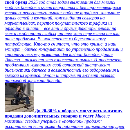
свой бренд
2025 год стал годом выживания для многих
модных брендов в очень непростых и быстро меняющихся
условиях перегретого рынка: падение трафика, закрытие
целых сетей и компаний, консолидация селлеров на
маркетплейсах, переток покупательского трафика из
офлайна в онлайн – все эти и другие факторы влияли на
всех и особенно на слабых, на тех, кто переживал те или
иные проблемы. Рынок перешел к сберегательному
потреблению. Кто-то считает, что это кризис, а наш
эксперт - бизнес-консультант по управлению продажами и
стратегическому развитию для fashion-брендов Дания
Ткачева – называет это взрослением рынка. И предлагает
проблемным компаниям свой авторский инструмент
диагностики бизнеса и возможностей его оздоровления и
выхода из кризиса. Этот инструмент эксперт назвала
пирамидой зрелости бренда.
До 20-30% к обороту могут дать магазину
продажи дополнительных товаров и услуг
Многие
магазины сегодня уперлись в «потолок» продаж:
ассортимент есть, команда работает, маркетинг запущен,