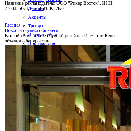
Название рекламодателя: ООО "Рикер Восток", ИНН:
7703335074, erid: LjN8K37Ko
Дизайн
Акценты
Главная
Тренды
Новости обувного бизнеса
Истории обуви
Второй по величине обувной ретейлер Германии Reno
объявил о банкротстве
Производство