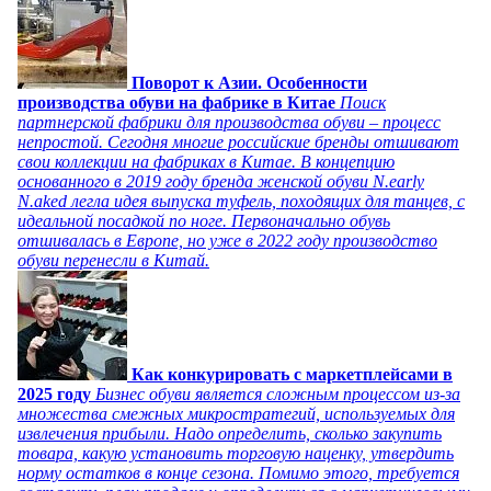
Поворот к Азии. Особенности
производства обуви на фабрике в Китае
Поиск
партнерской фабрики для производства обуви – процесс
непростой. Сегодня многие российские бренды отшивают
свои коллекции на фабриках в Китае. В концепцию
основанного в 2019 году бренда женской обуви N.early
N.aked легла идея выпуска туфель, походящих для танцев, с
идеальной посадкой по ноге. Первоначально обувь
отшивалась в Европе, но уже в 2022 году производство
обуви перенесли в Китай.
Как конкурировать с маркетплейсами в
2025 году
Бизнес обуви является сложным процессом из-за
множества смежных микростратегий, используемых для
извлечения прибыли. Надо определить, сколько закупить
товара, какую установить торговую наценку, утвердить
норму остатков в конце сезона. Помимо этого, требуется