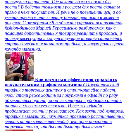
но выручка не растет. Где искать возможности для
роста? В действительности ресурсы для роста скрыты
прямо в чеке покупателя. И речь не о повышении цен, а об
умение предложить клиенту больше ценности в момент
покупки. С экспертом SR в области управления и развития
fashion-бизнеса Марией Герасименко разбираемся, как с
помощью дополнительных товаров увеличить продажи, и
почему аксессуары и сопутствующие товары становятся
стратегическим источником прибыли, и какую роль играет
команда магазина.
Как научиться эффективно управлять
покупательским трафиком магазина?
Покупательский
трафик в торговых центрах и стрит-ритейле падает,
люди стали реже ходить за покупками в офлайн по ряду
объективных причин, одна из которых – удобство онлайн-
шопинга со всеми его плюсами. И все же офлайн
продолжает жить и развиваться. Как взять под контроль
трафик в магазинах, научиться правильно рассчитывать и
влиять на то количество людей, которое приходит в
торговые точки, чтобы они были прибыльными?