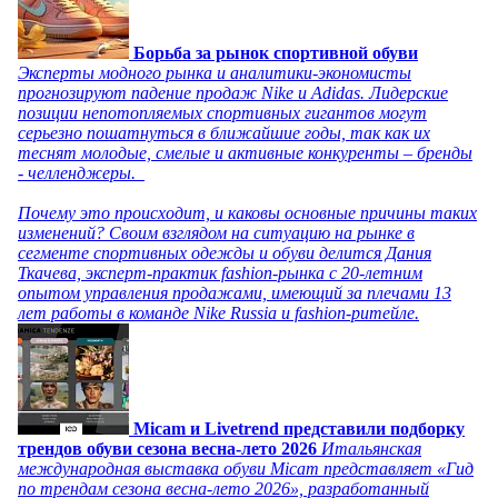
Борьба за рынок спортивной обуви
Эксперты модного рынка и аналитики-экономисты
прогнозируют падение продаж Nike и Adidas. Лидерские
позиции непотопляемых спортивных гигантов могут
серьезно пошатнуться в ближайшие годы, так как их
теснят молодые, смелые и активные конкуренты – бренды
- челленджеры.
Почему это происходит, и каковы основные причины таких
изменений? Своим взглядом на ситуацию на рынке в
сегменте спортивных одежды и обуви делится Дания
Ткачева, эксперт-практик fashion-рынка с 20-летним
опытом управления продажами, имеющий за плечами 13
лет работы в команде Nike Russia и fashion-ритейле.
Micam и Livetrend представили подборку
трендов обуви сезона весна-лето 2026
Итальянская
международная выставка обуви Micam представляет «Гид
по трендам сезона весна-лето 2026», разработанный