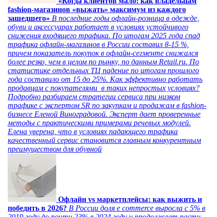
«Когда клиентов мало: как владельцам
fashion-магазинов «выжать» максимум из каждого
зашедшего»
В последние годы офлайн-розница в одежде,
обуви и аксессуарах работает в условиях устойчивого
снижения входящего трафика. По итогам 2025 года спад
трафика офлайн-магазинов в России составил 8-15 %,
причем показатель покупок в офлайн-сегменте снижался
более резко, чем в целом по рынку, по данным Retail.ru. По
статистике отдельных ТЦ падение по итогам прошлого
года составило от 15 до 25%. Как эффективно работать
продавцам с покупателями в таких непростых условиях?
Подробно разбираем стратегии сервиса при низком
трафике с экспертом SR по закупкам и продажам в fashion-
бизнесе Еленой Виноградовой. Эксперт дает проверенные
методы с практическими примерами речевых модулей.
Елена уверена, что в условиях падающего трафика
качественный сервис становится главным конкурентным
преимуществом для обувной
Офлайн vs маркетплейсы: как выжить и
победить в 2026?
В России доля e commerce выросла с 5% в
2019 году до почти 23% в 2024 году и продолжает расти,