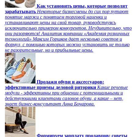
Как установить цены, которые позволят
зарабатывать
Некоторые бизнесмены до сих пор путают
понятие маржи с понятием торговой наценки и
устанавливают цены на свой товар, руководствуясь
исключительно примером конкурентов. Неудивительно, что
они разоряются! Аналитик компании «Академия розничных
технологий» Максим Горшков дает несколько советов и
формул, с помощью которых можно установить не только
не разорительные, но и прибыльные цены.
Продажи обуви и аксессуаров:
эффективные приемы деловой риторики
Какие речевые
модули - эффективны при общении с потенциальными и
действующими клиентами салонов обуви, а какие – нет,
знает бизнес-консультант Анна Бочарова.
Формируем зарплату продавцов: советы