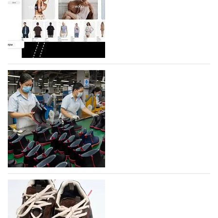
Компания BALLINA Guangzhou Lihuang Footwear
Co., Ltd., основанная в 2011 году и расположенная в
Гуанчжоу, столице моды Китая, является
профессиональной обувной компанией,
объединяющей разработку, производство и…
07.08.2026
591
На платформе Lamoda - новый раздел и
условия продвижения локальных
дизайнерских марок
Российский маркетплейс Lamoda решил обновить
раздел для продажи продукции локальных
дизайнерских марок одежды, обуви и аксессуаров.
Бренды также получат маркетинговую…
06.08.2026
774
Объем мирового производства обуви в
2025 году практически не увеличился