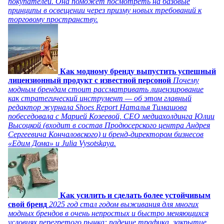
покупателей. Она поможет посмотреть на базовые
принципы в освещении через призму новых требований к
торговому пространству.
Как модному бренду выпустить успешный
лицензионный продукт с известной персоной
Почему
модным брендам стоит рассматривать лицензирование
как стратегический инструмент — об этом главный
редактор журнала Shoes Report Наталья Тимашова
побеседовала с Марией Козеевой, СЕО медиахолдинга Юлии
Высоцкой (входит в состав Продюсерского центра Андрея
Сергеевича Кончаловского) и бренд-директором бизнесов
«Едим Дома» и Julia Vysotskaya.
Как усилить и сделать более устойчивым
свой бренд
2025 год стал годом выживания для многих
модных брендов в очень непростых и быстро меняющихся
условиях перегретого рынка: падение трафика, закрытие