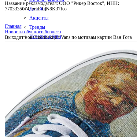
Название рекламодателя: ООО "Рикер Восток", ИНН:
7703335074, erid: LjN8K37Ko
Дизайн
Акценты
Главная
Тренды
Новости обувного бизнеса
Истории обуви
Выходит новая коллекция Vans по мотивам картин Ван Гога
Производство