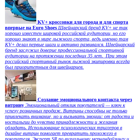
KV+ кроссовки для города и для спорта
впервые на Euro Shoes
Швейцарский бренд KV+ не так
хорошо известен широкой российской аудитории, но его
хорошо знают в мире лыжного спорта, ведь именно там
KV+ делал первые шаги и активно развивался. Швейцарский
бренд заслужил доверие профессиональной спортивной
аудитории на протяжении последних 35 лет. При этом
российский спортивный рынок лыжной экипировки всегда
был приоритетным для швейцарцев.
Создание эмоционального контакта через
витрину
Эмоциональный отклик покупателей — ключ к
успеху розничных продаж. Витрины способны не только
привлекать внимание, но и вызывать эмоции: от радости и
ностальгии до чувства принадлежности и желания
обладать. Использование психологических триггеров в
дизайне витрин помогает превратить прохожего в
покупателя. Эксперт SR по визуальному мерчандайзингу и