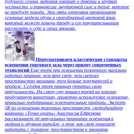
будущего сезона, которая говорит о доверии и хрупкой
честности, о равновесии, внутренней силе и тепле, которое
не требует повода. Эти пять оттенков превращают
сезонные модели обуви в своеобразный цветовой язык,
который может помочь бренду и его покупательницам
рассказать о себе и своих эмоциях.
Пересматриваем классические стандарты
освещения торгового зала через призму современных
технологий
Еще вчера при освещении розничного магазина
работал принцип: чем ярче свет, чем светлее
пространство магазина, тем больше покупателей и
продаж. Сегодня этот принцип утратил свою
актуальность. На смену ему пришел тренд на хорошо
продуманную концепцию, грамотно используемое освещение,
правильно подобранные осветительные приборы. Эксперт
SR по освещению торговых пространств, светодизайнер
компании «Точка опоры» Анастасия Ефремова
рассказывает об актуальных принципах освещения в
модном и обувном ритейле, о том, как свет помогает
работать с товаром, пространством и эмоциями