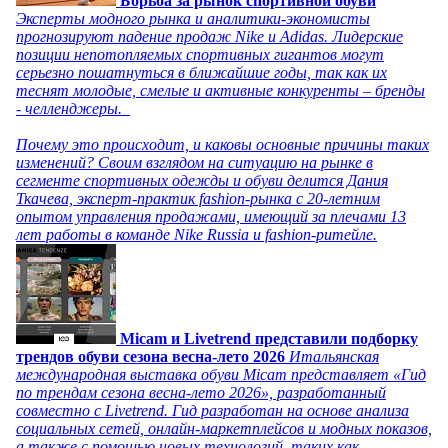
Борьба за рынок спортивной обуви
Эксперты модного рынка и аналитики-экономисты
прогнозируют падение продаж Nike и Adidas. Лидерские
позиции непотопляемых спортивных гигантов могут
серьезно пошатнуться в ближайшие годы, так как их
теснят молодые, смелые и активные конкуренты – бренды
- челленджеры.
Почему это происходит, и каковы основные причины таких
изменений? Своим взглядом на ситуацию на рынке в
сегменте спортивных одежды и обуви делится Дания
Ткачева, эксперт-практик fashion-рынка с 20-летним
опытом управления продажами, имеющий за плечами 13
лет работы в команде Nike Russia и fashion-ритейле.
Micam и Livetrend представили подборку
трендов обуви сезона весна-лето 2026
Итальянская
международная выставка обуви Micam представляет «Гид
по трендам сезона весна-лето 2026», разработанный
совместно с Livetrend. Гид разработан на основе анализа
социальных сетей, онлайн-маркетплейсов и модных показов,
а также с помощью новых технологий, таких как