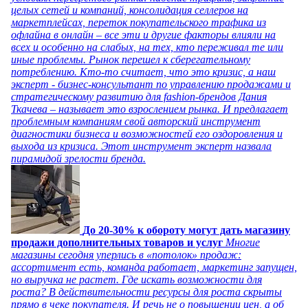
целых сетей и компаний, консолидация селлеров на
маркетплейсах, переток покупательского трафика из
офлайна в онлайн – все эти и другие факторы влияли на
всех и особенно на слабых, на тех, кто переживал те или
иные проблемы. Рынок перешел к сберегательному
потреблению. Кто-то считает, что это кризис, а наш
эксперт - бизнес-консультант по управлению продажами и
стратегическому развитию для fashion-брендов Дания
Ткачева – называет это взрослением рынка. И предлагает
проблемным компаниям свой авторский инструмент
диагностики бизнеса и возможностей его оздоровления и
выхода из кризиса. Этот инструмент эксперт назвала
пирамидой зрелости бренда.
До 20-30% к обороту могут дать магазину
продажи дополнительных товаров и услуг
Многие
магазины сегодня уперлись в «потолок» продаж:
ассортимент есть, команда работает, маркетинг запущен,
но выручка не растет. Где искать возможности для
роста? В действительности ресурсы для роста скрыты
прямо в чеке покупателя. И речь не о повышении цен, а об