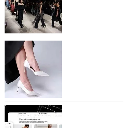
На участие в Московской неделе моды
подано 1047 заявок
На участие в седьмой Московской неделе моды,
которая пройдет в российской столице с 26 сентября
по 1 октября, уже подано 1047 заявок. Примерно
половину из них (494) прислали дизайнеры,
коллекции которых не были представлены в…
07.08.2026
726
BALLINA представит свои новинки на Euro
Shoes