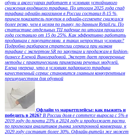
обуви и аксессуарах работает в условиях устойчивого
снижения входящего трафика. По итогам 2025 года спад
трафика офлайн-магазинов в России составил 8-15 %,
причем показатель покупок в офлайн-сегменте снижался
более резко, чем в целом по рынку, по данным Retail.ru. По
статистике отдельных ТЦ падение по итогам прошлого
года составило от 15 до 25%. Как эффективно работать
продавцам с покупателями в таких непростых условиях?
Подробно разбираем стратегии сервиса при низком
трафике с экспертом SR по закупкам и продажам в fashion-
бизнесе Еленой Виноградовой. Эксперт дает проверенные
методы с практическими примерами речевых модулей.
Елена уверена, что в условиях падающего трафика
качественный сервис становится главным конкурентным
преимуществом для обувной
Офлайн vs маркетплейсы: как выжить и
победить в 2026?
В России доля e commerce выросла с 5% в
2019 году до почти 23% в 2024 году и продолжает расти,
по прогнозам аналитиков рынка электронной коммерции, к
2029 году составит более 30%. Офлайн-ритейл же может