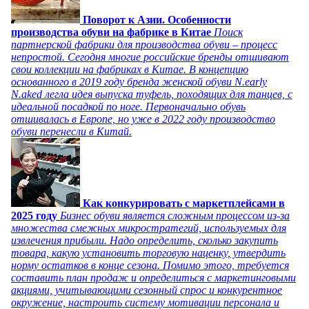
Поворот к Азии. Особенности
производства обуви на фабрике в Китае
Поиск
партнерской фабрики для производства обуви – процесс
непростой. Сегодня многие российские бренды отшивают
свои коллекции на фабриках в Китае. В концепцию
основанного в 2019 году бренда женской обуви N.early
N.aked легла идея выпуска туфель, походящих для танцев, с
идеальной посадкой по ноге. Первоначально обувь
отшивалась в Европе, но уже в 2022 году производство
обуви перенесли в Китай.
Как конкурировать с маркетплейсами в
2025 году
Бизнес обуви является сложным процессом из-за
множества смежных микростратегий, используемых для
извлечения прибыли. Надо определить, сколько закупить
товара, какую установить торговую наценку, утвердить
норму остатков в конце сезона. Помимо этого, требуется
составить план продаж и определиться с маркетинговыми
акциями, учитывающими сезонный спрос и конкурентное
окружение, настроить систему мотивации персонала и