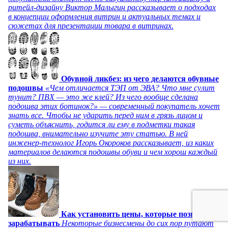
ритейл-дизайну Виктор Малыгин рассказывает о подходах
в концепции оформления витрин и актуальных темах и
сюжетах для презентации товара в витринах.
Обувной ликбез: из чего делаются обувные
подошвы
«Чем отличается ТЭП от ЭВА? Что мне сулит
тунит? ПВХ — это же клей? Из чего вообще сделана
подошва этих ботинок?» — современный покупатель хочет
знать все. Чтобы не ударить перед ним в грязь лицом и
суметь объяснить, годится ли ему в подметки такая
подошва, внимательно изучите эту статью. В ней
инженер-технолог Игорь Окороков рассказывает, из каких
материалов делаются подошвы обуви и чем хорош каждый
из них.
Как установить цены, которые позволят
зарабатывать
Некоторые бизнесмены до сих пор путают