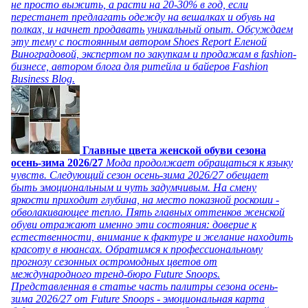
не просто выжить, а расти на 20-30% в год, если
перестанет предлагать одежду на вешалках и обувь на
полках, и начнет продавать уникальный опыт. Обсуждаем
эту тему с постоянным автором Shoes Report Еленой
Виноградовой, экспертом по закупкам и продажам в fashion-
бизнесе, автором блога для ритейла и байеров Fashion
Business Blog.
Главные цвета женской обуви сезона
осень-зима 2026/27
Мода продолжает обращаться к языку
чувств. Следующий сезон осень-зима 2026/27 обещает
быть эмоциональным и чуть задумчивым. На смену
яркости приходит глубина, на место показной роскоши -
обволакивающее тепло. Пять главных оттенков женской
обуви отражают именно эти состояния: доверие к
естественности, внимание к фактуре и желание находить
красоту в нюансах. Обратимся к профессиональному
прогнозу сезонных остромодных цветов от
международного тренд-бюро Future Snoops.
Представленная в статье часть палитры сезона осень-
зима 2026/27 от Future Snoops - эмоциональная карта