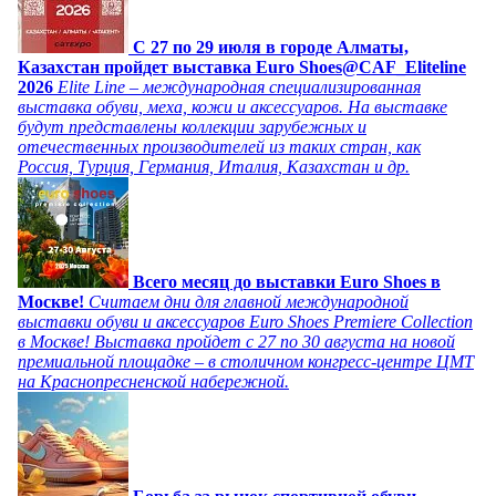
C 27 по 29 июля в городе Алматы,
Казахстан пройдет выставка Euro Shoes@CAF_Eliteline
2026
Elite Line – международная специализированная
выставка обуви, меха, кожи и аксессуаров. На выставке
будут представлены коллекции зарубежных и
отечественных производителей из таких стран, как
Россия, Турция, Германия, Италия, Казахстан и др.
Всего месяц до выставки Euro Shoes в
Москве!
Считаем дни для главной международной
выставки обуви и аксессуаров Euro Shoes Premiere Collection
в Москве! Выставка пройдет с 27 по 30 августа на новой
премиальной площадке – в столичном конгресс-центре ЦМТ
на Краснопресненской набережной.