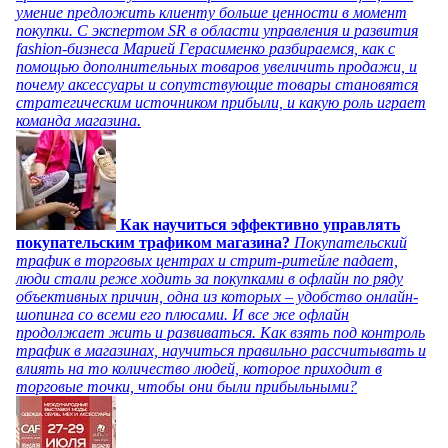
умение предложить клиенту больше ценности в момент
покупки. С экспертом SR в области управления и развития
fashion-бизнеса Марией Герасименко разбираемся, как с
помощью дополнительных товаров увеличить продажи, и
почему аксессуары и сопутствующие товары становятся
стратегическим источником прибыли, и какую роль играет
команда магазина.
Как научиться эффективно управлять
покупательским трафиком магазина?
Покупательский
трафик в торговых центрах и стрит-ритейле падает,
люди стали реже ходить за покупками в офлайн по ряду
объективных причин, одна из которых – удобство онлайн-
шопинга со всеми его плюсами. И все же офлайн
продолжает жить и развиваться. Как взять под контроль
трафик в магазинах, научиться правильно рассчитывать и
влиять на то количество людей, которое приходит в
торговые точки, чтобы они были прибыльными?