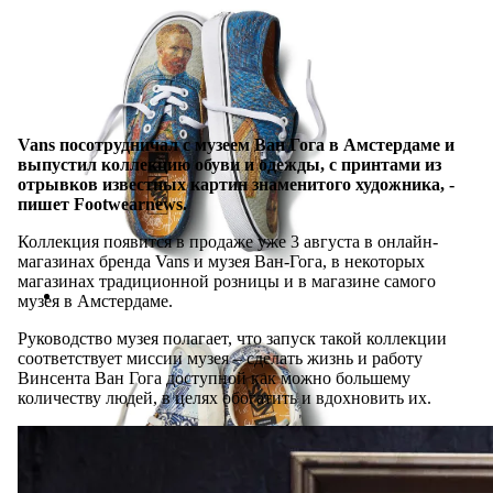
Vans посотрудничал с музеем Ван Гога в Амстердаме и
выпустил коллекцию обуви и одежды, с принтами из
отрывков известных картин знаменитого художника, -
пишет Footwearnews.
Коллекция появится в продаже уже 3 августа в онлайн-
магазинах бренда Vans и музея Ван-Гога, в некоторых
магазинах традиционной розницы и в магазине самого
музея в Амстердаме.
Руководство музея полагает, что запуск такой коллекции
соответствует миссии музея – сделать жизнь и работу
Винсента Ван Гога доступной как можно большему
количеству людей, в целях обогатить и вдохновить их.