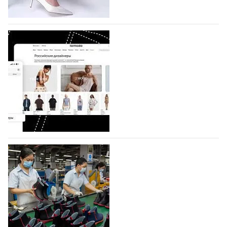
коллекции которых не были представлены в…
07.08.2026
643
BALLINA представит свои новинки на Euro
Shoes
Компания BALLINA Guangzhou Lihuang Footwear
Co., Ltd., основанная в 2011 году и расположенная в
Гуанчжоу, столице моды Китая, является
профессиональной обувной компанией,
объединяющей разработку, производство и…
07.08.2026
503
На платформе Lamoda - новый раздел и
условия продвижения локальных
дизайнерских марок
Российский маркетплейс Lamoda решил обновить
раздел для продажи продукции локальных