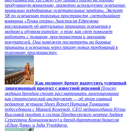
продуманную концепцию, грамотно используемое освещение,
правильно подобранные осветительные приборы. Эксперт
SR по освещению торговых пространств, светодизайнер
компании «Точка опоры» Анастасия Ефремова
рассказывает об актуальных принципах освещения в
модном и обувном ритейле, о том, как свет помогает
работать с товаром, пространством и эмоциями
покупателей. Она поможет посмотреть на базовые
принципы в освещении через призму новых требований к
торговому пространству.
Как модному бренду выпустить успешный
лицензионный продукт с известной персоной
Почему
модным брендам стоит рассматривать лицензирование
как стратегический инструмент — об этом главный
редактор журнала Shoes Report Наталья Тимашова
побеседовала с Марией Козеевой, СЕО медиахолдинга Юлии
Высоцкой (входит в состав Продюсерского центра Андрея
Сергеевича Кончаловского) и бренд-директором бизнесов
«Едим Дома» и Julia Vysotskaya.