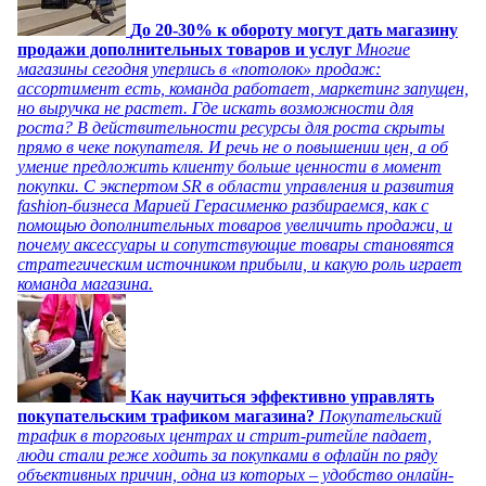
До 20-30% к обороту могут дать магазину
продажи дополнительных товаров и услуг
Многие
магазины сегодня уперлись в «потолок» продаж:
ассортимент есть, команда работает, маркетинг запущен,
но выручка не растет. Где искать возможности для
роста? В действительности ресурсы для роста скрыты
прямо в чеке покупателя. И речь не о повышении цен, а об
умение предложить клиенту больше ценности в момент
покупки. С экспертом SR в области управления и развития
fashion-бизнеса Марией Герасименко разбираемся, как с
помощью дополнительных товаров увеличить продажи, и
почему аксессуары и сопутствующие товары становятся
стратегическим источником прибыли, и какую роль играет
команда магазина.
Как научиться эффективно управлять
покупательским трафиком магазина?
Покупательский
трафик в торговых центрах и стрит-ритейле падает,
люди стали реже ходить за покупками в офлайн по ряду
объективных причин, одна из которых – удобство онлайн-