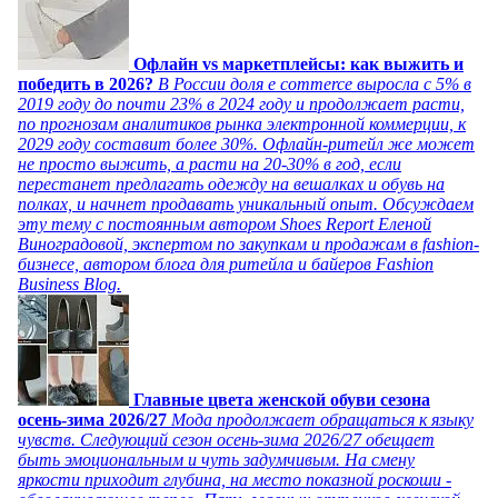
Офлайн vs маркетплейсы: как выжить и
победить в 2026?
В России доля e commerce выросла с 5% в
2019 году до почти 23% в 2024 году и продолжает расти,
по прогнозам аналитиков рынка электронной коммерции, к
2029 году составит более 30%. Офлайн-ритейл же может
не просто выжить, а расти на 20-30% в год, если
перестанет предлагать одежду на вешалках и обувь на
полках, и начнет продавать уникальный опыт. Обсуждаем
эту тему с постоянным автором Shoes Report Еленой
Виноградовой, экспертом по закупкам и продажам в fashion-
бизнесе, автором блога для ритейла и байеров Fashion
Business Blog.
Главные цвета женской обуви сезона
осень-зима 2026/27
Мода продолжает обращаться к языку
чувств. Следующий сезон осень-зима 2026/27 обещает
быть эмоциональным и чуть задумчивым. На смену
яркости приходит глубина, на место показной роскоши -