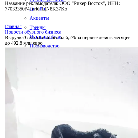
Название рекламодателя: ООО "Рикер Восток", ИНН:
7703335074, erid: LjN8K37Ko
Дизайн
Акценты
Главная
Тренды
Новости обувного бизнеса
Истории обуви
Выручка Geox снизилась на 6,2% за первые девять месяцев
до 492,8 млн евро
Производство