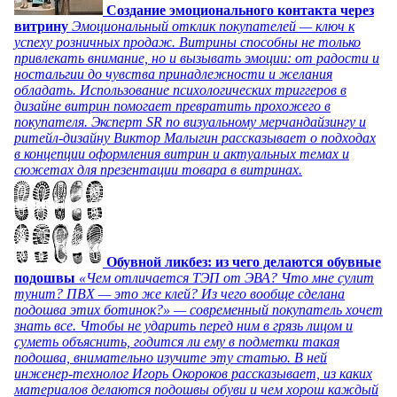
Создание эмоционального контакта через
витрину
Эмоциональный отклик покупателей — ключ к
успеху розничных продаж. Витрины способны не только
привлекать внимание, но и вызывать эмоции: от радости и
ностальгии до чувства принадлежности и желания
обладать. Использование психологических триггеров в
дизайне витрин помогает превратить прохожего в
покупателя. Эксперт SR по визуальному мерчандайзингу и
ритейл-дизайну Виктор Малыгин рассказывает о подходах
в концепции оформления витрин и актуальных темах и
сюжетах для презентации товара в витринах.
Обувной ликбез: из чего делаются обувные
подошвы
«Чем отличается ТЭП от ЭВА? Что мне сулит
тунит? ПВХ — это же клей? Из чего вообще сделана
подошва этих ботинок?» — современный покупатель хочет
знать все. Чтобы не ударить перед ним в грязь лицом и
суметь объяснить, годится ли ему в подметки такая
подошва, внимательно изучите эту статью. В ней
инженер-технолог Игорь Окороков рассказывает, из каких
материалов делаются подошвы обуви и чем хорош каждый