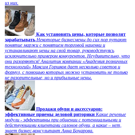
из них.
Как установить цены, которые позволят
зарабатывать
Некоторые бизнесмены до сих пор путают
понятие маржи с понятием торговой наценки и
устанавливают цены на свой товар, руководствуясь
исключительно примером конкурентов. Неудивительно, что
они разоряются! Аналитик компании «Академия розничных
технологий» Максим Горшков дает несколько советов и
формул, с помощью которых можно установить не только
не разорительные, но и прибыльные цены.
Продажи обуви и аксессуаров:
эффективные приемы деловой риторики
Какие речевые
модули - эффективны при общении с потенциальными и
действующими клиентами салонов обуви, а какие – нет,
знает бизнес-консультант Анна Бочарова.