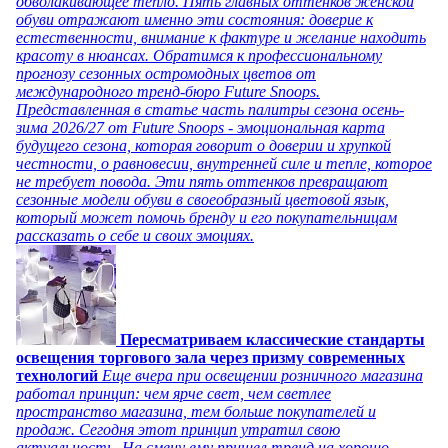
обволакивающее тепло. Пять главных оттенков женской
обуви отражают именно эти состояния: доверие к
естественности, внимание к фактуре и желание находить
красоту в нюансах. Обратимся к профессиональному
прогнозу сезонных остромодных цветов от
международного тренд-бюро Future Snoops.
Представленная в статье часть палитры сезона осень-
зима 2026/27 от Future Snoops - эмоциональная карта
будущего сезона, которая говорит о доверии и хрупкой
честности, о равновесии, внутренней силе и тепле, которое
не требует повода. Эти пять оттенков превращают
сезонные модели обуви в своеобразный цветовой язык,
который может помочь бренду и его покупательницам
рассказать о себе и своих эмоциях.
Пересматриваем классические стандарты
освещения торгового зала через призму современных
технологий
Еще вчера при освещении розничного магазина
работал принцип: чем ярче свет, чем светлее
пространство магазина, тем больше покупателей и
продаж. Сегодня этот принцип утратил свою
актуальность. На смену ему пришел тренд на хорошо