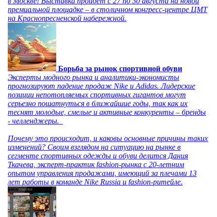
в Москве! Выставка пройдет с 27 по 30 августа на новой
премиальной площадке – в столичном конгресс-центре ЦМТ
на Краснопресненской набережной.
Борьба за рынок спортивной обуви
Эксперты модного рынка и аналитики-экономисты
прогнозируют падение продаж Nike и Adidas. Лидерские
позиции непотопляемых спортивных гигантов могут
серьезно пошатнуться в ближайшие годы, так как их
теснят молодые, смелые и активные конкуренты – бренды
- челленджеры.
Почему это происходит, и каковы основные причины таких
изменений? Своим взглядом на ситуацию на рынке в
сегменте спортивных одежды и обуви делится Дания
Ткачева, эксперт-практик fashion-рынка с 20-летним
опытом управления продажами, имеющий за плечами 13
лет работы в команде Nike Russia и fashion-ритейле.