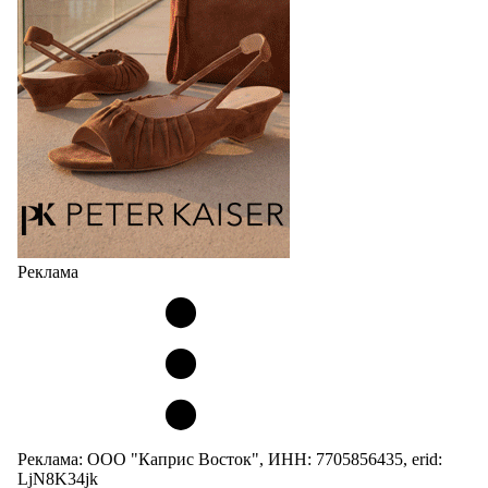
сникерины (гибридный вариант балеток и
кроссовок обтекаемой формы и с тонкой подошвой).
Но в модели Miu Miu Bubble присутствует еще и…
05.08.2026
3053
Реклама
Реклама: ООО "Каприс Восток", ИНН: 7705856435, erid:
LjN8K34jk