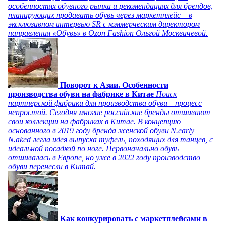
особенностях обувного рынка и рекомендациях для брендов,
планирующих продавать обувь через маркетплейс – в
эксклюзивном интервью SR с коммерческим директором
направления «Обувь» в Ozon Fashion Ольгой Москвичевой.
Поворот к Азии. Особенности
производства обуви на фабрике в Китае
Поиск
партнерской фабрики для производства обуви – процесс
непростой. Сегодня многие российские бренды отшивают
свои коллекции на фабриках в Китае. В концепцию
основанного в 2019 году бренда женской обуви N.early
N.aked легла идея выпуска туфель, походящих для танцев, с
идеальной посадкой по ноге. Первоначально обувь
отшивалась в Европе, но уже в 2022 году производство
обуви перенесли в Китай.
Как конкурировать с маркетплейсами в