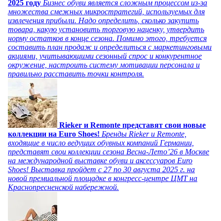
2025 году
Бизнес обуви является сложным процессом из-за
множества смежных микростратегий, используемых для
извлечения прибыли. Надо определить, сколько закупить
товара, какую установить торговую наценку, утвердить
норму остатков в конце сезона. Помимо этого, требуется
составить план продаж и определиться с маркетинговыми
акциями, учитывающими сезонный спрос и конкурентное
окружение, настроить систему мотивации персонала и
правильно расставить точки контроля.
Rieker и Remonte представят свои новые
коллекции на Euro Shoes!
Бренды Rieker и Remonte,
входящие в число ведущих обувных компаний Германии,
представят свои коллекции сезона Весна-Лето’26 в Москве
на международной выставке обуви и аксессуаров Euro
Shoes! Выставка пройдет c 27 по 30 августа 2025 г. на
новой премиальной площадке в конгресс-центре ЦМТ на
Краснопресненской набережной.