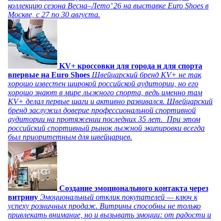
коллекцию сезона Весна–Лето’ 26 на выставке Euro Shoes в
Москве, с 27 по 30 августа.
KV+ кроссовки для города и для спорта
впервые на Euro Shoes
Швейцарский бренд KV+ не так
хорошо известен широкой российской аудитории, но его
хорошо знают в мире лыжного спорта, ведь именно там
KV+ делал первые шаги и активно развивался. Швейцарский
бренд заслужил доверие профессиональной спортивной
аудитории на протяжении последних 35 лет. При этом
российский спортивный рынок лыжной экипировки всегда
был приоритетным для швейцарцев.
Создание эмоционального контакта через
витрину
Эмоциональный отклик покупателей — ключ к
успеху розничных продаж. Витрины способны не только
привлекать внимание, но и вызывать эмоции: от радости и