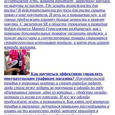
ассортимент есть, команда работает, маркетинг запущен,
но выручка не растет. Где искать возможности для
роста? В действительности ресурсы для роста скрыты
прямо в чеке покупателя. И речь не о повышении цен, а об
умение предложить клиенту больше ценности в момент
покупки. С экспертом SR в области управления и развития
fashion-бизнеса Марией Герасименко разбираемся, как с
помощью дополнительных товаров увеличить продажи, и
почему аксессуары и сопутствующие товары становятся
стратегическим источником прибыли, и какую роль играет
команда магазина.
Как научиться эффективно управлять
покупательским трафиком магазина?
Покупательский
трафик в торговых центрах и стрит-ритейле падает,
люди стали реже ходить за покупками в офлайн по ряду
объективных причин, одна из которых – удобство онлайн-
шопинга со всеми его плюсами. И все же офлайн
продолжает жить и развиваться. Как взять под контроль
трафик в магазинах, научиться правильно рассчитывать и
влиять на то количество людей, которое приходит в