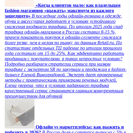
«Когда клиентов мало: как владельцам
fashion-магазинов «выжать» максимум из каждого
зашедшего»
В последние годы офлайн-розница в одежде,
обуви и аксессуарах работает в условиях устойчивого
снижения входящего трафика. По итогам 2025 года спад
трафика офлайн-магазинов в России составил 8-15 %,
причем показатель покупок в офлайн-сегменте снижался
более резко, чем в целом по рынку, по данным Retail.ru. По
статистике отдельных ТЦ падение по итогам прошлого
года составило от 15 до 25%. Как эффективно работать
продавцам с покупателями в таких непростых условиях?
Подробно разбираем стратегии сервиса при низком
трафике с экспертом SR по закупкам и продажам в fashion-
бизнесе Еленой Виноградовой. Эксперт дает проверенные
методы с практическими примерами речевых модулей.
Елена уверена, что в условиях падающего трафика
качественный сервис становится главным конкурентным
преимуществом для обувной
Офлайн vs маркетплейсы: как выжить и
победить в 2026?
В России доля e commerce выросла с 5% в