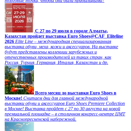
торговые точки, чтобы они были прибыльными?
C 27 по 29 июля в городе Алматы,
Казахстан пройдет выставка Euro Shoes@CAF_Eliteline
2026
Elite Line – международная специализированная
выставка обуви, меха, кожи и аксессуаров. На выставке
будут представлены коллекции зарубежных и
отечественных производителей из таких стран, как
Россия, Турция, Германия, Италия, Казахстан и др.
Всего месяц до выставки Euro Shoes в
Москве!
Считаем дни для главной международной
выставки обуви и аксессуаров Euro Shoes Premiere Collection
в Москве! Выставка пройдет с 27 по 30 августа на новой
премиальной площадке – в столичном конгресс-центре ЦМТ
на Краснопресненской набережной.