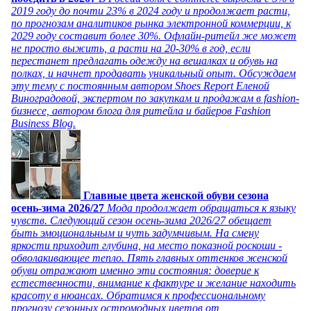
2019 году до почти 23% в 2024 году и продолжает расти,
по прогнозам аналитиков рынка электронной коммерции, к
2029 году составит более 30%. Офлайн-ритейл же может
не просто выжить, а расти на 20-30% в год, если
перестанет предлагать одежду на вешалках и обувь на
полках, и начнет продавать уникальный опыт. Обсуждаем
эту тему с постоянным автором Shoes Report Еленой
Виноградовой, экспертом по закупкам и продажам в fashion-
бизнесе, автором блога для ритейла и байеров Fashion
Business Blog.
Главные цвета женской обуви сезона
осень-зима 2026/27
Мода продолжает обращаться к языку
чувств. Следующий сезон осень-зима 2026/27 обещает
быть эмоциональным и чуть задумчивым. На смену
яркости приходит глубина, на место показной роскоши -
обволакивающее тепло. Пять главных оттенков женской
обуви отражают именно эти состояния: доверие к
естественности, внимание к фактуре и желание находить
красоту в нюансах. Обратимся к профессиональному
прогнозу сезонных остромодных цветов от