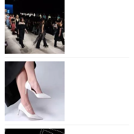
На участие в Московской неделе моды
подано 1047 заявок
На участие в седьмой Московской неделе моды,
которая пройдет в российской столице с 26 сентября
по 1 октября, уже подано 1047 заявок. Примерно
половину из них (494) прислали дизайнеры,
коллекции которых не были представлены в…
07.08.2026
771
BALLINA представит свои новинки на Euro