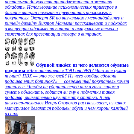
ностальгии до чувства принадлежности и желания
обладать. Использование психологических триггеров в
дизайне витрин помогает превратить прохожего в
покупателя. Эксперт SR по визуальному мерчандайзингу и
ритейл-дизайну Виктор Малыгин рассказывает о подходах
в концепции оформления витрин и актуальных темах и
сюжетах для презентации товара в витринах.
Обувной ликбез: из чего делаются обувные
подошвы
«Чем отличается ТЭП от ЭВА? Что мне сулит
тунит? ПВХ — это же клей? Из чего вообще сделана
подошва этих ботинок?» — современный покупатель хочет
знать все. Чтобы не ударить перед ним в грязь лицом и
суметь объяснить, годится ли ему в подметки такая
подошва, внимательно изучите эту статью. В ней
инженер-технолог Игорь Окороков рассказывает, из каких
материалов делаются подошвы обуви и чем хорош каждый
из них.