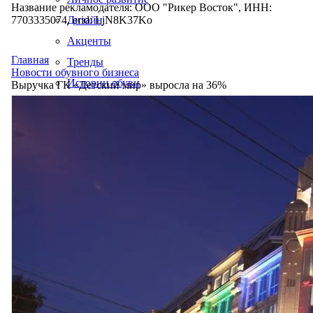
Название рекламодателя: ООО "Рикер Восток", ИНН:
7703335074, erid: LjN8K37Ko
Дизайн
Акценты
Главная
Тренды
Новости обувного бизнеса
Истории обуви
Выручка ГК «Детский мир» выросла на 36%
Производство