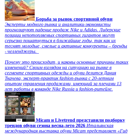
Борьба за рынок спортивной обуви
Эксперты модного рынка и аналитики-экономисты
прогнозируют падение продаж Nike и Adidas. Лидерские
позиции непотопляемых спортивных гигантов могут
серьезно пошатнуться в ближайшие годы, так как их
теснят молодые, смелые и активные конкуренты – бренды
- челленджеры.
Почему это происходит, и каковы основные причины таких
изменений? Своим взглядом на ситуацию на рынке в
сегменте спортивных одежды и обуви делится Дания
Ткачева, эксперт-практик fashion-рынка с 20-летним
опытом управления продажами, имеющий за плечами 13
лет работы в команде Nike Russia и fashion-ритейле.
Micam и Livetrend представили подборку
трендов обуви сезона весна-лето 2026
Итальянская
международная выставка обуви Micam представляет «Гид