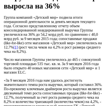
выросла на 36%
Группа компаний «Детский мир» подвела итоги
операционной деятельности за девять месяцев текущего
года. Согласно представленному отчету объем
консолидированной неаудированной выручки Группы
увеличился на 36% до 54,2 млрд руб. по сравнению с 40,0
млрд руб. за 9 месяцев 2015 года; сопоставимые продажи
(like-for-like) сети магазинов «Детский мир» увеличились на
12,7%
[1]
(рост числа чеков на 4,2% и рост размера среднего
чека на 8,2%).
Число магазинов Группы увеличилось до 465 с совокупной
торговой площадью 535 тыс. кв. м. За 9 месяцев 2016 года
было открыто 40 новых магазинов сети «Детский мир» и 1
магазин ELC.
«За 9 месяцев 2016 года нам удалось достигнуть
значительного темпа роста выручки, который составил 36%.
По-прежнему ключевым драйвером роста выручки является
двузначный темп роста сопоставимых продаж (like-for-like) -
12,7%, полученный за счет роста размера среднего чека на
8,2% и количества транзакций (количества чеков) на 4,2%, -
прокомментировал генеральный директор ГК «Детский