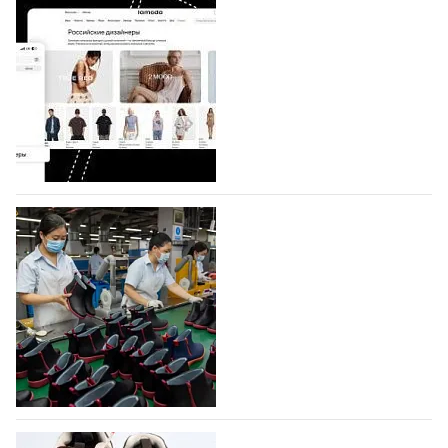
Shoes
Компания BALLINA Guangzhou Lihuang Footwear
Co., Ltd., основанная в 2011 году и расположенная в
Гуанчжоу, столице моды Китая, является
профессиональной обувной компанией,
объединяющей разработку, производство и…
07.08.2026
641
На платформе Lamoda - новый раздел и
условия продвижения локальных
дизайнерских марок
Российский маркетплейс Lamoda решил обновить
раздел для продажи продукции локальных
дизайнерских марок одежды, обуви и аксессуаров.
Бренды также получат маркетинговую…
06.08.2026
823
Объем мирового производства обуви в