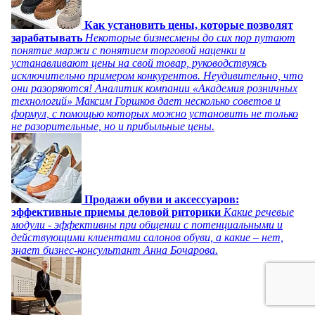
Как установить цены, которые позволят
зарабатывать
Некоторые бизнесмены до сих пор путают
понятие маржи с понятием торговой наценки и
устанавливают цены на свой товар, руководствуясь
исключительно примером конкурентов. Неудивительно, что
они разоряются! Аналитик компании «Академия розничных
технологий» Максим Горшков дает несколько советов и
формул, с помощью которых можно установить не только
не разорительные, но и прибыльные цены.
Продажи обуви и аксессуаров:
эффективные приемы деловой риторики
Какие речевые
модули - эффективны при общении с потенциальными и
действующими клиентами салонов обуви, а какие – нет,
знает бизнес-консультант Анна Бочарова.