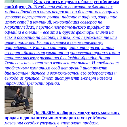
Как усилить и сделать более устойчивым
свой бренд
2025 год стал годом выживания для многих
модных брендов в очень непростых и быстро меняющихся
условиях перегретого рынка: падение трафика, закрытие
целых сетей и компаний, консолидация селлеров на
маркетплейсах, переток покупательского трафика из
офлайна в онлайн – все эти и другие факторы влияли на
всех и особенно на слабых, на тех, кто переживал те или
иные проблемы. Рынок перешел к сберегательному
потреблению. Кто-то считает, что это кризис, а наш
эксперт - бизнес-консультант по управлению продажами и
стратегическому развитию для fashion-брендов Дания
Ткачева – называет это взрослением рынка. И предлагает
проблемным компаниям свой авторский инструмент
диагностики бизнеса и возможностей его оздоровления и
выхода из кризиса. Этот инструмент эксперт назвала
пирамидой зрелости бренда.
До 20-30% к обороту могут дать магазину
продажи дополнительных товаров и услуг
Многие
магазины сегодня уперлись в «потолок» продаж: