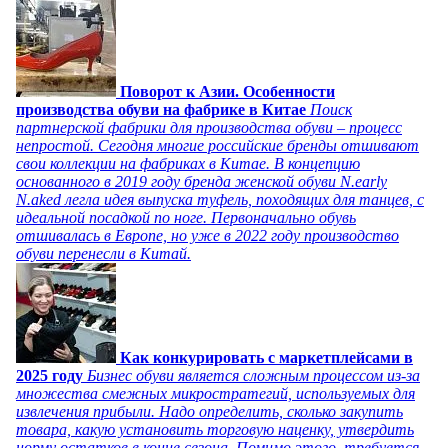
Поворот к Азии. Особенности
производства обуви на фабрике в Китае
Поиск
партнерской фабрики для производства обуви – процесс
непростой. Сегодня многие российские бренды отшивают
свои коллекции на фабриках в Китае. В концепцию
основанного в 2019 году бренда женской обуви N.early
N.aked легла идея выпуска туфель, походящих для танцев, с
идеальной посадкой по ноге. Первоначально обувь
отшивалась в Европе, но уже в 2022 году производство
обуви перенесли в Китай.
Как конкурировать с маркетплейсами в
2025 году
Бизнес обуви является сложным процессом из-за
множества смежных микростратегий, используемых для
извлечения прибыли. Надо определить, сколько закупить
товара, какую установить торговую наценку, утвердить
норму остатков в конце сезона. Помимо этого, требуется