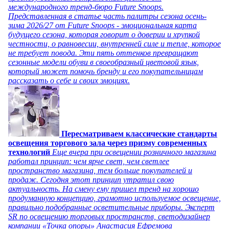
международного тренд-бюро Future Snoops.
Представленная в статье часть палитры сезона осень-
зима 2026/27 от Future Snoops - эмоциональная карта
будущего сезона, которая говорит о доверии и хрупкой
честности, о равновесии, внутренней силе и тепле, которое
не требует повода. Эти пять оттенков превращают
сезонные модели обуви в своеобразный цветовой язык,
который может помочь бренду и его покупательницам
рассказать о себе и своих эмоциях.
Пересматриваем классические стандарты
освещения торгового зала через призму современных
технологий
Еще вчера при освещении розничного магазина
работал принцип: чем ярче свет, чем светлее
пространство магазина, тем больше покупателей и
продаж. Сегодня этот принцип утратил свою
актуальность. На смену ему пришел тренд на хорошо
продуманную концепцию, грамотно используемое освещение,
правильно подобранные осветительные приборы. Эксперт
SR по освещению торговых пространств, светодизайнер
компании «Точка опоры» Анастасия Ефремова