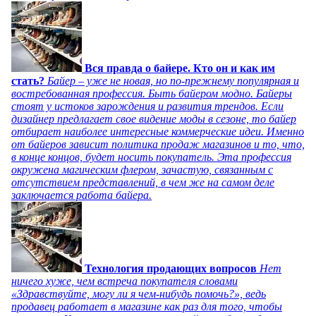
Вся правда о байере. Кто он и как им
стать?
Байер – уже не новая, но по-прежнему популярная и
востребованная профессия. Быть байером модно. Байеры
стоят у истоков зарождения и развития трендов. Если
дизайнер предлагает свое видение моды в сезоне, то байер
отбирает наиболее интересные коммерческие идеи. Именно
от байеров зависит политика продаж магазинов и то, что,
в конце концов, будет носить покупатель. Эта профессия
окружена магическим флером, зачастую, связанным с
отсутствием представлений, в чем же на самом деле
заключается работа байера.
Технология продающих вопросов
Нет
ничего хуже, чем встреча покупателя словами
«Здравствуйте, могу ли я чем-нибудь помочь?», ведь
продавец работает в магазине как раз для того, чтобы