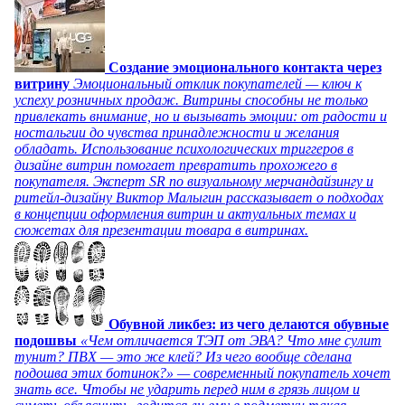
Создание эмоционального контакта через
витрину
Эмоциональный отклик покупателей — ключ к
успеху розничных продаж. Витрины способны не только
привлекать внимание, но и вызывать эмоции: от радости и
ностальгии до чувства принадлежности и желания
обладать. Использование психологических триггеров в
дизайне витрин помогает превратить прохожего в
покупателя. Эксперт SR по визуальному мерчандайзингу и
ритейл-дизайну Виктор Малыгин рассказывает о подходах
в концепции оформления витрин и актуальных темах и
сюжетах для презентации товара в витринах.
Обувной ликбез: из чего делаются обувные
подошвы
«Чем отличается ТЭП от ЭВА? Что мне сулит
тунит? ПВХ — это же клей? Из чего вообще сделана
подошва этих ботинок?» — современный покупатель хочет
знать все. Чтобы не ударить перед ним в грязь лицом и