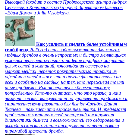
Высоцкой (входит в состав Продюсерского центра Андрея
Сергеевича Кончаловского) и бренд-директором бизнесов
«Едим Дома» и Julia Vysotskaya.
Как усилить и сделать более устойчивым
свой бренд
2025 год стал годом выживания для многих
модных брендов в очень непростых и быстро меняющихся
условиях перегретого рынка: падение трафика, закрытие
целых сетей и компаний, консолидация селлеров на
маркетплейсах, переток покупательского трафика из
офлайна в онлайн – все эти и другие факторы влияли на
всех и особенно на слабых, на тех, кто переживал те или
иные проблемы. Рынок перешел к сберегательному
потреблению. Кто-то считает, что это кризис, а наш
эксперт - бизнес-консультант по управлению продажами и
стратегическому развитию для fashion-брендов Дания
Ткачева – называет это взрослением рынка. И предлагает
проблемным компаниям свой авторский инструмент
диагностики бизнеса и возможностей его оздоровления и
выхода из кризиса. Этот инструмент эксперт назвала
пирамидой зрелости бренда.