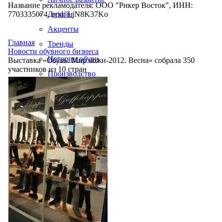
Название рекламодателя: ООО "Рикер Восток", ИНН:
7703335074, erid: LjN8K37Ko
Дизайн
Акценты
Главная
Тренды
Новости обувного бизнеса
Истории обуви
Выставка «Обувь. Мир кожи-2012. Весна» собрала 350
участников из 10 стран
Производство