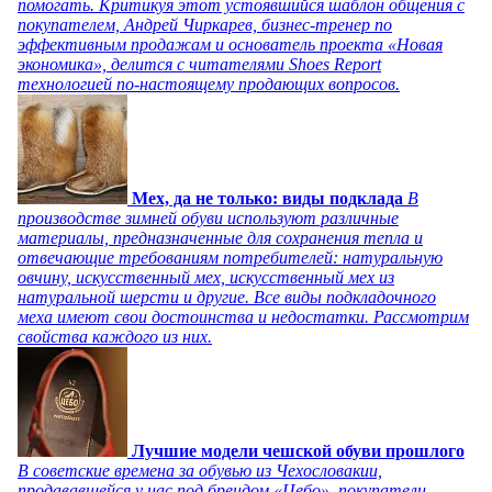
помогать. Критикуя этот устоявшийся шаблон общения с
покупателем, Андрей Чиркарев, бизнес-тренер по
эффективным продажам и основатель проекта «Новая
экономика», делится с читателями Shoes Report
технологией по-настоящему продающих вопросов.
Мех, да не только: виды подклада
В
производстве зимней обуви используют различные
материалы, предназначенные для сохранения тепла и
отвечающие требованиям потребителей: натуральную
овчину, искусственный мех, искусственный мех из
натуральной шерсти и другие. Все виды подкладочного
меха имеют свои достоинства и недостатки. Рассмотрим
свойства каждого из них.
Лучшие модели чешской обуви прошлого
В советские времена за обувью из Чехословакии,
продававшейся у нас под брендом «Цебо», покупатели