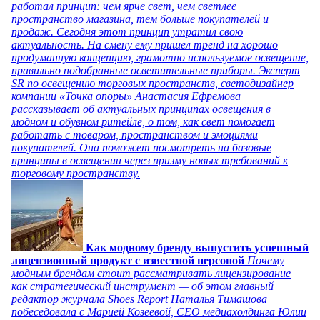
работал принцип: чем ярче свет, чем светлее
пространство магазина, тем больше покупателей и
продаж. Сегодня этот принцип утратил свою
актуальность. На смену ему пришел тренд на хорошо
продуманную концепцию, грамотно используемое освещение,
правильно подобранные осветительные приборы. Эксперт
SR по освещению торговых пространств, светодизайнер
компании «Точка опоры» Анастасия Ефремова
рассказывает об актуальных принципах освещения в
модном и обувном ритейле, о том, как свет помогает
работать с товаром, пространством и эмоциями
покупателей. Она поможет посмотреть на базовые
принципы в освещении через призму новых требований к
торговому пространству.
Как модному бренду выпустить успешный
лицензионный продукт с известной персоной
Почему
модным брендам стоит рассматривать лицензирование
как стратегический инструмент — об этом главный
редактор журнала Shoes Report Наталья Тимашова
побеседовала с Марией Козеевой, СЕО медиахолдинга Юлии