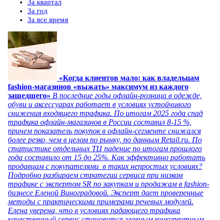
За квартал
За год
За все время
«Когда клиентов мало: как владельцам
fashion-магазинов «выжать» максимум из каждого
зашедшего»
В последние годы офлайн-розница в одежде,
обуви и аксессуарах работает в условиях устойчивого
снижения входящего трафика. По итогам 2025 года спад
трафика офлайн-магазинов в России составил 8-15 %,
причем показатель покупок в офлайн-сегменте снижался
более резко, чем в целом по рынку, по данным Retail.ru. По
статистике отдельных ТЦ падение по итогам прошлого
года составило от 15 до 25%. Как эффективно работать
продавцам с покупателями в таких непростых условиях?
Подробно разбираем стратегии сервиса при низком
трафике с экспертом SR по закупкам и продажам в fashion-
бизнесе Еленой Виноградовой. Эксперт дает проверенные
методы с практическими примерами речевых модулей.
Елена уверена, что в условиях падающего трафика
качественный сервис становится главным конкурентным