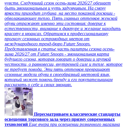
чувств. Следующий сезон осень-зима 2026/27 обещает
быть эмоциональным и чуть задумчивым. На смену
яркости приходит глубина, на место показной роскоши -
обволакивающее тепло. Пять главных оттенков женской
обуви отражают именно эти состояния: доверие к
естественности, внимание к фактуре и желание находить
красоту в нюансах. Обратимся к профессиональному
прогнозу сезонных остромодных цветов от
международного тренд-бюро Future Snoops.
Представленная в статье часть палитры сезона осень-
зима 2026/27 от Future Snoops - эмоциональная карта
будущего сезона, которая говорит о доверии и хрупкой
честности, о равновесии, внутренней силе и тепле, которое
не требует повода. Эти пять оттенков превращают
сезонные модели обуви в своеобразный цветовой язык,
который может помочь бренду и его покупательницам
рассказать о себе и своих эмоциях.
Пересматриваем классические стандарты
освещения торгового зала через призму современных
технологий
Еще вчера при освещении розничного магазина