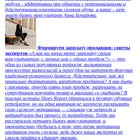
модули - эффективны при общении с потенциальными и
действующими клиентами салонов обуви, а какие – нет,
знает бизнес-консультант Анна Бочарова.
Формируем зарплату продавцов: советы
экспертов
«А как вы начисляете зарплату своим
консультантам, с личных или с общих продаж?» — это
один из самых популярных вопросов, вызывающих
множество разногласий и пересудов на интернет-форумах
владельцев розничного бизнеса. Действительно, как же
правильно формировать заработок продавцов? А как быть
с премиями, откуда взять план продаж, разрешать ли
сотрудникам покупать товар в магазине со скидками? В
поисках истины Shoes Report обратился к десятку обувных
ретейлеров, но ни одна компания не захотела раскрывать
свою систему мотивации — слишком уж непрост и
индивидуален был процесс ее разработки. Тогда мы
расспросили четырех бизнес-консультантов, и
окончательно убедились в том, что тема мотивации
продавцов очень сложна, ведь даже наши эксперты не
смогли прийти к единому мнению.