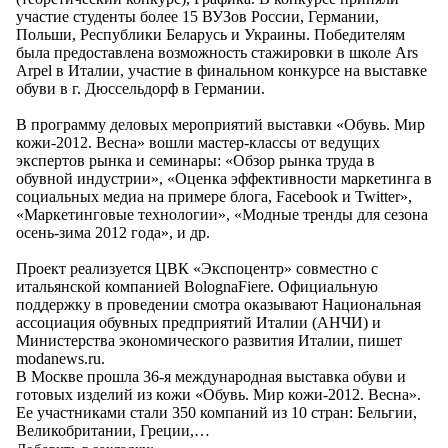
участие студенты более 15 ВУЗов России, Германии,
Польши, Республики Беларусь и Украины. Победителям
была предоставлена возможность стажировки в школе Ars
Arpel в Италии, участие в финальном конкурсе на выставке
обуви в г. Дюссельдорф в Германии.
В программу деловых мероприятий выставки «Обувь. Мир
кожи-2012. Весна» вошли мастер-классы от ведущих
экспертов рынка и семинары: «Обзор рынка труда в
обувной индустрии», «Оценка эффективности маркетинга в
социальных медиа на примере блога, Facebook и Twitter»,
«Маркетинговые технологии», «Модные тренды для сезона
осень-зима 2012 года», и др.
Проект реализуется ЦВК «Экспоцентр» совместно с
итальянской компанией BolognaFiere. Официальную
поддержку в проведении смотра оказывают Национальная
ассоциация обувных предприятий Италии (АНЧИ) и
Министерства экономического развития Италии, пишет
modanews.ru.
В Москве прошла 36-я международная выставка обуви и
готовых изделий из кожи «Обувь. Мир кожи-2012. Весна».
Ее участниками стали 350 компаний из 10 стран: Бельгии,
Великобритании, Греции,…