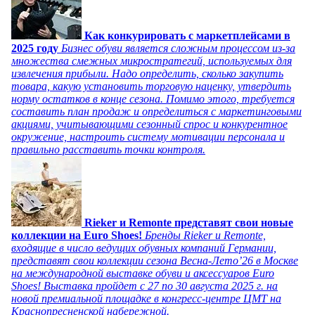
Как конкурировать с маркетплейсами в
2025 году
Бизнес обуви является сложным процессом из-за
множества смежных микростратегий, используемых для
извлечения прибыли. Надо определить, сколько закупить
товара, какую установить торговую наценку, утвердить
норму остатков в конце сезона. Помимо этого, требуется
составить план продаж и определиться с маркетинговыми
акциями, учитывающими сезонный спрос и конкурентное
окружение, настроить систему мотивации персонала и
правильно расставить точки контроля.
Rieker и Remonte представят свои новые
коллекции на Euro Shoes!
Бренды Rieker и Remonte,
входящие в число ведущих обувных компаний Германии,
представят свои коллекции сезона Весна-Лето’26 в Москве
на международной выставке обуви и аксессуаров Euro
Shoes! Выставка пройдет c 27 по 30 августа 2025 г. на
новой премиальной площадке в конгресс-центре ЦМТ на
Краснопресненской набережной.