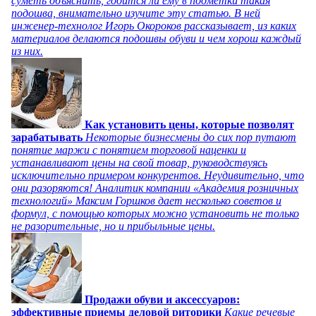
суметь объяснить, годится ли ему в подметки такая
подошва, внимательно изучите эту статью. В ней
инженер-технолог Игорь Окороков рассказывает, из каких
материалов делаются подошвы обуви и чем хорош каждый
из них.
Как установить цены, которые позволят
зарабатывать
Некоторые бизнесмены до сих пор путают
понятие маржи с понятием торговой наценки и
устанавливают цены на свой товар, руководствуясь
исключительно примером конкурентов. Неудивительно, что
они разоряются! Аналитик компании «Академия розничных
технологий» Максим Горшков дает несколько советов и
формул, с помощью которых можно установить не только
не разорительные, но и прибыльные цены.
Продажи обуви и аксессуаров:
эффективные приемы деловой риторики
Какие речевые