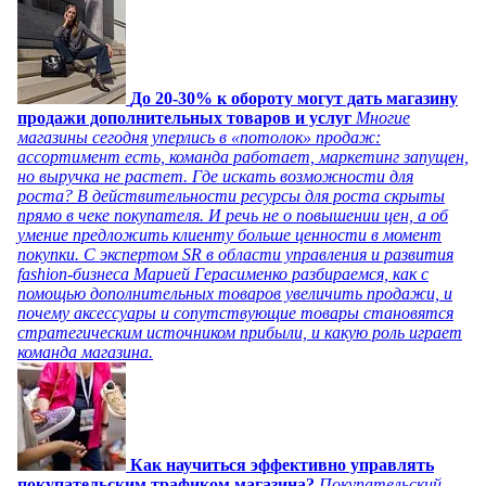
До 20-30% к обороту могут дать магазину
продажи дополнительных товаров и услуг
Многие
магазины сегодня уперлись в «потолок» продаж:
ассортимент есть, команда работает, маркетинг запущен,
но выручка не растет. Где искать возможности для
роста? В действительности ресурсы для роста скрыты
прямо в чеке покупателя. И речь не о повышении цен, а об
умение предложить клиенту больше ценности в момент
покупки. С экспертом SR в области управления и развития
fashion-бизнеса Марией Герасименко разбираемся, как с
помощью дополнительных товаров увеличить продажи, и
почему аксессуары и сопутствующие товары становятся
стратегическим источником прибыли, и какую роль играет
команда магазина.
Как научиться эффективно управлять
покупательским трафиком магазина?
Покупательский