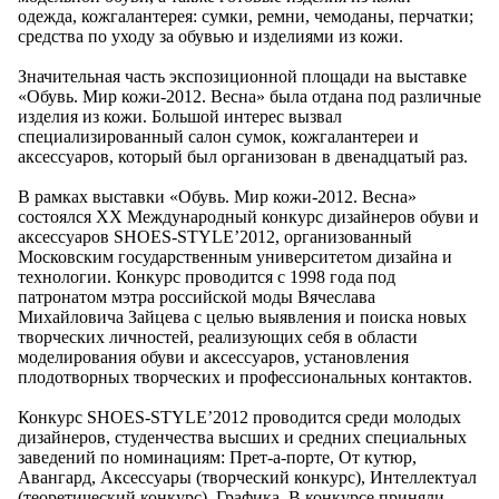
одежда, кожгалантерея: сумки, ремни, чемоданы, перчатки;
средства по уходу за обувью и изделиями из кожи.
Значительная часть экспозиционной площади на выставке
«Обувь. Мир кожи-2012. Весна» была отдана под различные
изделия из кожи. Большой интерес вызвал
специализированный салон сумок, кожгалантереи и
аксессуаров, который был организован в двенадцатый раз.
В рамках выставки «Обувь. Мир кожи-2012. Весна»
состоялся XX Международный конкурс дизайнеров обуви и
аксессуаров SHOES-STYLE’2012, организованный
Московским государственным университетом дизайна и
технологии. Конкурс проводится с 1998 года под
патронатом мэтра российской моды Вячеслава
Михайловича Зайцева с целью выявления и поиска новых
творческих личностей, реализующих себя в области
моделирования обуви и аксессуаров, установления
плодотворных творческих и профессиональных контактов.
Конкурс SHOES-STYLE’2012 проводится среди молодых
дизайнеров, студенчества высших и средних специальных
заведений по номинациям: Прет-а-порте, От кутюр,
Авангард, Аксессуары (творческий конкурс), Интеллектуал
(теоретический конкурс), Графика. В конкурсе приняли