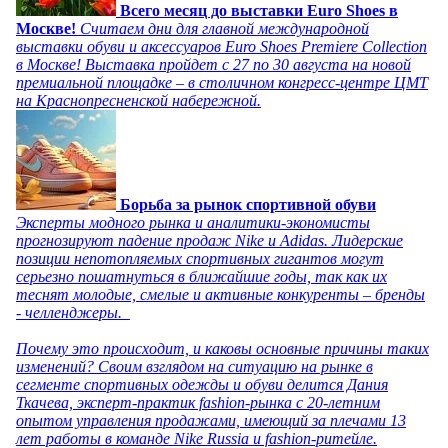
Всего месяц до выставки Euro Shoes в
Москве!
Считаем дни для главной международной
выставки обуви и аксессуаров Euro Shoes Premiere Collection
в Москве! Выставка пройдет с 27 по 30 августа на новой
премиальной площадке – в столичном конгресс-центре ЦМТ
на Краснопресненской набережной.
Борьба за рынок спортивной обуви
Эксперты модного рынка и аналитики-экономисты
прогнозируют падение продаж Nike и Adidas. Лидерские
позиции непотопляемых спортивных гигантов могут
серьезно пошатнуться в ближайшие годы, так как их
теснят молодые, смелые и активные конкуренты – бренды
- челленджеры.
Почему это происходит, и каковы основные причины таких
изменений? Своим взглядом на ситуацию на рынке в
сегменте спортивных одежды и обуви делится Дания
Ткачева, эксперт-практик fashion-рынка с 20-летним
опытом управления продажами, имеющий за плечами 13
лет работы в команде Nike Russia и fashion-ритейле.