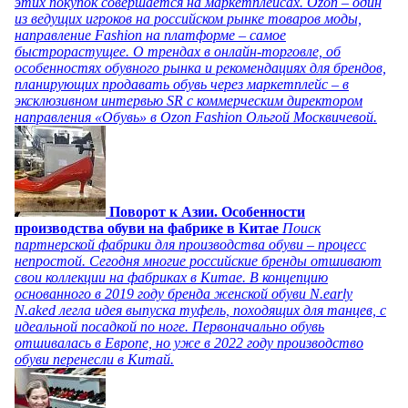
этих покупок совершается на маркетплейсах. Ozon – один
из ведущих игроков на российском рынке товаров моды,
направление Fashion на платформе – самое
быстрорастущее. О трендах в онлайн-торговле, об
особенностях обувного рынка и рекомендациях для брендов,
планирующих продавать обувь через маркетплейс – в
эксклюзивном интервью SR с коммерческим директором
направления «Обувь» в Ozon Fashion Ольгой Москвичевой.
Поворот к Азии. Особенности
производства обуви на фабрике в Китае
Поиск
партнерской фабрики для производства обуви – процесс
непростой. Сегодня многие российские бренды отшивают
свои коллекции на фабриках в Китае. В концепцию
основанного в 2019 году бренда женской обуви N.early
N.aked легла идея выпуска туфель, походящих для танцев, с
идеальной посадкой по ноге. Первоначально обувь
отшивалась в Европе, но уже в 2022 году производство
обуви перенесли в Китай.