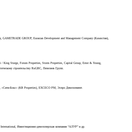
ny, GAMETRADE GROUP, Eurasian Development and Management Company (
Казахстан
),
ci / King Sturge, Forum Properties, Storm Properties, Capital Group, Ernst & Young,
огическому
строительству
RuGBC,
Пепеляев
Групп
.
, «
Сити
-
Бокс
» (KR Properties), EXCECO PM,
Эспро
Девелопмент
.
International, Инвестиционно-девелоперская компания “АЛУР” и др.