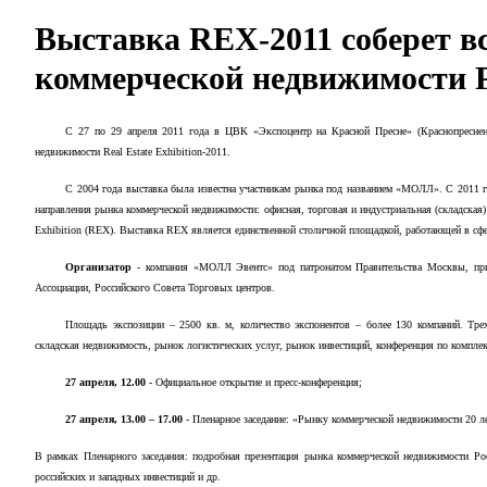
Выставка REX-2011 соберет в
коммерческой недвижимости 
С 27 по 29 апреля 2011 года в ЦВК «Экспоцентр на Красной Пресне» (Краснопресненс
недвижимости Real Estate Exhibition-2011.
C 2004 года выставка была известна участникам рынка под названием «МОЛЛ». С 2011 г
направления рынка коммерческой недвижимости: офисная, торговая и индустриальная (складская)
Exhibition (REX). Выставка
REX
является единственной столичной площадкой, работающей в сфе
Организатор
- компания «МОЛЛ Эвентс» под патронатом Правительства Москвы, пр
Ассоциации, Российского Совета Торговых центров.
Площадь экспозиции – 2500 кв. м, количество экспонентов – более 130 компаний. Трех
складская недвижимость, рынок логистических услуг, рынок инвестиций, конференция по компле
27 апреля, 12.00
- Официальное открытие и пресс-конференция;
27 апреля, 13.00 – 17.00
- Пленарное заседание: «Рынку коммерческой недвижимости 20 л
В рамках Пленарного заседания: подробная презентация рынка коммерческой недвижимости Рос
российских и западных инвестиций и др.