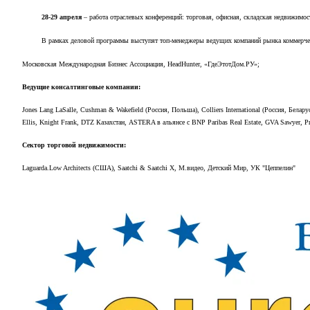
28-29 апреля
– работа отраслевых конференций: торговая, офисная, складская недвижимост
В рамках деловой программы выступят топ-менеджеры ведущих компаний рынка коммерче
Московская Международная Бизнес Ассоциация, HeadHunter, «ГдеЭтотДом.РУ»;
Ведущие консалтинговые компании:
Jones Lang LaSalle, Cushman & Wakefield (Россия, Польша), Colliers International (Россия, Белар
Ellis, Knight Frank, DTZ Казахстан, ASTERA в альянсе с BNP Paribas Real Estate, GVA Sawyer, Pra
Сектор торговой недвижимости:
Laguarda.Low Architects (США), Saatchi & Saatchi X, М.видео, Детский Мир, УК "Цеппелин"