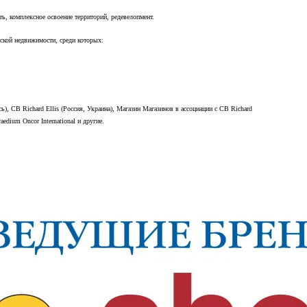
ь, комплексное освоение территорий, редевелопмент.
ской недвижимости, среди которых:
усь), CB Richard Ellis (Россия, Украина), Магазин Магазинов в ассоциации с CB Richard
edium Oncor International и другие.