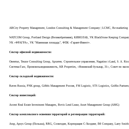
ABCity Property Management, London Consulting & Management Company | LCMC, Re:marketing
WATCOM Group, Portland Design (
Великобритания
),
КИНОЛАБ
,
УК
BlackStone Keeping Compa
УК
«
ФРАГРА
»,
УК
"
Манежная
площадь
",
ФПК
«
Гарант
-
Инвест
».
Сектор
офисной
недвижимости
:
Овентал
, Tenzor Consulting Group,
Архитек
.
Строительное
управление
, Nagatino i-Land, S. A. Ric
Система
-
Галс
,
Промсвязьнедвижимость
, KR Properties, «
Новинский
бульвар
, 31»,
Совет
по
экол
Сектор
складской
недвижимости
:
Raven Russia, PNK group, Giffels Management
Россия
, FM Logistic, STS Logistics, Griffin Partners
Сектор
инвестиций
:
Accent Real Estate Investment Managers, Bovis Lend Lease, Asset Management Group (AMG)
Сектор комплексного освоения территорий и регенерации территорий:
Arup, Apsys Group (Польша), RRG, Созвездие, Корпорация С-Холдинг, IM Company, Larry Smith 