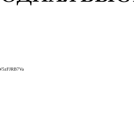
2W5zFJRB7Va