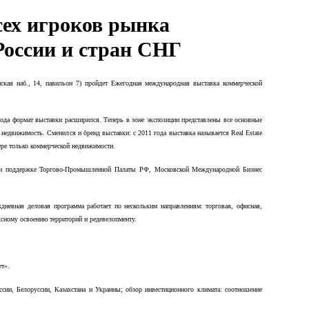
сех игроков рынка
России и стран СНГ
кая наб., 14, павильон 7) пройдет Ежегодная международная выставка коммерческой
ода формат выставки расширился. Теперь в зоне экспозиции представлены все основные
 недвижимость. Сменился и бренд выставки: с 2011 года выставка называется Real Estate
ре только коммерческой недвижимости.
и поддержке Торгово-Промышленной Палаты РФ, Московской Международной Бизнес
дневная деловая программа работает по нескольким направлениям: торговая, офисная,
ксному освоению территорий и редевелопменту.
ет».
сии, Белоруссии, Казахстана и Украины; обзор инвестиционного климата: соотношение