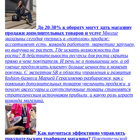
До 20-30% к обороту могут дать магазину
продажи дополнительных товаров и услуг
Многие
магазины сегодня уперлись в «потолок» продаж:
ассортимент есть, команда работает, маркетинг запущен,
но выручка не растет. Где искать возможности для
роста? В действительности ресурсы для роста скрыты
прямо в чеке покупателя. И речь не о повышении цен, а об
умение предложить клиенту больше ценности в момент
покупки. С экспертом SR в области управления и развития
fashion-бизнеса Марией Герасименко разбираемся, как с
помощью дополнительных товаров увеличить продажи, и
почему аксессуары и сопутствующие товары становятся
стратегическим источником прибыли, и какую роль играет
команда магазина.
Как научиться эффективно управлять
покупательским трафиком магазина?
Покупательский