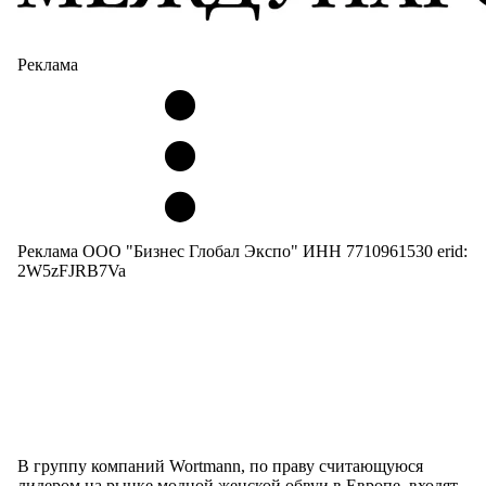
Реклама
Реклама ООО "Бизнес Глобал Экспо" ИНН 7710961530 erid:
2W5zFJRB7Va
В группу компаний Wortmann, по праву считающуюся
лидером на рынке модной женской обвуи в Европе, входят,