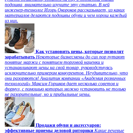
подошва, внимательно изучите эту статью. В ней
инженер-технолог Игорь Окороков рассказывает, из каких
материалов делаются подошвы обуви и чем хорош каждый
из них.
Как установить цены, которые позволят
зарабатывать
Некоторые бизнесмены до сих пор путают
понятие маржи с понятием торговой наценки и
устанавливают цены на свой товар, руководствуясь
исключительно примером конкурентов. Неудивительно, что
они разоряются! Аналитик компании «Академия розничных
технологий» Максим Горшков дает несколько советов и
формул, с помощью которых можно установить не только
не разорительные, но и прибыльные цены.
Продажи обуви и аксессуаров:
эффективные приемы деловой риторики
Какие речевые