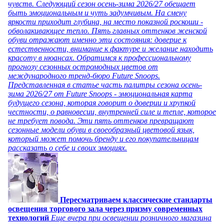
чувств. Следующий сезон осень-зима 2026/27 обещает
быть эмоциональным и чуть задумчивым. На смену
яркости приходит глубина, на место показной роскоши -
обволакивающее тепло. Пять главных оттенков женской
обуви отражают именно эти состояния: доверие к
естественности, внимание к фактуре и желание находить
красоту в нюансах. Обратимся к профессиональному
прогнозу сезонных остромодных цветов от
международного тренд-бюро Future Snoops.
Представленная в статье часть палитры сезона осень-
зима 2026/27 от Future Snoops - эмоциональная карта
будущего сезона, которая говорит о доверии и хрупкой
честности, о равновесии, внутренней силе и тепле, которое
не требует повода. Эти пять оттенков превращают
сезонные модели обуви в своеобразный цветовой язык,
который может помочь бренду и его покупательницам
рассказать о себе и своих эмоциях.
Пересматриваем классические стандарты
освещения торгового зала через призму современных
технологий
Еще вчера при освещении розничного магазина