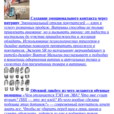
Создание эмоционального контакта через
витрину
Эмоциональный отклик покупателей — ключ к
успеху розничных продаж. Витрины способны не только
привлекать внимание, но и вызывать эмоции: от радости и
ностальгии до чувства принадлежности и желания
обладать. Использование психологических триггеров в
дизайне витрин помогает превратить прохожего в
покупателя. Эксперт SR по визуальному мерчандайзингу и
ритейл-дизайну Виктор Малыгин рассказывает о подходах
в концепции оформления витрин и актуальных темах и
сюжетах для презентации товара в витринах.
Обувной ликбез: из чего делаются обувные
подошвы
«Чем отличается ТЭП от ЭВА? Что мне сулит
тунит? ПВХ — это же клей? Из чего вообще сделана
подошва этих ботинок?» — современный покупатель хочет
знать все. Чтобы не ударить перед ним в грязь лицом и
суметь объяснить, годится ли ему в подметки такая