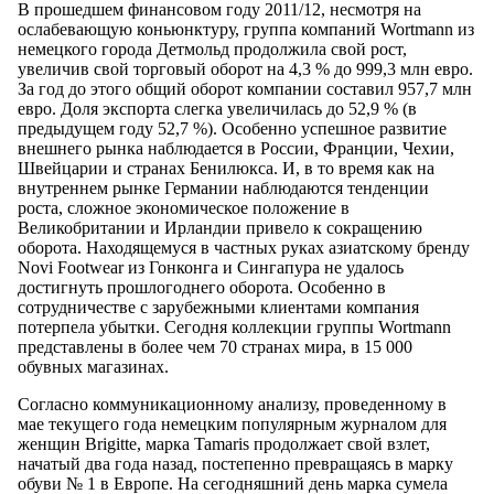
В прошедшем финансовом году 2011/12, несмотря на
ослабевающую коньюнктуру, группа компаний Wortmann из
немецкого города Детмольд продолжила свой рост,
увеличив свой торговый оборот на 4,3 % до 999,3 млн евро.
За год до этого общий оборот компании составил 957,7 млн
евро. Доля экспорта слегка увеличилась до 52,9 % (в
предыдущем году 52,7 %). Особенно успешное развитие
внешнего рынка наблюдается в России, Франции, Чехии,
Швейцарии и странах Бенилюкса. И, в то время как на
внутреннем рынке Германии наблюдаются тенденции
роста, сложное экономическое положение в
Великобритании и Ирландии привело к сокращению
оборота. Находящемуся в частных руках азиатскому бренду
Novi Footwear из Гонконга и Сингапура не удалось
достигнуть прошлогоднего оборота. Особенно в
сотрудничестве с зарубежными клиентами компания
потерпела убытки. Сегодня коллекции группы Wortmann
представлены в более чем 70 странах мира, в 15 000
обувных магазинах.
Согласно коммуникационному анализу, проведенному в
мае текущего года немецким популярным журналом для
женщин Brigitte, марка Tamaris продолжает свой взлет,
начатый два года назад, постепенно превращаясь в марку
обуви № 1 в Европе. На сегодняшний день марка сумела