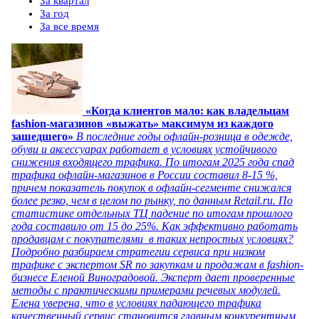
За квартал
За год
За все время
«Когда клиентов мало: как владельцам
fashion-магазинов «выжать» максимум из каждого
зашедшего»
В последние годы офлайн-розница в одежде,
обуви и аксессуарах работает в условиях устойчивого
снижения входящего трафика. По итогам 2025 года спад
трафика офлайн-магазинов в России составил 8-15 %,
причем показатель покупок в офлайн-сегменте снижался
более резко, чем в целом по рынку, по данным Retail.ru. По
статистике отдельных ТЦ падение по итогам прошлого
года составило от 15 до 25%. Как эффективно работать
продавцам с покупателями в таких непростых условиях?
Подробно разбираем стратегии сервиса при низком
трафике с экспертом SR по закупкам и продажам в fashion-
бизнесе Еленой Виноградовой. Эксперт дает проверенные
методы с практическими примерами речевых модулей.
Елена уверена, что в условиях падающего трафика
качественный сервис становится главным конкурентным