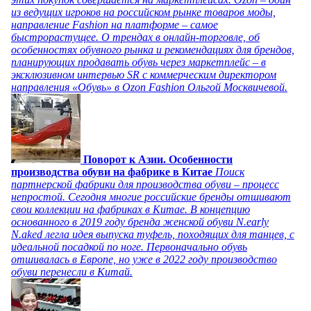
из ведущих игроков на российском рынке товаров моды,
направление Fashion на платформе – самое
быстрорастущее. О трендах в онлайн-торговле, об
особенностях обувного рынка и рекомендациях для брендов,
планирующих продавать обувь через маркетплейс – в
эксклюзивном интервью SR с коммерческим директором
направления «Обувь» в Ozon Fashion Ольгой Москвичевой.
Поворот к Азии. Особенности
производства обуви на фабрике в Китае
Поиск
партнерской фабрики для производства обуви – процесс
непростой. Сегодня многие российские бренды отшивают
свои коллекции на фабриках в Китае. В концепцию
основанного в 2019 году бренда женской обуви N.early
N.aked легла идея выпуска туфель, походящих для танцев, с
идеальной посадкой по ноге. Первоначально обувь
отшивалась в Европе, но уже в 2022 году производство
обуви перенесли в Китай.