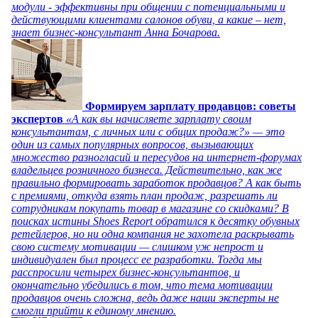
модули - эффективны при общении с потенциальными и
действующими клиентами салонов обуви, а какие – нет,
знает бизнес-консультант Анна Бочарова.
Формируем зарплату продавцов: советы
экспертов
«А как вы начисляете зарплату своим
консультантам, с личных или с общих продаж?» — это
один из самых популярных вопросов, вызывающих
множество разногласий и пересудов на интернет-форумах
владельцев розничного бизнеса. Действительно, как же
правильно формировать заработок продавцов? А как быть
с премиями, откуда взять план продаж, разрешать ли
сотрудникам покупать товар в магазине со скидками? В
поисках истины Shoes Report обратился к десятку обувных
ретейлеров, но ни одна компания не захотела раскрывать
свою систему мотивации — слишком уж непрост и
индивидуален был процесс ее разработки. Тогда мы
расспросили четырех бизнес-консультантов, и
окончательно убедились в том, что тема мотивации
продавцов очень сложна, ведь даже наши эксперты не
смогли прийти к единому мнению.