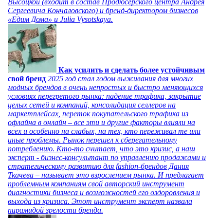
Высоцкой (входит в состав Продюсерского центра Андрея
Сергеевича Кончаловского) и бренд-директором бизнесов
«Едим Дома» и Julia Vysotskaya.
Как усилить и сделать более устойчивым
свой бренд
2025 год стал годом выживания для многих
модных брендов в очень непростых и быстро меняющихся
условиях перегретого рынка: падение трафика, закрытие
целых сетей и компаний, консолидация селлеров на
маркетплейсах, переток покупательского трафика из
офлайна в онлайн – все эти и другие факторы влияли на
всех и особенно на слабых, на тех, кто переживал те или
иные проблемы. Рынок перешел к сберегательному
потреблению. Кто-то считает, что это кризис, а наш
эксперт - бизнес-консультант по управлению продажами и
стратегическому развитию для fashion-брендов Дания
Ткачева – называет это взрослением рынка. И предлагает
проблемным компаниям свой авторский инструмент
диагностики бизнеса и возможностей его оздоровления и
выхода из кризиса. Этот инструмент эксперт назвала
пирамидой зрелости бренда.