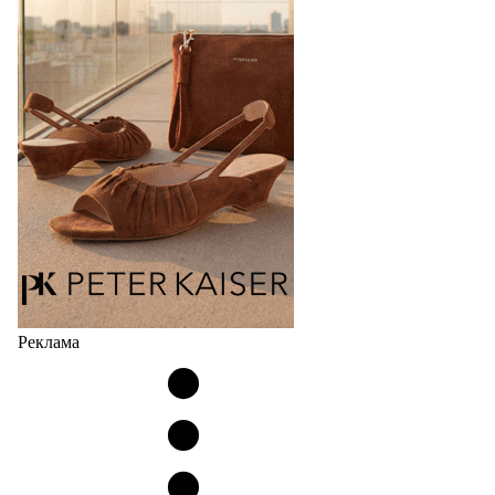
юбилей. Шесть десятилетий доверия миллионов
покупателей, постоянного развития и понимания,
какой будет современная женщина завтра.
Юбилейная коллекция Весна–Лето 2027 открывает
не просто новый сезон, а…
04.08.2026
542
Реклама