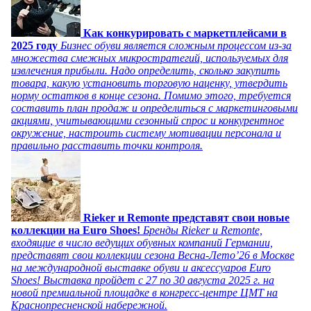
Как конкурировать с маркетплейсами в
2025 году
Бизнес обуви является сложным процессом из-за
множества смежных микростратегий, используемых для
извлечения прибыли. Надо определить, сколько закупить
товара, какую установить торговую наценку, утвердить
норму остатков в конце сезона. Помимо этого, требуется
составить план продаж и определиться с маркетинговыми
акциями, учитывающими сезонный спрос и конкурентное
окружение, настроить систему мотивации персонала и
правильно расставить точки контроля.
Rieker и Remonte представят свои новые
коллекции на Euro Shoes!
Бренды Rieker и Remonte,
входящие в число ведущих обувных компаний Германии,
представят свои коллекции сезона Весна-Лето’26 в Москве
на международной выставке обуви и аксессуаров Euro
Shoes! Выставка пройдет c 27 по 30 августа 2025 г. на
новой премиальной площадке в конгресс-центре ЦМТ на
Краснопресненской набережной.