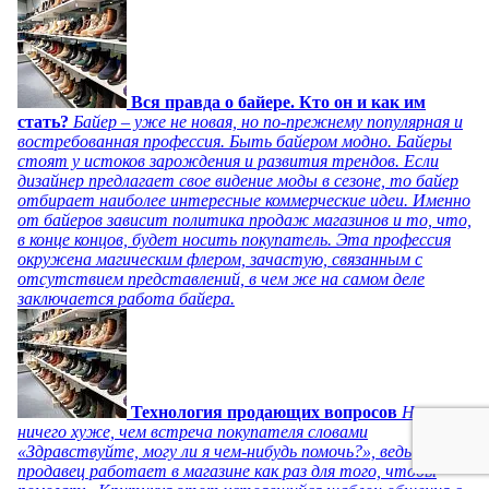
Вся правда о байере. Кто он и как им
стать?
Байер – уже не новая, но по-прежнему популярная и
востребованная профессия. Быть байером модно. Байеры
стоят у истоков зарождения и развития трендов. Если
дизайнер предлагает свое видение моды в сезоне, то байер
отбирает наиболее интересные коммерческие идеи. Именно
от байеров зависит политика продаж магазинов и то, что,
в конце концов, будет носить покупатель. Эта профессия
окружена магическим флером, зачастую, связанным с
отсутствием представлений, в чем же на самом деле
заключается работа байера.
Технология продающих вопросов
Нет
ничего хуже, чем встреча покупателя словами
«Здравствуйте, могу ли я чем-нибудь помочь?», ведь
продавец работает в магазине как раз для того, чтобы