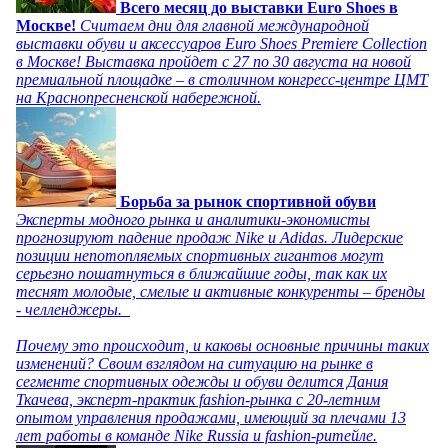
Всего месяц до выставки Euro Shoes в
Москве!
Считаем дни для главной международной
выставки обуви и аксессуаров Euro Shoes Premiere Collection
в Москве! Выставка пройдет с 27 по 30 августа на новой
премиальной площадке – в столичном конгресс-центре ЦМТ
на Краснопресненской набережной.
Борьба за рынок спортивной обуви
Эксперты модного рынка и аналитики-экономисты
прогнозируют падение продаж Nike и Adidas. Лидерские
позиции непотопляемых спортивных гигантов могут
серьезно пошатнуться в ближайшие годы, так как их
теснят молодые, смелые и активные конкуренты – бренды
- челленджеры.
Почему это происходит, и каковы основные причины таких
изменений? Своим взглядом на ситуацию на рынке в
сегменте спортивных одежды и обуви делится Дания
Ткачева, эксперт-практик fashion-рынка с 20-летним
опытом управления продажами, имеющий за плечами 13
лет работы в команде Nike Russia и fashion-ритейле.