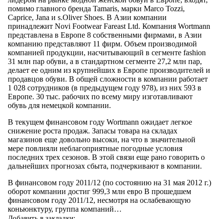
помимо главного бренда Tamaris, марки Marco Tozzi,
Caprice, Jana и s.Oliver Shoes. В Азии компании
принадлежит Novi Footwear Fareast Ltd. Компания Wortmann
представлена в Европе 8 собственными фирмами, в Азии
компанию представляют 11 фирм. Объем производимой
компанией продукции, насчитывающий в сегменте fashion
31 млн пар обуви, а в стандартном сегменте 27,2 млн пар,
делает ее одним из крупнейших в Европе производителей и
продавцов обуви. В общей сложности в компании работает
1 028 сотрудников (в предыдущем году 978), из них 593 в
Европе. 30 тыс. рабочих по всему миру изготавливают
обувь для немецкой компании.
В текущем финансовом году Wortmann ожидает легкое
снижение роста продаж. Запасы товара на складах
магазинов еще довольно высоки, на что в значительной
мере повлияли неблагоприятные погодные условия
последних трех сезонов. В этой связи еще рано говорить о
дальнейших прогнозах сбыта, подчеркивают в компании.
В финансовом году 2011/12 (по состоянию на 31 мая 2012 г.)
оборот компании достиг 999,3 млн евро В прошедшем
финансовом году 2011/12, несмотря на ослабевающую
коньюнктуру, группа компаний…
Добавить в закладки: