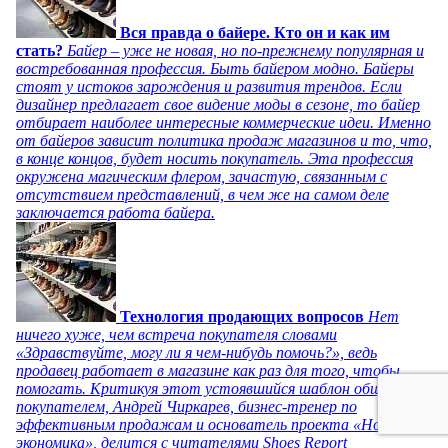
Вся правда о байере. Кто он и как им
стать?
Байер – уже не новая, но по-прежнему популярная и
востребованная профессия. Быть байером модно. Байеры
стоят у истоков зарождения и развития трендов. Если
дизайнер предлагает свое видение моды в сезоне, то байер
отбирает наиболее интересные коммерческие идеи. Именно
от байеров зависит политика продаж магазинов и то, что,
в конце концов, будет носить покупатель. Эта профессия
окружена магическим флером, зачастую, связанным с
отсутствием представлений, в чем же на самом деле
заключается работа байера.
Технология продающих вопросов
Нет
ничего хуже, чем встреча покупателя словами
«Здравствуйте, могу ли я чем-нибудь помочь?», ведь
продавец работает в магазине как раз для того, чтобы
помогать. Критикуя этот устоявшийся шаблон общения с
покупателем, Андрей Чиркарев, бизнес-тренер по
эффективным продажам и основатель проекта «Новая
экономика», делится с читателями Shoes Report