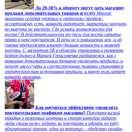
До 20-30% к обороту могут дать магазину
продажи дополнительных товаров и услуг
Многие
магазины сегодня уперлись в «потолок» продаж:
ассортимент есть, команда работает, маркетинг запущен,
но выручка не растет. Где искать возможности для
роста? В действительности ресурсы для роста скрыты
прямо в чеке покупателя. И речь не о повышении цен, а об
умение предложить клиенту больше ценности в момент
покупки. С экспертом SR в области управления и развития
fashion-бизнеса Марией Герасименко разбираемся, как с
помощью дополнительных товаров увеличить продажи, и
почему аксессуары и сопутствующие товары становятся
стратегическим источником прибыли, и какую роль играет
команда магазина.
Как научиться эффективно управлять
покупательским трафиком магазина?
Покупательский
трафик в торговых центрах и стрит-ритейле падает,
люди стали реже ходить за покупками в офлайн по ряду
объективных причин, одна из которых – удобство онлайн-