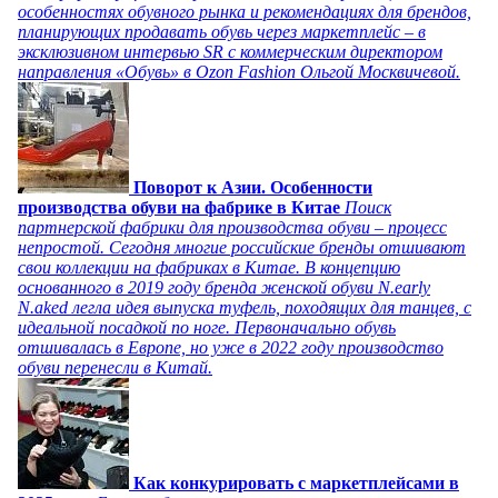
особенностях обувного рынка и рекомендациях для брендов,
планирующих продавать обувь через маркетплейс – в
эксклюзивном интервью SR с коммерческим директором
направления «Обувь» в Ozon Fashion Ольгой Москвичевой.
Поворот к Азии. Особенности
производства обуви на фабрике в Китае
Поиск
партнерской фабрики для производства обуви – процесс
непростой. Сегодня многие российские бренды отшивают
свои коллекции на фабриках в Китае. В концепцию
основанного в 2019 году бренда женской обуви N.early
N.aked легла идея выпуска туфель, походящих для танцев, с
идеальной посадкой по ноге. Первоначально обувь
отшивалась в Европе, но уже в 2022 году производство
обуви перенесли в Китай.
Как конкурировать с маркетплейсами в