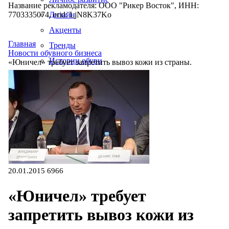
Название рекламодателя: ООО "Рикер Восток", ИНН:
7703335074, erid: LjN8K37Ko
Дизайн
Акценты
Главная
Тренды
Новости обувного бизнеса
Истории обуви
«Юничел» требует запретить вывоз кожи из страны.
Производство
20.01.2015
6966
«Юничел» требует
запретить вывоз кожи из