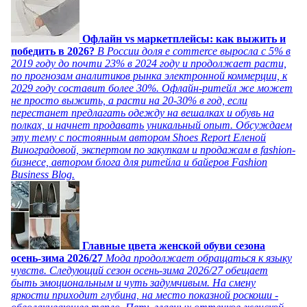
Офлайн vs маркетплейсы: как выжить и
победить в 2026?
В России доля e commerce выросла с 5% в
2019 году до почти 23% в 2024 году и продолжает расти,
по прогнозам аналитиков рынка электронной коммерции, к
2029 году составит более 30%. Офлайн-ритейл же может
не просто выжить, а расти на 20-30% в год, если
перестанет предлагать одежду на вешалках и обувь на
полках, и начнет продавать уникальный опыт. Обсуждаем
эту тему с постоянным автором Shoes Report Еленой
Виноградовой, экспертом по закупкам и продажам в fashion-
бизнесе, автором блога для ритейла и байеров Fashion
Business Blog.
Главные цвета женской обуви сезона
осень-зима 2026/27
Мода продолжает обращаться к языку
чувств. Следующий сезон осень-зима 2026/27 обещает
быть эмоциональным и чуть задумчивым. На смену
яркости приходит глубина, на место показной роскоши -