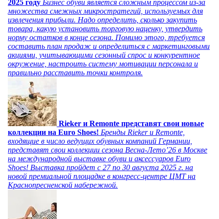
2025 году
Бизнес обуви является сложным процессом из-за
множества смежных микростратегий, используемых для
извлечения прибыли. Надо определить, сколько закупить
товара, какую установить торговую наценку, утвердить
норму остатков в конце сезона. Помимо этого, требуется
составить план продаж и определиться с маркетинговыми
акциями, учитывающими сезонный спрос и конкурентное
окружение, настроить систему мотивации персонала и
правильно расставить точки контроля.
Rieker и Remonte представят свои новые
коллекции на Euro Shoes!
Бренды Rieker и Remonte,
входящие в число ведущих обувных компаний Германии,
представят свои коллекции сезона Весна-Лето’26 в Москве
на международной выставке обуви и аксессуаров Euro
Shoes! Выставка пройдет c 27 по 30 августа 2025 г. на
новой премиальной площадке в конгресс-центре ЦМТ на
Краснопресненской набережной.