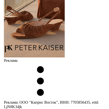
сникерины (гибридный вариант балеток и
кроссовок обтекаемой формы и с тонкой подошвой).
Но в модели Miu Miu Bubble присутствует еще и…
05.08.2026
2923
Реклама
Реклама: ООО "Каприс Восток", ИНН: 7705856435, erid:
LjN8K34jk