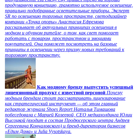
продуманную концепцию, грамотно используемое освещение,
правильно подобранные осветительные приборы. Эксперт
SR по освещению торговых пространств, светодизайнер
компании «Точка опоры» Анастасия Ефремова
рассказывает об актуальных принципах освещения в
модном и обувном ритейле, о том, как свет помогает
работать с товаром, пространством и эмоциями
покупателей. Она поможет посмотреть на базовые
принципы в освещении через призму новых требований к
торговому пространству.
Как модному бренду выпустить успешный
лицензионный продукт с известной персоной
Почему
модным брендам стоит рассматривать лицензирование
как стратегический инструмент — об этом главный
редактор журнала Shoes Report Наталья Тимашова
побеседовала с Марией Козеевой, СЕО медиахолдинга Юлии
Высоцкой (входит в состав Продюсерского центра Андрея
Сергеевича Кончаловского) и бренд-директором бизнесов
«Едим Дома» и Julia Vysotskaya.