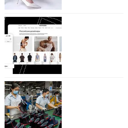
коллекции которых не были представлены в…
07.08.2026
621
BALLINA представит свои новинки на Euro
Shoes
Компания BALLINA Guangzhou Lihuang Footwear
Co., Ltd., основанная в 2011 году и расположенная в
Гуанчжоу, столице моды Китая, является
профессиональной обувной компанией,
объединяющей разработку, производство и…
07.08.2026
481
На платформе Lamoda - новый раздел и
условия продвижения локальных
дизайнерских марок
Российский маркетплейс Lamoda решил обновить
раздел для продажи продукции локальных