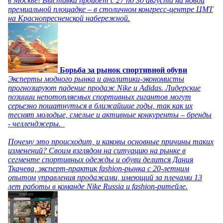
в Москве! Выставка пройдет с 27 по 30 августа на новой
премиальной площадке – в столичном конгресс-центре ЦМТ
на Краснопресненской набережной.
Борьба за рынок спортивной обуви
Эксперты модного рынка и аналитики-экономисты
прогнозируют падение продаж Nike и Adidas. Лидерские
позиции непотопляемых спортивных гигантов могут
серьезно пошатнуться в ближайшие годы, так как их
теснят молодые, смелые и активные конкуренты – бренды
- челленджеры.
Почему это происходит, и каковы основные причины таких
изменений? Своим взглядом на ситуацию на рынке в
сегменте спортивных одежды и обуви делится Дания
Ткачева, эксперт-практик fashion-рынка с 20-летним
опытом управления продажами, имеющий за плечами 13
лет работы в команде Nike Russia и fashion-ритейле.