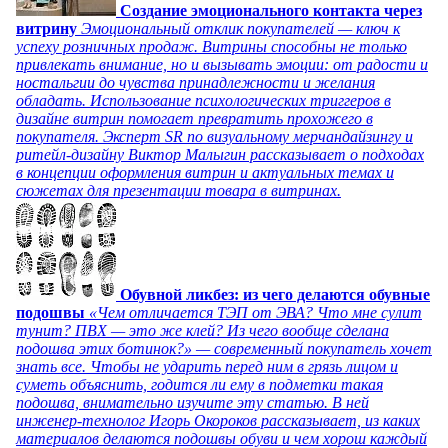
Создание эмоционального контакта через
витрину
Эмоциональный отклик покупателей — ключ к
успеху розничных продаж. Витрины способны не только
привлекать внимание, но и вызывать эмоции: от радости и
ностальгии до чувства принадлежности и желания
обладать. Использование психологических триггеров в
дизайне витрин помогает превратить прохожего в
покупателя. Эксперт SR по визуальному мерчандайзингу и
ритейл-дизайну Виктор Малыгин рассказывает о подходах
в концепции оформления витрин и актуальных темах и
сюжетах для презентации товара в витринах.
Обувной ликбез: из чего делаются обувные
подошвы
«Чем отличается ТЭП от ЭВА? Что мне сулит
тунит? ПВХ — это же клей? Из чего вообще сделана
подошва этих ботинок?» — современный покупатель хочет
знать все. Чтобы не ударить перед ним в грязь лицом и
суметь объяснить, годится ли ему в подметки такая
подошва, внимательно изучите эту статью. В ней
инженер-технолог Игорь Окороков рассказывает, из каких
материалов делаются подошвы обуви и чем хорош каждый