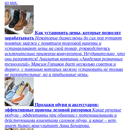
из них.
Как установить цены, которые позволят
зарабатывать
Некоторые бизнесмены до сих пор путают
понятие маржи с понятием торговой наценки и
устанавливают цены на свой товар, руководствуясь
исключительно примером конкурентов. Неудивительно, что
они разоряются! Аналитик компании «Академия розничных
технологий» Максим Горшков дает несколько советов и
формул, с помощью которых можно установить не только
не разорительные, но и прибыльные цены.
Продажи обуви и аксессуаров:
эффективные приемы деловой риторики
Какие речевые
модули - эффективны при общении с потенциальными и
действующими клиентами салонов обуви, а какие – нет,
знает бизнес-консультант Анна Бочарова.