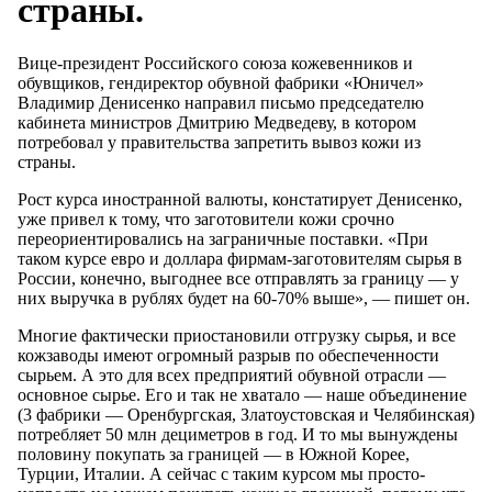
страны.
Вице-президент Российского союза кожевенников и
обувщиков, гендиректор обувной фабрики «Юничел»
Владимир Денисенко направил письмо председателю
кабинета министров Дмитрию Медведеву, в котором
потребовал у правительства запретить вывоз кожи из
страны.
Рост курса иностранной валюты, констатирует Денисенко,
уже привел к тому, что заготовители кожи срочно
переориентировались на заграничные поставки. «При
таком курсе евро и доллара фирмам-заготовителям сырья в
России, конечно, выгоднее все отправлять за границу — у
них выручка в рублях будет на 60-70% выше», — пишет он.
Многие фактически приостановили отгрузку сырья, и все
кожзаводы имеют огромный разрыв по обеспеченности
сырьем. А это для всех предприятий обувной отрасли —
основное сырье. Его и так не хватало — наше объединение
(3 фабрики — Оренбургская, Златоустовская и Челябинская)
потребляет 50 млн дециметров в год. И то мы вынуждены
половину покупать за границей — в Южной Корее,
Турции, Италии. А сейчас с таким курсом мы просто-