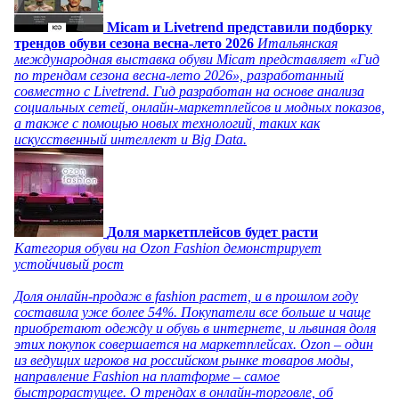
Micam и Livetrend представили подборку
трендов обуви сезона весна-лето 2026
Итальянская
международная выставка обуви Micam представляет «Гид
по трендам сезона весна-лето 2026», разработанный
совместно с Livetrend. Гид разработан на основе анализа
социальных сетей, онлайн-маркетплейсов и модных показов,
а также с помощью новых технологий, таких как
искусственный интеллект и Big Data.
Доля маркетплейсов будет расти
Категория обуви на Ozon Fashion демонстрирует
устойчивый рост
Доля онлайн-продаж в fashion растет, и в прошлом году
составила уже более 54%. Покупатели все больше и чаще
приобретают одежду и обувь в интернете, и львиная доля
этих покупок совершается на маркетплейсах. Ozon – один
из ведущих игроков на российском рынке товаров моды,
направление Fashion на платформе – самое
быстрорастущее. О трендах в онлайн-торговле, об