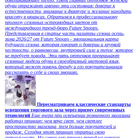
обволакивающее тепло. Пять главных оттенков женской
обуви отражают именно эти состояния: доверие к
естественности, внимание к фактуре и желание находить
красоту в нюансах. Обратимся к профессиональному
прогнозу сезонных остромодных цветов от
международного тренд-бюро Future Snoops.
Представленная в статье часть палитры сезона осень-
зима 2026/27 от Future Snoops - эмоциональная карта
будущего сезона, которая говорит о доверии и хрупкой
честности, о равновесии, внутренней силе и тепле, которое
не требует повода. Эти пять оттенков превращают
сезонные модели обуви в своеобразный цветовой язык,
который может помочь бренду и его покупательницам
рассказать о себе и своих эмоциях.
Пересматриваем классические стандарты
освещения торгового зала через призму современных
технологий
Еще вчера при освещении розничного магазина
работал принцип: чем ярче свет, чем светлее
пространство магазина, тем больше покупателей и
продаж. Сегодня этот принцип утратил свою
актуальность. На смену ему пришел тренд на хорошо