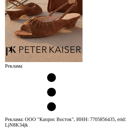
Но в модели Miu Miu Bubble присутствует еще и…
05.08.2026
2787
Реклама
Реклама: ООО "Каприс Восток", ИНН: 7705856435, erid:
LjN8K34jk