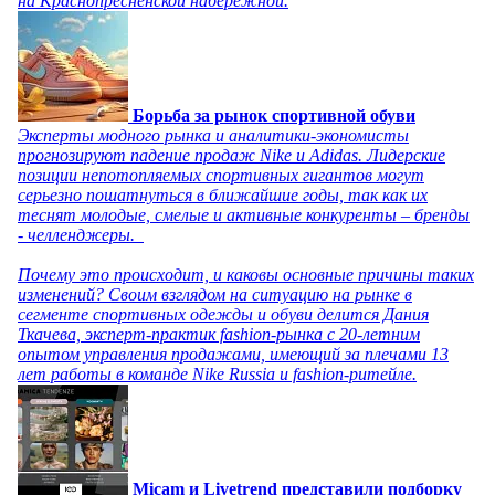
на Краснопресненской набережной.
Борьба за рынок спортивной обуви
Эксперты модного рынка и аналитики-экономисты
прогнозируют падение продаж Nike и Adidas. Лидерские
позиции непотопляемых спортивных гигантов могут
серьезно пошатнуться в ближайшие годы, так как их
теснят молодые, смелые и активные конкуренты – бренды
- челленджеры.
Почему это происходит, и каковы основные причины таких
изменений? Своим взглядом на ситуацию на рынке в
сегменте спортивных одежды и обуви делится Дания
Ткачева, эксперт-практик fashion-рынка с 20-летним
опытом управления продажами, имеющий за плечами 13
лет работы в команде Nike Russia и fashion-ритейле.
Micam и Livetrend представили подборку