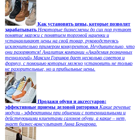
Как установить цены, которые позволят
зарабатывать
Некоторые бизнесмены до сих пор путают
понятие маржи с понятием торговой наценки и
устанавливают цены на свой товар, руководствуясь
исключительно примером конкурентов. Неудивительно, что
они разоряются! Аналитик компании «Академия розничных
технологий» Максим Горшков дает несколько советов и
формул, с помощью которых можно установить не только
не разорительные, но и прибыльные цены.
Продажи обуви и аксессуаров:
эффективные приемы деловой риторики
Какие речевые
модули - эффективны при общении с потенциальными и
действующими клиентами салонов обуви, а какие – нет,
знает бизнес-консультант Анна Бочарова.