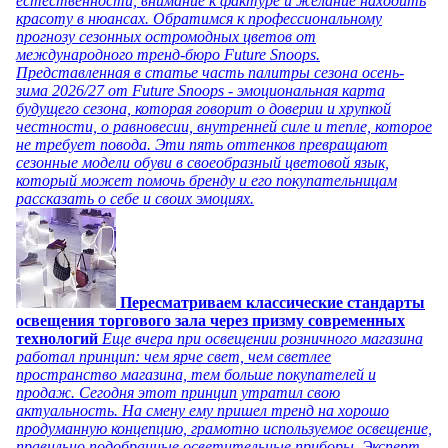
естественности, внимание к фактуре и желание находить
красоту в нюансах. Обратимся к профессиональному
прогнозу сезонных остромодных цветов от
международного тренд-бюро Future Snoops.
Представленная в статье часть палитры сезона осень-
зима 2026/27 от Future Snoops - эмоциональная карта
будущего сезона, которая говорит о доверии и хрупкой
честности, о равновесии, внутренней силе и тепле, которое
не требует повода. Эти пять оттенков превращают
сезонные модели обуви в своеобразный цветовой язык,
который может помочь бренду и его покупательницам
рассказать о себе и своих эмоциях.
Пересматриваем классические стандарты
освещения торгового зала через призму современных
технологий
Еще вчера при освещении розничного магазина
работал принцип: чем ярче свет, чем светлее
пространство магазина, тем больше покупателей и
продаж. Сегодня этот принцип утратил свою
актуальность. На смену ему пришел тренд на хорошо
продуманную концепцию, грамотно используемое освещение,
правильно подобранные осветительные приборы. Эксперт