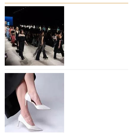
На участие в Московской неделе моды
подано 1047 заявок
На участие в седьмой Московской неделе моды,
которая пройдет в российской столице с 26 сентября
по 1 октября, уже подано 1047 заявок. Примерно
половину из них (494) прислали дизайнеры,
коллекции которых не были представлены в…