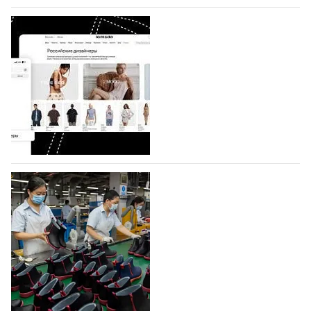
07.08.2026
593
BALLINA представит свои новинки на Euro
Shoes
Компания BALLINA Guangzhou Lihuang Footwear
Co., Ltd., основанная в 2011 году и расположенная в
Гуанчжоу, столице моды Китая, является
профессиональной обувной компанией,
объединяющей разработку, производство и…
07.08.2026
449
На платформе Lamoda - новый раздел и
условия продвижения локальных
дизайнерских марок
Российский маркетплейс Lamoda решил обновить
раздел для продажи продукции локальных
дизайнерских марок одежды, обуви и аксессуаров.
Бренды также получат маркетинговую…