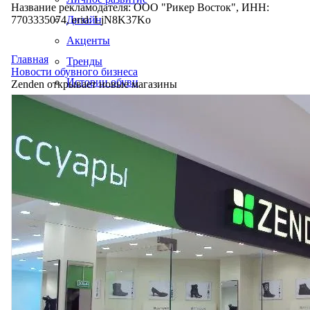
Название рекламодателя: ООО "Рикер Восток", ИНН:
7703335074, erid: LjN8K37Ko
Дизайн
Акценты
Главная
Тренды
Новости обувного бизнеса
Истории обуви
Zenden открывает новые магазины
Производство