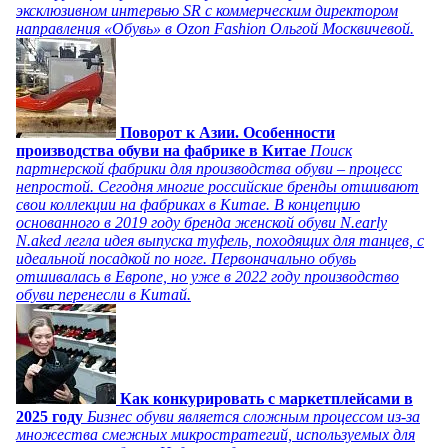
эксклюзивном интервью SR с коммерческим директором
направления «Обувь» в Ozon Fashion Ольгой Москвичевой.
Поворот к Азии. Особенности
производства обуви на фабрике в Китае
Поиск
партнерской фабрики для производства обуви – процесс
непростой. Сегодня многие российские бренды отшивают
свои коллекции на фабриках в Китае. В концепцию
основанного в 2019 году бренда женской обуви N.early
N.aked легла идея выпуска туфель, походящих для танцев, с
идеальной посадкой по ноге. Первоначально обувь
отшивалась в Европе, но уже в 2022 году производство
обуви перенесли в Китай.
Как конкурировать с маркетплейсами в
2025 году
Бизнес обуви является сложным процессом из-за
множества смежных микростратегий, используемых для