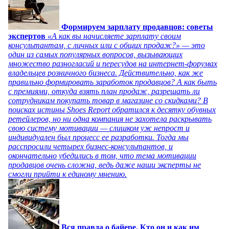
Формируем зарплату продавцов: советы
экспертов
«А как вы начисляете зарплату своим
консультантам, с личных или с общих продаж?» — это
один из самых популярных вопросов, вызывающих
множество разногласий и пересудов на интернет-форумах
владельцев розничного бизнеса. Действительно, как же
правильно формировать заработок продавцов? А как быть
с премиями, откуда взять план продаж, разрешать ли
сотрудникам покупать товар в магазине со скидками? В
поисках истины Shoes Report обратился к десятку обувных
ретейлеров, но ни одна компания не захотела раскрывать
свою систему мотивации — слишком уж непрост и
индивидуален был процесс ее разработки. Тогда мы
расспросили четырех бизнес-консультантов, и
окончательно убедились в том, что тема мотивации
продавцов очень сложна, ведь даже наши эксперты не
смогли прийти к единому мнению.
Вся правда о байере. Кто он и как им