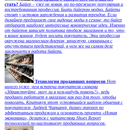
стать?
Байер – уже не новая, но по-прежнему популярная и
востребованная профессия. Быть байером модно. Байеры
стоят у истоков зарождения и развития трендов. Если
дизайнер предлагает свое видение моды в сезоне, то байер
отбирает наиболее интересные коммерческие идеи. Именно
от байеров зависит политика продаж магазинов и то, что,
в конце концов, будет носить покупатель. Эта профессия
окружена магическим флером, зачастую, связанным с
отсутствием представлений, в чем же на самом деле
заключается работа байера.
Технология продающих вопросов
Нет
ничего хуже, чем встреча покупателя словами
«Здравствуйте, могу ли я чем-нибудь помочь?», ведь
продавец работает в магазине как раз для того, чтобы
помогать. Критикуя этот устоявшийся шаблон общения с
покупателем, Андрей Чиркарев, бизнес-тренер по
эффективным продажам и основатель проекта «Новая
экономика», делится с читателями Shoes Report
технологией по-настоящему продающих вопросов.