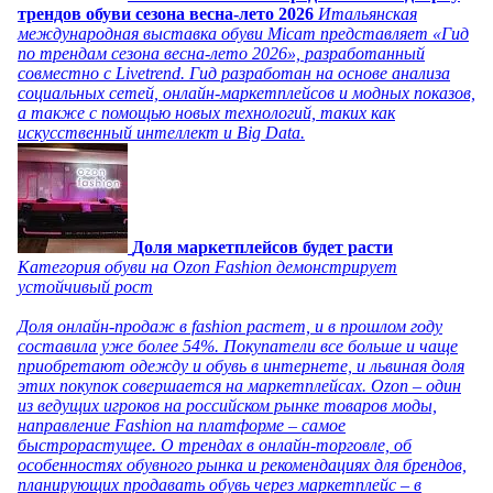
трендов обуви сезона весна-лето 2026
Итальянская
международная выставка обуви Micam представляет «Гид
по трендам сезона весна-лето 2026», разработанный
совместно с Livetrend. Гид разработан на основе анализа
социальных сетей, онлайн-маркетплейсов и модных показов,
а также с помощью новых технологий, таких как
искусственный интеллект и Big Data.
Доля маркетплейсов будет расти
Категория обуви на Ozon Fashion демонстрирует
устойчивый рост
Доля онлайн-продаж в fashion растет, и в прошлом году
составила уже более 54%. Покупатели все больше и чаще
приобретают одежду и обувь в интернете, и львиная доля
этих покупок совершается на маркетплейсах. Ozon – один
из ведущих игроков на российском рынке товаров моды,
направление Fashion на платформе – самое
быстрорастущее. О трендах в онлайн-торговле, об
особенностях обувного рынка и рекомендациях для брендов,
планирующих продавать обувь через маркетплейс – в