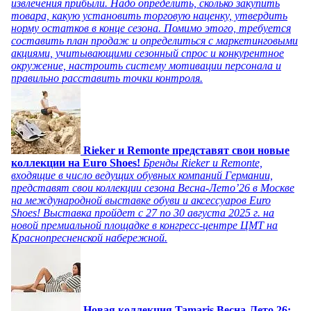
извлечения прибыли. Надо определить, сколько закупить
товара, какую установить торговую наценку, утвердить
норму остатков в конце сезона. Помимо этого, требуется
составить план продаж и определиться с маркетинговыми
акциями, учитывающими сезонный спрос и конкурентное
окружение, настроить систему мотивации персонала и
правильно расставить точки контроля.
Rieker и Remonte представят свои новые
коллекции на Euro Shoes!
Бренды Rieker и Remonte,
входящие в число ведущих обувных компаний Германии,
представят свои коллекции сезона Весна-Лето’26 в Москве
на международной выставке обуви и аксессуаров Euro
Shoes! Выставка пройдет c 27 по 30 августа 2025 г. на
новой премиальной площадке в конгресс-центре ЦМТ на
Краснопресненской набережной.
Новая коллекция Tamaris Весна-Лето 26: