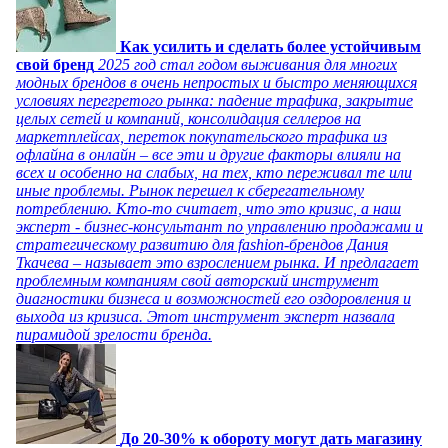
Как усилить и сделать более устойчивым
свой бренд
2025 год стал годом выживания для многих
модных брендов в очень непростых и быстро меняющихся
условиях перегретого рынка: падение трафика, закрытие
целых сетей и компаний, консолидация селлеров на
маркетплейсах, переток покупательского трафика из
офлайна в онлайн – все эти и другие факторы влияли на
всех и особенно на слабых, на тех, кто переживал те или
иные проблемы. Рынок перешел к сберегательному
потреблению. Кто-то считает, что это кризис, а наш
эксперт - бизнес-консультант по управлению продажами и
стратегическому развитию для fashion-брендов Дания
Ткачева – называет это взрослением рынка. И предлагает
проблемным компаниям свой авторский инструмент
диагностики бизнеса и возможностей его оздоровления и
выхода из кризиса. Этот инструмент эксперт назвала
пирамидой зрелости бренда.
До 20-30% к обороту могут дать магазину