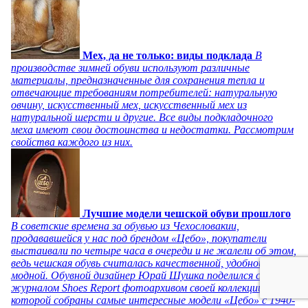
Мех, да не только: виды подклада
В
производстве зимней обуви используют различные
материалы, предназначенные для сохранения тепла и
отвечающие требованиям потребителей: натуральную
овчину, искусственный мех, искусственный мех из
натуральной шерсти и другие. Все виды подкладочного
меха имеют свои достоинства и недостатки. Рассмотрим
свойства каждого из них.
Лучшие модели чешской обуви прошлого
В советские времена за обувью из Чехословакии,
продававшейся у нас под брендом «Цебо», покупатели
выстаивали по четыре часа в очереди и не жалели об этом,
ведь чешская обувь считалась качественной, удобной и
модной. Обувной дизайнер Юрай Шушка поделился с
журналом Shoes Report фотоархивом своей коллекции, в
которой собраны самые интересные модели «Цебо» с 1940-