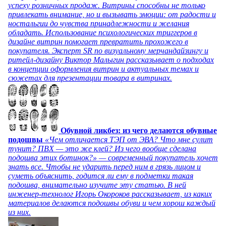
успеху розничных продаж. Витрины способны не только
привлекать внимание, но и вызывать эмоции: от радости и
ностальгии до чувства принадлежности и желания
обладать. Использование психологических триггеров в
дизайне витрин помогает превратить прохожего в
покупателя. Эксперт SR по визуальному мерчандайзингу и
ритейл-дизайну Виктор Малыгин рассказывает о подходах
в концепции оформления витрин и актуальных темах и
сюжетах для презентации товара в витринах.
Обувной ликбез: из чего делаются обувные
подошвы
«Чем отличается ТЭП от ЭВА? Что мне сулит
тунит? ПВХ — это же клей? Из чего вообще сделана
подошва этих ботинок?» — современный покупатель хочет
знать все. Чтобы не ударить перед ним в грязь лицом и
суметь объяснить, годится ли ему в подметки такая
подошва, внимательно изучите эту статью. В ней
инженер-технолог Игорь Окороков рассказывает, из каких
материалов делаются подошвы обуви и чем хорош каждый
из них.