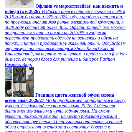
Офлайн vs маркетплейсы: как выжить и
победить в 2026?
В России доля e commerce выросла с 5% в
2019 году до почти 23% в 2024 году и продолжает расти,
по прогнозам аналитиков рынка электронной коммерции, к
2029 году составит более 30%. Офлайн-ритейл же может
не просто выжить, а расти на 20-30% в год, если
перестанет предлагать одежду на вешалках и обувь на
полках, и начнет продавать уникальный опыт. Обсуждаем
эту тему с постоянным автором Shoes Report Еленой
Виноградовой, экспертом по закупкам и продажам в fashion-
бизнесе, автором блога для ритейла и байеров Fashion
Business Blog.
Главные цвета женской обуви сезона
осень-зима 2026/27
Мода продолжает обращаться к языку
чувств. Следующий сезон осень-зима 2026/27 обещает
быть эмоциональным и чуть задумчивым. На смену
яркости приходит глубина, на место показной роскоши -
обволакивающее тепло. Пять главных оттенков женской
обуви отражают именно эти состояния: доверие к