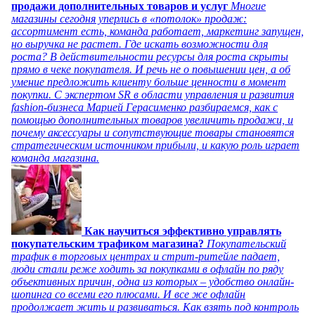
продажи дополнительных товаров и услуг
Многие
магазины сегодня уперлись в «потолок» продаж:
ассортимент есть, команда работает, маркетинг запущен,
но выручка не растет. Где искать возможности для
роста? В действительности ресурсы для роста скрыты
прямо в чеке покупателя. И речь не о повышении цен, а об
умение предложить клиенту больше ценности в момент
покупки. С экспертом SR в области управления и развития
fashion-бизнеса Марией Герасименко разбираемся, как с
помощью дополнительных товаров увеличить продажи, и
почему аксессуары и сопутствующие товары становятся
стратегическим источником прибыли, и какую роль играет
команда магазина.
Как научиться эффективно управлять
покупательским трафиком магазина?
Покупательский
трафик в торговых центрах и стрит-ритейле падает,
люди стали реже ходить за покупками в офлайн по ряду
объективных причин, одна из которых – удобство онлайн-
шопинга со всеми его плюсами. И все же офлайн
продолжает жить и развиваться. Как взять под контроль