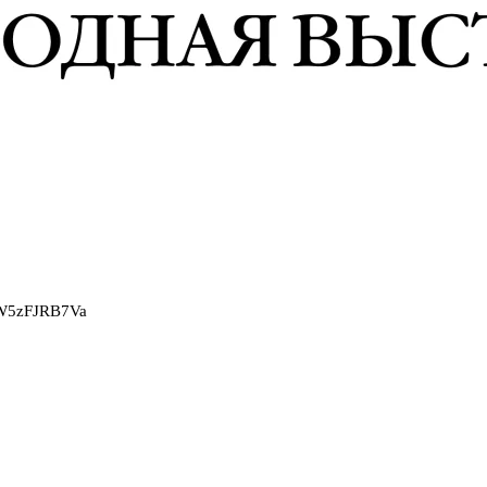
2W5zFJRB7Va