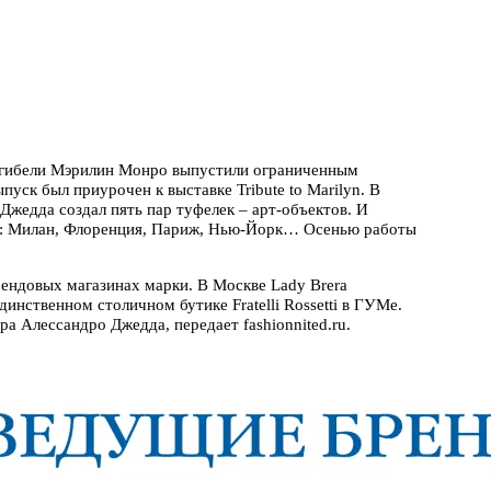
дня гибели Мэрилин Монро выпустили ограниченным
пуск был приурочен к выставке Tribute to Marilyn. В
Джедда создал пять пар туфелек – арт-объектов. И
ей: Милан, Флоренция, Париж, Нью-Йорк… Осенью работы
рендовых магазинах марки. В Москве Lady Brera
единственном столичном бутике Fratelli Rossetti в ГУМе.
а Алессандро Джедда, передает fashionnited.ru.