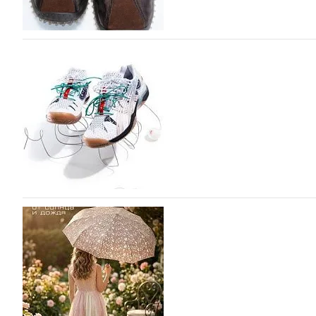
Miu Miu в сезоне Осень-Зима 2026 перевыпуст
Популярный силуэт бренда,1999 года выпуска, соответ
сникерины (гибридный вариант балеток и кроссовок об
модели Miu Miu Bubble присутствует еще и…
05.08.2026
1017
ASICS выпускает вторую коллаборацию с Little
моды
ASICS снова выпускает коллаборацию с Лос-Анджельски
Tennis. Интерес японского спортивного гиганта к сотр
пустом…
05.08.2026
592