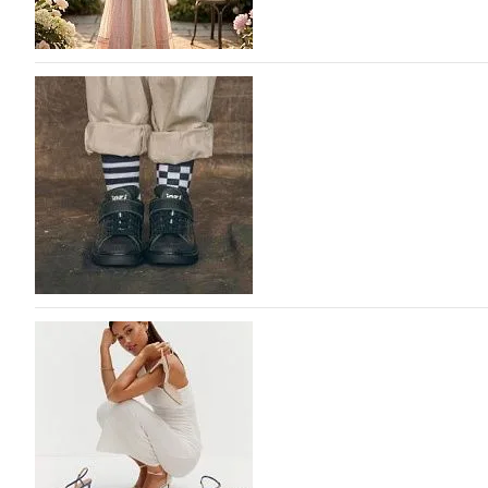
Фабрика зонтов DINIYA на Euro Shoes: стиль,
Фабрика зонтов DINIYA является одним из лидеров прод
СНГ. Широкий модельный ряд женских, мужских, детск
исполнении, отличается надёжностью и высоким качес
05.08.2026
286
Обувь для правильного развития стопы: IDZI 
Бренд IDZI – это детская и подростковая обувь с элеме
(РУП «Белорусский протезно-ортопедический восстан
04.08.2026
422