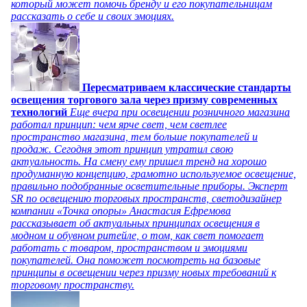
который может помочь бренду и его покупательницам
рассказать о себе и своих эмоциях.
Пересматриваем классические стандарты
освещения торгового зала через призму современных
технологий
Еще вчера при освещении розничного магазина
работал принцип: чем ярче свет, чем светлее
пространство магазина, тем больше покупателей и
продаж. Сегодня этот принцип утратил свою
актуальность. На смену ему пришел тренд на хорошо
продуманную концепцию, грамотно используемое освещение,
правильно подобранные осветительные приборы. Эксперт
SR по освещению торговых пространств, светодизайнер
компании «Точка опоры» Анастасия Ефремова
рассказывает об актуальных принципах освещения в
модном и обувном ритейле, о том, как свет помогает
работать с товаром, пространством и эмоциями
покупателей. Она поможет посмотреть на базовые
принципы в освещении через призму новых требований к
торговому пространству.