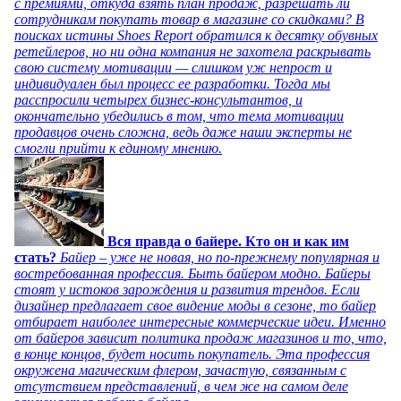
с премиями, откуда взять план продаж, разрешать ли
сотрудникам покупать товар в магазине со скидками? В
поисках истины Shoes Report обратился к десятку обувных
ретейлеров, но ни одна компания не захотела раскрывать
свою систему мотивации — слишком уж непрост и
индивидуален был процесс ее разработки. Тогда мы
расспросили четырех бизнес-консультантов, и
окончательно убедились в том, что тема мотивации
продавцов очень сложна, ведь даже наши эксперты не
смогли прийти к единому мнению.
Вся правда о байере. Кто он и как им
стать?
Байер – уже не новая, но по-прежнему популярная и
востребованная профессия. Быть байером модно. Байеры
стоят у истоков зарождения и развития трендов. Если
дизайнер предлагает свое видение моды в сезоне, то байер
отбирает наиболее интересные коммерческие идеи. Именно
от байеров зависит политика продаж магазинов и то, что,
в конце концов, будет носить покупатель. Эта профессия
окружена магическим флером, зачастую, связанным с
отсутствием представлений, в чем же на самом деле