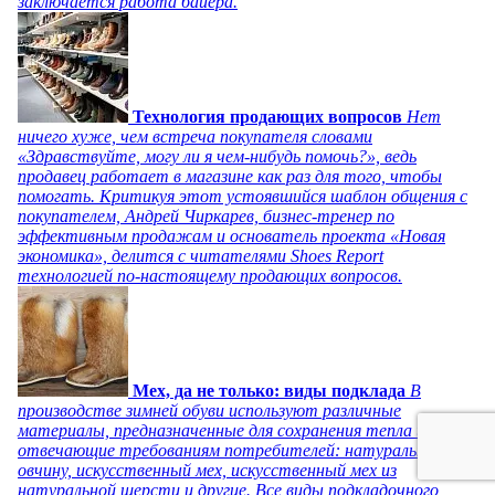
заключается работа байера.
Технология продающих вопросов
Нет
ничего хуже, чем встреча покупателя словами
«Здравствуйте, могу ли я чем-нибудь помочь?», ведь
продавец работает в магазине как раз для того, чтобы
помогать. Критикуя этот устоявшийся шаблон общения с
покупателем, Андрей Чиркарев, бизнес-тренер по
эффективным продажам и основатель проекта «Новая
экономика», делится с читателями Shoes Report
технологией по-настоящему продающих вопросов.
Мех, да не только: виды подклада
В
производстве зимней обуви используют различные
материалы, предназначенные для сохранения тепла и
отвечающие требованиям потребителей: натуральную
овчину, искусственный мех, искусственный мех из
натуральной шерсти и другие. Все виды подкладочного