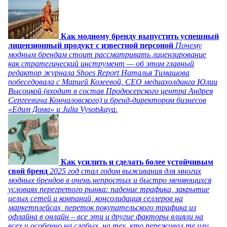
Как модному бренду выпустить успешный
лицензионный продукт с известной персоной
Почему
модным брендам стоит рассматривать лицензирование
как стратегический инструмент — об этом главный
редактор журнала Shoes Report Наталья Тимашова
побеседовала с Марией Козеевой, СЕО медиахолдинга Юлии
Высоцкой (входит в состав Продюсерского центра Андрея
Сергеевича Кончаловского) и бренд-директором бизнесов
«Едим Дома» и Julia Vysotskaya.
Как усилить и сделать более устойчивым
свой бренд
2025 год стал годом выживания для многих
модных брендов в очень непростых и быстро меняющихся
условиях перегретого рынка: падение трафика, закрытие
целых сетей и компаний, консолидация селлеров на
маркетплейсах, переток покупательского трафика из
офлайна в онлайн – все эти и другие факторы влияли на
всех и особенно на слабых, на тех, кто переживал те или