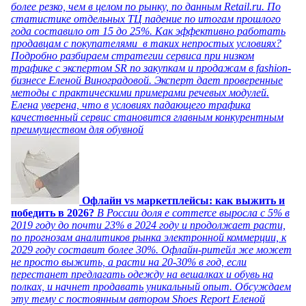
более резко, чем в целом по рынку, по данным Retail.ru. По
статистике отдельных ТЦ падение по итогам прошлого
года составило от 15 до 25%. Как эффективно работать
продавцам с покупателями в таких непростых условиях?
Подробно разбираем стратегии сервиса при низком
трафике с экспертом SR по закупкам и продажам в fashion-
бизнесе Еленой Виноградовой. Эксперт дает проверенные
методы с практическими примерами речевых модулей.
Елена уверена, что в условиях падающего трафика
качественный сервис становится главным конкурентным
преимуществом для обувной
Офлайн vs маркетплейсы: как выжить и
победить в 2026?
В России доля e commerce выросла с 5% в
2019 году до почти 23% в 2024 году и продолжает расти,
по прогнозам аналитиков рынка электронной коммерции, к
2029 году составит более 30%. Офлайн-ритейл же может
не просто выжить, а расти на 20-30% в год, если
перестанет предлагать одежду на вешалках и обувь на
полках, и начнет продавать уникальный опыт. Обсуждаем
эту тему с постоянным автором Shoes Report Еленой