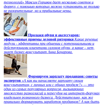
технологий» Максим Горшков дает несколько советов и
формул, с помощью которых можно установить не только
не разорительные, но и прибыльные цены.
Продажи обуви и аксессуаров:
эффективные приемы деловой риторики
Какие речевые
модули - эффективны при общении с потенциальными и
действующими клиентами салонов обуви, а какие – нет,
знает бизнес-консультант Анна Бочарова.
Формируем зарплату продавцов: советы
экспертов
«А как вы начисляете зарплату своим
консультантам, с личных или с общих продаж?» — это
один из самых популярных вопросов, вызывающих
множество разногласий и пересудов на интернет-форумах
владельцев розничного бизнеса. Действительно, как же
правильно формировать заработок продавцов? А как быть