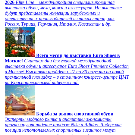
2026
Elite Line – международная специализированная
выставка обуви, меха, кожи и аксессуаров. На выставке
будут представлены коллекции зарубежных и
отечественных производителей из таких стран, как
Россия, Турция, Германия, Италия, Казахстан и др.
Всего месяц до выставки Euro Shoes в
Москве!
Считаем дни для главной международной
выставки обуви и аксессуаров Euro Shoes Premiere Collection
в Москве! Выставка пройдет с 27 по 30 августа на новой
премиальной площадке – в столичном конгресс-центре ЦМТ
на Краснопресненской набережной.
Борьба за рынок спортивной обуви
Эксперты модного рынка и аналитики-экономисты
прогнозируют падение продаж Nike и Adidas. Лидерские
позиции непотопляемых спортивных гигантов могут