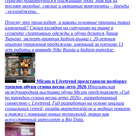
серьезно пошатнуться в ближайшие годы, так как их
теснят молодые, смелые и активные конкуренты – бренды
- челленджеры.
Почему это происходит, и каковы основные причины таких
изменений? Своим взглядом на ситуацию на рынке в
сегменте спортивных одежды и обуви делится Дания
Ткачева, эксперт-практик fashion-рынка с 20-летним
опытом управления продажами, имеющий за плечами 13
лет работы в команде Nike Russia и fashion-ритейле.
Micam и Livetrend представили подборку
трендов обуви сезона весна-лето 2026
Итальянская
международная выставка обуви Micam представляет «Гид
по трендам сезона весна-лето 2026», разработанный
совместно с Livetrend. Гид разработан на основе анализа
социальных сетей, онлайн-маркетплейсов и модных показов,
а также с помощью новых технологий, таких как
искусственный интеллект и Big Data.