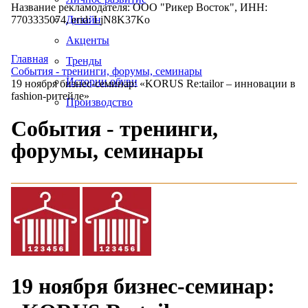
Название рекламодателя: ООО "Рикер Восток", ИНН:
7703335074, erid: LjN8K37Ko
Дизайн
Акценты
Главная
Тренды
События - тренинги, форумы, семинары
Истории обуви
19 ноября бизнес-семинар: «KORUS Re:tailor – инновации в
fashion-ритейле»
Производство
События - тренинги,
форумы, семинары
19 ноября бизнес-семинар: