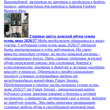
Виноградовой, экспертом по закупкам и продажам в fashion-
бизнесе, автором блога для ритейла и байеров Fashion
Business Blog.
Главные цвета женской обуви сезона
осень-зима 2026/27
Мода продолжает обращаться к языку
чувств. Следующий сезон осень-зима 2026/27 обещает
быть эмоциональным и чуть задумчивым. На смену
яркости приходит глубина, на место показной роскоши -
обволакивающее тепло. Пять главных оттенков женской
обуви отражают именно эти состояния: доверие к
естественности, внимание к фактуре и желание находить
красоту в нюансах. Обратимся к профессиональному
прогнозу сезонных остромодных цветов от
международного тренд-бюро Future Snoops.
Представленная в статье часть палитры сезона осень-
зима 2026/27 от Future Snoops - эмоциональная карта
будущего сезона, которая говорит о доверии и хрупкой
честности, о равновесии, внутренней силе и тепле, которое
не требует повода. Эти пять оттенков превращают
сезонные модели обуви в своеобразный цветовой язык,