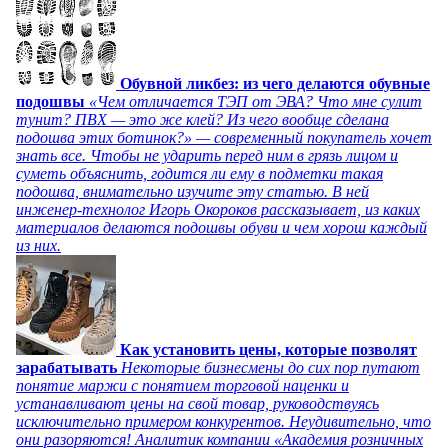
Обувной ликбез: из чего делаются обувные
подошвы
«Чем отличается ТЭП от ЭВА? Что мне сулит
тунит? ПВХ — это же клей? Из чего вообще сделана
подошва этих ботинок?» — современный покупатель хочет
знать все. Чтобы не ударить перед ним в грязь лицом и
суметь объяснить, годится ли ему в подметки такая
подошва, внимательно изучите эту статью. В ней
инженер-технолог Игорь Окороков рассказывает, из каких
материалов делаются подошвы обуви и чем хорош каждый
из них.
Как установить цены, которые позволят
зарабатывать
Некоторые бизнесмены до сих пор путают
понятие маржи с понятием торговой наценки и
устанавливают цены на свой товар, руководствуясь
исключительно примером конкурентов. Неудивительно, что
они разоряются! Аналитик компании «Академия розничных