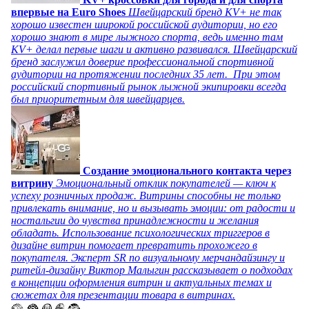
впервые на Euro Shoes
Швейцарский бренд KV+ не так
хорошо известен широкой российской аудитории, но его
хорошо знают в мире лыжного спорта, ведь именно там
KV+ делал первые шаги и активно развивался. Швейцарский
бренд заслужил доверие профессиональной спортивной
аудитории на протяжении последних 35 лет. При этом
российский спортивный рынок лыжной экипировки всегда
был приоритетным для швейцарцев.
Создание эмоционального контакта через
витрину
Эмоциональный отклик покупателей — ключ к
успеху розничных продаж. Витрины способны не только
привлекать внимание, но и вызывать эмоции: от радости и
ностальгии до чувства принадлежности и желания
обладать. Использование психологических триггеров в
дизайне витрин помогает превратить прохожего в
покупателя. Эксперт SR по визуальному мерчандайзингу и
ритейл-дизайну Виктор Малыгин рассказывает о подходах
в концепции оформления витрин и актуальных темах и
сюжетах для презентации товара в витринах.