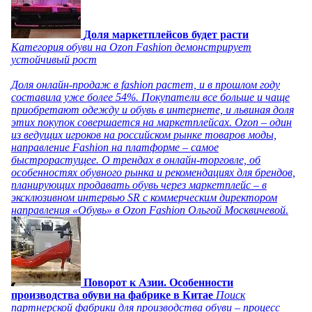
Доля маркетплейсов будет расти
Категория обуви на Ozon Fashion демонстрирует
устойчивый рост
Доля онлайн-продаж в fashion растет, и в прошлом году
составила уже более 54%. Покупатели все больше и чаще
приобретают одежду и обувь в интернете, и львиная доля
этих покупок совершается на маркетплейсах. Ozon – один
из ведущих игроков на российском рынке товаров моды,
направление Fashion на платформе – самое
быстрорастущее. О трендах в онлайн-торговле, об
особенностях обувного рынка и рекомендациях для брендов,
планирующих продавать обувь через маркетплейс – в
эксклюзивном интервью SR с коммерческим директором
направления «Обувь» в Ozon Fashion Ольгой Москвичевой.
Поворот к Азии. Особенности
производства обуви на фабрике в Китае
Поиск
партнерской фабрики для производства обуви – процесс