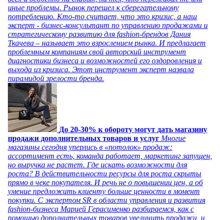
иные проблемы. Рынок перешел к сберегательному
потреблению. Кто-то считает, что это кризис, а наш
эксперт - бизнес-консультант по управлению продажами и
стратегическому развитию для fashion-брендов Дания
Ткачева – называет это взрослением рынка. И предлагает
проблемным компаниям свой авторский инструмент
диагностики бизнеса и возможностей его оздоровления и
выхода из кризиса. Этот инструмент эксперт назвала
пирамидой зрелости бренда.
До 20-30% к обороту могут дать магазину
продажи дополнительных товаров и услуг
Многие
магазины сегодня уперлись в «потолок» продаж:
ассортимент есть, команда работает, маркетинг запущен,
но выручка не растет. Где искать возможности для
роста? В действительности ресурсы для роста скрыты
прямо в чеке покупателя. И речь не о повышении цен, а об
умение предложить клиенту больше ценности в момент
покупки. С экспертом SR в области управления и развития
fashion-бизнеса Марией Герасименко разбираемся, как с
помощью дополнительных товаров увеличить продажи, и