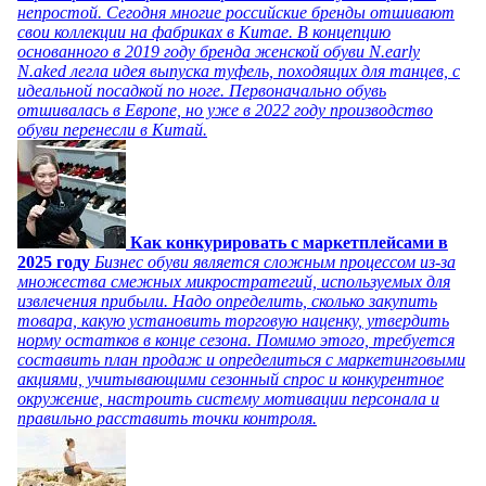
непростой. Сегодня многие российские бренды отшивают
свои коллекции на фабриках в Китае. В концепцию
основанного в 2019 году бренда женской обуви N.early
N.aked легла идея выпуска туфель, походящих для танцев, с
идеальной посадкой по ноге. Первоначально обувь
отшивалась в Европе, но уже в 2022 году производство
обуви перенесли в Китай.
Как конкурировать с маркетплейсами в
2025 году
Бизнес обуви является сложным процессом из-за
множества смежных микростратегий, используемых для
извлечения прибыли. Надо определить, сколько закупить
товара, какую установить торговую наценку, утвердить
норму остатков в конце сезона. Помимо этого, требуется
составить план продаж и определиться с маркетинговыми
акциями, учитывающими сезонный спрос и конкурентное
окружение, настроить систему мотивации персонала и
правильно расставить точки контроля.