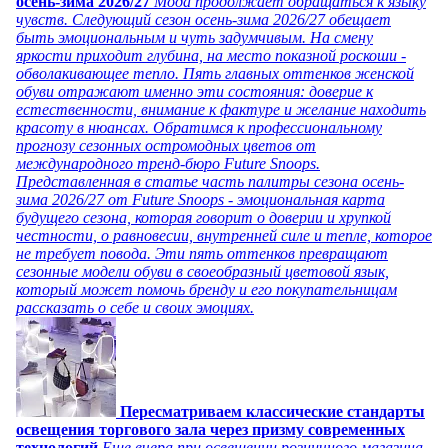
осень-зима 2026/27
Мода продолжает обращаться к языку
чувств. Следующий сезон осень-зима 2026/27 обещает
быть эмоциональным и чуть задумчивым. На смену
яркости приходит глубина, на место показной роскоши -
обволакивающее тепло. Пять главных оттенков женской
обуви отражают именно эти состояния: доверие к
естественности, внимание к фактуре и желание находить
красоту в нюансах. Обратимся к профессиональному
прогнозу сезонных остромодных цветов от
международного тренд-бюро Future Snoops.
Представленная в статье часть палитры сезона осень-
зима 2026/27 от Future Snoops - эмоциональная карта
будущего сезона, которая говорит о доверии и хрупкой
честности, о равновесии, внутренней силе и тепле, которое
не требует повода. Эти пять оттенков превращают
сезонные модели обуви в своеобразный цветовой язык,
который может помочь бренду и его покупательницам
рассказать о себе и своих эмоциях.
Пересматриваем классические стандарты
освещения торгового зала через призму современных
технологий
Еще вчера при освещении розничного магазина