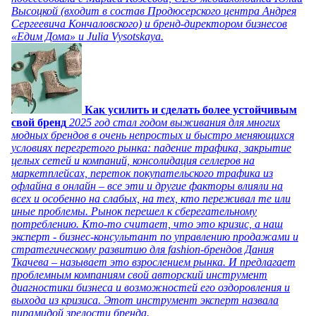
Высоцкой (входит в состав Продюсерского центра Андрея
Сергеевича Кончаловского) и бренд-директором бизнесов
«Едим Дома» и Julia Vysotskaya.
Как усилить и сделать более устойчивым
свой бренд
2025 год стал годом выживания для многих
модных брендов в очень непростых и быстро меняющихся
условиях перегретого рынка: падение трафика, закрытие
целых сетей и компаний, консолидация селлеров на
маркетплейсах, переток покупательского трафика из
офлайна в онлайн – все эти и другие факторы влияли на
всех и особенно на слабых, на тех, кто переживал те или
иные проблемы. Рынок перешел к сберегательному
потреблению. Кто-то считает, что это кризис, а наш
эксперт - бизнес-консультант по управлению продажами и
стратегическому развитию для fashion-брендов Дания
Ткачева – называет это взрослением рынка. И предлагает
проблемным компаниям свой авторский инструмент
диагностики бизнеса и возможностей его оздоровления и
выхода из кризиса. Этот инструмент эксперт назвала
пирамидой зрелости бренда.