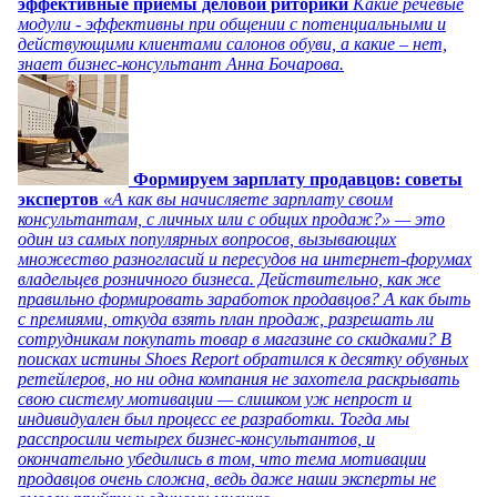
эффективные приемы деловой риторики
Какие речевые
модули - эффективны при общении с потенциальными и
действующими клиентами салонов обуви, а какие – нет,
знает бизнес-консультант Анна Бочарова.
Формируем зарплату продавцов: советы
экспертов
«А как вы начисляете зарплату своим
консультантам, с личных или с общих продаж?» — это
один из самых популярных вопросов, вызывающих
множество разногласий и пересудов на интернет-форумах
владельцев розничного бизнеса. Действительно, как же
правильно формировать заработок продавцов? А как быть
с премиями, откуда взять план продаж, разрешать ли
сотрудникам покупать товар в магазине со скидками? В
поисках истины Shoes Report обратился к десятку обувных
ретейлеров, но ни одна компания не захотела раскрывать
свою систему мотивации — слишком уж непрост и
индивидуален был процесс ее разработки. Тогда мы
расспросили четырех бизнес-консультантов, и
окончательно убедились в том, что тема мотивации
продавцов очень сложна, ведь даже наши эксперты не