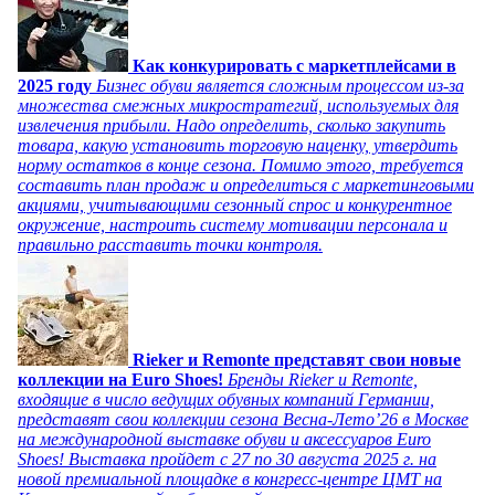
Как конкурировать с маркетплейсами в
2025 году
Бизнес обуви является сложным процессом из-за
множества смежных микростратегий, используемых для
извлечения прибыли. Надо определить, сколько закупить
товара, какую установить торговую наценку, утвердить
норму остатков в конце сезона. Помимо этого, требуется
составить план продаж и определиться с маркетинговыми
акциями, учитывающими сезонный спрос и конкурентное
окружение, настроить систему мотивации персонала и
правильно расставить точки контроля.
Rieker и Remonte представят свои новые
коллекции на Euro Shoes!
Бренды Rieker и Remonte,
входящие в число ведущих обувных компаний Германии,
представят свои коллекции сезона Весна-Лето’26 в Москве
на международной выставке обуви и аксессуаров Euro
Shoes! Выставка пройдет c 27 по 30 августа 2025 г. на
новой премиальной площадке в конгресс-центре ЦМТ на