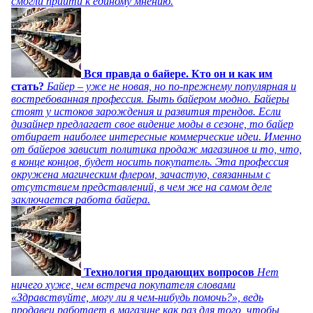
смогли прийти к единому мнению.
Вся правда о байере. Кто он и как им
стать?
Байер – уже не новая, но по-прежнему популярная и
востребованная профессия. Быть байером модно. Байеры
стоят у истоков зарождения и развития трендов. Если
дизайнер предлагает свое видение моды в сезоне, то байер
отбирает наиболее интересные коммерческие идеи. Именно
от байеров зависит политика продаж магазинов и то, что,
в конце концов, будет носить покупатель. Эта профессия
окружена магическим флером, зачастую, связанным с
отсутствием представлений, в чем же на самом деле
заключается работа байера.
Технология продающих вопросов
Нет
ничего хуже, чем встреча покупателя словами
«Здравствуйте, могу ли я чем-нибудь помочь?», ведь
продавец работает в магазине как раз для того, чтобы