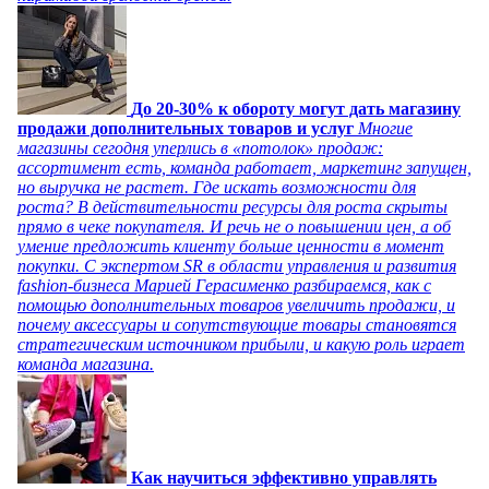
До 20-30% к обороту могут дать магазину
продажи дополнительных товаров и услуг
Многие
магазины сегодня уперлись в «потолок» продаж:
ассортимент есть, команда работает, маркетинг запущен,
но выручка не растет. Где искать возможности для
роста? В действительности ресурсы для роста скрыты
прямо в чеке покупателя. И речь не о повышении цен, а об
умение предложить клиенту больше ценности в момент
покупки. С экспертом SR в области управления и развития
fashion-бизнеса Марией Герасименко разбираемся, как с
помощью дополнительных товаров увеличить продажи, и
почему аксессуары и сопутствующие товары становятся
стратегическим источником прибыли, и какую роль играет
команда магазина.
Как научиться эффективно управлять