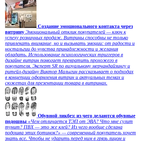
Создание эмоционального контакта через
витрину
Эмоциональный отклик покупателей — ключ к
успеху розничных продаж. Витрины способны не только
привлекать внимание, но и вызывать эмоции: от радости и
ностальгии до чувства принадлежности и желания
обладать. Использование психологических триггеров в
дизайне витрин помогает превратить прохожего в
покупателя. Эксперт SR по визуальному мерчандайзингу и
ритейл-дизайну Виктор Малыгин рассказывает о подходах
в концепции оформления витрин и актуальных темах и
сюжетах для презентации товара в витринах.
Обувной ликбез: из чего делаются обувные
подошвы
«Чем отличается ТЭП от ЭВА? Что мне сулит
тунит? ПВХ — это же клей? Из чего вообще сделана
подошва этих ботинок?» — современный покупатель хочет
знать все. Чтобы не ударить перед ним в грязь лицом и