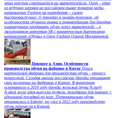
этих покупок совершается на маркетплейсах. Ozon – один
из ведущих игроков на российском рынке товаров моды,
направление Fashion на платформе – самое
быстрорастущее. О трендах в онлайн-торговле, об
особенностях обувного рынка и рекомендациях для брендов,
планирующих продавать обувь через маркетплейс – в
эксклюзивном интервью SR с коммерческим директором
направления «Обувь» в Ozon Fashion Ольгой Москвичевой.
Поворот к Азии. Особенности
производства обуви на фабрике в Китае
Поиск
партнерской фабрики для производства обуви – процесс
непростой. Сегодня многие российские бренды отшивают
свои коллекции на фабриках в Китае. В концепцию
основанного в 2019 году бренда женской обуви N.early
N.aked легла идея выпуска туфель, походящих для танцев, с
идеальной посадкой по ноге. Первоначально обувь
отшивалась в Европе, но уже в 2022 году производство
обуви перенесли в Китай.