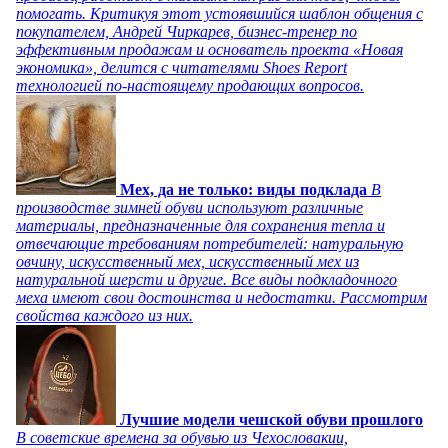
помогать. Критикуя этот устоявшийся шаблон общения с
покупателем, Андрей Чиркарев, бизнес-тренер по
эффективным продажам и основатель проекта «Новая
экономика», делится с читателями Shoes Report
технологией по-настоящему продающих вопросов.
Мех, да не только: виды подклада
В
производстве зимней обуви используют различные
материалы, предназначенные для сохранения тепла и
отвечающие требованиям потребителей: натуральную
овчину, искусственный мех, искусственный мех из
натуральной шерсти и другие. Все виды подкладочного
меха имеют свои достоинства и недостатки. Рассмотрим
свойства каждого из них.
Лучшие модели чешской обуви прошлого
В советские времена за обувью из Чехословакии,