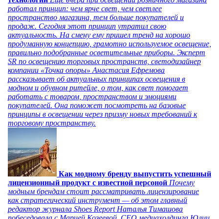
работал принцип: чем ярче свет, чем светлее
пространство магазина, тем больше покупателей и
продаж. Сегодня этот принцип утратил свою
актуальность. На смену ему пришел тренд на хорошо
продуманную концепцию, грамотно используемое освещение,
правильно подобранные осветительные приборы. Эксперт
SR по освещению торговых пространств, светодизайнер
компании «Точка опоры» Анастасия Ефремова
рассказывает об актуальных принципах освещения в
модном и обувном ритейле, о том, как свет помогает
работать с товаром, пространством и эмоциями
покупателей. Она поможет посмотреть на базовые
принципы в освещении через призму новых требований к
торговому пространству.
Как модному бренду выпустить успешный
лицензионный продукт с известной персоной
Почему
модным брендам стоит рассматривать лицензирование
как стратегический инструмент — об этом главный
редактор журнала Shoes Report Наталья Тимашова
побеседовала с Марией Козеевой, СЕО медиахолдинга Юлии