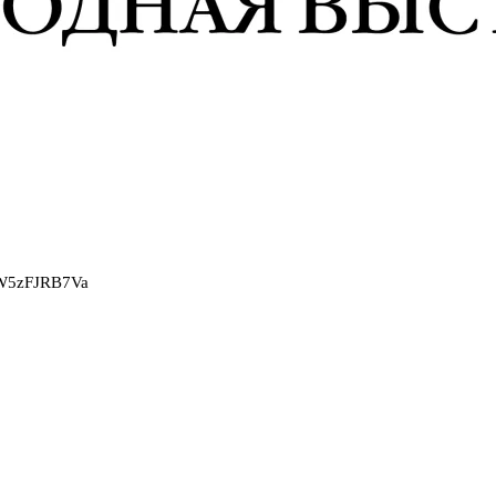
2W5zFJRB7Va