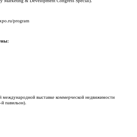
y Marketing & Development Congress Special).
expo.ru/program
ены:
ой международной выставке коммерческой недвижимости
-й павильон).