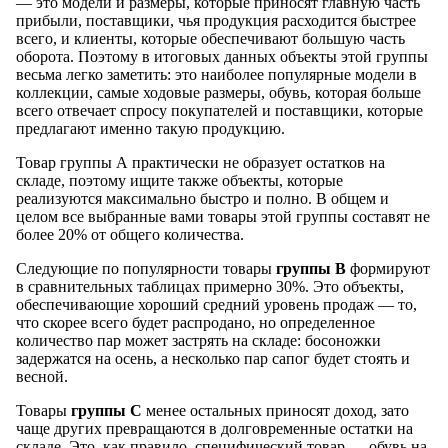
— это модели и размеры, которые приносят главную часть
прибыли, поставщики, чья продукция расходится быстрее
всего, и клиенты, которые обеспечивают большую часть
оборота. Поэтому в итоговых данных объекты этой группы
весьма легко заметить: это наиболее популярные модели в
коллекции, самые ходовые размеры, обувь, которая больше
всего отвечает спросу покупателей и поставщики, которые
предлагают именно такую продукцию.
Товар группы А практически не образует остатков на
складе, поэтому ищите также объекты, которые
реализуются максимально быстро и полно. В общем и
целом все выбранные вами товары этой группы составят не
более 20% от общего количества.
Следующие по популярности товары
группы В
формируют
в сравнительных таблицах примерно 30%. Это объекты,
обеспечивающие хороший средний уровень продаж — то,
что скорее всего будет распродано, но определенное
количество пар может застрять на складе: босоножки
задержатся на осень, а несколько пар сапог будет стоять и
весной.
Товары
группы С
менее остальных приносят доход, зато
чаще других превращаются в долговременные остатки на
складе. Это, как правило, специфический товар — обувь на