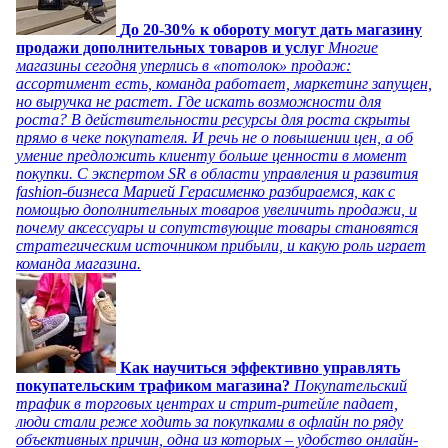
До 20-30% к обороту могут дать магазину
продажи дополнительных товаров и услуг
Многие
магазины сегодня уперлись в «потолок» продаж:
ассортимент есть, команда работает, маркетинг запущен,
но выручка не растет. Где искать возможности для
роста? В действительности ресурсы для роста скрыты
прямо в чеке покупателя. И речь не о повышении цен, а об
умение предложить клиенту больше ценности в момент
покупки. С экспертом SR в области управления и развития
fashion-бизнеса Марией Герасименко разбираемся, как с
помощью дополнительных товаров увеличить продажи, и
почему аксессуары и сопутствующие товары становятся
стратегическим источником прибыли, и какую роль играет
команда магазина.
Как научиться эффективно управлять
покупательским трафиком магазина?
Покупательский
трафик в торговых центрах и стрит-ритейле падает,
люди стали реже ходить за покупками в офлайн по ряду
объективных причин, одна из которых – удобство онлайн-