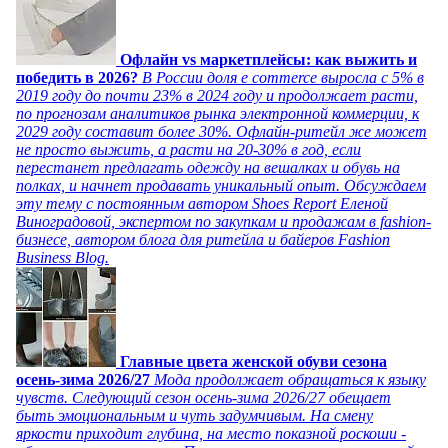
Офлайн vs маркетплейсы: как выжить и
победить в 2026?
В России доля e commerce выросла с 5% в
2019 году до почти 23% в 2024 году и продолжает расти,
по прогнозам аналитиков рынка электронной коммерции, к
2029 году составит более 30%. Офлайн-ритейл же может
не просто выжить, а расти на 20-30% в год, если
перестанет предлагать одежду на вешалках и обувь на
полках, и начнет продавать уникальный опыт. Обсуждаем
эту тему с постоянным автором Shoes Report Еленой
Виноградовой, экспертом по закупкам и продажам в fashion-
бизнесе, автором блога для ритейла и байеров Fashion
Business Blog.
Главные цвета женской обуви сезона
осень-зима 2026/27
Мода продолжает обращаться к языку
чувств. Следующий сезон осень-зима 2026/27 обещает
быть эмоциональным и чуть задумчивым. На смену
яркости приходит глубина, на место показной роскоши -