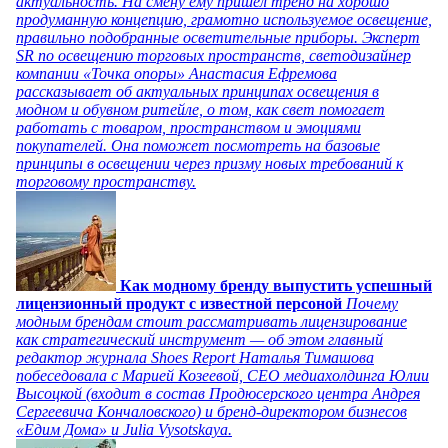
актуальность. На смену ему пришел тренд на хорошо
продуманную концепцию, грамотно используемое освещение,
правильно подобранные осветительные приборы. Эксперт
SR по освещению торговых пространств, светодизайнер
компании «Точка опоры» Анастасия Ефремова
рассказывает об актуальных принципах освещения в
модном и обувном ритейле, о том, как свет помогает
работать с товаром, пространством и эмоциями
покупателей. Она поможет посмотреть на базовые
принципы в освещении через призму новых требований к
торговому пространству.
Как модному бренду выпустить успешный
лицензионный продукт с известной персоной
Почему
модным брендам стоит рассматривать лицензирование
как стратегический инструмент — об этом главный
редактор журнала Shoes Report Наталья Тимашова
побеседовала с Марией Козеевой, СЕО медиахолдинга Юлии
Высоцкой (входит в состав Продюсерского центра Андрея
Сергеевича Кончаловского) и бренд-директором бизнесов
«Едим Дома» и Julia Vysotskaya.