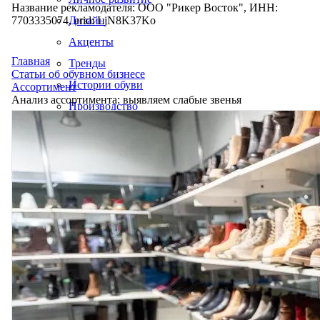
Название рекламодателя: ООО "Рикер Восток", ИНН:
7703335074, erid: LjN8K37Ko
Дизайн
Акценты
Главная
Тренды
Статьи об обувном бизнесе
Истории обуви
Ассортимент
Анализ ассортимента: выявляем слабые звенья
Производство