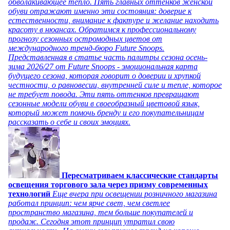
обволакивающее тепло. Пять главных оттенков женской
обуви отражают именно эти состояния: доверие к
естественности, внимание к фактуре и желание находить
красоту в нюансах. Обратимся к профессиональному
прогнозу сезонных остромодных цветов от
международного тренд-бюро Future Snoops.
Представленная в статье часть палитры сезона осень-
зима 2026/27 от Future Snoops - эмоциональная карта
будущего сезона, которая говорит о доверии и хрупкой
честности, о равновесии, внутренней силе и тепле, которое
не требует повода. Эти пять оттенков превращают
сезонные модели обуви в своеобразный цветовой язык,
который может помочь бренду и его покупательницам
рассказать о себе и своих эмоциях.
Пересматриваем классические стандарты
освещения торгового зала через призму современных
технологий
Еще вчера при освещении розничного магазина
работал принцип: чем ярче свет, чем светлее
пространство магазина, тем больше покупателей и
продаж. Сегодня этот принцип утратил свою