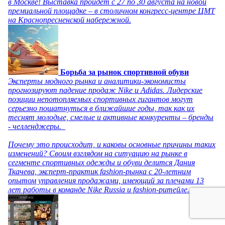
в Москве! Выставка пройдет с 27 по 30 августа на новой
премиальной площадке – в столичном конгресс-центре ЦМТ
на Краснопресненской набережной.
Борьба за рынок спортивной обуви
Эксперты модного рынка и аналитики-экономисты
прогнозируют падение продаж Nike и Adidas. Лидерские
позиции непотопляемых спортивных гигантов могут
серьезно пошатнуться в ближайшие годы, так как их
теснят молодые, смелые и активные конкуренты – бренды
- челленджеры.
Почему это происходит, и каковы основные причины таких
изменений? Своим взглядом на ситуацию на рынке в
сегменте спортивных одежды и обуви делится Дания
Ткачева, эксперт-практик fashion-рынка с 20-летним
опытом управления продажами, имеющий за плечами 13
лет работы в команде Nike Russia и fashion-ритейле.