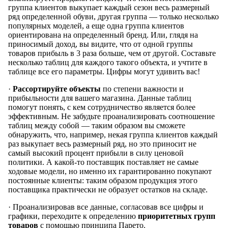
группа клиентов выкупает каждый сезон весь размерный
ряд определенной обуви, другая группа — только несколько
популярных моделей, а еще одна группа клиентов
ориентирована на определенный бренд. Или, глядя на
приносимый доход, вы видите, что от одной группы
товаров прибыль в 3 раза больше, чем от другой. Составьте
несколько таблиц для каждого такого объекта, и учтите в
таблице все его параметры. Цифры могут удивить вас!
·
Рассортируйте объекты
по степени важности и
прибыльности для вашего магазина. Данные таблиц
помогут понять, с кем сотрудничество является более
эффективным. Не забудьте проанализировать соотношение
таблиц между собой — таким образом вы сможете
обнаружить, что, например, некая группа клиентов каждый
раз выкупает весь размерный ряд, но это приносит не
самый высокий процент прибыли в силу ценовой
политики. А какой-то поставщик поставляет не самые
ходовые модели, но именно их гарантированно покупают
постоянные клиенты: таким образом продукция этого
поставщика практически не образует остатков на складе.
· Проанализировав все данные, согласовав все цифры и
графики, переходите к определению
приоритетных групп
товаров
с помощью принципа Парето.