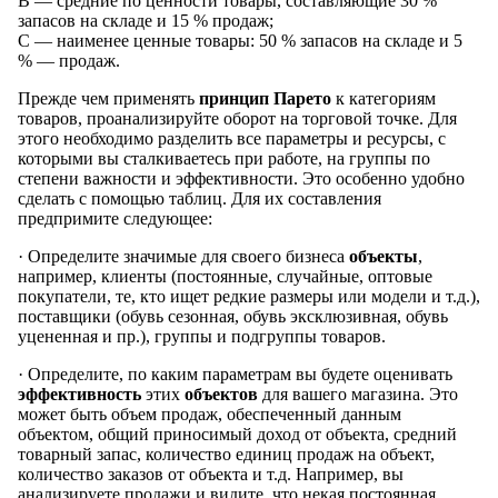
В — средние по ценности товары, составляющие 30 %
запасов на складе и 15 % продаж;
С — наименее ценные товары: 50 % запасов на складе и 5
% — продаж.
Прежде чем применять
принцип Парето
к категориям
товаров, проанализируйте оборот на торговой точке. Для
этого необходимо разделить все параметры и ресурсы, с
которыми вы сталкиваетесь при работе, на группы по
степени важности и эффективности. Это особенно удобно
сделать с помощью таблиц. Для их составления
предпримите следующее:
· Определите значимые для своего бизнеса
объекты
,
например, клиенты (постоянные, случайные, оптовые
покупатели, те, кто ищет редкие размеры или модели и т.д.),
поставщики (обувь сезонная, обувь эксклюзивная, обувь
уцененная и пр.), группы и подгруппы товаров.
· Определите, по каким параметрам вы будете оценивать
эффективность
этих
объектов
для вашего магазина. Это
может быть объем продаж, обеспеченный данным
объектом, общий приносимый доход от объекта, средний
товарный запас, количество единиц продаж на объект,
количество заказов от объекта и т.д. Например, вы
анализируете продажи и видите, что некая постоянная