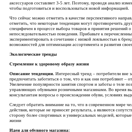
аксессуаров составляет 3-5 лет. Поэтому, проводя анализ изме
чтобы подготовиться и воспользоваться новой информацией.
Что сейчас можно отметить в качестве перспективного напра
отметить, что некоторые тенденции могут противоречить друг 
специфичен в процессе выбора товаров и принятия решений о
непоследовательностью поведения. Прибавьте к перечисленны
экспериментировать в сочетании с низкой лояльностью к брен
возможностей для оптимизации ассортимента и развития своег
Экологические тренды
Стремление к здоровому образу жизни
Описание тенденции.
Интересный тренд – потребители вне з
предпочитать заботиться о том, что и как они потребляют – о
Увеличение популярности занятия спортом и заботы о теле по
управляющих обувными розничными магазинами. Во время выб
консультантам вопросы о происхождении обуви, условиях выде
Следует обратить внимание на то, что в современном мире чел
действия, которые не приносят результата, а являются сопут
сторону более спортивных и универсальных моделей, которые 
жизни
Идеи для обувного магазина: