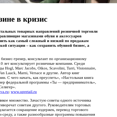
зине в кризис
остальных товарных направлений розничной торговли
правляющие магазинами обуви и аксессуаров
начить как самый сложный и низкий по продажам
акой ситуации – как сохранить обувной бизнес, а
- бизнес-тренер, консультант по организационному
10 лет консультирует розничные компании. Среди
 Hogl, Marc Jacobs, Oikos, Scavolini, Turri, Visionnaire,
Van Laack, Marni, Versace и другие. Автор книг
ин. С чего начать, как преуспеть», «Настольная книга
енер федеральной программы «Ты — предприниматель»,
Селигер».
va.ru
;
www.upretail.ru
ликое множество. Зачастую советы одного источника
иворечат советам другого. Руководителям торговых
лагается сокращение издержек, перевод торгового
йн-среду, а также разнообразные программы повышения