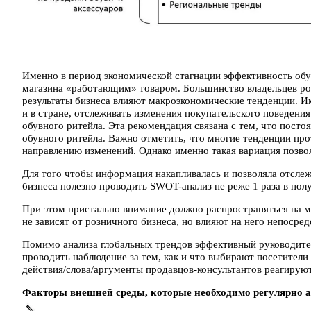
Именно в период экономической стагнации эффективность обув
магазина «работающим» товаром. Большинство владельцев роз
результаты бизнеса влияют макроэкономические тенденции. И
и в стране, отслеживать изменения покупательского поведен
обувного ритейла. Эта рекомендация связана с тем, что пост
обувного ритейла. Важно отметить, что многие тенденции про
направлению изменений. Однако именно такая вариация позв
Для того чтобы информация накапливалась и позволяла отсле
бизнеса полезно проводить SWOT-анализ не реже 1 раза в пол
При этом пристально внимание должно распространяться на ма
не зависят от розничного бизнеса, но влияют на него непосред
Помимо анализа глобальных трендов эффективный руководител
проводить наблюдение за тем, как и что выбирают посетители
действия/слова/аргументы продавцов-консультантов реагируют
Факторы внешней среды, которые необходимо регулярно а