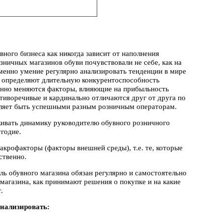
ного бизнеса как никогда зависит от наполнения
ничных магазинов обуви почувствовали не себе, как на
менно умение регулярно анализировать тенденции в мире
ия определяют длительную конкурентоспособность
оянно меняются факторы, влияющие на прибыльность
тиворечивые и кардинально отличаются друг от друга по
оляет быть успешными разным розничным операторам.
живать динамику руководителю обувного розничного
угодие.
крофакторы (факторы внешней среды), т.е. те, которые
ственно.
ь обувного магазина обязан регулярно и самостоятельно
 магазина, как принимают решения о покупке и на какие
.
нализировать: