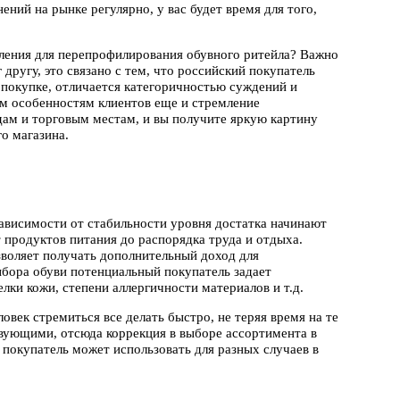
нений на рынке регулярно, у вас будет время для того,
вления для перепрофилирования обувного ритейла? Важно
другу, это связано с тем, что российский покупатель
 покупке, отличается категоричностью суждений и
м особенностям клиентов еще и стремление
дам и торговым местам, и вы получите яркую картину
о магазина.
ависимости от стабильности уровня достатка начинают
т продуктов питания до распорядка труда и отдыха.
зволяет получать дополнительный доход для
ора обуви потенциальный покупатель задает
лки кожи, степени аллергичности материалов и т.д.
овек стремиться все делать быстро, не теряя время на те
ствующими, отсюда коррекция в выборе ассортимента в
покупатель может использовать для разных случаев в