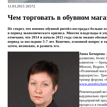
11.03.2015
26572
Чем торговать в обувном мага
Не секрет, что именно обувной ритейл пострадал больше 
в период экономического кризиса. Многие владельцы и у
отмечают, что 2014 и начало 2015 года смело можно обоз
период за последние 5-7 лет. Конечно, основной вопрос в т
затем, возможно, и развить его.
Анна Бочарова
развитию, более 
клиентов — бренды
Missoni, Bogner, 
«Розничный магаз
карьериста». Тр
тренер форума «
www.annabocharo
Рекомендаций ве
кардинально прот
предприятий пред
процесса в онла