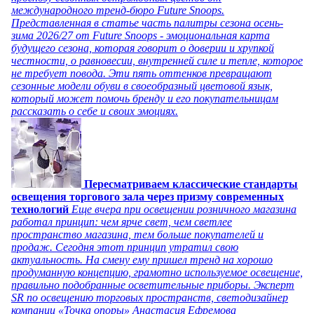
международного тренд-бюро Future Snoops.
Представленная в статье часть палитры сезона осень-
зима 2026/27 от Future Snoops - эмоциональная карта
будущего сезона, которая говорит о доверии и хрупкой
честности, о равновесии, внутренней силе и тепле, которое
не требует повода. Эти пять оттенков превращают
сезонные модели обуви в своеобразный цветовой язык,
который может помочь бренду и его покупательницам
рассказать о себе и своих эмоциях.
Пересматриваем классические стандарты
освещения торгового зала через призму современных
технологий
Еще вчера при освещении розничного магазина
работал принцип: чем ярче свет, чем светлее
пространство магазина, тем больше покупателей и
продаж. Сегодня этот принцип утратил свою
актуальность. На смену ему пришел тренд на хорошо
продуманную концепцию, грамотно используемое освещение,
правильно подобранные осветительные приборы. Эксперт
SR по освещению торговых пространств, светодизайнер
компании «Точка опоры» Анастасия Ефремова