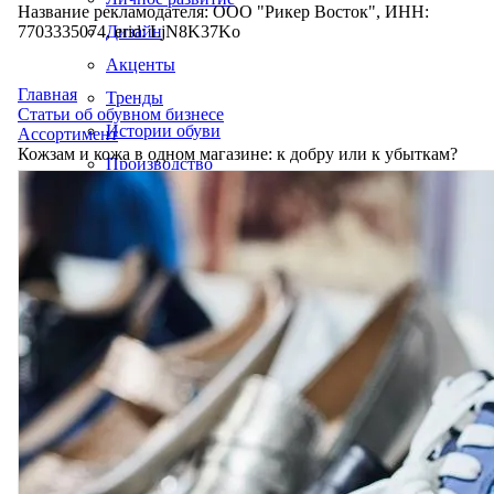
Название рекламодателя: ООО "Рикер Восток", ИНН:
7703335074, erid: LjN8K37Ko
Дизайн
Акценты
Главная
Тренды
Статьи об обувном бизнесе
Истории обуви
Ассортимент
Кожзам и кожа в одном магазине: к добру или к убыткам?
Производство