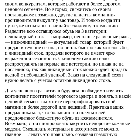
своим конкурентам, которые работают в более дорогом
ценовом сегменте. Во-вторых, свяжитесь со своим
поставщиком: возможно, другие клиенты компании-
производителя выкупят у вас товар. И только когда эти
пути уже испытаны, начинайте скидочную кампанию.
Разделите всю оставшуюся обувь на 3 категории:
неликвидный сток — например, неполные размерные ряды,
— низколиквидный — актуальный товар, который будет
продан в течение сезона, но не так быстро как хотелось бы,
и ликвидный сток, продажи которого не имеют ярко
выраженной сезонности. Скидочную акцию надо
распространять на первые две категории, но никак не на
последнюю, так как ликвидный сток можно будет продать
весной с небольшой уценкой. Заказ на следующий сезон
нужно делать с учетом остатков ликвидного стока.
Для успешного развития в будущем необходимо изучить
контингент посетителей торгового центра и понять, в какой
ценовой сегмент вы хотите перепрофилировать свой
магазин: в более дорогой или дешевый. Практика ваших
продаж показала, что большинство покупателей
предпочитают бюджетную обувь из кожзаменителя.
Возможно, стоит попробовать закупить недорогие кожаные
модели. Смешивать материалы в ассортименте можно,
главное — делать это правильно, создавая грамотную