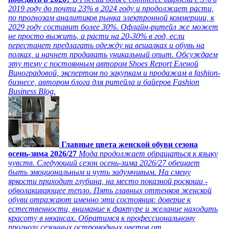
2019 году до почти 23% в 2024 году и продолжает расти,
по прогнозам аналитиков рынка электронной коммерции, к
2029 году составит более 30%. Офлайн-ритейл же может
не просто выжить, а расти на 20-30% в год, если
перестанет предлагать одежду на вешалках и обувь на
полках, и начнет продавать уникальный опыт. Обсуждаем
эту тему с постоянным автором Shoes Report Еленой
Виноградовой, экспертом по закупкам и продажам в fashion-
бизнесе, автором блога для ритейла и байеров Fashion
Business Blog.
Главные цвета женской обуви сезона
осень-зима 2026/27
Мода продолжает обращаться к языку
чувств. Следующий сезон осень-зима 2026/27 обещает
быть эмоциональным и чуть задумчивым. На смену
яркости приходит глубина, на место показной роскоши -
обволакивающее тепло. Пять главных оттенков женской
обуви отражают именно эти состояния: доверие к
естественности, внимание к фактуре и желание находить
красоту в нюансах. Обратимся к профессиональному
прогнозу сезонных остромодных цветов от