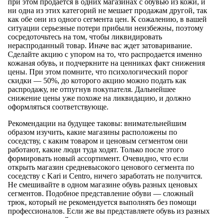
при этом продается в одних магазинах с обувью из кожи, и
ни одна из этих категорий не мешает продажам другой, так
как обе они из одного сегмента цен. К сожалению, в вашей
ситуации серьезные потери прибыли неизбежны, поэтому
сосредоточьтесь на том, чтобы ликвидировать
нераспроданный товар. Иначе вас ждет затоваривание.
Сделайте акцию с упором на то, что распродается именно
кожаная обувь, и подчеркните на ценниках факт снижения
цены. При этом помните, что психологический порог
скидки — 50%, до которого акцию можно подать как
распродажу, не отпугнув покупателя. Дальнейшее
снижение цены уже похоже на ликвидацию, и должно
оформляться соответствующе.
Рекомендации на будущее таковы: внимательнейшим
образом изучить, какие магазины расположены по
соседству, с каким товаром и ценовым сегментом они
работают, какие люди туда ходят. Только после этого
формировать новый ассортимент. Очевидно, что если
открыть магазин средневысокого ценового сегмента по
соседству с Kari и Centro, ничего заработать не получится.
Не смешивайте в одном магазине обувь разных ценовых
сегментов. Подобное представление обуви — сложный
трюк, который не рекомендуется выполнять без помощи
профессионалов. Если же вы представляете обувь из разных