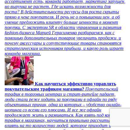
ассортимент есть, команда работает, маркетинг запущен,
но выручка не растет. Где искать возможности для
роста? В действительности ресурсы для роста скрыты
прямо в чеке покупателя. И речь не о повышении цен, а об
умение предложить клиенту больше ценности в момент
покупки. С экспертом SR в области управления и развития
fashion-бизнеса Марией Герасименко разбираемся, как с
помощью дополнительных товаров увеличить продажи, и
почему аксессуары и сопутствующие товары становятся
стратегическим источником прибыли, и какую роль играет
команда магазина.
Как научиться эффективно управлять
покупательским трафиком магазина?
Покупательский
трафик в торговых центрах и стрит-ритейле падает,
люди стали реже ходить за покупками в офлайн по ряду
объективных причин, одна из которых – удобство онлайн-
шопинга со всеми его плюсами. И все же офлайн
продолжает жить и развиваться. Как взять под контроль
трафик в магазинах, научиться правильно рассчитывать и
влиять на то количество людей, которое приходит в