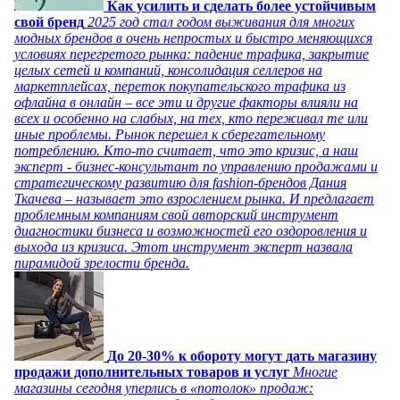
Как усилить и сделать более устойчивым
свой бренд
2025 год стал годом выживания для многих
модных брендов в очень непростых и быстро меняющихся
условиях перегретого рынка: падение трафика, закрытие
целых сетей и компаний, консолидация селлеров на
маркетплейсах, переток покупательского трафика из
офлайна в онлайн – все эти и другие факторы влияли на
всех и особенно на слабых, на тех, кто переживал те или
иные проблемы. Рынок перешел к сберегательному
потреблению. Кто-то считает, что это кризис, а наш
эксперт - бизнес-консультант по управлению продажами и
стратегическому развитию для fashion-брендов Дания
Ткачева – называет это взрослением рынка. И предлагает
проблемным компаниям свой авторский инструмент
диагностики бизнеса и возможностей его оздоровления и
выхода из кризиса. Этот инструмент эксперт назвала
пирамидой зрелости бренда.
До 20-30% к обороту могут дать магазину
продажи дополнительных товаров и услуг
Многие
магазины сегодня уперлись в «потолок» продаж: