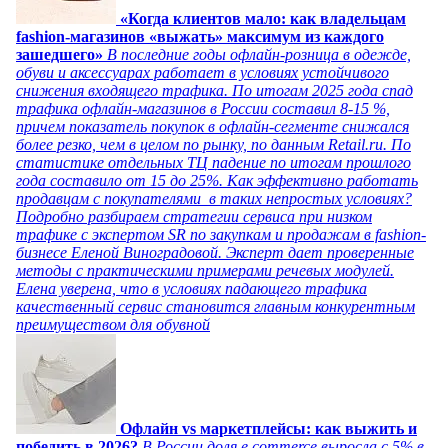
«Когда клиентов мало: как владельцам
fashion-магазинов «выжать» максимум из каждого
зашедшего»
В последние годы офлайн-розница в одежде,
обуви и аксессуарах работает в условиях устойчивого
снижения входящего трафика. По итогам 2025 года спад
трафика офлайн-магазинов в России составил 8-15 %,
причем показатель покупок в офлайн-сегменте снижался
более резко, чем в целом по рынку, по данным Retail.ru. По
статистике отдельных ТЦ падение по итогам прошлого
года составило от 15 до 25%. Как эффективно работать
продавцам с покупателями в таких непростых условиях?
Подробно разбираем стратегии сервиса при низком
трафике с экспертом SR по закупкам и продажам в fashion-
бизнесе Еленой Виноградовой. Эксперт дает проверенные
методы с практическими примерами речевых модулей.
Елена уверена, что в условиях падающего трафика
качественный сервис становится главным конкурентным
преимуществом для обувной
Офлайн vs маркетплейсы: как выжить и
победить в 2026?
В России доля e commerce выросла с 5% в