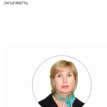
2W5zFJRB7Va