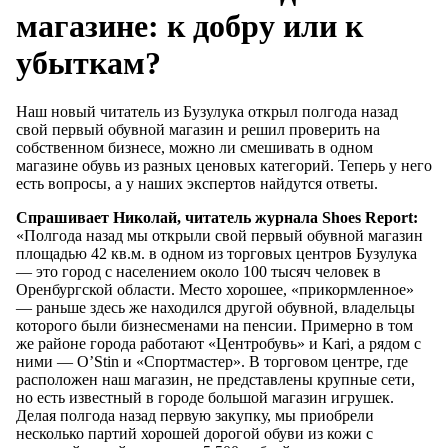
магазине: к добру или к
убыткам?
Наш новый читатель из Бузулука открыл полгода назад
свой первый обувной магазин и решил проверить на
собственном бизнесе, можно ли смешивать в одном
магазине обувь из разных ценовых категорий. Теперь у него
есть вопросы, а у наших экспертов найдутся ответы.
Спрашивает Николай, читатель журнала Shoes Report:
«Полгода назад мы открыли свой первый обувной магазин
площадью 42 кв.м. в одном из торговых центров Бузулука
— это город с населением около 100 тысяч человек в
Оренбургской области. Место хорошее, «прикормленное»
— раньше здесь же находился другой обувной, владельцы
которого были бизнесменами на пенсии. Примерно в том
же районе города работают «Центробувь» и Kari, а рядом с
ними — O’Stin и «Спортмастер». В торговом центре, где
расположен наш магазин, не представлены крупные сети,
но есть известный в городе большой магазин игрушек.
Делая полгода назад первую закупку, мы приобрели
несколько партий хорошей дорогой обуви из кожи с