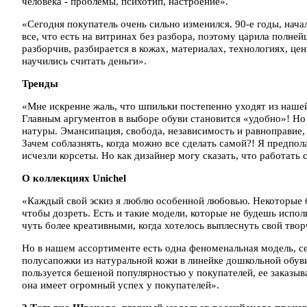
человека - проблемы, психотип, настроение».
«Сегодня покупатель очень сильно изменился. 90-е годы, нача
все, что есть на витринах без разбора, поэтому царила полне
разборчив, разбирается в кожах, материалах, технологиях, цен
научились считать деньги».
Тренды
«Мне искренне жаль, что шпильки постепенно уходят из наш
Главным аргументов в выборе обуви становится «удобно»! Но 
натуры. Эмансипация, свобода, независимость и равноправие, 
Зачем соблазнять, когда можно все сделать самой?! Я предпол
исчезли корсеты. Но как дизайнер могу сказать, что работать 
О коллекциях Unichel
«Каждый свой эскиз я люблю особенной любовью. Некоторые б
чтобы дозреть. Есть и такие модели, которые не будешь испо
чуть более креативными, когда хотелось выплеснуть свой твор
Но в нашем ассортименте есть одна феноменальная модель, се
полусапожки из натуральной кожи в линейке дошкольной обуви,
пользуется бешеной популярностью у покупателей, ее заказыв
она имеет огромный успех у покупателей».