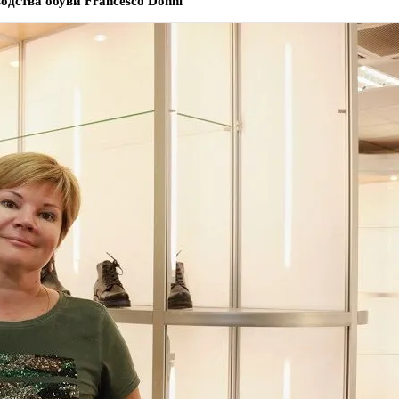
одства обуви Francesco Donni