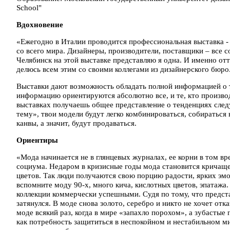
School"
Вдохновение
«Ежегодно в Италии проводится профессиональная выставка - 
со всего мира. Дизайнеры, производители, поставщики – все с
Челябинск на этой выставке представляю я одна. И именно отт
делюсь всем этим со своими коллегами из дизайнерского бюро
Выставки дают возможность обладать полной информацией о т
информацию ориентируются абсолютно все, и те, кто производи
выставках получаешь общее представление о тенденциях сле
тему», твои модели будут легко комбинироваться, собираться
канвы, а значит, будут продаваться.
Ориентиры
«Мода начинается не в глянцевых журналах, ее корни в том в
социума. Недаром в кризисные годы мода становится кричаще
цветов. Так люди получаются свою порцию радости, ярких эмо
вспомните моду 90-х, много кича, кислотных цветов, эпатажа.
коллекции коммерчески успешными. Судя по тому, что предста
затянулся. В моде снова золото, серебро и никто не хочет отк
моде всякий раз, когда в мире «запахло порохом», а зубаст
как потребность защититься в неспокойном и нестабильном ми