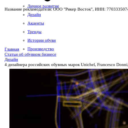
Личное развитие
Название рекламодателя: ООО "Рикер Восток", ИНН: 7703335074
Дизайн
Акценты
Тренды
Истории обуви
Производство
Главная
Статьи об обувном бизнесе
Дизайн
4 дизайнера российских обувных марок Unichel, Francesco Donni,