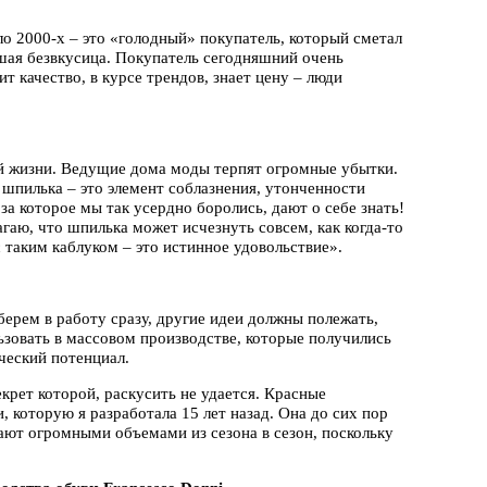
ло 2000-х – это «голодный» покупатель, который сметал
йшая безвкусица. Покупатель сегодняшний очень
ит качество, в курсе трендов, знает цену – люди
ей жизни. Ведущие дома моды терпят огромные убытки.
шпилька – это элемент соблазнения, утонченности
за которое мы так усердно боролись, дают о себе знать!
агаю, что шпилька может исчезнуть совсем, как когда-то
с таким каблуком – это истинное удовольствие».
ерем в работу сразу, другие идеи должны полежать,
льзовать в массовом производстве, которые получились
ческий потенциал.
крет которой, раскусить не удается. Красные
 которую я разработала 15 лет назад. Она до сих пор
ают огромными объемами из сезона в сезон, поскольку