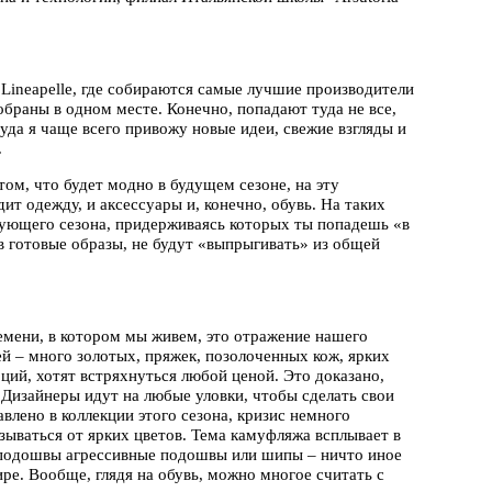
Lineapelle, где собираются самые лучшие производители
обраны в одном месте. Конечно, попадают туда не все,
уда я чаще всего привожу новые идеи, свежие взгляды и
.
ом, что будет модно в будущем сезоне, на эту
т одежду, и аксессуары и, конечно, обувь. На таких
дующего сезона, придерживаясь которых ты попадешь «в
 в готовые образы, не будут «выпрыгивать» из общей
ремени, в котором мы живем, это отражение нашего
й – много золотых, пряжек, позолоченных кож, ярких
ций, хотят встряхнуться любой ценой. Это доказано,
 Дизайнеры идут на любые уловки, чтобы сделать свои
влено в коллекции этого сезона, кризис немного
азываться от ярких цветов. Тема камуфляжа всплывает в
ые подошвы агрессивные подошвы или шипы – ничто иное
ре. Вообще, глядя на обувь, можно многое считать с