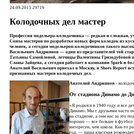
24.09.2013
29719
Колодочных дел мастер
Профессия модельера-колодочника — редкая и сложная, уч
Союза мастеров по разработке новых форм колодок из куск
человек, а сегодня модельеров-колодочников такого выс
Васильевич Андриянов — один из представителей той стар
Татьяны Самойловой, летчицы Валентины Гризодубовой и
Славы Зайцева, а сегодня работает в компании Spark и бо
Анатолий Васильевич приехал в Москву, и Shoes Report вст
признанных мастеров колодочных дел.
Анатолий Андриянов
- колодо
От стадиона Динамо до Д
«Я родился в 1940 году и все д
Динамо. Мы с друзьями часто п
на стадионе, а они нас за это п
хорошо — все больше в футбол 
интересен, чем школа. Как-то ра
год, — наша классная руководите