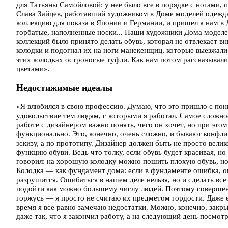
для Татьяны Самойловой: у нее было все в порядке с ногами,
Слава Зайцев, работавший художником в Доме моделей одежды
коллекцию для показа в Японии и Германии, и пришел к нам в 
горбатые, наполненные носки... Наши художники Дома моделей
коллекций было принято делать обувь, которая не отвлекает в
колодки и подогнал их на ноги манекенщиц, которые выезжали
этих колодках остроносые туфли. Как нам потом рассказывали
цветами».
Недостижимые идеалы
«Я влюбился в свою профессию. Думаю, что это пришло с пон
удовольствие тем людям, с которыми я работал. Самое сложно
работе с дизайнером важно понять, чего он хочет, но при этом
функционально. Это, конечно, очень сложно, и бывают конфли
эскизу, а по прототипу. Дизайнер должен быть не просто вел
функцию обуви. Ведь что толку, если обувь будет красивая, но
говорил: на хорошую колодку можно пошить плохую обувь, но
Колодка — как фундамент дома: если в фундаменте ошибка, он
разрушится. Ошибаться в нашем деле нельзя, но и сделать вс
подойти как можно большему числу людей. Поэтому совершенны
горжусь — я просто не считаю их предметом гордости. Даже ес
время я все равно замечаю недостатки. Можно, конечно, закрыт
даже так, что я закончил работу, а на следующий день посмотре