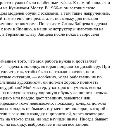
 просто нужны были особенные туфли. К нам обращался и
 на Кузнецком Мосту. В 1966-м он готовил свою
Дом моделей обуви с эскизами, а там такие накрученные,
 такого еще не предлагали, поскольку для показов
нимание от костюма. По эскизам Славы Зайцева я сделал
 с ним в Японию, а наши конструкторы изготовили на
, в Германии Славу Зайцева после показа забросали
иманием того, что моя работа нужна и доставляет
е — сделать колодку, которая понравится дизайнеру. При
 сделать так, чтобы было не только красиво, но и
ктные ситуации, — особенно, когда работаешь не по
иколепным художником, он должен хорошо понимать
 неудобная? Мой мастер, у которого я учился, всегда
 на плохую колодку хорошую обувь уже пошить нельзя.
 рано или поздно даст трещину, завалится или
е идеально тоже невозможно, поскольку колодка должна
х колодок не бывает, и у меня нет колодки, которой я
ли я закончил колодку и доволен ей, через некоторое
ь на что-то глаза, но нас научили иначе. Иногда бывает
л на колодку, выбросил ее и начал все заново.