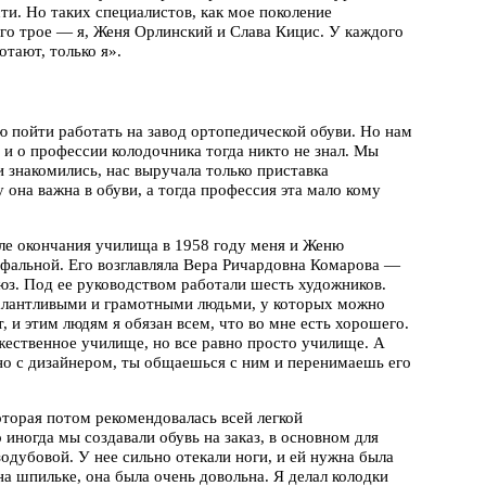
и. Но таких специалистов, как мое поколение
его трое — я, Женя Орлинский и Слава Кицис. У каждого
отают, только я».
 пойти работать на завод ортопедической обуви. Но нам
 и о профессии колодочника тогда никто не знал. Мы
и знакомились, нас выручала только приставка
у она важна в обуви, а тогда профессия эта мало кому
сле окончания училища в 1958 году меня и Женю
фальной. Его возглавляла Вера Ричардовна Комарова —
оюз. Под ее руководством работали шесть художников.
талантливыми и грамотными людьми, у которых можно
 и этим людям я обязан всем, что во мне есть хорошего.
ожественное училище, но все равно просто училище. А
но с дизайнером, ты общаешься с ним и перенимаешь его
торая потом рекомендовалась всей легкой
ногда мы создавали обувь на заказ, в основном для
дубовой. У нее сильно отекали ноги, и ей нужна была
а шпильке, она была очень довольна. Я делал колодки