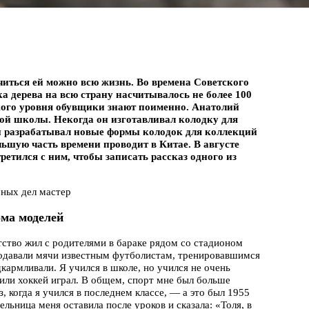
иться ей можно всю жизнь. Во времена Советского
а дерева на всю страну насчитывалось не более 100
окого уровня обувщики знают поименно. Анатолий
ой школы. Некогда он изготавливал колодку для
 разрабатывал новые формы колодок для коллекций
льшую часть времени проводит в Китае. В августе
ретился с ним, чтобы записать рассказ одного из
чных дел мастер
ома моделей
етство жил с родителями в бараке рядом со стадионом
одавали мячи известным футболистам, тренировавшимся
одкармливали. Я учился в школе, но учился не очень
или хоккей играл. В общем, спорт мне был больше
з, когда я учился в последнем классе, — а это был 1955
льница меня оставила после уроков и сказала: «Толя, в