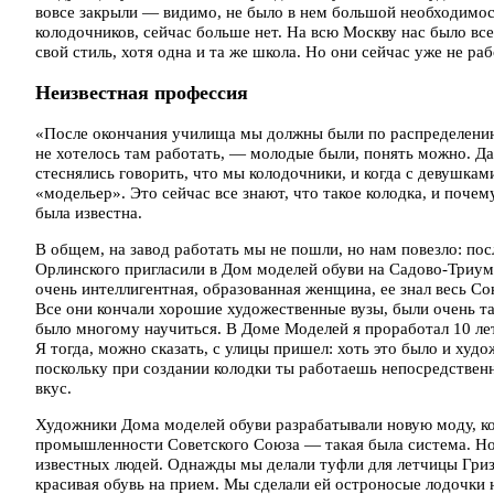
вовсе закрыли — видимо, не было в нем большой необходимост
колодочников, сейчас больше нет. На всю Москву нас было вс
свой стиль, хотя одна и та же школа. Но они сейчас уже не раб
Неизвестная профессия
«После окончания училища мы должны были по распределению
не хотелось там работать, — молодые были, понять можно. Да
стеснялись говорить, что мы колодочники, и когда с девушкам
«модельер». Это сейчас все знают, что такое колодка, и почем
была известна.
В общем, на завод работать мы не пошли, но нам повезло: по
Орлинского пригласили в Дом моделей обуви на Садово-Триум
очень интеллигентная, образованная женщина, ее знал весь С
Все они кончали хорошие художественные вузы, были очень 
было многому научиться. В Доме Моделей я проработал 10 лет,
Я тогда, можно сказать, с улицы пришел: хоть это было и худ
поскольку при создании колодки ты работаешь непосредствен
вкус.
Художники Дома моделей обуви разрабатывали новую моду, ко
промышленности Советского Союза — такая была система. Но и
известных людей. Однажды мы делали туфли для летчицы Гризо
красивая обувь на прием. Мы сделали ей остроносые лодочки н