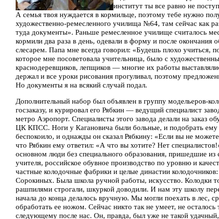
институт ты все равно не посту
А семья твоя нуждается в кормильце, поэтому тебе нужно по
художественно-ремесленного училища №64, там сейчас как ра
туда документы». Раньше ремесленное училище считалось ме
кормили два раза в день, одевали в форму и после окончания 
слесарем. Папа мне всегда говорил: «Будешь плохо учиться, 
которое мне посоветовала учительница, было с художественн
краснодеревщиков, лепщиков — многие их работы выставлялис
держал и все уроки рисования прогуливал, поэтому предложен
Но документы я на всякий случай подал.
Дополнительный набор был объявлен в группу модельеров-кол
госзаказу, и курировал его Рябкин — ведущий специалист зав
метро Аэропорт. Специалисты этого завода делали на заказ о
ЦК КПСС. Ноги у Кагановича были больные, и подобрать ему 
беспокоило, и однажды он сказал Рябкину: «Если вы не можете
что Рябкин ему ответил: «А что вы хотите? Нет специалистов
основном люди без специального образования, пришедшие из 
учителя, российское обувное производство по уровню и качест
частные колодочные фабрики и целые династии колодочников:
Сорокиных. Была школа ручной работы, искусство. Колодки то
рашпилями строгали, шкуркой доводили. И нам эту школу перед
начала до конца делалось вручную. Мы могли поехать в лес, с
обработать ее ножом. Сейчас никто так не умеет, не осталось
следующему после нас. Он, правда, был уже не такой удачный,