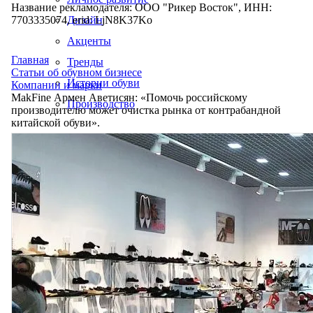
Название рекламодателя: ООО "Рикер Восток", ИНН:
7703335074, erid: LjN8K37Ko
Дизайн
Акценты
Главная
Тренды
Статьи об обувном бизнесе
Истории обуви
Компании и марки
MakFine Армен Аветисян: «Помочь российскому
Производство
производителю может очистка рынка от контрабандной
китайской обуви».