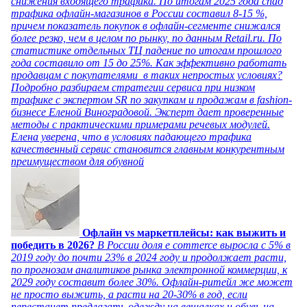
снижения входящего трафика. По итогам 2025 года спад
трафика офлайн-магазинов в России составил 8-15 %,
причем показатель покупок в офлайн-сегменте снижался
более резко, чем в целом по рынку, по данным Retail.ru. По
статистике отдельных ТЦ падение по итогам прошлого
года составило от 15 до 25%. Как эффективно работать
продавцам с покупателями в таких непростых условиях?
Подробно разбираем стратегии сервиса при низком
трафике с экспертом SR по закупкам и продажам в fashion-
бизнесе Еленой Виноградовой. Эксперт дает проверенные
методы с практическими примерами речевых модулей.
Елена уверена, что в условиях падающего трафика
качественный сервис становится главным конкурентным
преимуществом для обувной
Офлайн vs маркетплейсы: как выжить и
победить в 2026?
В России доля e commerce выросла с 5% в
2019 году до почти 23% в 2024 году и продолжает расти,
по прогнозам аналитиков рынка электронной коммерции, к
2029 году составит более 30%. Офлайн-ритейл же может
не просто выжить, а расти на 20-30% в год, если
перестанет предлагать одежду на вешалках и обувь на