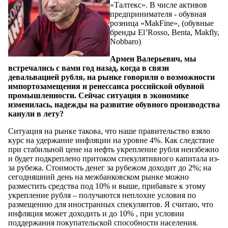
«Талтекс». В числе активов
предпринимателя - обувная
розница «MakFine», (обувные
бренды El’Rosso, Benta, Makfly,
Nobbaro)
Армен Валерьевич, мы
встречались с вами год назад, когда в связи
девальвацией рубля, на рынке говорили о возможности
импортозамещения и ренессанса российской обувной
промышленности. Сейчас ситуация в экономике
изменилась, надежды на развитие обувного производства
канули в лету?
Ситуация на рынке такова, что наше правительство взяло
курс на удержание инфляции на уровне 4%. Как следствие
при стабильной цене на нефть укрепление рубля неизбежно
и будет подкреплено притоком спекулятивного капитала из-
за рубежа. Стоимость денег за рубежом доходит до 2%; на
сегодняшний день на межбанковском рынке можно
разместить средства под 10% и выше, прибавьте к этому
укрепление рубля – получаются неплохие условия по
размещению для иностранных спекулянтов. Я считаю, что
инфляция может доходить и до 10% , при условии
поддержания покупательской способности населения.