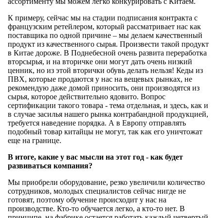
ассортименту мы можем легко конкурировать с Китаем.
К примеру, сейчас мы на стадии подписания контракта с
французским ретейлером, который рассматривает нас как
поставщика по одной причине – мы делаем качественный
продукт из качественного сырья. Произвести такой продукт
в Китае дороже. В Поднебесной очень развита переработка
вторсырья, и на вторичке они могут дать очень низкий
ценник, но из этой вторички обувь делать нельзя! Кеды из
ПВХ, которые продаются у нас на вещевых рынках, не
рекомендую даже домой приносить, они производятся из
сырья, которое действительно ядовито. Вопрос
сертификации такого товара - тема отдельная, и здесь, как и
в случае засилья нашего рынка контрабандной продукцией,
требуется наведение порядка. А в Европу отправлять
подобный товар китайцы не могут, так как его уничтожат
еще на границе.
В итоге, какие у вас мысли на этот год - как будет
развиваться компания?
Мы приобрели оборудование, резко увеличили количество
сотрудников, молодых специалистов сейчас нигде не
готовят, поэтому обучение происходит у нас на
производстве. Кто-то обучается легко, а кто-то нет. В
принципе, на фабрике остается работать каждый четвертый,