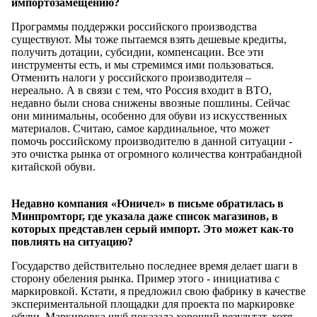
импортозамещению?
Программы поддержки российского производства
существуют. Мы тоже пытаемся взять дешевые кредиты,
получить дотации, субсидии, компенсации. Все эти
инструменты есть, и мы стремимся ими пользоваться.
Отменить налоги у российского производителя –
нереально. А в связи с тем, что Россия входит в ВТО,
недавно были снова снижены ввозные пошлины. Сейчас
они минимальны, особенно для обуви из искусственных
материалов. Считаю, самое кардинальное, что может
помочь российскому производителю в данной ситуации -
это очистка рынка от огромного количества контрабандной
китайской обуви.
Недавно компания «Юничел» в письме обратилась в
Минпромторг, где указала даже список магазинов, в
которых представлен серый импорт. Это может как-то
повлиять на ситуацию?
Государство действительно последнее время делает шаги в
сторону обеления рынка. Пример этого - инициатива с
маркировкой. Кстати, я предложил свою фабрику в качестве
экспериментальной площадки для проекта по маркировке
обуви. Маркировка шуб показала хороший результат, хотя