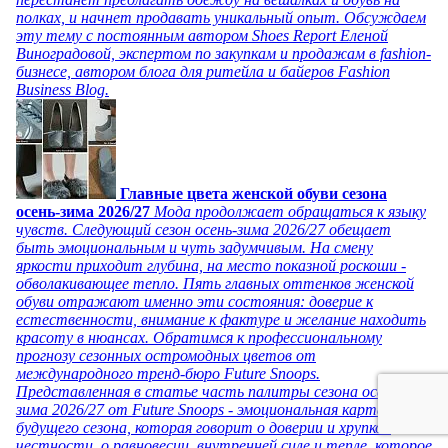
полках, и начнет продавать уникальный опыт. Обсуждаем
эту тему с постоянным автором Shoes Report Еленой
Виноградовой, экспертом по закупкам и продажам в fashion-
бизнесе, автором блога для ритейла и байеров Fashion
Business Blog.
Главные цвета женской обуви сезона
осень-зима 2026/27
Мода продолжает обращаться к языку
чувств. Следующий сезон осень-зима 2026/27 обещает
быть эмоциональным и чуть задумчивым. На смену
яркости приходит глубина, на место показной роскоши -
обволакивающее тепло. Пять главных оттенков женской
обуви отражают именно эти состояния: доверие к
естественности, внимание к фактуре и желание находить
красоту в нюансах. Обратимся к профессиональному
прогнозу сезонных остромодных цветов от
международного тренд-бюро Future Snoops.
Представленная в статье часть палитры сезона осень-
зима 2026/27 от Future Snoops - эмоциональная карта
будущего сезона, которая говорит о доверии и хрупкой
честности, о равновесии, внутренней силе и тепле, которое