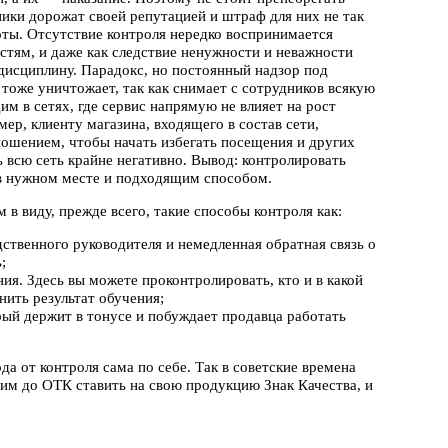
ники дорожат своей репутацией и штраф для них не так
оты. Отсутствие контроля нередко воспринимается
стям, и даже как следствие ненужности и неважности
дисциплину. Парадокс, но постоянный надзор под
 тоже уничтожает, так как снимает с сотрудников всякую
им в сетях, где сервис напрямую не влияет на рост
мер, клиенту магазина, входящего в состав сети,
ношением, чтобы начать избегать посещения и других
ь всю сеть крайне негативно. Вывод: контролировать
 в нужном месте и подходящим способом.
в виду, прежде всего, такие способы контроля как:
ственного руководителя и немедленная обратная связь о
;
ния. Здесь вы можете проконтролировать, кто и в какой
нить результат обучения;
ый держит в тонусе и побуждает продавца работать
а от контроля сама по себе. Так в советские времена
им до ОТК ставить на свою продукцию Знак Качества, и