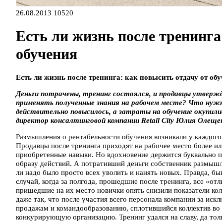
26.08.2013
10520
Есть ли жизнь после тренинга
обучения
Есть ли жизнь после тренинга: как повысить отдачу от об
Деньги потрачены, тренинг состоялся, и продавцы утвержд
применять полученные знания на рабочем месте? Что нужн
действительно повысилось, а затраты на обучение окупил
директор консалтинговой компании Retail City Юлия Олеще
Размышления о рентабельности обучения возникали у каждого,
Продавцы после тренинга приходят на рабочее место более и
приобретенные навыки. Но вдохновение держится буквально п
образу действий. А потративший деньги собственник размышля
ли надо было просто всех уволить и нанять новых. Правда, б
случай, когда за полгода, прошедшие после тренинга, все «о
пришедшие на их место новички опять снизили показатели кол
даже так, что после участия всего персонала компании за иск
продажам и командообразованию, сплотившийся коллектив во г
конкурирующую организацию. Тренинг удался на славу, да толь