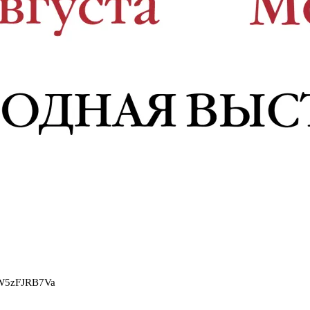
2W5zFJRB7Va