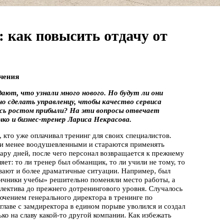
: как повысить отдачу от
учения
ают, что узнали много нового. Но будут ли они
о сделать управленцу, чтобы качество сервиса
ись ростом прибыли? На эти вопросы отвечает
нко и бизнес-тренер Лариса Некрасова.
 кто уже оплачивал тренинг для своих специалистов.
ли менее воодушевленными и стараются применять
ару дней, после чего персонал возвращается к прежнему
ет: то ли тренер был обманщик, то ли учили не тому, то
ывают и более драматичные ситуации. Например, был
тличники учебы» решительно поменяли место работы, а
лектива до прежнего дотренингового уровня. Случалось
лючением генерального директора в тренинге по
лаве с замдиректора в едином порыве уволился и создал
ко на славу какой-то другой компании. Как избежать