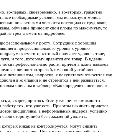
о, во-первых, своевременно, а во-вторых, грамотно
ить все необходимые условия, мы используем модель
чевыми показателями являются потенциал сотрудников,
жены, обучение приносит свои плоды по максимуму, то
ый из трех элементов подробнее.
 профессиональному росту
.
Сотрудник с хорошим
одняшнего профессионального уровня к уровню
одразумеваем того, который получает удовольствие,
уги, и того, которому нравится его товар. В идеале
очется профессионально расти, причем в плане навыков,
о человек личностно зрелый, имеющий устойчивое
им потенциалом, напротив, к покупателям относится как
доволен в компании и не стремится в ней развиваться.
нциалом описаны в таблице «Как определить потенциал
з, а, скорее, прогноз. Если у вас нет возможности
а работу тех, кто уже есть. При этом начинать придется
рудовой дисциплины, а неформальных лидеров, успешно
 свою сторону, либо без сожалений уволить.
 которых никак не контролируется, могут снизить
и, а их — наказание. Поэтому не стоит пренебрегать