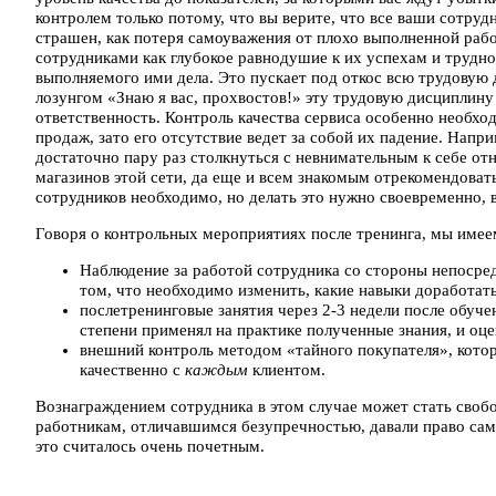
контролем только потому, что вы верите, что все ваши сотруд
страшен, как потеря самоуважения от плохо выполненной раб
сотрудниками как глубокое равнодушие к их успехам и трудно
выполняемого ими дела. Это пускает под откос всю трудовую 
лозунгом «Знаю я вас, прохвостов!» эту трудовую дисциплину
ответственность. Контроль качества сервиса особенно необход
продаж, зато его отсутствие ведет за собой их падение. Напри
достаточно пару раз столкнуться с невнимательным к себе от
магазинов этой сети, да еще и всем знакомым отрекомендоват
сотрудников необходимо, но делать это нужно своевременно,
Говоря о контрольных мероприятиях после тренинга, мы имеем 
Наблюдение за работой сотрудника со стороны непосред
том, что необходимо изменить, какие навыки доработать
послетренинговые занятия через 2-3 недели после обуче
степени применял на практике полученные знания, и оце
внешний контроль методом «тайного покупателя», котор
качественно с
каждым
клиентом.
Вознаграждением сотрудника в этом случае может стать свобод
работникам, отличавшимся безупречностью, давали право сам
это считалось очень почетным.