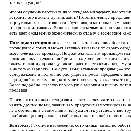
таких ситуаций?
Чтобы обучение персонала дало ожидаемый эффект, необходим
встроить его в жизнь организации. Чтобы нагляднее представ
«Треугольник эффективности обучения», в котором тремя клю
контроль и мотивация. Если все три ключевых механизма отла
есть дает ожидаемую экономическую отдачу. Рассмотрим кажд
Потенциал сотрудников
— это показатель их способности к
потенциалом хочет и может активно двигаться от своего сег
замечательного
продавца. Под замечательным продавцом мы п
помогая покупателям приобретать подходящие им товары и усл
замечательному продавцу также нравится его компания, ему х
а не только зарплаты. По сути, замечательный продавец — эт
самоуважение и постоянно растущие запросы. Продавец с низк
к досадной помехе, инициативу не проявляет, всегда чем-то не
Более подробно качества продавцов с высоким и низким поте
продавца».
Персонал с низким потенциалом — это не окончательный диагно
нанять других людей, значит, вам предстоит замотивировать н
не с обучения, а с внимания к их нуждам и к установлению т
подбивающих персонал на саботаж, придется либо привлечь на
Контроль.
Грустное наблюдение: сотрудники, качество работы
уровень качества до показателей, за которыми вас ждут убытк