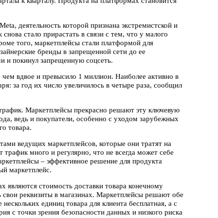
артала к кварталу. Продукта на платформах становится
eta, деятельность которой признана экстремистской и
снова стало прирастать в связи с тем, что у малого
роме того, маркетплейсы стали платформой для
зайнерские бренды в запрещенной сети до ее
ми и покинул запрещенную соцсеть.
е чем вдвое и превысило 1 миллион. Наиболее активно в
ря: за год их число увеличилось в четыре раза, сообщил
 трафик. Маркетплейсы прекрасно решают эту ключевую
ода, ведь и покупатели, особенно с уходом зарубежных
го товара.
етами ведущих маркетплейсов, которые они тратят на
трафик много и регулярно, что не всегда может себе
аркетплейсы – эффективное решение для продукта
ый маркетплейс.
х являются стоимость доставки товара конечному
ь свои реквизиты в магазинах. Маркетплейсы решают обе
 нескольких единиц товара для клиента бесплатная, а с
ия с точки зрения безопасности данных и низкого риска