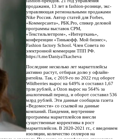
fashion-брендов. 21 год управления
продажами, 13 лет в fashion-рознице, экс-
управляющая региональными продажами
Nike Россия. Автор статей для Forbes,
«Коммерсанта», РБК.Pro, спикер деловой
программы выставок CPM,
«Текстильлегпром», «Интерткань»,
конференции «Тинькофф. Мой бизнес»,
Fashion factory School. Член Совета по
электронной коммерции ТПП РФ.
https://t.me/DaniyaTkacheva
Последние несколько лет маркетплейсы
активно растут, отбирая долю у офлайн-
ритейла. Так, с 2019-го по 2022 год оборот
Wildberries вырос на 649% и составил 1,67
трлн рублей, а Ozon вырос на 564% за
аналогичный период, и оборот составил 536
млрд рублей. Эти данные сообщила газета
«Ведомости» со ссылкой на данные
компаний. Пандемия, внутренние
программы маркетплейсов внесли
существенные коррективы в рост
маркетплейсов. В 2020-2021 гг., с введением
изоляции, количество селлеров на