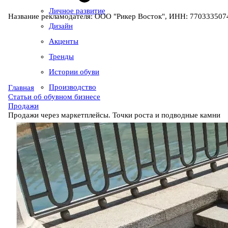
Личное развитие
Название рекламодателя: ООО "Рикер Восток", ИНН: 7703335074
Дизайн
Акценты
Тренды
Истории обуви
Производство
Главная
Статьи об обувном бизнесе
Продажи
Продажи через маркетплейсы. Точки роста и подводные камни