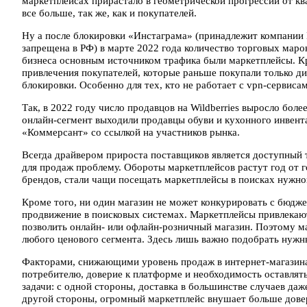
маркетплейсах прирастало в геометрической прогрессии от кв
все больше, так же, как и покупателей.
Ну а после блокировки «Инстаграма» (принадлежит компании M
запрещена в РФ) в марте 2022 года количество торговых марок 
бизнеса основным источником трафика были маркетплейсы. К
привлечения покупателей, которые раньше покупали только ди
блокировки. Особенно для тех, кто не работает с vpn-сервиса
Так, в 2022 году число продавцов на Wildberries выросло боле
онлайн-сегмент выходили продавцы обуви и кухонного инвента
«Коммерсант» со ссылкой на участников рынка.
Всегда драйвером прироста поставщиков является доступный
для продаж проблему. Обороты маркетплейсов растут год от г
брендов, стали чащи посещать маркетплейсы в поисках нужно
Кроме того, ни один магазин не может конкурировать с бюдж
продвижение в поисковых системах. Маркетплейсы привлекают 
позволить онлайн- или офлайн-розничный магазин. Поэтому м
любого ценового сегмента. Здесь лишь важно подобрать нужн
Факторами, снижающими уровень продаж в интернет-магазина
потребителю, доверие к платформе и необходимость оставлят
задачи: с одной стороны, доставка в большинстве случаев даже
другой стороны, огромный маркетплейс внушает больше довер