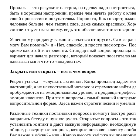
Продажа – это результат настроя, на сделку надо настроиться
быть в хорошем настроении, прежде чем начать работу с клие
своей профессии и покупателям. Порою то, Как говорят, важне
человеке больше, чем тысяча слов, даже самых красивых. Хор
соответствует сказанному, ведь это обеспечивает достовернос
Успешному продавцу важно отличаться от других. Самые расп
могу Вам помочь?» и «Нет, спасибо, я просто посмотрю». Посл
кроме как отойти от клиента. Стандартный вопрос продавца в
вариант для начала разговора, который покажет посетителю ма
навязываться и что-то «впаривать».
Закрыть или открыть – вот в чем вопрос
Рецепт успеха – «слушать активно». Когда продавец задает в
настоящий, а не искусственный интерес и стремление найти д
пробуждаются на эмоциональном уровне, а продавцы-професс
эмоции клиентов. При этом вопросы - самый важный инструме
вопросительной форме. Здесь важен стратегический и умелый 
Различные техники постановки вопросов помогут быстро рас
направить беседу в нужное русло. Открытые вопросы - это так
установить контакт и дают важную информацию, необходимую 
общие, развернутые вопросы, которые позволят клиенту сообщ
Вас важно в обуви?» или «Какую высоту каблука вы предпочи