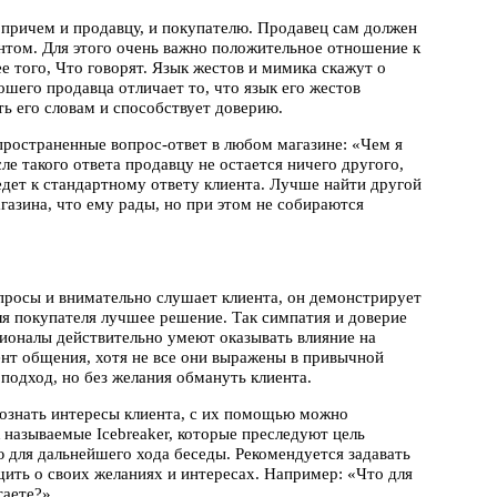
, причем и продавцу, и покупателю. Продавец сам должен
нтом. Для этого очень важно положительное отношение к
е того, Что говорят. Язык жестов и мимика скажут о
ошего продавца отличает то, что язык его жестов
ть его словам и способствует доверию.
ространенные вопрос-ответ в любом магазине: «Чем я
е такого ответа продавцу не остается ничего другого,
едет к стандартному ответу клиента. Лучше найти другой
газина, что ему рады, но при этом не собираются
опросы и внимательно слушает клиента, он демонстрирует
ля покупателя лучшее решение. Так симпатия и доверие
ионалы действительно умеют оказывать влияние на
нт общения, хотя не все они выражены в привычной
подход, но без желания обмануть клиента.
познать интересы клиента, с их помощью можно
 называемые Icebreaker, которые преследуют цель
для дальнейшего хода беседы. Рекомендуется задавать
ить о своих желаниях и интересах. Например: «Что для
таете?»