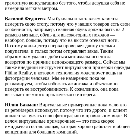
грамотную консультацию без того, чтобы девушка себя не
измерила мягким метром.
Василий Федосеев
: Мы буквально заставляем клиента
измерить свою стопу, потому что у наших товаров есть свои
особенности, например, скальная обувь должна быть на 2
размера меньше, обувь для высокогорных походов —
наоборот, больше, потому что на высоте отекают ноги.
Поэтому колл-центр сперва проверяет длину стельки
покупателя, и только потом отправляет заказ. Таким
образом нам удалось добиться минимального числа
возвратов по причине неподходящего размера. Сейчас мы
также внедрили инструмент виртуальной примерки одежды
Fitting Reality, в котором технология моделирует вещь на
фотографии человека. Мы ее намеренно пока не
рекламируем, чтобы избежать ажиотажа и объективно
измерить ее востребованность. К сожалению, она пока
вызывает не много практического интереса.
Юлия Бакман:
Виртуальные примерочные пока мало кто
из ретейлеров использует, потому что это дорого, и клиент
должен загружать свою фотографию в правильном виде. В
целом виртуальные примерочные — это пока скорее
имиджевая составляющая, которая хорошо работает в общей
концепции для больших компаний.