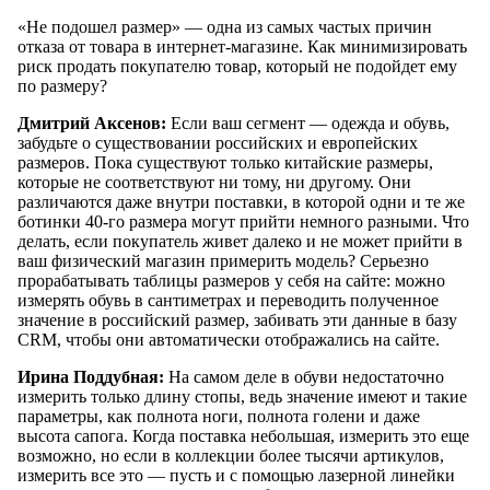
«Не подошел размер» — одна из самых частых причин
отказа от товара в интернет-магазине. Как минимизировать
риск продать покупателю товар, который не подойдет ему
по размеру?
Дмитрий Аксенов:
Если ваш сегмент — одежда и обувь,
забудьте о существовании российских и европейских
размеров. Пока существуют только китайские размеры,
которые не соответствуют ни тому, ни другому. Они
различаются даже внутри поставки, в которой одни и те же
ботинки 40-го размера могут прийти немного разными. Что
делать, если покупатель живет далеко и не может прийти в
ваш физический магазин примерить модель? Серьезно
прорабатывать таблицы размеров у себя на сайте: можно
измерять обувь в сантиметрах и переводить полученное
значение в российский размер, забивать эти данные в базу
СRM, чтобы они автоматически отображались на сайте.
Ирина Поддубная:
На самом деле в обуви недостаточно
измерить только длину стопы, ведь значение имеют и такие
параметры, как полнота ноги, полнота голени и даже
высота сапога. Когда поставка небольшая, измерить это еще
возможно, но если в коллекции более тысячи артикулов,
измерить все это — пусть и с помощью лазерной линейки