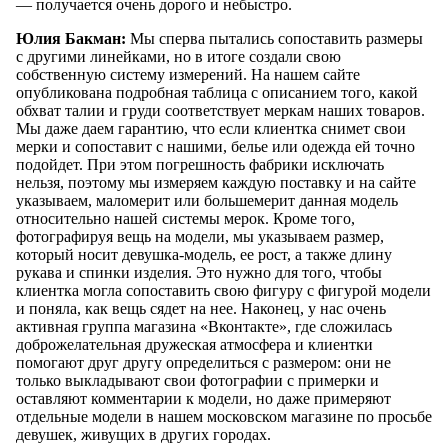
— получается очень дорого и небыстро.
Юлия Бакман:
Мы сперва пытались сопоставить размеры
с другими линейками, но в итоге создали свою
собственную систему измерений. На нашем сайте
опубликована подробная таблица с описанием того, какой
обхват талии и груди соответствует меркам наших товаров.
Мы даже даем гарантию, что если клиентка снимет свои
мерки и сопоставит с нашими, белье или одежда ей точно
подойдет. При этом погрешность фабрики исключать
нельзя, поэтому мы измеряем каждую поставку и на сайте
указываем, маломерит или большемерит данная модель
относительно нашей системы мерок. Кроме того,
фотографируя вещь на модели, мы указываем размер,
который носит девушка-модель, ее рост, а также длину
рукава и спинки изделия. Это нужно для того, чтобы
клиентка могла сопоставить свою фигуру с фигурой модели
и поняла, как вещь сядет на нее. Наконец, у нас очень
активная группа магазина «Вконтакте», где сложилась
доброжелательная дружеская атмосфера и клиентки
помогают друг другу определиться с размером: они не
только выкладывают свои фотографии с примерки и
оставляют комментарии к модели, но даже примеряют
отдельные модели в нашем московском магазине по просьбе
девушек, живущих в других городах.