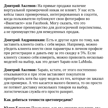
Дмитрий Аксенов:
На прямые продажи наличие
виртуальной примерочной никак не влияет. У нас есть
кейсы таких примерочных, интегрированных в соцсети,
когда пользователи публикуют свои фотографии во
«Вконтакте» или Facebook. Могу сказать, что это
имиджевое преимущество для долгосрочной перспективы,
а не преимущество для немедленных продаж.
Дмитрий Андрияшкин:
Есть и другие идеи по тому, как
заставить клиента снять с себя мерки. Например, можно
убедить клиента внести свои параметры в личном профиле
при регистрации и давать ему за это скидку в 5%. Если
клиенту сложно себя измерить, можно привозить несколько
моделей на выбор, как это делает Sapato или LaModa.
Дмитрий Аксенов:
Sapato, кстати, от этого постепенно
отказываются и при этом заставляют покупателя
приобретать хотя бы одну модель из тех, которые он заказал
для примерки. А что касается малого бизнеса, то он просто
не потянет доставку нескольких товаров на выбор,
логистическая служба его просто разорит.
Как добиться точности цветопередачи?
Юлия Бакман:
После того, как мы отсняли все вещи, мы