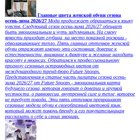
Главные цвета женской обуви сезона
осень-зима 2026/27
Мода продолжает обращаться к языку
чувств. Следующий сезон осень-зима 2026/27 обещает
быть эмоциональным и чуть задумчивым. На смену
яркости приходит глубина, на место показной роскоши -
обволакивающее тепло. Пять главных оттенков женской
обуви отражают именно эти состояния: доверие к
естественности, внимание к фактуре и желание находить
красоту в нюансах. Обратимся к профессиональному
прогнозу сезонных остромодных цветов от
международного тренд-бюро Future Snoops.
Представленная в статье часть палитры сезона осень-
зима 2026/27 от Future Snoops - эмоциональная карта
будущего сезона, которая говорит о доверии и хрупкой
честности, о равновесии, внутренней силе и тепле, которое
не требует повода. Эти пять оттенков превращают
сезонные модели обуви в своеобразный цветовой язык,
который может помочь бренду и его покупательницам
рассказать о себе и своих эмоциях.