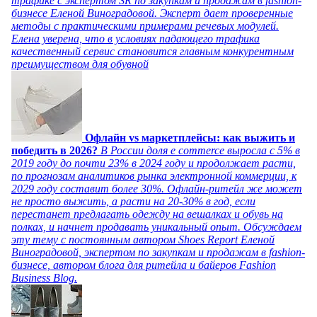
трафике с экспертом SR по закупкам и продажам в fashion-
бизнесе Еленой Виноградовой. Эксперт дает проверенные
методы с практическими примерами речевых модулей.
Елена уверена, что в условиях падающего трафика
качественный сервис становится главным конкурентным
преимуществом для обувной
Офлайн vs маркетплейсы: как выжить и
победить в 2026?
В России доля e commerce выросла с 5% в
2019 году до почти 23% в 2024 году и продолжает расти,
по прогнозам аналитиков рынка электронной коммерции, к
2029 году составит более 30%. Офлайн-ритейл же может
не просто выжить, а расти на 20-30% в год, если
перестанет предлагать одежду на вешалках и обувь на
полках, и начнет продавать уникальный опыт. Обсуждаем
эту тему с постоянным автором Shoes Report Еленой
Виноградовой, экспертом по закупкам и продажам в fashion-
бизнесе, автором блога для ритейла и байеров Fashion
Business Blog.