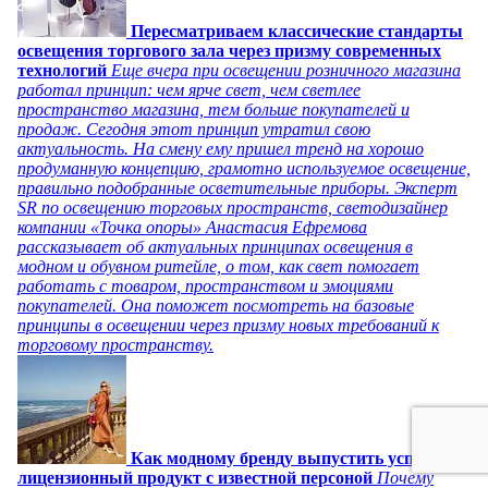
Пересматриваем классические стандарты
освещения торгового зала через призму современных
технологий
Еще вчера при освещении розничного магазина
работал принцип: чем ярче свет, чем светлее
пространство магазина, тем больше покупателей и
продаж. Сегодня этот принцип утратил свою
актуальность. На смену ему пришел тренд на хорошо
продуманную концепцию, грамотно используемое освещение,
правильно подобранные осветительные приборы. Эксперт
SR по освещению торговых пространств, светодизайнер
компании «Точка опоры» Анастасия Ефремова
рассказывает об актуальных принципах освещения в
модном и обувном ритейле, о том, как свет помогает
работать с товаром, пространством и эмоциями
покупателей. Она поможет посмотреть на базовые
принципы в освещении через призму новых требований к
торговому пространству.
Как модному бренду выпустить успешный
лицензионный продукт с известной персоной
Почему