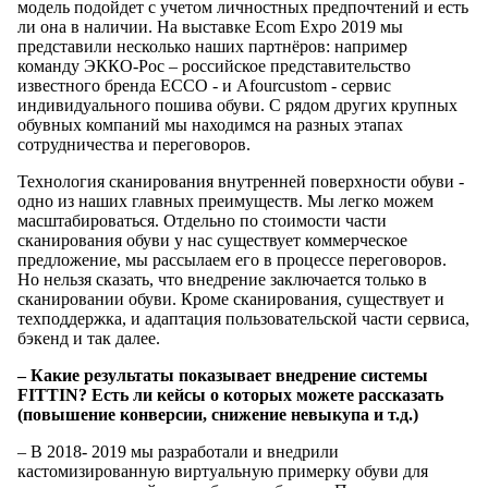
модель подойдет с учетом личностных предпочтений и есть
ли она в наличии. На выставке Ecom Expo 2019 мы
представили несколько наших партнёров: например
команду ЭККО-Рос – российское представительство
известного бренда ECCO - и Afourcustom - сервис
индивидуального пошива обуви. C рядом других крупных
обувных компаний мы находимся на разных этапах
сотрудничества и переговоров.
Технология сканирования внутренней поверхности обуви -
одно из наших главных преимуществ. Мы легко можем
масштабироваться. Отдельно по стоимости части
сканирования обуви у нас существует коммерческое
предложение, мы рассылаем его в процессе переговоров.
Но нельзя сказать, что внедрение заключается только в
сканировании обуви. Кроме сканирования, существует и
техподдержка, и адаптация пользовательской части сервиса,
бэкенд и так далее.
– Какие результаты показывает внедрение системы
FITTIN? Есть ли кейсы о которых можете рассказать
(повышение конверсии, снижение невыкупа и т.д.)
– В 2018- 2019 мы разработали и внедрили
кастомизированную виртуальную примерку обуви для