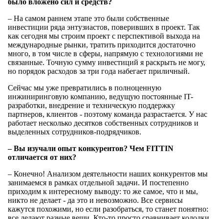
было вложено сил и средств?
– На самом раннем этапе это были собственные
инвестиции ряда энтузиастов, поверивших в проект. Так
как сегодня мы строим проект с перспективой выхода на
международные рынки, тратить приходится достаточно
много, в том числе в сферы, напрямую с технологиями не
связанные. Точную сумму инвестиций я раскрыть не могу,
но порядок расходов за три года набегает приличный.
Сейчас мы уже превратились в полноценную
инжиниринговую компанию, ведущую постоянные IT-
разработки, внедрение и техническую поддержку
партнеров, клиентов - поэтому команда разрастается. У нас
работает несколько десятков собственных сотрудников и
выделенных сотрудников-подрядчиков.
– Вы изучали опыт конкурентов? Чем FITTIN
отличается от них?
– Конечно! Анализом деятельности наших конкурентов мы
занимаемся в рамках отдельной задачи. И постепенно
приходим к интересному выводу: то же самое, что и мы,
никто не делает - да это и невозможно. Все сервисы
кажутся похожими, но если разобраться, то станет понятно:
все делают разные вещи. Кто-то просто сравнивает колодки,