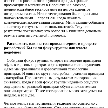
известного российского обувного бренда. Провели
промоакции в магазинах в Воронеже и в Москве,
полномасштабное тестирование на потоке клиентов
интернет-магазина. Итоги тестирования были признаны
положительными. 1 апреля 2019 года началась
коммерческая эксплуатация сервиса. Мы и дальше собираем
аналитику и изучаем опыт пользователей. Текущие
результаты показывают, что более 90% клиентов довольны
результатами виртуальной примерки.
– Расскажите, как вы тестировали сервис в процессе
разработки? Были ли фокус-группы или что-то
подобное?
– Собирали фокус-группы, которые методично примеряли
обувь в торговых центрах и фиксировали свои ощущения.
Далее мы сравнивали и дорабатывали технологию
примерки. И опять по кругу: настройка - реальная примерка
- настройка. Положительным результатом тестирования
считалось, когда у всей фокус группы идеально сойдутся
ощущения от реальной примерки обуви с показателями
онлайн-примерки. Такое тестирование могло затянуться на
неделю, а то и две.
Четыре месяца мы тестировали технологию совместно с
известным обувным брендом. Сначала приложение освоили