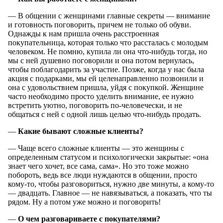
— В общении с женщинами главные секреты — внимание
и готовность поговорить, причем не только об обуви.
Однажды к нам пришла очень расстроенная
покупательница, которая только что рассталась с молодым
человеком. Не помню, купила ли она что-нибудь тогда, но
мы с ней душевно поговорили и она потом вернулась,
чтобы поблагодарить за участие. Позже, когда у нас была
акция с подарками, мы ей целенаправленно позвонили и
она с удовольствием пришла, уйдя с покупкой. Женщине
часто необходимо просто уделить внимание, ее нужно
встретить уютно, поговорить по-человечески, и не
общаться с ней с одной лишь целью что-нибудь продать.
—
Какие бывают сложные клиенты?
— Чаще всего сложные клиенты — это женщины с
определенным статусом и психологически закрытые: «она
знает чего хочет, все сама, сама». Но это тоже можно
побороть, ведь все люди нуждаются в общении, просто
кому-то, чтобы разговориться, нужно две минуты, а кому-то
— двадцать. Главное — не навязываться, а показать, что ты
рядом. Ну а потом уже можно и поговорить!
—
О чем разговариваете с покупателями?