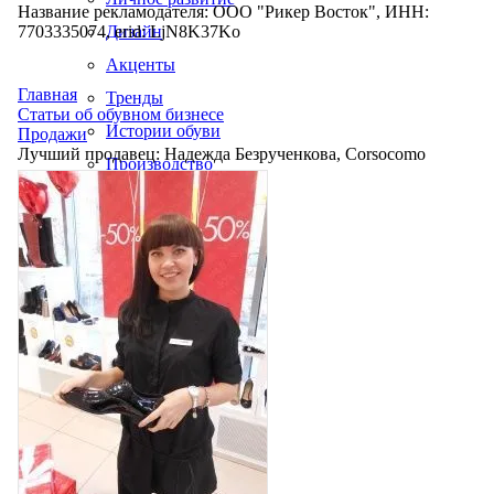
Название рекламодателя: ООО "Рикер Восток", ИНН:
7703335074, erid: LjN8K37Ko
Дизайн
Акценты
Главная
Тренды
Статьи об обувном бизнесе
Истории обуви
Продажи
Лучший продавец: Надежда Безрученкова, Corsocomo
Производство