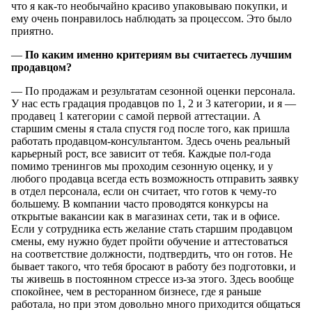
что я как-то необычайно красиво упаковываю покупки, и
ему очень понравилось наблюдать за процессом. Это было
приятно.
—
По каким именно критериям вы считаетесь лучшим
продавцом?
— По продажам и результатам сезонной оценки персонала.
У нас есть градация продавцов по 1, 2 и 3 категории, и я —
продавец 1 категории с самой первой аттестации. А
старшим смены я стала спустя год после того, как пришла
работать продавцом-консультантом. Здесь очень реальный
карьерный рост, все зависит от тебя. Каждые пол-года
помимо тренингов мы проходим сезонную оценку, и у
любого продавца всегда есть возможность отправить заявку
в отдел персонала, если он считает, что готов к чему-то
большему. В компании часто проводятся конкурсы на
открытые вакансии как в магазинах сети, так и в офисе.
Если у сотрудника есть желание стать старшим продавцом
смены, ему нужно будет пройти обучение и аттестоваться
на соответствие должности, подтвердить, что он готов. Не
бывает такого, что тебя бросают в работу без подготовки, и
ты живешь в постоянном стрессе из-за этого. Здесь вообще
спокойнее, чем в ресторанном бизнесе, где я раньше
работала, но при этом довольно много приходится общаться