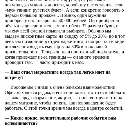
покупки, до машины донести, коробки у нас оставить, если
«муж увидит, ругаться будет». А если конкретно говорить о
первой большой продаже... Помню, один мужчина
приобрел у нас товаров на 40 000 рублей. Он приобретал
обувь для дочери и жены, у них обеих 37 размер обуви, и
мы ему всей сменой помогали выбирать. Обычно мы
выдаем дисконтные карты на скидку от 5% до 20%, но в тот
день мы позвонили в отдел маркетинга и попросили в виде
исключения выдать ему карту на 30% в знак нашей
признательности. Теперь он наш постоянный покупатель, и
когда приезжает из-за границы — он много времени
проводит там, — часто приходит к нам.
—
Ваш отдел маркетинга всегда так легко идет на
встречу?
— Вообще мы с ними в очень близком взаимодействии.
Офис находится рядом, и если они хотят что-то испробовать
— выкладку, оформление, акцию, — они тестируют это на
нашем магазине, чтобы понять, как нововведение будет
работать. С этой точки зрения мы всегда в центре событий.
—
Какие яркие, волнительные рабочие события вам
вспоминаются?