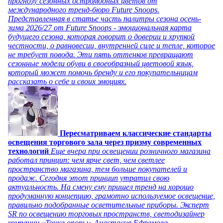
прогнозу сезонных остромодных цветов от
международного тренд-бюро Future Snoops.
Представленная в статье часть палитры сезона осень-
зима 2026/27 от Future Snoops - эмоциональная карта
будущего сезона, которая говорит о доверии и хрупкой
честности, о равновесии, внутренней силе и тепле, которое
не требует повода. Эти пять оттенков превращают
сезонные модели обуви в своеобразный цветовой язык,
который может помочь бренду и его покупательницам
рассказать о себе и своих эмоциях.
Пересматриваем классические стандарты
освещения торгового зала через призму современных
технологий
Еще вчера при освещении розничного магазина
работал принцип: чем ярче свет, чем светлее
пространство магазина, тем больше покупателей и
продаж. Сегодня этот принцип утратил свою
актуальность. На смену ему пришел тренд на хорошо
продуманную концепцию, грамотно используемое освещение,
правильно подобранные осветительные приборы. Эксперт
SR по освещению торговых пространств, светодизайнер
компании «Точка опоры» Анастасия Ефремова