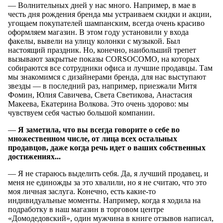
— Волнительных дней у нас много. Например, в мае в
честь дня рождения бренда мы устраиваем скидки и акции,
угощаем покупателей шампанским, всегда очень красиво
оформляем магазин. В этом году установили у входа
факелы, вывели на улицу колонки с музыкой. Был
настоящий праздник. Но, конечно, наибольший трепет
вызывают закрытые показы CORSOCOMO, на которых
собираются все сотрудники офиса и лучшие продавцы. Там
мы знакомимся с дизайнерами бренда, для нас выступают
звезды — в последний раз, например, приезжали Митя
Фомин, Юлия Савичева, Света Светикова, Анастасия
Макеева, Екатерина Волкова. Это очень здорово: мы
чувствуем себя частью большой компании.
—
Я заметила, что вы всегда говорите о себе во
множественном числе, от лица всех остальных
продавцов, даже когда речь идет о ваших собственных
достижениях...
— Я не стараюсь выделить себя. Да, я лучший продавец, и
меня не единожды за это хвалили, но я не считаю, что это
моя личная заслуга. Конечно, есть какие-то
индивидуальные моменты. Например, когда я ходила на
подработку в наш магазин в торговом центре
«Домодедовский», один мужчина в книге отзывов написал,