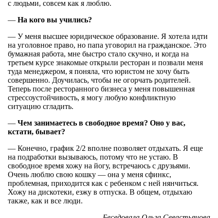
с людьми, совсем как я люблю.
—
На кого вы учились?
— У меня высшее юридическое образование. Я хотела идти
на уголовное право, но папа уговорил на гражданское. Это
бумажная работа, мне быстро стало скучно, и когда на
третьем курсе знакомые открыли ресторан и позвали меня
туда менеджером, я поняла, что юристом не хочу быть
совершенно. Доучилась, чтобы не огорчать родителей.
Теперь после ресторанного бизнеса у меня повышенная
стрессоустойчивость, я могу любую конфликтную
ситуацию сгладить.
—
Чем занимаетесь в свободное время? Оно у вас,
кстати, бывает?
— Конечно, график 2/2 вполне позволяет отдыхать. Я еще
на подработки вызываюсь, потому что не устаю. В
свободное время хожу на йогу, встречаюсь с друзьями.
Очень люблю свою кошку — она у меня сфинкс,
проблемная, приходится как с ребенком с ней нянчиться.
Хожу на дискотеки, езжу в отпуска. В общем, отдыхаю
также, как и все люди.
Беседовала Ольга Севастьянова