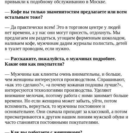
привыкли к подобному обслуживанию в Москве.
—
Кофе вы только знаменитостям предлагаете или всем
остальным тоже?
— Да практически всем! Это в торговом центре у людей
нет времени, а у нас они могут присесть, отдохнуть. Мы
предлагаем им раздеться, угощаем фирменным шоколадом,
наливаем кофе, мужчинам дадим журналы полистать, детей
в туалет проводим, если нужно.
—
Расскажите, пожалуйста, о мужчинах подробнее.
Какие они как покупатели?
— Мужчины как клиенты очень внимательны, и больше,
чем женщины интересуются производством. Спрашивают,
«как это сделано?», «а почему кожаная подошва лучше?»,
интересуются технологиями производства. Уделяют
внимание мелочам, поэтому работа с ними занимает больше
времени. Но если женщина может забыть, уйти, потом
вспомнить, вернуться, то мужчины постояннее и
основательнее. Они сначала приходят за классикой, а потом
присматриваются к другим нашим линиям мужской обуви и
часто становятся постоянными покупателями.
—
Как вы работаете с женщинами?