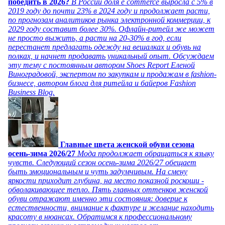
победить в 2026?
В России доля e commerce выросла с 5% в
2019 году до почти 23% в 2024 году и продолжает расти,
по прогнозам аналитиков рынка электронной коммерции, к
2029 году составит более 30%. Офлайн-ритейл же может
не просто выжить, а расти на 20-30% в год, если
перестанет предлагать одежду на вешалках и обувь на
полках, и начнет продавать уникальный опыт. Обсуждаем
эту тему с постоянным автором Shoes Report Еленой
Виноградовой, экспертом по закупкам и продажам в fashion-
бизнесе, автором блога для ритейла и байеров Fashion
Business Blog.
Главные цвета женской обуви сезона
осень-зима 2026/27
Мода продолжает обращаться к языку
чувств. Следующий сезон осень-зима 2026/27 обещает
быть эмоциональным и чуть задумчивым. На смену
яркости приходит глубина, на место показной роскоши -
обволакивающее тепло. Пять главных оттенков женской
обуви отражают именно эти состояния: доверие к
естественности, внимание к фактуре и желание находить
красоту в нюансах. Обратимся к профессиональному