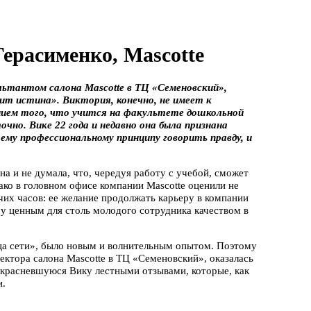
ерасименко, Mascotte
льтантом салона Mascotte в ТЦ «Семеновский»,
ит истина». Виктория, конечно, не имеет к
ием того, что учится на факультете дошкольной
очно. Вике 22 года и недавно она была признана
оему профессиональному принципу говорить правду, и
а и не думала, что, чередуя работу с учебой, сможет
ко в головном офисе компании Mascotte оценили не
их часов: ее желание продолжать карьеру в компании
му ценным для столь молодого сотрудника качеством в
вца сети», было новым и волнительным опытом. Поэтому
ктора салона Mascotte в ТЦ «Семеновский», оказалась
скрасневшуюся Вику лестными отзывами, которые, как
и.