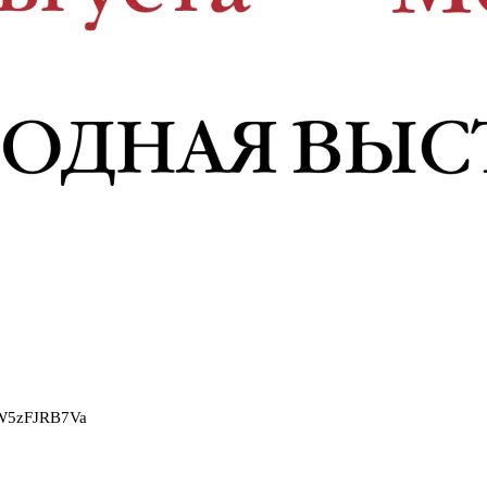
2W5zFJRB7Va