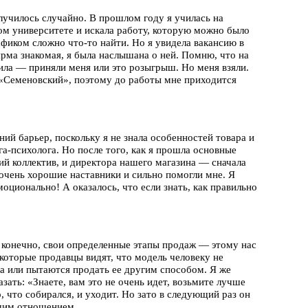
олучилось случайно. В прошлом году я училась на
ом университете и искала работу, которую можно было
афиком сложно что-то найти. Но я увидела вакансию в
ирма знакомая, я была наслышана о ней. Помню, что на
ила — приняли меня или это розыгрыш. Но меня взяли.
е «Семеновский», поэтому до работы мне приходится
ий барьер, поскольку я не знала особенностей товара и
ога-психолога. Но после того, как я прошла основные
ший коллектив, и директора нашего магазина — сначала
— очень хорошие наставники и сильно помогли мне. Я
оционально! А оказалось, что если знать, как правильно
 конечно, свои определенные этапы продаж — этому нас
которые продавцы видят, что модель человеку не
дка или пытаются продать ее другим способом. Я же
зать: «Знаете, вам это не очень идет, возьмите лучше
о, что собирался, и уходит. Но зато в следующий раз он
ошим отношением.