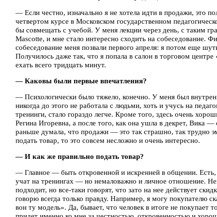
— Если честно, изначально я не хотела идти в продажи, это п
четвертом курсе в Московском государственном педагогическ
бы совмещать с учебой. У меня лекции через день, с таким гр
Mascotte, и мне стало интересно сходить на собеседование. Ф
собеседование меня позвали первого апреля: я потом еще шут
Получилось даже так, что я попала в салон в торговом центр
ехать всего тридцать минут.
— Каковы были первые впечатления?
— Психологически было тяжело, конечно. У меня был внутренн
никогда до этого не работала с людьми, хоть и учусь на педаг
тренинги, стало гораздо легче. Кроме того, здесь очень хоро
Регина Игоревна, а после того, как она ушла в декрет, Вика 
раньше думала, что продажи — это так страшно, так трудно эм
подать товар, то это совсем несложно и очень интересно.
— И как же правильно подать товар?
— Главное — быть откровенной и искренней в общении. Есть,
учат на тренингах — но немаловажно и личное отношение. Не
подходит, но все-таки говорят, что зато на нее действует ски
говорю всегда только правду. Например, я могу покупателю ска
вон ту модель». Да, бывает, что человек в итоге не покупает т
придет именно ко мне за честностью, откровенностью и хор