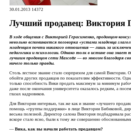
30.01.2013
14372
Лучший продавец: Виктория Г
В ходе общения с Викторией Герасименко, продавцом-консу
невольно вспоминается поговорка «устами младенца глагол
младенцам почти никакого отношения — лишь за исключен
педагогики и психологии. Однако толк в истине она знает т
лучшим продавцом сети Mascotte
—
во многом благодаря св
ничего только правды.
Столь лестное звание стало сюрпризом для самой Виктории. Он
обойти других продавцов по показателям эффективности. Одна
только способность Вики продать максимум за минимум рабоч
даже после окончания университета оказалось редким, а посе
глазах кадровиков.
Для Виктории интервью, так же как и звание «лучшего прода
помощь «группы поддержки» в лице Виктории Бибиковой, дире
весьма полезной. Директор салона Виктория подбадривала ра
вскоре стало ясно, были к тому же совершенно обоснованным
—
Вика, как вы начали работать продавцом?