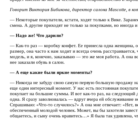
Говорит Виктория Бибикова, директор салона Mascotte, в к
— Некоторые покупатели, кстати, ходят только к Вике. Заранее
смена. А другие приходят не только за покупками, но иногда и
— Надо же! Что дарили?
— Как-то раз — коробку конфет. Ее принесла одна женщина, о
размер, она часто к нам ходит и всегда очень расстраивается,
модель, и я, конечно, заказываю — это же моя работа. А она в
нее заказали обувь в салон.
— А еще какие были яркие моменты?
— Никогда не забуду свою самую первую большую продажу на 
еще один интересный момент. У нас есть постоянная покупате
покупает на большие суммы. И вот как-то раз, на следующий 
одна. Я сразу заволновалась — вдруг вчера ей обслуживание не
Спрашиваю: «Что-то случилось?» А она мне отвечает: «Нет, 
обеспеченный молодой человек. Может, вы бы захотели завест
общаетесь, и сыну очень нравитесь…» Я была так удивлена, чт