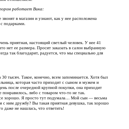
отором работает Вика:
 звонят в магазин и узнают, как у нее расположена
 с подарками.
чень приятная, настоящий светлый человек. У нее 41
 что нет ее размера. Просит заказать в салон выбранную
сегда так благодарит, радуется, что мы специально для
30 тысяч. Такое, конечно, всем запоминается. Хотя был
льница, которая часто приходит с сыном и мужем и
день после очередной крупной покупки, она приходит
 понравилось, либо с товаром что-то не так.
все хорошо. Я просто тут подумала… Мой сын — весьма
и с ним дружбу? Вы такая приятная девушка, так хорошо
о даже не нашлась, что ответить!