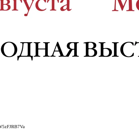
2W5zFJRB7Va