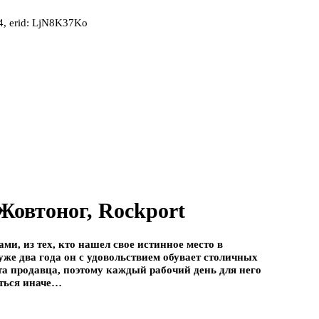
, erid: LjN8K37Ko
овтоног, Rockport
ми, из тех, кто нашел свое истинное место в
же два года он с удовольствием обувает столичных
та продавца, поэтому каждый рабочий день для него
иться иначе…