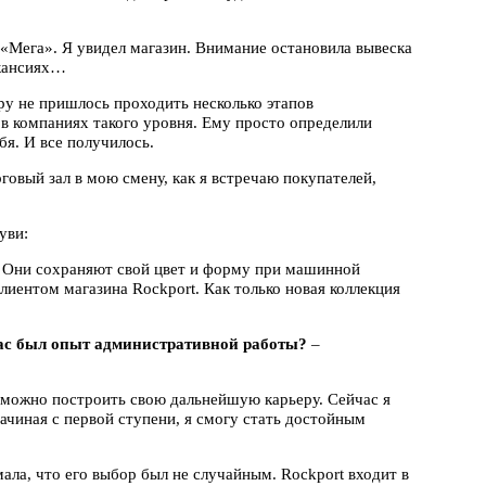
«Мега». Я увидел магазин. Внимание остановила вывеска
акансиях…
ру не пришлось проходить несколько этапов
в компаниях такого уровня. Ему просто определили
бя. И все получилось.
говый зал в мою смену, как я встречаю покупателей,
уви:
. Они сохраняют свой цвет и форму при машинной
лиентом магазина Rockport. Как только новая коллекция
вас был опыт административной работы?
–
зможно построить свою дальнейшую карьеру. Сейчас я
начиная с первой ступени, я смогу стать достойным
ла, что его выбор был не случайным. Rockport входит в