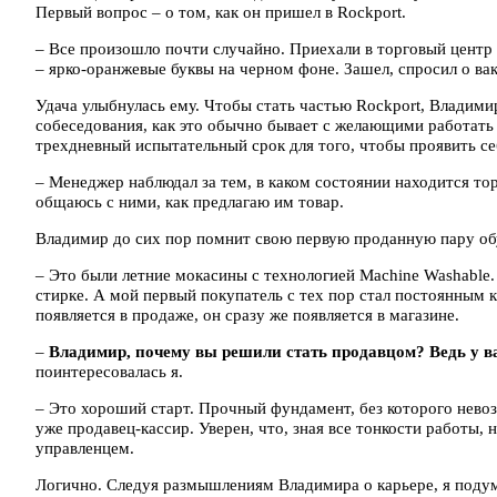
Первый вопрос – о том, как он пришел в Rockport.
– Все произошло почти случайно. Приехали в торговый центр 
– ярко-оранжевые буквы на черном фоне. Зашел, спросил о в
Удача улыбнулась ему. Чтобы стать частью Rockport, Владими
собеседования, как это обычно бывает с желающими работать 
трехдневный испытательный срок для того, чтобы проявить се
– Менеджер наблюдал за тем, в каком состоянии находится тор
общаюсь с ними, как предлагаю им товар.
Владимир до сих пор помнит свою первую проданную пару об
– Это были летние мокасины с технологией Machine Washable
стирке. А мой первый покупатель с тех пор стал постоянным к
появляется в продаже, он сразу же появляется в магазине.
–
Владимир, почему вы решили стать продавцом? Ведь у 
поинтересовалась я.
– Это хороший старт. Прочный фундамент, без которого нево
уже продавец-кассир. Уверен, что, зная все тонкости работы, 
управленцем.
Логично. Следуя размышлениям Владимира о карьере, я подума