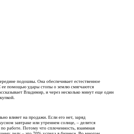
 середине подошвы. Она обеспечивает естественное
 С ее помощью удары стопы о землю смягчаются
ссказывает Владимир, и через несколько минут еще один
купкой.
ьно влияет на продажи. Если его нет, заряд
усном завтраке или утреннем солнце, – делится
 по работе. Потому что сплоченность, взаимная
щему делу – это 70% успеха в бизнесе. Во многом