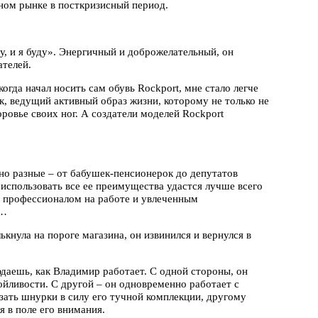
ном рынке в посткризисный период.
у, и я буду». Энергичный и доброжелательный, он
ателей.
огда начал носить сам обувь Rockport, мне стало легче
ек, ведущий активный образ жизни, которому не только не
оровье своих ног. А создатели моделей Rockport
но разные – от бабушек-пенсионерок до депутатов
использовать все ее преимущества удастся лучше всего
 профессионалом на работе и увлеченным
я…
ькнула на пороге магазина, он извинился и вернулся в
даешь, как Владимир работает. С одной стороны, он
ойливости. С другой – он одновременно работает с
зать шнурки в силу его тучной комплекции, другому
я в поле его внимания.