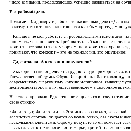
число компаний, продолжающих успешно развиваться на обув
Его рабочий день
Помогает Владимиру в работе его жизненный девиз «Да, я мог
невозмутимо и терпеливо относится к любым причудам покуп
– Раньше я не мог работать с требовательными клиентами, но к
понимать, чего они хотят. Требовательный клиент – это челов
хочется расставаться с комфортом, но и хочется сохранить зд
понимают, что комфорт – это не технологии, это ощущение!
–
Да, согласна. А кто ваши покупатели?
– Хм, однозначно определить трудно. Люди приходят абсолют
Государственной думы. Обувь Rockport подойдет каждому, но 
современному энергичному жителю мегаполиса, являющемуся
экспериментатором и путешественником – в свободное врем
Нас снова прервали. Едва тень потенциального покупателя мел
свою стихию.
«Фигаро тут, Фигаро там…» Эта мысль возникает, когда наблю
абсолютно спокоен, общается со всеми ровно, без суеты и наз
несколькими клиентами. Одному покупателю он помогает завя
рассказывает о технологичности марки, третий только появилс