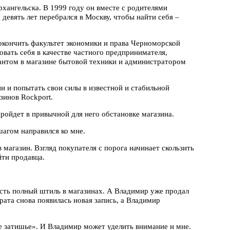
хангельска. В 1999 году он вместе с родителями
 девять лет перебрался в Москву, чтобы найти себя –
окончить факультет экономики и права Черноморской
вать себя в качестве частного предпринимателя,
антом в магазине бытовой техники и администратором
и и попытать свои силы в известной и стабильной
зинов Rockport.
ройдет в привычной для него обстановке магазина.
шагом направился ко мне.
в магазин. Взгляд покупателя с порога начинает скользить
йти продавца.
 есть полный штиль в магазинах. А Владимир уже продал
рата снова появилась новая запись, а Владимир
е затишье». И Владимир может уделить внимание и мне.