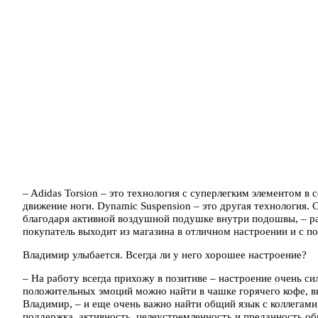
– Adidas Torsion – это технология с суперлегким элементом в
движение ноги. Dynamic Suspension – это другая технология.
благодаря активной воздушной подушке внутри подошвы, – ра
покупатель выходит из магазина в отличном настроении и с по
Владимир улыбается. Всегда ли у него хорошее настроение?
– На работу всегда прихожу в позитиве – настроение очень сил
положительных эмоций можно найти в чашке горячего кофе, вк
Владимир, – и еще очень важно найти общий язык с коллегами
поддержка, активность, целеустремленность и преданность об