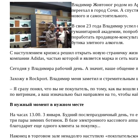
Владимир Жовтоног родом из Ар
переехал в город Сочи. А спустя
нового и самостоятельного.
В свои 23 года Владимир успел 
гуманитарной академии, попробо
поработать продавцом-консульт
бутика элитного алкоголя.
С наступлением кризиса решил открыть новую страничку жизн
компании Adidas, частью которой и является марка и сеть мага
Сегодня у Владимира рабочий день. А значит, наше общение п
Захожу в Rockport. Владимир меня заметил и стремительным 
– Я сразу понял, что вы не покупатель, по тому, как вы вошли 
по витринам, а ваш изначально был направлен на то, чтобы на
В нужный момент в нужном месте
На часах 13.00. 3 января. Будний послепраздничный день, то
три пары зимних ботинок. В базе электронного кассового аппа
благодарит еще одного клиента за покупку...
Наконец в торговом зале ненадолго наступило «покупательско