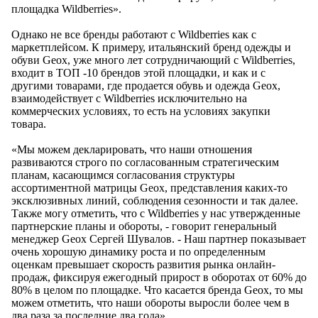
площадка Wildberries».
Однако не все бренды работают с Wildberries как с
маркетплейсом. К примеру, итальянский бренд одежды и
обуви Geox, уже много лет сотрудничающий с Wildberries,
входит в ТОП -10 брендов этой площадки, и как и с
другими товарами, где продается обувь и одежда Geox,
взаимодействует с Wildberries исключительно на
коммерческих условиях, то есть на условиях закупки
товара.
«Мы можем декларировать, что наши отношения
развиваются строго по согласованным стратегическим
планам, касающимся согласования структуры
ассортиментной матрицы Geox, представления каких-то
эксклюзивных линий, соблюдения сезонности и так далее.
Также могу отметить, что с Wildberries у нас утвержденные
партнерские планы и обороты, - говорит генеральный
менеджер Geox Сергей Шувалов. - Наш партнер показывает
очень хорошую динамику роста и по определенным
оценкам превышает скорость развития рынка онлайн-
продаж, фиксируя ежегодный прирост в оборотах от 60% до
80% в целом по площадке. Что касается бренда Geox, то мы
можем отметить, что наши обороты выросли более чем в
два раза за последние два года».