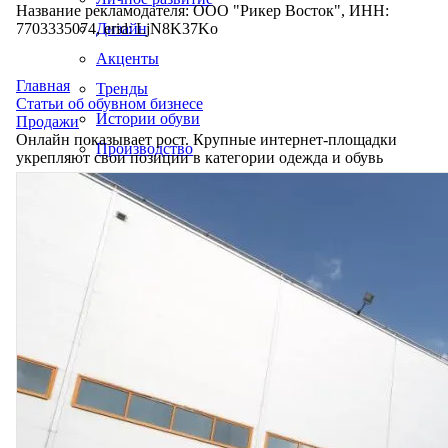
Название рекламодателя: ООО "Рикер Восток", ИНН:
7703335074, erid: LjN8K37Ko
Дизайн
Акценты
Главная
Тренды
Статьи об обувном бизнесе
Истории обуви
Продажи
Онлайн показывает рост. Крупные интернет-площадки
Производство
укрепляют свои позиции в категории одежда и обувь