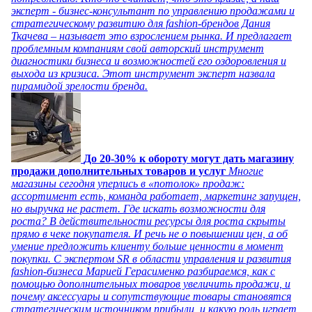
эксперт - бизнес-консультант по управлению продажами и
стратегическому развитию для fashion-брендов Дания
Ткачева – называет это взрослением рынка. И предлагает
проблемным компаниям свой авторский инструмент
диагностики бизнеса и возможностей его оздоровления и
выхода из кризиса. Этот инструмент эксперт назвала
пирамидой зрелости бренда.
До 20-30% к обороту могут дать магазину
продажи дополнительных товаров и услуг
Многие
магазины сегодня уперлись в «потолок» продаж:
ассортимент есть, команда работает, маркетинг запущен,
но выручка не растет. Где искать возможности для
роста? В действительности ресурсы для роста скрыты
прямо в чеке покупателя. И речь не о повышении цен, а об
умение предложить клиенту больше ценности в момент
покупки. С экспертом SR в области управления и развития
fashion-бизнеса Марией Герасименко разбираемся, как с
помощью дополнительных товаров увеличить продажи, и
почему аксессуары и сопутствующие товары становятся
стратегическим источником прибыли, и какую роль играет