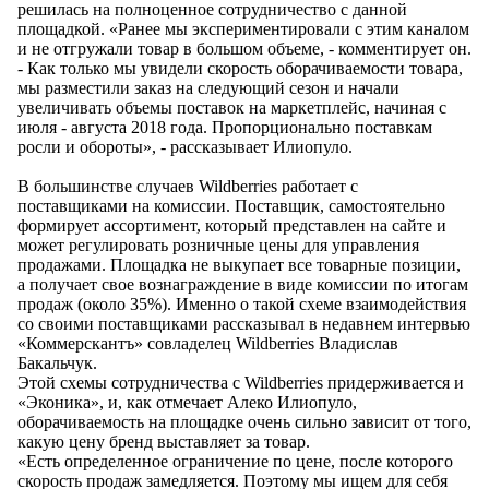
решилась на полноценное сотрудничество с данной
площадкой. «Ранее мы экспериментировали с этим каналом
и не отгружали товар в большом объеме, - комментирует он.
- Как только мы увидели скорость оборачиваемости товара,
мы разместили заказ на следующий сезон и начали
увеличивать объемы поставок на маркетплейс, начиная с
июля - августа 2018 года. Пропорционально поставкам
росли и обороты», - рассказывает Илиопуло.
В большинстве случаев Wildberries работает с
поставщиками на комиссии. Поставщик, самостоятельно
формирует ассортимент, который представлен на сайте и
может регулировать розничные цены для управления
продажами. Площадка не выкупает все товарные позиции,
а получает свое вознаграждение в виде комиссии по итогам
продаж (около 35%). Именно о такой схеме взаимодействия
со своими поставщиками рассказывал в недавнем интервью
«Коммерскантъ» совладелец Wildberries Владислав
Бакальчук.
Этой схемы сотрудничества с Wildberries придерживается и
«Эконика», и, как отмечает Алеко Илиопуло,
оборачиваемость на площадке очень сильно зависит от того,
какую цену бренд выставляет за товар.
«Есть определенное ограничение по цене, после которого
скорость продаж замедляется. Поэтому мы ищем для себя