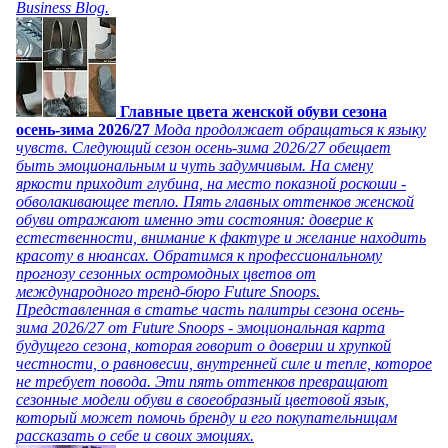
Business Blog.
Главные цвета женской обуви сезона
осень-зима 2026/27
Мода продолжает обращаться к языку
чувств. Следующий сезон осень-зима 2026/27 обещает
быть эмоциональным и чуть задумчивым. На смену
яркости приходит глубина, на место показной роскоши -
обволакивающее тепло. Пять главных оттенков женской
обуви отражают именно эти состояния: доверие к
естественности, внимание к фактуре и желание находить
красоту в нюансах. Обратимся к профессиональному
прогнозу сезонных остромодных цветов от
международного тренд-бюро Future Snoops.
Представленная в статье часть палитры сезона осень-
зима 2026/27 от Future Snoops - эмоциональная карта
будущего сезона, которая говорит о доверии и хрупкой
честности, о равновесии, внутренней силе и тепле, которое
не требует повода. Эти пять оттенков превращают
сезонные модели обуви в своеобразный цветовой язык,
который может помочь бренду и его покупательницам
рассказать о себе и своих эмоциях.