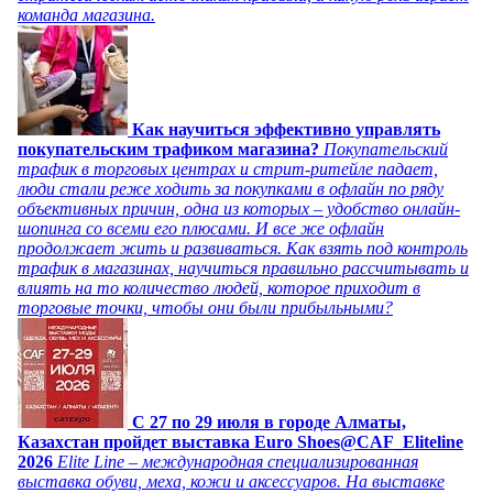
команда магазина.
Как научиться эффективно управлять
покупательским трафиком магазина?
Покупательский
трафик в торговых центрах и стрит-ритейле падает,
люди стали реже ходить за покупками в офлайн по ряду
объективных причин, одна из которых – удобство онлайн-
шопинга со всеми его плюсами. И все же офлайн
продолжает жить и развиваться. Как взять под контроль
трафик в магазинах, научиться правильно рассчитывать и
влиять на то количество людей, которое приходит в
торговые точки, чтобы они были прибыльными?
C 27 по 29 июля в городе Алматы,
Казахстан пройдет выставка Euro Shoes@CAF_Eliteline
2026
Elite Line – международная специализированная
выставка обуви, меха, кожи и аксессуаров. На выставке