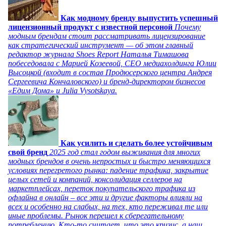
Как модному бренду выпустить успешный
лицензионный продукт с известной персоной
Почему
модным брендам стоит рассматривать лицензирование
как стратегический инструмент — об этом главный
редактор журнала Shoes Report Наталья Тимашова
побеседовала с Марией Козеевой, СЕО медиахолдинга Юлии
Высоцкой (входит в состав Продюсерского центра Андрея
Сергеевича Кончаловского) и бренд-директором бизнесов
«Едим Дома» и Julia Vysotskaya.
Как усилить и сделать более устойчивым
свой бренд
2025 год стал годом выживания для многих
модных брендов в очень непростых и быстро меняющихся
условиях перегретого рынка: падение трафика, закрытие
целых сетей и компаний, консолидация селлеров на
маркетплейсах, переток покупательского трафика из
офлайна в онлайн – все эти и другие факторы влияли на
всех и особенно на слабых, на тех, кто переживал те или
иные проблемы. Рынок перешел к сберегательному
потреблению. Кто-то считает, что это кризис, а наш