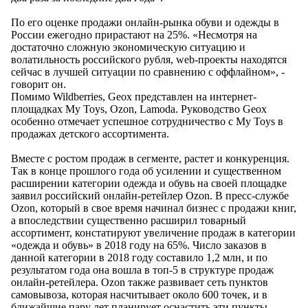
По его оценке продажи онлайн-рынка обуви и одежды в
России ежегодно прирастают на 25%. «Несмотря на
достаточно сложную экономическую ситуацию и
волатильность российского рубля, web-проекты находятся
сейчас в лучшей ситуации по сравнению с оффлайном», -
говорит он.
Помимо Wildberries, Geox представлен на интернет-
площадках My Toys, Ozon, Lamoda. Руководство Geox
особенно отмечает успешное сотрудничество с My Toys в
продажах детского ассортимента.
Вместе с ростом продаж в сегменте, растет и конкуренция.
Так в конце прошлого года об усилении и существенном
расширении категории одежда и обувь на своей площадке
заявил российский онлайн-ретейлер Ozon. В пресс-службе
Ozon, который в свое время начинал бизнес с продажи книг,
а впоследствии существенно расширил товарный
ассортимент, констатируют увеличение продаж в категории
«одежда и обувь» в 2018 году на 65%. Число заказов в
данной категории в 2018 году составило 1,2 млн, и по
результатом года она вошла в топ-5 в структуре продаж
онлайн-ретейлера. Ozon также развивает сеть пунктов
самовывоза, которая насчитывает около 600 точек, и в
ближайшие пару лет планирует оснастить эти пункты