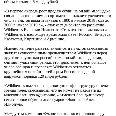
объем составил 6 млрд рублей.
«В первую очередь рост продаж обуви на онлайн-площадке
связан с расширением ассортимента, а также с увеличением
числа пунктов выдачи заказов с 1800 в начале 2018 года до
3000 в начале 2019 г.», - отмечает директор по развитию
Wildberries Вячеслав Иващенко. Сеть пунктов самовывоза
Wildberries в настоящее время охватывает Россию, Беларусь,
Казахстан, Киргизию и Армению.
Именно наличие разветвленной сети пунктов самовывоза
является существенным преимуществом Wildberries перед
другими крупными российскими онлайн-площадками,
считают участники рынка, это привлекает к ней большое
число брендов и позволяет Wildberries оставаться
крупнейшим онлайн-ретейлером России с годовой
выручкой порядка 120 млрд рублей.
«Wildberries имеет очень развитую инфраструктуру с точки
зрения точек самовывоза, что не может не радовать их
многочисленную аудиторию, - отмечает бренд-директор
сети салонов обуви и аксессуаров «Эконика» Алеко
Илиопуло.
Между тем компания «Эконика» только в прошлом году