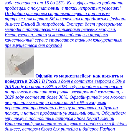
года составило от 15 до 25%. Как эффективно работать
продавцам с покупателями в таких непростых условиях?
Подробно разбираем стратегии сервиса при низком
трафике с экспертом SR по закупкам и продажам в fashion-
бизнесе Еленой Виноградовой. Эксперт дает проверенные
методы с практическими примерами речевых модулей.
Елена уверена, что в условиях падающего трафика
качественный сервис становится главным конкурентным
преимуществом для обувной
Офлайн vs маркетплейсы: как выжить и
победить в 2026?
В России доля e commerce выросла с 5% в
2019 году до почти 23% в 2024 году и продолжает расти,
по прогнозам аналитиков рынка электронной коммерции, к
2029 году составит более 30%. Офлайн-ритейл же может
не просто выжить, а расти на 20-30% в год, если
перестанет предлагать одежду на вешалках и обувь на
полках, и начнет продавать уникальный опыт. Обсуждаем
эту тему с постоянным автором Shoes Report Еленой
Виноградовой, экспертом по закупкам и продажам в fashion-
бизнесе, автором блога для ритейла и байеров Fashion