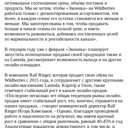
оптимальное соотношение цены, объема поставок и
продукта. Мы не хотим, чтобы «Эконика» на Wildberries
работала только с дисконтированным ассортиментом, тем
более, в каждом сезоне его остатки становятся все меньше и
меньше. Мы заинтересованы в том, чтобы продавать
больше в начале сезона по полной цене, и иметь
возможность развиваться, добиваясь поставленных целей
по маржинальности и рентабельности канала».
В текущем году уже с февраля «Эконика» планирует
запустить полноценные продажи своей продукции также и
на Lamoda, рассматривает возможность выхода и на другие
онлайн-площадки.
В компании Ralf Ringer, которая продает свою обувь на
Wildberries с 2015 года, и сотрудничает с другими крупными
онлайн-магазинами Lamoda, Kupivip и Ozon, также
отмечают стабильный рост в канале онлайн-продаж.
«Последние несколько лет общая тенденция рынка онлайн-
продаж имеет стабильный рост, что, конечно, отражается на
наших продажах, - говорит коммерческий директор Ralf
Ringer Игорь Камельков. - Однако, благодаря проводимой
работе и нацеленности на результат, мы имеем кратный
рост в сравнении с общим рыночным, равный 40-45% в год.
Аналогичные показатели демонстрирует, в том числе, и