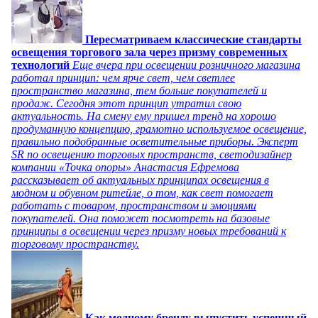
Пересматриваем классические стандарты
освещения торгового зала через призму современных
технологий
Еще вчера при освещении розничного магазина
работал принцип: чем ярче свет, чем светлее
пространство магазина, тем больше покупателей и
продаж. Сегодня этот принцип утратил свою
актуальность. На смену ему пришел тренд на хорошо
продуманную концепцию, грамотно используемое освещение,
правильно подобранные осветительные приборы. Эксперт
SR по освещению торговых пространств, светодизайнер
компании «Точка опоры» Анастасия Ефремова
рассказывает об актуальных принципах освещения в
модном и обувном ритейле, о том, как свет помогает
работать с товаром, пространством и эмоциями
покупателей. Она поможет посмотреть на базовые
принципы в освещении через призму новых требований к
торговому пространству.
Как модному бренду выпустить успешный