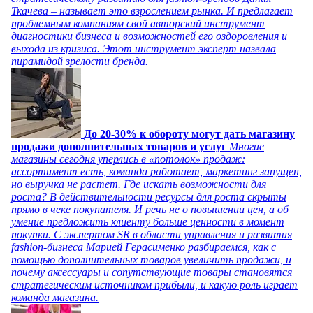
Ткачева – называет это взрослением рынка. И предлагает
проблемным компаниям свой авторский инструмент
диагностики бизнеса и возможностей его оздоровления и
выхода из кризиса. Этот инструмент эксперт назвала
пирамидой зрелости бренда.
До 20-30% к обороту могут дать магазину
продажи дополнительных товаров и услуг
Многие
магазины сегодня уперлись в «потолок» продаж:
ассортимент есть, команда работает, маркетинг запущен,
но выручка не растет. Где искать возможности для
роста? В действительности ресурсы для роста скрыты
прямо в чеке покупателя. И речь не о повышении цен, а об
умение предложить клиенту больше ценности в момент
покупки. С экспертом SR в области управления и развития
fashion-бизнеса Марией Герасименко разбираемся, как с
помощью дополнительных товаров увеличить продажи, и
почему аксессуары и сопутствующие товары становятся
стратегическим источником прибыли, и какую роль играет
команда магазина.