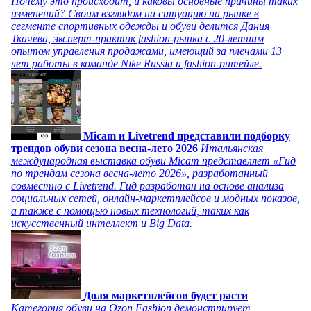
Почему это происходит, и каковы основные причины таких
изменений? Своим взглядом на ситуацию на рынке в
сегменте спортивных одежды и обуви делится Дания
Ткачева, эксперт-практик fashion-рынка с 20-летним
опытом управления продажами, имеющий за плечами 13
лет работы в команде Nike Russia и fashion-ритейле.
Micam и Livetrend представили подборку
трендов обуви сезона весна-лето 2026
Итальянская
международная выставка обуви Micam представляет «Гид
по трендам сезона весна-лето 2026», разработанный
совместно с Livetrend. Гид разработан на основе анализа
социальных сетей, онлайн-маркетплейсов и модных показов,
а также с помощью новых технологий, таких как
искусственный интеллект и Big Data.
Доля маркетплейсов будет расти
Категория обуви на Ozon Fashion демонстрирует