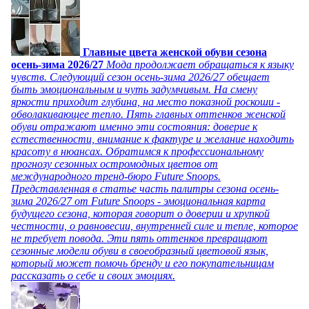
Главные цвета женской обуви сезона
осень-зима 2026/27
Мода продолжает обращаться к языку
чувств. Следующий сезон осень-зима 2026/27 обещает
быть эмоциональным и чуть задумчивым. На смену
яркости приходит глубина, на место показной роскоши -
обволакивающее тепло. Пять главных оттенков женской
обуви отражают именно эти состояния: доверие к
естественности, внимание к фактуре и желание находить
красоту в нюансах. Обратимся к профессиональному
прогнозу сезонных остромодных цветов от
международного тренд-бюро Future Snoops.
Представленная в статье часть палитры сезона осень-
зима 2026/27 от Future Snoops - эмоциональная карта
будущего сезона, которая говорит о доверии и хрупкой
честности, о равновесии, внутренней силе и тепле, которое
не требует повода. Эти пять оттенков превращают
сезонные модели обуви в своеобразный цветовой язык,
который может помочь бренду и его покупательницам
рассказать о себе и своих эмоциях.