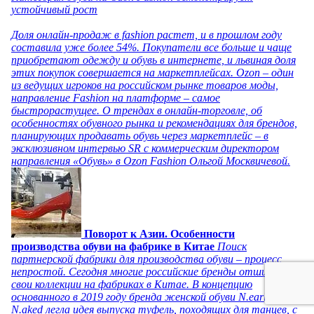
устойчивый рост
Доля онлайн-продаж в fashion растет, и в прошлом году
составила уже более 54%. Покупатели все больше и чаще
приобретают одежду и обувь в интернете, и львиная доля
этих покупок совершается на маркетплейсах. Ozon – один
из ведущих игроков на российском рынке товаров моды,
направление Fashion на платформе – самое
быстрорастущее. О трендах в онлайн-торговле, об
особенностях обувного рынка и рекомендациях для брендов,
планирующих продавать обувь через маркетплейс – в
эксклюзивном интервью SR с коммерческим директором
направления «Обувь» в Ozon Fashion Ольгой Москвичевой.
Поворот к Азии. Особенности
производства обуви на фабрике в Китае
Поиск
партнерской фабрики для производства обуви – процесс
непростой. Сегодня многие российские бренды отшивают
свои коллекции на фабриках в Китае. В концепцию
основанного в 2019 году бренда женской обуви N.early
N.aked легла идея выпуска туфель, походящих для танцев, с