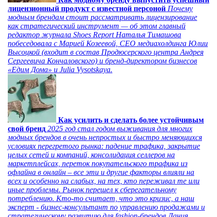
лицензионный продукт с известной персоной
Почему
модным брендам стоит рассматривать лицензирование
как стратегический инструмент — об этом главный
редактор журнала Shoes Report Наталья Тимашова
побеседовала с Марией Козеевой, СЕО медиахолдинга Юлии
Высоцкой (входит в состав Продюсерского центра Андрея
Сергеевича Кончаловского) и бренд-директором бизнесов
«Едим Дома» и Julia Vysotskaya.
Как усилить и сделать более устойчивым
свой бренд
2025 год стал годом выживания для многих
модных брендов в очень непростых и быстро меняющихся
условиях перегретого рынка: падение трафика, закрытие
целых сетей и компаний, консолидация селлеров на
маркетплейсах, переток покупательского трафика из
офлайна в онлайн – все эти и другие факторы влияли на
всех и особенно на слабых, на тех, кто переживал те или
иные проблемы. Рынок перешел к сберегательному
потреблению. Кто-то считает, что это кризис, а наш
эксперт - бизнес-консультант по управлению продажами и
стратегическому развитию для fashion-брендов Дания