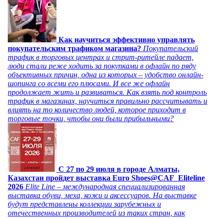
Как научиться эффективно управлять
покупательским трафиком магазина?
Покупательский
трафик в торговых центрах и стрит-ритейле падает,
люди стали реже ходить за покупками в офлайн по ряду
объективных причин, одна из которых – удобство онлайн-
шопинга со всеми его плюсами. И все же офлайн
продолжает жить и развиваться. Как взять под контроль
трафик в магазинах, научиться правильно рассчитывать и
влиять на то количество людей, которое приходит в
торговые точки, чтобы они были прибыльными?
C 27 по 29 июля в городе Алматы,
Казахстан пройдет выставка Euro Shoes@CAF_Eliteline
2026
Elite Line – международная специализированная
выставка обуви, меха, кожи и аксессуаров. На выставке
будут представлены коллекции зарубежных и
отечественных производителей из таких стран, как