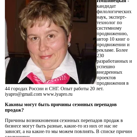
Имшинецкая
-
кандидат
филологических
наук, эксперт-
технолог по
системному
продвижению,
автор 10 книг о
продвижении и
рекламе. Более
230
разработанных и
успешно
внедренных
проектов
продвижения в
44 городах России и СНГ. Опыт работы 20 лет.
iyapro@gmail.com www.iyapro.ru
Каковы могут быть причины сезонных перепадов
продаж?
Причины возникновения сезонных перепадов продаж в
бизнесе могут быть разные, какие-то из них от нас не
зависят, а на какие-то мы можем повлиять. В списке причин
следующие: