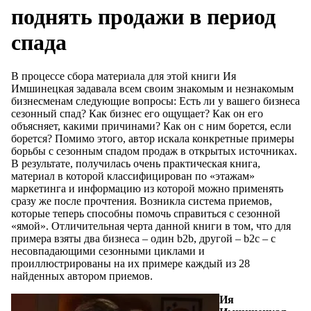
поднять продажи в период
спада
В процессе сбора материала для этой книги Ия
Имшинецкая задавала всем своим знакомым и незнакомым
бизнесменам следующие вопросы: Есть ли у вашего бизнеса
сезонный спад? Как бизнес его ощущает? Как он его
объясняет, какими причинами? Как он с ним борется, если
борется? Помимо этого, автор искала конкретные примеры
борьбы с сезонным спадом продаж в открытых источниках.
В результате, получилась очень практическая книга,
материал в которой классифицирован по «этажам»
маркетинга и информацию из которой можно применять
сразу же после прочтения. Возникла система приемов,
которые теперь способны помочь справиться с сезонной
«ямой». Отличительная черта данной книги в том, что для
примера взяты два бизнеса – один b2b, другой – b2c – с
несовпадающими сезонными циклами и
проиллюстрированы на их примере каждый из 28
найденных автором приемов.
Ия