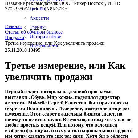
Название рекламодателя: ООО "Рикер Восток", ИНН:
7703335074, erid: LjN8K37Ko
Дизайн
Акценты
Главная
Тренды
Статьи об обувном бизнесе
Истории обуви
Продажи
Третье измерение, или Как увеличить продажи
Производство
25.11.2010
18495
Третье измерение, или Как
увеличить продажи
Первый секрет, которым на деловой программе
выставки «Обувь. Мир кожи», поделился директор
агентства Mokselle Сергей Капустин, был практически
секретом Полишинеля. Измерение, измерение и еще раз
измерение. Этот секрет владельцы бизнеса знают, но
почему-то не используют. Возможно, потому что у нас не
любят простых вещей. Или потому, что велосипед
изобрели французы, и из чувства национальной гордости
мы хотим сделать это еще раз сами. Хотя бы в области