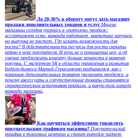
До 20-30% к обороту могут дать магазину
продажи дополнительных товаров и услуг
Многие
магазины сегодня уперлись в «потолок» продаж:
ассортимент есть, команда работает, маркетинг запущен,
но выручка не растет. Где искать возможности для
роста? В действительности ресурсы для роста скрыты
прямо в чеке покупателя. И речь не о повышении цен, а об
умение предложить клиенту больше ценности в момент
покупки. С экспертом SR в области управления и развития
fashion-бизнеса Марией Герасименко разбираемся, как с
помощью дополнительных товаров увеличить продажи, и
почему аксессуары и сопутствующие товары становятся
стратегическим источником прибыли, и какую роль играет
команда магазина.
Как научиться эффективно управлять
покупательским трафиком магазина?
Покупательский
трафик в торговых центрах и стрит-ритейле падает,