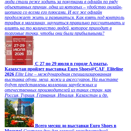
люди стали реже ходить за покупками в офлайн по ряду
объективных причин, одна из которых – удобство онлайн-
шопинга со всеми его плюсами. И все же офлайн
продолжает жить и развиваться. Как взять под контроль
трафик в магазинах, научиться правильно рассчитывать и
влиять на то количество людей, которое приходит в
торговые точки, чтобы они были прибыльными?
C 27 по 29 июля в городе Алматы,
Казахстан пройдет выставка Euro Shoes@CAF_Eliteline
2026
Elite Line – международная специализированная
выставка обуви, меха, кожи и аксессуаров. На выставке
будут представлены коллекции зарубежных и
отечественных производителей из таких стран, как
Россия, Турция, Германия, Италия, Казахстан и др.
Всего месяц до выставки Euro Shoes в
Москве!
Считаем дни для главной международной