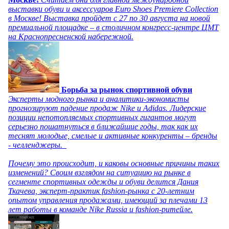
выставки обуви и аксессуаров Euro Shoes Premiere Collection
в Москве! Выставка пройдет с 27 по 30 августа на новой
премиальной площадке – в столичном конгресс-центре ЦМТ
на Краснопресненской набережной.
Борьба за рынок спортивной обуви
Эксперты модного рынка и аналитики-экономисты
прогнозируют падение продаж Nike и Adidas. Лидерские
позиции непотопляемых спортивных гигантов могут
серьезно пошатнуться в ближайшие годы, так как их
теснят молодые, смелые и активные конкуренты – бренды
- челленджеры.
Почему это происходит, и каковы основные причины таких
изменений? Своим взглядом на ситуацию на рынке в
сегменте спортивных одежды и обуви делится Дания
Ткачева, эксперт-практик fashion-рынка с 20-летним
опытом управления продажами, имеющий за плечами 13
лет работы в команде Nike Russia и fashion-ритейле.