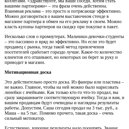
коллегами. «Здравствуйте, мы ваши соседи, хотим стать
вашими партнерами» – эта фраза очень действенна.
Взаимная реклама – это просто и потрясающе эффективно.
Можно договориться о вашем выставочном стенде в
магазине партнера в обмен на его рекламу в своем. Можно
класть купоны партнеров на скидку при покупке в пакет.
Несколько слов о промоутерах. Мальчики-девочки-студенты
– это пассивно и вряд ли эффективно. Но если это будет
продавец с рынка, тогда такой метод привлечения
посетителей сработает гораздо лучше. Какое-то количество
клиентов его отшивают, но некоторых он берет за руку и
приводит в магазин.
Мотивационная доска
Это действительно просто доска. Из фанеры или пластика –
не важно. Главное, чтобы на ней можно было нарисовать
линейки с ячейками. Как только кто-то что-то продал, вы
сразу закрашиваете соответствующую ячейку. Тогда и вам, и
вашим продавцам будут очевидны и наглядны результаты
работы. Допустим, Саша сегодня продал на 3 тыс. руб., а
Маша – на 5 тыс. Помимо прочего, такая доска – очень
сильный мотиватор.
Естественно, хорошие результаты надо поощрять. Звание