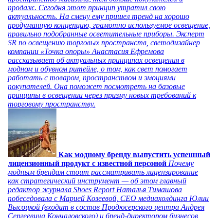
продаж. Сегодня этот принцип утратил свою
актуальность. На смену ему пришел тренд на хорошо
продуманную концепцию, грамотно используемое освещение,
правильно подобранные осветительные приборы. Эксперт
SR по освещению торговых пространств, светодизайнер
компании «Точка опоры» Анастасия Ефремова
рассказывает об актуальных принципах освещения в
модном и обувном ритейле, о том, как свет помогает
работать с товаром, пространством и эмоциями
покупателей. Она поможет посмотреть на базовые
принципы в освещении через призму новых требований к
торговому пространству.
Как модному бренду выпустить успешный
лицензионный продукт с известной персоной
Почему
модным брендам стоит рассматривать лицензирование
как стратегический инструмент — об этом главный
редактор журнала Shoes Report Наталья Тимашова
побеседовала с Марией Козеевой, СЕО медиахолдинга Юлии
Высоцкой (входит в состав Продюсерского центра Андрея
Сергеевича Кончаловского) и бренд-директором бизнесов