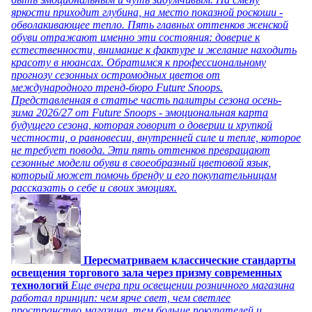
яркости приходит глубина, на место показной роскоши -
обволакивающее тепло. Пять главных оттенков женской
обуви отражают именно эти состояния: доверие к
естественности, внимание к фактуре и желание находить
красоту в нюансах. Обратимся к профессиональному
прогнозу сезонных остромодных цветов от
международного тренд-бюро Future Snoops.
Представленная в статье часть палитры сезона осень-
зима 2026/27 от Future Snoops - эмоциональная карта
будущего сезона, которая говорит о доверии и хрупкой
честности, о равновесии, внутренней силе и тепле, которое
не требует повода. Эти пять оттенков превращают
сезонные модели обуви в своеобразный цветовой язык,
который может помочь бренду и его покупательницам
рассказать о себе и своих эмоциях.
Пересматриваем классические стандарты
освещения торгового зала через призму современных
технологий
Еще вчера при освещении розничного магазина
работал принцип: чем ярче свет, чем светлее
пространство магазина, тем больше покупателей и