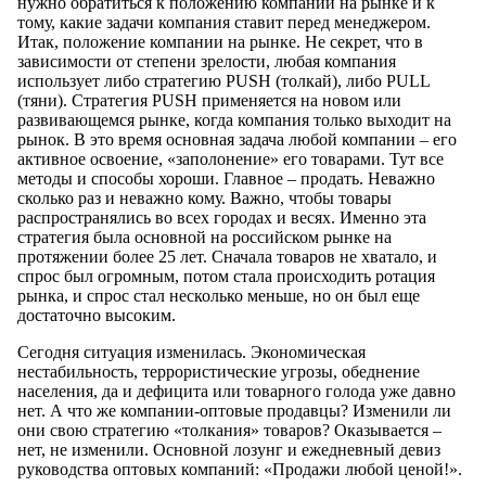
нужно обратиться к положению компании на рынке и к
тому, какие задачи компания ставит перед менеджером.
Итак, положение компании на рынке. Не секрет, что в
зависимости от степени зрелости, любая компания
использует либо стратегию PUSH (толкай), либо PULL
(тяни). Стратегия PUSH применяется на новом или
развивающемся рынке, когда компания только выходит на
рынок. В это время основная задача любой компании – его
активное освоение, «заполонение» его товарами. Тут все
методы и способы хороши. Главное – продать. Неважно
сколько раз и неважно кому. Важно, чтобы товары
распространялись во всех городах и весях. Именно эта
стратегия была основной на российском рынке на
протяжении более 25 лет. Сначала товаров не хватало, и
спрос был огромным, потом стала происходить ротация
рынка, и спрос стал несколько меньше, но он был еще
достаточно высоким.
Сегодня ситуация изменилась. Экономическая
нестабильность, террористические угрозы, обеднение
населения, да и дефицита или товарного голода уже давно
нет. А что же компании-оптовые продавцы? Изменили ли
они свою стратегию «толкания» товаров? Оказывается –
нет, не изменили. Основной лозунг и ежедневный девиз
руководства оптовых компаний: «Продажи любой ценой!».