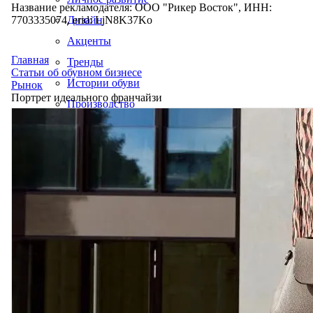
Название рекламодателя: ООО "Рикер Восток", ИНН:
7703335074, erid: LjN8K37Ko
Дизайн
Акценты
Главная
Тренды
Статьи об обувном бизнесе
Истории обуви
Рынок
Портрет идеального франчайзи
Производство