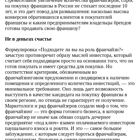
стремительное увеличение количества франчайзеров, спрос
на покупку франшизы в России не стихает последние 10
лет, и это дает повод для размышления: насколько высока
конверсия обратившихся клиентов в покупателей
франшизы и каким предпринимателям владельцы брендов
готовы продавать свою франшизу?
Не в деньгах счастье
Формулировка «Подходите ли вы на роль франчайзи?»
зачастую противоречит образу мыслей инвестора, который
считает себя подходящим просто на основании того, что он
готов покупать и имеет средства для покупки. Но
соответствие критериям, обозначенным во
франчайзинговом предложении и сводящимся к наличию
помещения и определенного количества инвестиций, — это
минимальное требование. Оно лишь дает возможность
выступить в качестве кандидата на покупку франшизы в
своем регионе, но отнюдь не гарантирует ее получение.
Маркетологи и ряд франчайзеров создали миф о том, что
франчайзинг — это форма готового бизнеса, в котором
франчайзер не иначе как обязан создать дочернее
предприятие «под ключ» взамен оплачиваемого инвестором
паушального взноса и роялти. И это — самое большое
заблуждение, с которым следует бороться франчайзерам,
консультантам, брокерам и самим предпринимателям.