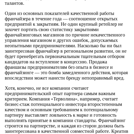
талантов.
Один из основных показателей качественной работы
франчайзера в течение года — соотношение открытых
предприятий к закрытиям. Не один крупный ретейлер не
захочет портить свою статистику закрытиями
франчайзинговых магазинов по причине некачественного
управления магазином и других ошибок, допускаемых
неопытными предпринимателями. Насколько бы ни был
заинтересован франчайзер в региональном развитии, он не
будет пренебрегать первоначальным тщательным отбором
кандидатов на вступление в концессию. Продажа
франшизы предпринимателям без опыта в бизнесе и
франчайзинге — это бомба замедленного действия, которая
впоследствии может нанести бренду непоправимый вред.
Хотя, конечно, не все компании считают
предпринимательский опыт партнера самым важным
критерием. Компания «Терволина», например, считает
бизнес-стаж потенциального инвестора второстепенным
качеством и основным требованием к потенциальному
партнеру выставляет лояльность к марке и готовность
выполнять принятые в компании стандарты. Франчайзинг
строится на партнерстве, и каждая из сторон должна быть
заинтересована в качественной совместной работе. Креатив