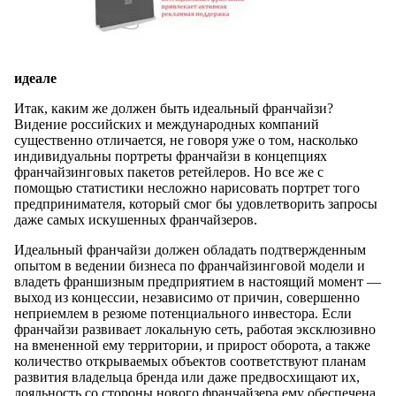
идеале
Итак, каким же должен быть идеальный франчайзи?
Видение российских и международных компаний
существенно отличается, не говоря уже о том, насколько
индивидуальны портреты франчайзи в концепциях
франчайзинговых пакетов ретейлеров. Но все же с
помощью статистики несложно нарисовать портрет того
предпринимателя, который смог бы удовлетворить запросы
даже самых искушенных франчайзеров.
Идеальный франчайзи должен обладать подтвержденным
опытом в ведении бизнеса по франчайзинговой модели и
владеть франшизным предприятием в настоящий момент —
выход из концессии, независимо от причин, совершенно
неприемлем в резюме потенциального инвестора. Если
франчайзи развивает локальную сеть, работая эксклюзивно
на вмененной ему территории, и прирост оборота, а также
количество открываемых объектов соответствуют планам
развития владельца бренда или даже предвосхищают их,
лояльность со стороны нового франчайзера ему обеспечена.