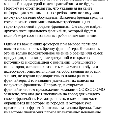
меньшей квадратурой отдел франчайзинга не будет.
Поэтому не стоит полагать, что указанная на сайте
информация о минимальных требованиях по тому или
иному показателю обсуждаема. Владелец бренда вряд ли
готов снизить свои минимальные требования для
гарантированной продажи франшизы. Он скорее найдет
другого потенциального франчайзи, который будет в
полной мере соответствовать требованиям компании.
Одним из важнейших факторов при выборе партнера
является лояльность к бренду франчайзера. Лояльность —
это не только положительное мнение о бренде или самой
продукции, но и владение доступной в открытых
источниках информацией о компании. Большинство
инвесторов, желающих открыть свой магазин обуви и
аксессуаров, опираются лишь на собственный вкус или
знания, не изучив предварительно планы развития
франчайзера. Это незнание уменьшает их шансы на
получение франшизы. Например, в открытом
франчайзинговом предложении компании CORSOCOMO
заявлено, что она дает эксклюзив на город для каждого
своего франчайзи. Несмотря на это, в компанию часто
обращаются инвесторы из городов, в которых уже
представлены франчайзинговые магазины бренда. Такие
инвесторы производят плохое впечатление: невладение