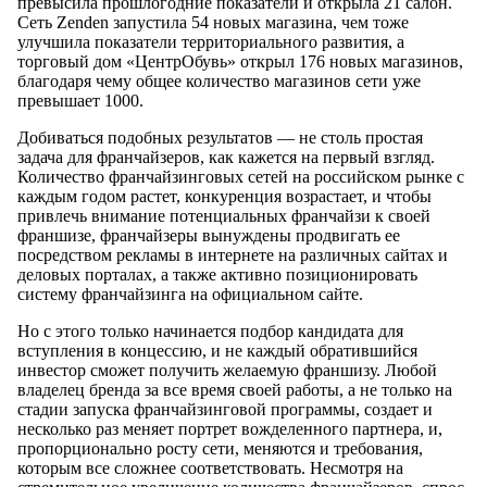
превысила прошлогодние показатели и открыла 21 салон.
Сеть Zenden запустила 54 новых магазина, чем тоже
улучшила показатели территориального развития, а
торговый дом «ЦентрОбувь» открыл 176 новых магазинов,
благодаря чему общее количество магазинов сети уже
превышает 1000.
Добиваться подобных результатов — не столь простая
задача для франчайзеров, как кажется на первый взгляд.
Количество франчайзинговых сетей на российском рынке с
каждым годом растет, конкуренция возрастает, и чтобы
привлечь внимание потенциальных франчайзи к своей
франшизе, франчайзеры вынуждены продвигать ее
посредством рекламы в интернете на различных сайтах и
деловых порталах, а также активно позиционировать
систему франчайзинга на официальном сайте.
Но с этого только начинается подбор кандидата для
вступления в концессию, и не каждый обратившийся
инвестор сможет получить желаемую франшизу. Любой
владелец бренда за все время своей работы, а не только на
стадии запуска франчайзинговой программы, создает и
несколько раз меняет портрет вожделенного партнера, и,
пропорционально росту сети, меняются и требования,
которым все сложнее соответствовать. Несмотря на