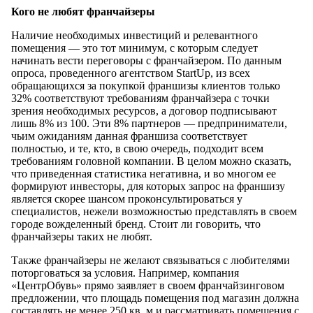
Кого не любят франчайзеры
Наличие необходимых инвестиций и релевантного
помещения — это тот минимум, с которым следует
начинать вести переговоры с франчайзером. По данным
опроса, проведенного агентством StartUp, из всех
обращающихся за покупкой франшизы клиентов только
32% соответствуют требованиям франчайзера с точки
зрения необходимых ресурсов, а договор подписывают
лишь 8% из 100. Эти 8% партнеров — предприниматели,
чьим ожиданиям данная франшиза соответствует
полностью, и те, кто, в свою очередь, подходит всем
требованиям головной компании. В целом можно сказать,
что приведенная статистика негативна, и во многом ее
формируют инвесторы, для которых запрос на франшизу
является скорее шансом проконсультироваться у
специалистов, нежели возможностью представлять в своем
городе вожделенный бренд. Стоит ли говорить, что
франчайзеры таких не любят.
Также франчайзеры не желают связываться с любителями
поторговаться за условия. Например, компания
«ЦентрОбувь» прямо заявляет в своем франчайзинговом
предложении, что площадь помещения под магазин должна
составлять не менее 250 кв. м и рассматривать помещения с