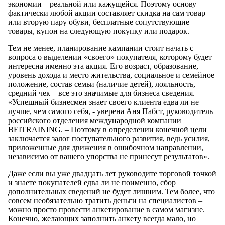
экономии – реальной или кажущейся. Поэтому основу
фактически любой акции составляет скидка на сам товар
или вторую пару обуви, бесплатные сопутствующие
товары, купон на следующую покупку или подарок.
Тем не менее, планирование кампании стоит начать с
вопроса о выделении «своего» покупателя, которому будет
интересна именно эта акция. Его возраст, образование,
уровень дохода и место жительства, социальное и семейное
положение, состав семьи (наличие детей), лояльность,
средний чек – все это значимые для бизнеса сведения.
«Успешный бизнесмен знает своего клиента едва ли не
лучше, чем самого себя, - уверена Аня Пабст, руководитель
российского отделения международной компании
BEITRAINING. – Поэтому в определении конечной цели
заключается залог поступательного развития, ведь усилия,
приложенные для движения в ошибочном направлении,
независимо от вашего упорства не принесут результатов».
Даже если вы уже двадцать лет руководите торговой точкой
и знаете покупателей едва ли не поименно, сбор
дополнительных сведений не будет лишним. Тем более, что
совсем необязательно тратить деньги на специалистов –
можно просто провести анкетирование в самом магизне.
Конечно, желающих заполнить анкету всегда мало, но