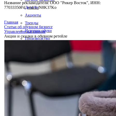
Название рекламодателя: ООО "Рикер Восток", ИНН:
7703335074, erid: LjN8K37Ko
Дизайн
Акценты
Главная
Тренды
Статьи об обувном бизнесе
Истории обуви
Управление магазином
Акции и скидки в обувном ретейле
Производство