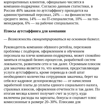
корпоративных клиентов, официально числятся в
компании-подрядчике. Согласно данным статистики, в
России 46% заказов по аутстаффингу приходится на
административный персонал, 24% — на финансистов
среднего звена, 14% — на IT-специалистов, 10% — на топ-
менеджеров, 6% — на рабочие специальности.
Плюсы аутстаффинга для компании
— Возможность сконцентрироваться на основном бизнесе.
Руководитель компании обувного ретейла, переложив
проблемы с подбором, оформлением и обучением
персонала на плечи компании-подрядчика, может спокойно
заняться отладкой бизнес-процессов, разработкой систем
лояльности, развитием сети и так далее. Огромным плюсом
для заказчика является то, что компания, предоставляющая
услуги аутстаффинга, кроме перевода в свой штат
необходимого количества сотрудников заказчика, берет на
себя все кадровое делопроизводство — от начисления
заработной платы до уплаты единого социального налога,
страховых взносов, оформления отчетности и так далее. По
итогам месяца клиент получает счет за услугу, куда
включены расходы на зарплаты, бонусы и соцпакет плюс
комиссионные в размере 20–30%. Плюсами для