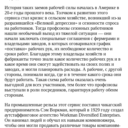
История таких заемов рабочей силы началась в Америке в
20-е годы прошлого века. Толчком к развитию этого
сервиса стал кризис в сельском хозяйстве, возникший из-за
разразившейся «Великой депрессии» и сезонности спроса
на работников. Тогда профсоюзы сезонных работников
нашли необычный выход из тяжелой ситуации — они
начали заключать специальные соглашения с фермерами и
владельцами заводов, в которых оговаривался график
«поставки» рабочих рук, их необходимое количество и
сроки работ. Благодаря этому владельцы хозяйств и
фабриканты точно знали какое количество рабочих рук и в
какое время они смогут задействовать на своих полях и
заводах, и могли планировать расходы. А рабочие, с другой
стороны, понимали когда, где и в течение какого срока они
будут работать. Такая схема работы оказалась очень
выгодной для всех участников, тем более что профсоюзы
выступали в роли посредников, гарантируя работу обеим
сторонам.
На промышленные рельсы этот сервис поставил чикагский
предприниматель Сэм Воркман, который в 1929 году создал
аутстаффинговое агентство Workman Diversified Enterprises.
Он нанимал людей и обучал их навыкам коммивояжера,
чтобы они могли продавать различные товары компаниям-