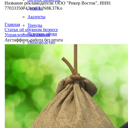
Название рекламодателя: ООО "Рикер Восток", ИНН:
7703335074, erid: LjN8K37Ko
Дизайн
Акценты
Главная
Тренды
Статьи об обувном бизнесе
Истории обуви
Управление магазином
Аустаффинг-работа без штата
Производство