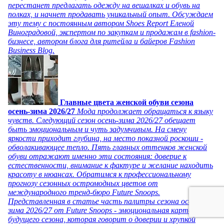
перестанет предлагать одежду на вешалках и обувь на
полках, и начнет продавать уникальный опыт. Обсуждаем
эту тему с постоянным автором Shoes Report Еленой
Виноградовой, экспертом по закупкам и продажам в fashion-
бизнесе, автором блога для ритейла и байеров Fashion
Business Blog.
Главные цвета женской обуви сезона
осень-зима 2026/27
Мода продолжает обращаться к языку
чувств. Следующий сезон осень-зима 2026/27 обещает
быть эмоциональным и чуть задумчивым. На смену
яркости приходит глубина, на место показной роскоши -
обволакивающее тепло. Пять главных оттенков женской
обуви отражают именно эти состояния: доверие к
естественности, внимание к фактуре и желание находить
красоту в нюансах. Обратимся к профессиональному
прогнозу сезонных остромодных цветов от
международного тренд-бюро Future Snoops.
Представленная в статье часть палитры сезона осень-
зима 2026/27 от Future Snoops - эмоциональная карта
будущего сезона, которая говорит о доверии и хрупкой