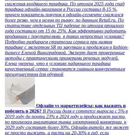
снижения входящего трафика. По итогам 2025 года спад
трафика офлайн-магазинов в России составил 8-15 %,
причем показатель покупок в офлайн-сегменте снижался
более резко, чем в целом по рынку, по данным Retail.ru. По
статистике отдельных ТЦ падение по итогам прошлого
года составило от 15 до 25%. Как эффективно работать
продавцам с покупателями в таких непростых условиях?
Подробно разбираем стратегии сервиса при низком
трафике с экспертом SR по закупкам и продажам в fashion-
бизнесе Еленой Виноградовой. Эксперт дает проверенные
методы с практическими примерами речевых модулей.
Елена уверена, что в условиях падающего трафика
качественный сервис становится главным конкурентным
преимуществом для обувной
Офлайн vs маркетплейсы: как выжить и
победить в 2026?
В России доля e commerce выросла с 5% в
2019 году до почти 23% в 2024 году и продолжает расти,
по прогнозам аналитиков рынка электронной коммерции, к
2029 году составит более 30%. Офлайн-ритейл же может
не просто выжить, а расти на 20-30% в год, если