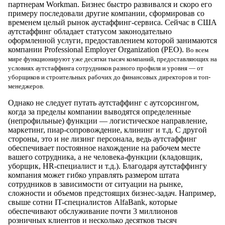
партнерам Workman. Бизнес быстро развивался и скоро его
примеру последовали другие компании, сформировав со
временем целый рынок аустаффинг-сервиса. Сейчас в США
аутстаффинг обладает статусом законодательно
оформленной услуги, предоставлением которой занимаются
компании Professional Employer Organization (PEO).
Во всем
мире функционируют уже десятки тысяч компаний, предоставляющих на
условиях аутстаффинга сотрудников разного профиля и уровня — от
уборщиков и строительных рабочих до финансовых директоров и топ-
менеджеров.
Однако не следует путать аутстаффинг с аутсорсингом,
когда за пределы компании выводятся определенные
(непрофильные) функции — логистическое направление,
маркетинг, пиар-сопровождение, клининг и т.д. С другой
стороны, это и не лизинг персонала, ведь аутстаффинг
обеспечивает постоянное нахождение на рабочем месте
вашего сотрудника, а не человека-функции (кладовщик,
уборщик, HR-специалист и т.д.). Благодаря аутстаффингу
компания может гибко управлять размером штата
сотрудников в зависимости от ситуации на рынке,
сложности и объемов предстоящих бизнес-задач. Например,
свыше сотни IT-специалистов AlfaBank, которые
обеспечивают обслуживание почти 3 миллионов
розничных клиентов и несколько десятков тысяч