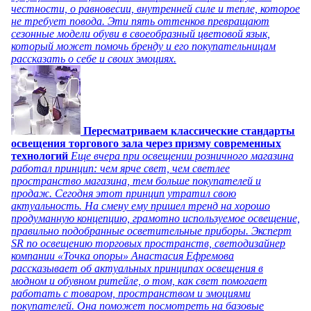
честности, о равновесии, внутренней силе и тепле, которое
не требует повода. Эти пять оттенков превращают
сезонные модели обуви в своеобразный цветовой язык,
который может помочь бренду и его покупательницам
рассказать о себе и своих эмоциях.
Пересматриваем классические стандарты
освещения торгового зала через призму современных
технологий
Еще вчера при освещении розничного магазина
работал принцип: чем ярче свет, чем светлее
пространство магазина, тем больше покупателей и
продаж. Сегодня этот принцип утратил свою
актуальность. На смену ему пришел тренд на хорошо
продуманную концепцию, грамотно используемое освещение,
правильно подобранные осветительные приборы. Эксперт
SR по освещению торговых пространств, светодизайнер
компании «Точка опоры» Анастасия Ефремова
рассказывает об актуальных принципах освещения в
модном и обувном ритейле, о том, как свет помогает
работать с товаром, пространством и эмоциями
покупателей. Она поможет посмотреть на базовые