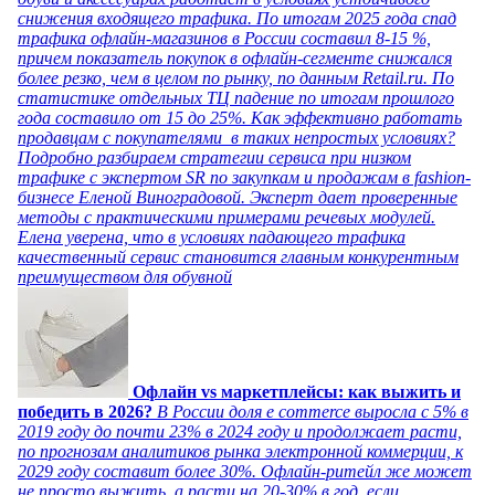
снижения входящего трафика. По итогам 2025 года спад
трафика офлайн-магазинов в России составил 8-15 %,
причем показатель покупок в офлайн-сегменте снижался
более резко, чем в целом по рынку, по данным Retail.ru. По
статистике отдельных ТЦ падение по итогам прошлого
года составило от 15 до 25%. Как эффективно работать
продавцам с покупателями в таких непростых условиях?
Подробно разбираем стратегии сервиса при низком
трафике с экспертом SR по закупкам и продажам в fashion-
бизнесе Еленой Виноградовой. Эксперт дает проверенные
методы с практическими примерами речевых модулей.
Елена уверена, что в условиях падающего трафика
качественный сервис становится главным конкурентным
преимуществом для обувной
Офлайн vs маркетплейсы: как выжить и
победить в 2026?
В России доля e commerce выросла с 5% в
2019 году до почти 23% в 2024 году и продолжает расти,
по прогнозам аналитиков рынка электронной коммерции, к
2029 году составит более 30%. Офлайн-ритейл же может
не просто выжить, а расти на 20-30% в год, если