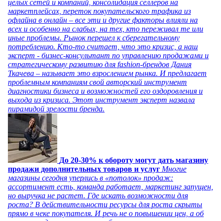
целых сетей и компаний, консолидация селлеров на
маркетплейсах, переток покупательского трафика из
офлайна в онлайн – все эти и другие факторы влияли на
всех и особенно на слабых, на тех, кто переживал те или
иные проблемы. Рынок перешел к сберегательному
потреблению. Кто-то считает, что это кризис, а наш
эксперт - бизнес-консультант по управлению продажами и
стратегическому развитию для fashion-брендов Дания
Ткачева – называет это взрослением рынка. И предлагает
проблемным компаниям свой авторский инструмент
диагностики бизнеса и возможностей его оздоровления и
выхода из кризиса. Этот инструмент эксперт назвала
пирамидой зрелости бренда.
До 20-30% к обороту могут дать магазину
продажи дополнительных товаров и услуг
Многие
магазины сегодня уперлись в «потолок» продаж:
ассортимент есть, команда работает, маркетинг запущен,
но выручка не растет. Где искать возможности для
роста? В действительности ресурсы для роста скрыты
прямо в чеке покупателя. И речь не о повышении цен, а об