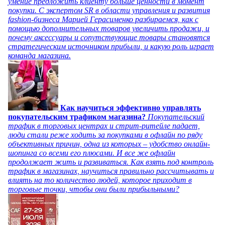
умение предложить клиенту больше ценности в момент
покупки. С экспертом SR в области управления и развития
fashion-бизнеса Марией Герасименко разбираемся, как с
помощью дополнительных товаров увеличить продажи, и
почему аксессуары и сопутствующие товары становятся
стратегическим источником прибыли, и какую роль играет
команда магазина.
Как научиться эффективно управлять
покупательским трафиком магазина?
Покупательский
трафик в торговых центрах и стрит-ритейле падает,
люди стали реже ходить за покупками в офлайн по ряду
объективных причин, одна из которых – удобство онлайн-
шопинга со всеми его плюсами. И все же офлайн
продолжает жить и развиваться. Как взять под контроль
трафик в магазинах, научиться правильно рассчитывать и
влиять на то количество людей, которое приходит в
торговые точки, чтобы они были прибыльными?