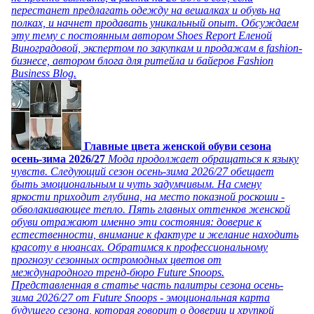
перестанет предлагать одежду на вешалках и обувь на
полках, и начнет продавать уникальный опыт. Обсуждаем
эту тему с постоянным автором Shoes Report Еленой
Виноградовой, экспертом по закупкам и продажам в fashion-
бизнесе, автором блога для ритейла и байеров Fashion
Business Blog.
Главные цвета женской обуви сезона
осень-зима 2026/27
Мода продолжает обращаться к языку
чувств. Следующий сезон осень-зима 2026/27 обещает
быть эмоциональным и чуть задумчивым. На смену
яркости приходит глубина, на место показной роскоши -
обволакивающее тепло. Пять главных оттенков женской
обуви отражают именно эти состояния: доверие к
естественности, внимание к фактуре и желание находить
красоту в нюансах. Обратимся к профессиональному
прогнозу сезонных остромодных цветов от
международного тренд-бюро Future Snoops.
Представленная в статье часть палитры сезона осень-
зима 2026/27 от Future Snoops - эмоциональная карта
будущего сезона, которая говорит о доверии и хрупкой