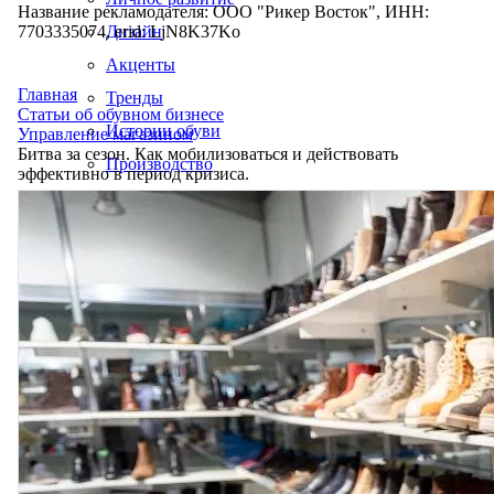
Название рекламодателя: ООО "Рикер Восток", ИНН:
7703335074, erid: LjN8K37Ko
Дизайн
Акценты
Главная
Тренды
Статьи об обувном бизнесе
Истории обуви
Управление магазином
Битва за сезон. Как мобилизоваться и действовать
Производство
эффективно в период кризиса.