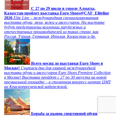
C 27 по 29 июля в городе Алматы,
Казахстан пройдет выставка Euro Shoes@CAF_Eliteline
2026
Elite Line – международная специализированная
выставка обуви, меха, кожи и аксессуаров. На выставке
будут представлены коллекции зарубежных и
отечественных производителей из таких стран, как
Россия, Турция, Германия, Италия, Казахстан и др.
Всего месяц до выставки Euro Shoes в
Москве!
Считаем дни для главной международной
выставки обуви и аксессуаров Euro Shoes Premiere Collection
в Москве! Выставка пройдет с 27 по 30 августа на новой
премиальной площадке – в столичном конгресс-центре ЦМТ
на Краснопресненской набережной.
Борьба за рынок спортивной обуви