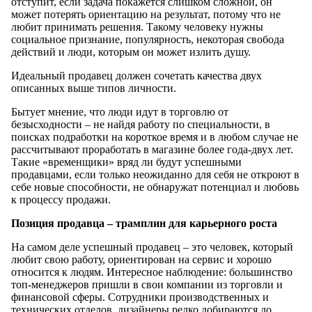
отступит, если задача покажется слишком сложной, он
может потерять ориентацию на результат, потому что не
любит принимать решения. Такому человеку нужны
социальное признание, популярность, некоторая свобода
действий и люди, которым он может излить душу.
Идеальный продавец должен сочетать качества двух
описанных выше типов личности.
Бытует мнение, что люди идут в торговлю от
безысходности – не найдя работу по специальности, в
поисках подработки на короткое время и в любом случае не
рассчитывают проработать в магазине более года-двух лет.
Такие «временщики» вряд ли будут успешными
продавцами, если только неожиданно для себя не откроют в
себе новые способности, не обнаружат потенциал и любовь
к процессу продажи.
Позиция продавца – трамплин для карьерного роста
На самом деле успешный продавец – это человек, который
любит свою работу, ориентирован на сервис и хорошо
относится к людям. Интересное наблюдение: большинство
топ-менеджеров пришли в свои компании из торговли и
финансовой сферы. Сотрудники производственных и
технических отделов, дизайнеры редко добираются до