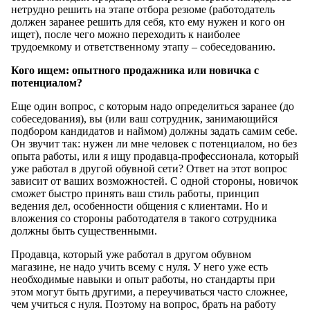
нетрудно решить на этапе отбора резюме (работодатель
должен заранее решить для себя, кто ему нужен и кого он
ищет), после чего можно переходить к наиболее
трудоемкому и ответственному этапу – собеседованию.
Кого ищем: опытного продажника или новичка с
потенциалом?
Еще один вопрос, с которым надо определиться заранее (до
собеседования), вы (или ваш сотрудник, занимающийся
подбором кандидатов и наймом) должны задать самим себе.
Он звучит так: нужен ли мне человек с потенциалом, но без
опыта работы, или я ищу продавца-профессионала, который
уже работал в другой обувной сети? Ответ на этот вопрос
зависит от ваших возможностей. С одной стороны, новичок
сможет быстро принять ваш стиль работы, принцип
ведения дел, особенности общения с клиентами. Но и
вложения со стороны работодателя в такого сотрудника
должны быть существенными.
Продавца, который уже работал в другом обувном
магазине, не надо учить всему с нуля. У него уже есть
необходимые навыки и опыт работы, но стандарты при
этом могут быть другими, а переучиваться часто сложнее,
чем учиться с нуля. Поэтому на вопрос, брать на работу