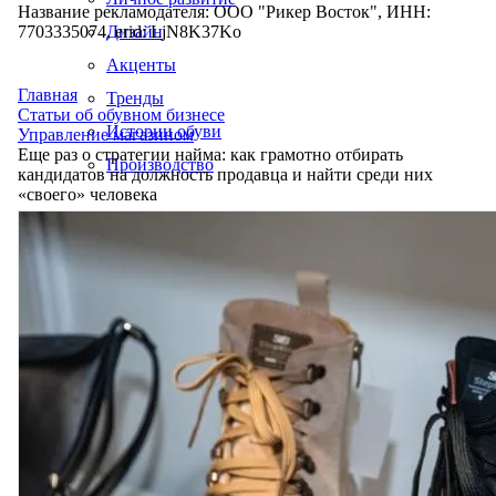
Название рекламодателя: ООО "Рикер Восток", ИНН:
7703335074, erid: LjN8K37Ko
Дизайн
Акценты
Главная
Тренды
Статьи об обувном бизнесе
Истории обуви
Управление магазином
Еще раз о стратегии найма: как грамотно отбирать
Производство
кандидатов на должность продавца и найти среди них
«своего» человека