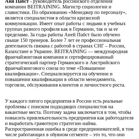
Аня Пабст
- руководитель российского отделения
компании BEITRAINING. Магистр социологии и
славистики. По образованию «Менеджер по персоналу»,
является специалистом в области кризисной
коммуникации. Имеет опыт работы с людьми в учебных
группах разного профиля как в Германии, так и за ее
пределами. За годы работы Аней Пабст было обучено
свыше 150 тренеров. Более 7 лет ее профессиональная
деятельность связана с работой в странах СНГ – России,
Казахстане и Украине. BEITRAINING — международная
франчайзинговая компания и сертифицированный
стратегический партнер Германского и Австрийского
франчайзингового союза по теме «Повышение
квалификации». Специализируется на обучении и
повышении квалификации в области менеджмента,
торговли, обслуживания клиентов и личностного роста.
У каждого пятого предприятия в России есть реальные
проблемы с поиском подходящих специалистов на
вакантные места. Поэтому задача заключается в том, чтобы
повысить привлекательность предприятия как работодателя
и выработать грамотную стратегию найма.
Распространенная ошибка в среде предпринимателей, в том
числе работающих в обувном сегменте – это то, что они