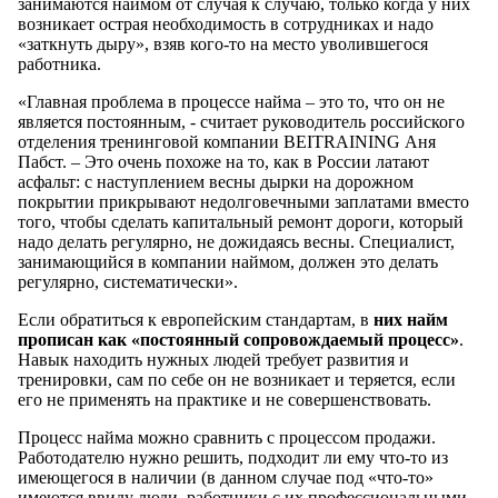
занимаются наймом от случая к случаю, только когда у них
возникает острая необходимость в сотрудниках и надо
«заткнуть дыру», взяв кого-то на место уволившегося
работника.
«Главная проблема в процессе найма – это то, что он не
является постоянным, - считает руководитель российского
отделения тренинговой компании BEITRAINING Аня
Пабст. – Это очень похоже на то, как в России латают
асфальт: с наступлением весны дырки на дорожном
покрытии прикрывают недолговечными заплатами вместо
того, чтобы сделать капитальный ремонт дороги, который
надо делать регулярно, не дожидаясь весны. Специалист,
занимающийся в компании наймом, должен это делать
регулярно, систематически».
Если обратиться к европейским стандартам, в
них найм
прописан как «постоянный сопровождаемый процесс»
.
Навык находить нужных людей требует развития и
тренировки, сам по себе он не возникает и теряется, если
его не применять на практике и не совершенствовать.
Процесс найма можно сравнить с процессом продажи.
Работодателю нужно решить, подходит ли ему что-то из
имеющегося в наличии (в данном случае под «что-то»
имеются ввиду люди, работники с их профессиональными,