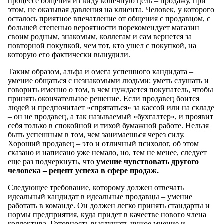
процессе общения из виду конечную цель – продажу, при
этом, не оказывая давления на клиента. Человек, у которого
осталось приятное впечатление от общения с продавцом, с
большей степенью вероятности порекомендует магазин
своим родным, знакомым, коллегам и сам вернется за
повторной покупкой, чем тот, кто ушел с покупкой, на
которую его фактически вынудили.
Таким образом, альфа и омега успешного кандидата –
умение общаться с незнакомыми людьми: уметь слушать и
говорить именно о том, в чем нуждается покупатель, чтобы
принять окончательное решение. Если продавец боится
людей и предпочитает «спрятаться» за кассой или на складе
– он не продавец, а так называемый «бухгалтер», и проявит
себя только в спокойной и тихой бумажной работе. Нельзя
быть успешным в том, чем занимаешься через силу.
Хороший продавец – это и отличный психолог, об этом
сказано и написано уже немало, но, тем не менее, следует
еще раз подчеркнуть, что
умение чувствовать другого
человека – рецепт успеха в сфере продаж.
Следующее требование, которому должен отвечать
идеальный кандидат в идеальные продавцы – умение
работать в команде. Он должен легко принять стандарты и
нормы предприятия, куда придет в качестве нового члена
коллектива. Готовность выслушать чужое мнение и