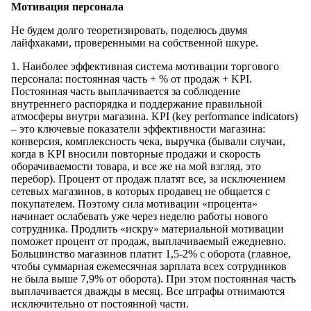
Мотивация персонала
Не будем долго теоретизировать, поделюсь двумя
лайфхаками, проверенными на собственной шкуре.
1. Наиболее эффективная система мотивации торгового
персонала: постоянная часть + % от продаж + KPI.
Постоянная часть выплачивается за соблюдение
внутреннего распорядка и поддержание правильной
атмосферы внутри магазина. KPI (key performance indicators)
– это ключевые показатели эффективности магазина:
конверсия, комплексность чека, выручка (бывали случаи,
когда в KPI вносили повторные продажи и скорость
оборачиваемости товара, и все же на мой взгляд, это
перебор). Процент от продаж платят все, за исключением
сетевых магазинов, в которых продавец не общается с
покупателем. Поэтому сила мотивации «процента»
начинает ослабевать уже через неделю работы нового
сотрудника. Продлить «искру» материальной мотивации
поможет процент от продаж, выплачиваемый ежедневно.
Большинство магазинов платит 1,5-2% с оборота (главное,
чтобы суммарная ежемесячная зарплата всех сотрудников
не была выше 7,9% от оборота). При этом постоянная часть
выплачивается дважды в месяц. Все штрафы отнимаются
исключительно от постоянной части.