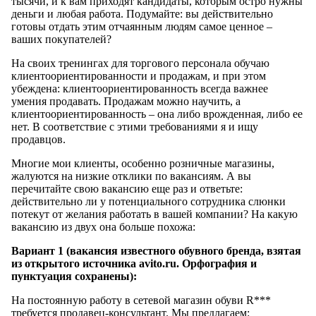
тысячи, и к вам приходят кандидаты, которым остро нужны
деньги и любая работа. Подумайте: вы действительно
готовы отдать этим отчаянным людям самое ценное –
ваших покупателей?
На своих тренингах для торгового персонала обучаю
клиентоориентированности и продажам, и при этом
убеждена: клиентоориентированность всегда важнее
умения продавать. Продажам можно научить, а
клиентоориентированность – она либо врожденная, либо ее
нет. В соответствие с этими требованиями я и ищу
продавцов.
Многие мои клиенты, особенно розничные магазины,
жалуются на низкие отклики по вакансиям. А вы
перечитайте свою вакансию еще раз и ответьте:
действительно ли у потенциального сотрудника слюнки
потекут от желания работать в вашей компании? На какую
вакансию из двух она больше похожа:
Вариант 1 (вакансия известного обувного бренда, взятая
из открытого источника avito.ru. Орфография и
пунктуация сохранены):
На постоянную работу в сетевой магазин обуви R***
требуется продавец-консультант. Мы предлагаем: