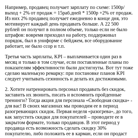
Например, продавец получает зарплату по схеме: 1500р/
выход + 2% от продаж = 15раб.дней * 1500р +2% от продаж.
Из них 2% продавец получает ежедневно в конце дня, это
мотивирует каждый день продавать больше. А 22 500
рублей он получит в полном объеме, только если не было
штрафов: вовремя приходил на работу, поддерживал
порядок, был в униформе с бейджем, все оборудование
работает, не было ссор и т.п.
Третья часть зарплаты, KPI – выплачивается один раз в
месяц и только в том случае, если поставленные планы по
показателям эффективности были достигнуты. Вот тут тоже
сделаю маленькую ремарку: при постановке планов KPI
следует учитывать сезонность и делать их достижимыми.
2. Хотите натренировать персонал продавать без скидок,
заставить их звонить, писать и вспомнить пройденные
тренинги? Тогда акция для персонала «Свободная скидка» -
для вас! В своих магазинах мы проводим ее в период
разогревающих скидок. Первая неделя «разогрева», до того,
как запустить скидки для покупателей – проводите ее в
закрытом формате, только продавцов. В этот период у
продавца есть возможность сделать скидку 30%
покупателю, либо положить ее в карман, если он продаст