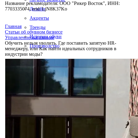
Название рекламодателя: ООО "Рикер Восток", ИНН:
7703335074, erid: LjN8K37Ko
Дизайн
Акценты
Главная
Тренды
Статьи об обувном бизнесе
Истории обуви
Управление магазином
Обучить нельзя уволить. Где поставить запятую HR-
Производство
менеджеру, или Как найти идеальных сотрудников в
индустрии моды?