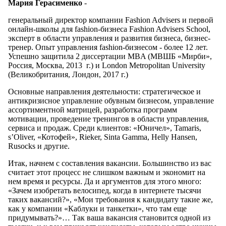
Мария Герасименко
-
генеральный директор компании Fashion Advisers и первой
онлайн-школы для fashion-бизнеса Fashion Advisers School,
эксперт в области управления и развития бизнеса, бизнес-
тренер. Опыт управления fashion-бизнесом - более 12 лет.
Успешно защитила 2 диссертации MBA (МВШБ «Мирби»,
Россия, Москва, 2013 г.) и London Metropolitan University
(Великобритания, Лондон, 2017 г.)
Основные направления деятельности: стратегическое и
антикризисное управление обувным бизнесом, управление
ассортиментной матрицей, разработка программ
мотивации, проведение тренингов в области управления,
сервиса и продаж. Среди клиентов: «Юничел», Tamaris,
s’Oliver, «Котофей», Rieker, Sinta Gamma, Helly Hansen,
Rusocks и другие.
Итак, начнем с составления вакансии. Большинство из вас
считает этот процесс не слишком важным и экономит на
нем время и ресурсы. Да и аргументов для этого много:
«Зачем изобретать велосипед, когда в интернете тысячи
таких вакансий?», «Мои требования к кандидату такие же,
как у компании «Каблуки и танкетки», что там еще
придумывать?»… Так ваша вакансия становится одной из