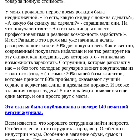
товар за полную стоимость.
У моих продавцов первое время реакция была
неоднозначной. «То есть, какую скидку я должна сделать?»,
«А какую бы скидку вы сделали?» - спрашивали они. На
что получали ответ: «Это испытание для вашего
профессионализма и реальная возможность заработать!».
Итог: Раньше в это время мы уже начинали делать
разогревающие скидки 30% для покупателей. Как известно,
современный покупатель избалован и не так реагирует на
эту скидку, как продавцы, для которых это - уникальная
возможность заработать. Сотрудники, которые работают у
нас – и без того молодцы: регулярно звонят покупателям из
«золотого фонда» (те самые 20% нашей базы клиентов,
которые приносят 80% прибыли), оказывают лучший
сервис и держат магазины в идеальном порядке. И все же
эта акция творит чудеса! У них как будто появляется еще
один мотор, и они просто рвут с места.
Эта статья была опубликована в номере 149 печатной
версии журнала.
Всем известно, что хорошего сотрудника найти непросто.
Особенно, если этот сотрудник – продавец. Особенно в
индустрии моды. Особенно в магазине обуви, сумок и
аксессуаров. Где же искать идеальных…