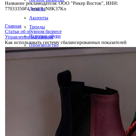
Название рекламодателя: ООО "Рикер Восток", ИНН:
7703335074, erid: LjN8K37Ko
Дизайн
Акценты
Главная
Тренды
Статьи об обувном бизнесе
Истории обуви
Управление магазином
Как использовать систему сбалансированных показателей
Производство