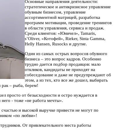
Основные направления деятельности:
стратегическое и антикризисное управление
обувным бизнесом, управление
ассортиментной матрицей, разработка
программ мотивации, проведение тренингов
в области управления, сервиса и продаж.
Среди клиентов: «Юничел», Tamaris,
s’Oliver, «Котофей», Rieker, Sinta Gamma,
Helly Hansen, Rusocks и другие.
Один из самых острых вопросов обувного
бизнеса – это вопрос кадров. Особенно
трудно дается подбор продавцов: мало
откликов, кандидаты не приходят на
собеседование и даже не предупреждают об
этом, а из тех, кто все же дошел, выбирать
 рак – рыба, берем!
шел просто от безысходности и остро нуждается в
 него - тоже «не работа мечты».
счастью и высокой выручке привести не могут по
тником «по любви»!
отрудников. От привлекательного места работы