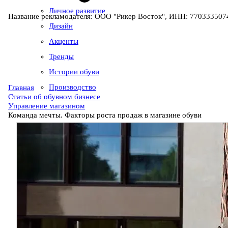
Личное развитие
Название рекламодателя: ООО "Рикер Восток", ИНН: 7703335074
Дизайн
Акценты
Тренды
Истории обуви
Производство
Главная
Статьи об обувном бизнесе
Управление магазином
Команда мечты. Факторы роста продаж в магазине обуви