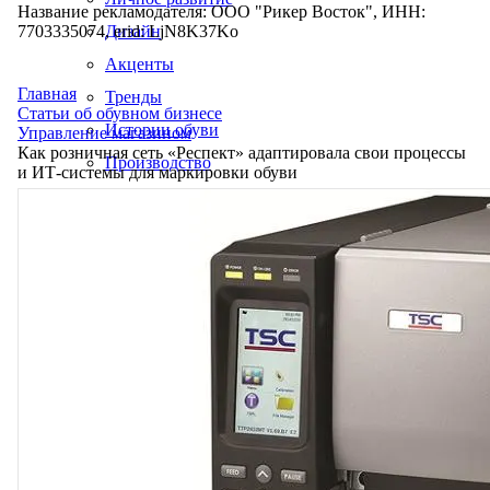
Название рекламодателя: ООО "Рикер Восток", ИНН:
7703335074, erid: LjN8K37Ko
Дизайн
Акценты
Главная
Тренды
Статьи об обувном бизнесе
Истории обуви
Управление магазином
Как розничная сеть «Респект» адаптировала свои процессы
Производство
и ИТ-системы для маркировки обуви