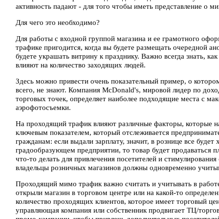
активность падают - для того чтобы иметь представление о 
Для чего это необходимо?
Для работы с входной группой магазина и ее грамотного оф
трафике пригодится, когда вы будете размещать очередной ано
будете украшать витрину к празднику. Важно всегда знать, к
влияют на количество заходящих людей.
Здесь можно привести очень показательный пример, о которо
всего, не знают. Компания McDonald's, мировой лидер по до
торговых точек, определяет наиболее подходящие места с м
аэрофотосъемки.
На проходящий трафик влияют различные факторы, которые на
ключевым показателем, который отслеживается предпринимат
гражданам: если выдали зарплату, значит, в рознице все будет
градообразующем предприятии, то товар будет продаваться пл
что-то делать для привлечения посетителей и стимулирования 
владельцы розничных магазинов должны одновременно учитыв
Проходящий мимо трафик важно считать и учитывать в работе
открыли магазин в торговом центре или на какой-то определен
количество проходящих клиентов, которое имеет торговый цент
управляющая компания или собственник продвигает ТЦ/торгов