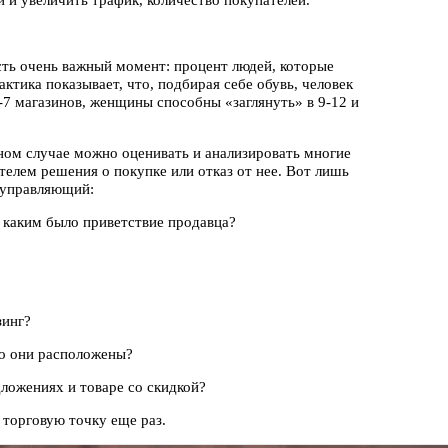
 и увеличить трафик, количество покупателей.
есть очень важный момент: процент людей, которые
ктика показывает, что, подбирая себе обувь, человек
-7 магазинов, женщины способны «заглянуть» в 9-12 и
нном случае можно оценивать и анализировать многие
телем решения о покупке или отказ от нее. Вот лишь
и управляющий:
, каким было приветствие продавца?
зинг?
но они расположены?
ложениях и товаре со скидкой?
у торговую точку еще раз.