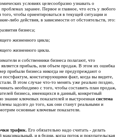
омических условиях целесообразно узнавать о
роблемах заранее. Первое и главное, что есть у любого
я того, чтобы ориентироваться в текущей ситуации и
кие-либо действия, в зависимости от обстоятельств, это:
развития бизнеса;
ящего жизненного цикла;
ящего жизненного цикла.
матели и собственники бизнеса полагают, что
 является прибыль, или объем продаж. В этом их ошибка
змер прибыли бизнеса никогда не предупреждают о
 постфактум, констатирующими факт, когда вы видите,
али. В этом случае что-то менять уже реально поздно,
чинать необходимо с того, чтобы составить план продаж,
ателей бизнеса, имеющихся в данный, конкретный
но знание ключевых показателей и выстроенная
система
лемы задолго до того, как они станут реальными и
смотрим основные ключевые показатели.
очки трафик.
Его обязательно надо считать - делать
 максимальный, и в будни, когда поток и покупательская