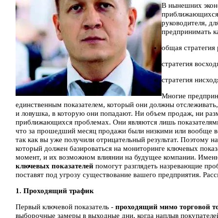
В нынешних экон
приближающихся п
руководителя, дл
предпринимать ка
общая стратегия 
стратегия восход
стратегия нисход
Многие предприни
единственным показателем, который они должны отслеживать,
и ловушка, в которую они попадают. Ни объем продаж, ни ра
приближающихся проблемах. Они являются лишь показателями
что за прошедший месяц продажи были низкими или вообще вст
так как вы уже получили отрицательный результат. Поэтому на
который должен базироваться на мониторинге ключевых показ
момент, и их возможном влиянии на будущее компании. Имен
ключевых показателей
помогут разглядеть назревающие проб
поставят под угрозу существование вашего предприятия. Рас
1. Проходящий трафик
Первый ключевой показатель -
проходящий мимо торговой т
выборочные замеры в выходные дни, когда наплыв покупателей