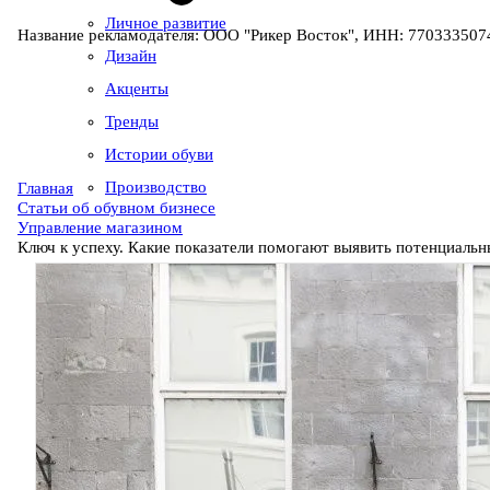
Личное развитие
Название рекламодателя: ООО "Рикер Восток", ИНН: 7703335074
Дизайн
Акценты
Тренды
Истории обуви
Производство
Главная
Статьи об обувном бизнесе
Управление магазином
Ключ к успеху. Какие показатели помогают выявить потенциальн