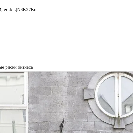
, erid: LjN8K37Ko
ые риски бизнеса