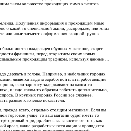
минимальном количестве проходящих мимо клиентов.
ормления. Полученная информация о проходящем мимо
нс о какой-то специальной акции, распродаже, или когда
ак те или иные элементы оформления входной группы
м большинство владельцев обувных магазинов, скорее
ходности франшизы, перед открытием своих новых
аксимальным проходящим трафиком, используя данные …
до держать в голове. Например, в небольших городах
елями, является выдача заработной платы работающим
 хорошо, если зарплату задерживают на каком-то
охо, и надо каким-то образом работать дополнительно,
спроса. В крупных городах России все сложнее,
ать разные ключевые показатели.
, прежде всего, отдельно стоящим магазинам. Если вы
ной торговой улице, то ваш магазин будет иметь то
р/торговый коридор. Здесь вы зависите от того, как
ый ареал, какие разрабатываются акции и проводятся