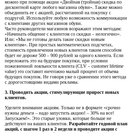
можно при помощи акции «Двойная (тройная) скидка по
дисконтной карте любого магазина обуви». Также можно
объединить ее с акцией, рассчитанной на покупку с
подругой. Используйте любую возможность коммуникации
с клиентами других магазинов обуви.
Часто руководители магазинов возражают этим методам:
«Начинать общение с клиентом со скидки – нелогично».
Или: «Мы не готовы делать такие скидки новым
клиентам». При простых математических подсчетах,
стоимость привлечения новых клиентов таким способом
будет не дороже 500 – 900 рублей за одного клиента. Если
переложить это на будущие покупки, при условии
пожизненной лояльности клиента (CLV – customer lifetime
value) это составит ничтожно малый процент от объема
будущих покупок. Не говоря уже о сравнении этого метода
с дорогостоящими видами рекламы.
3. Проводить акции, стимулирующие прирост новых
клиентов.
Уделите внимание акциям. Только не в формате «срочно
нужны деньги – надо запустить акцию! – 30% на все!
Запускаем!». Это старые уловки, которые больше не
действуют на ваших клиентов.
Разработайте годовой план
акций, с шагом 1 раз в 2 недели и проводите акции с