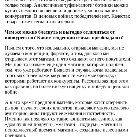
только товар. Аналогичные туфли/сапоги/ ботинки можно
купить немного дешевле или дороже у многих ваших
конкурентов. В ценовых войнах победителей нет. Качество
товара тоже всегда относительно.
Чем же можно блеснуть и выгодно отличиться от
конкурентов? Какие тенденции сейчас преобладают?
Начнем с того, что изначально, открывая магазин, мы не
думаем о концепции, формате, о том, для кого мы
открываем этот магазин и что ожидают от него покупатели.
Мы просто создаем еще один магазин, который подобен
тем, что уже работают. Бывают и случаи, когда владельцы
торговых точек даже закупают те же самые бренды, с
которыми работают их конкуренты. Рассчитывая при этом,
как правило, на более низкую наценку и победу в ценовой
войне.
А в это время предприниматели, которые хотят опередить
рынок, изучают своих клиентов, выделяют узкую целевую
аудиторию, анализируют ее желания и потребности.
Именно так появляются такие концепты магазинов, как
«дом лучшей подруги», «магазин – подиум», «легкий и
неподвластный времени магазин», созданные известными
брендами.