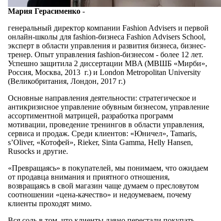
Мария Герасименко
-
генеральный директор компании Fashion Advisers и первой
онлайн-школы для fashion-бизнеса Fashion Advisers School,
эксперт в области управления и развития бизнеса, бизнес-
тренер. Опыт управления fashion-бизнесом - более 12 лет.
Успешно защитила 2 диссертации MBA (МВШБ «Мирби»,
Россия, Москва, 2013 г.) и London Metropolitan University
(Великобритания, Лондон, 2017 г.)
Основные направления деятельности: стратегическое и
антикризисное управление обувным бизнесом, управление
ассортиментной матрицей, разработка программ
мотивации, проведение тренингов в области управления,
сервиса и продаж. Среди клиентов: «Юничел», Tamaris,
s’Oliver, «Котофей», Rieker, Sinta Gamma, Helly Hansen,
Rusocks и другие.
«Превращаясь» в покупателей, мы понимаем, что ожидаем
от продавца внимания и приятного отношения,
возвращаясь в свой магазин чаще думаем о пресловутом
соотношении «цена-качество» и недоумеваем, почему
клиенты проходят мимо.
Вся соль в том, что клиенты давно перестали покупать