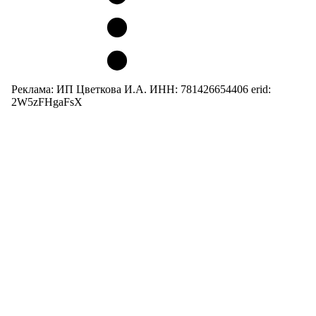
Реклама: ИП Цветкова И.А. ИНН: 781426654406 erid:
2W5zFHgaFsX