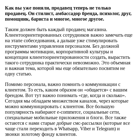
Как вы уже поняли, продавец теперь не только
продавец. Он стилист, амбассадор бренда, психолог, друг,
помощник, бариста и многое, многое другое.
Таким должен быть каждый продавец магазина.
Клиентоориентированных сотрудников важно замечать еще
на этапе собеседования, а дальше уже стимулировать
инструментами управления персоналом. Без должной
программы мотивации, корпоративной культуры и
концепции клиентоориентированности создать, вырастить
такого сотрудника практически невозможно. Это объемная
и важная тема, которой мы еще обязательно посвятим не
одну статью.
Помимо персонала, важно помнить о коммуникации с
клиентом. То есть, каким образом он «общается» с вашим
брендом. Вот тут важно понимать «где, когда и сколько».
Сегодня мы обладаем множеством каналов, через которые
можно коммуницировать с клиентом. Все большую
популярность набирают e-commerce, социальные сети,
специальные мобильные приложения и блоги. Все также
остаются с нами старые добрые смс-рассылки (которые все
чаще стали переходить в Whatsapp, Viber и Telegram) и
звонки золотому фонду клиентов.