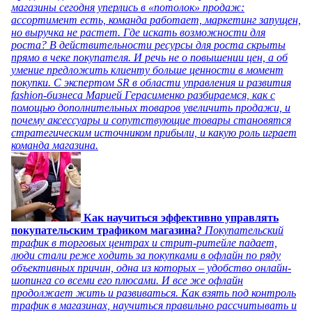
магазины сегодня уперлись в «потолок» продаж:
ассортимент есть, команда работает, маркетинг запущен,
но выручка не растет. Где искать возможности для
роста? В действительности ресурсы для роста скрыты
прямо в чеке покупателя. И речь не о повышении цен, а об
умение предложить клиенту больше ценности в момент
покупки. С экспертом SR в области управления и развития
fashion-бизнеса Марией Герасименко разбираемся, как с
помощью дополнительных товаров увеличить продажи, и
почему аксессуары и сопутствующие товары становятся
стратегическим источником прибыли, и какую роль играет
команда магазина.
Как научиться эффективно управлять
покупательским трафиком магазина?
Покупательский
трафик в торговых центрах и стрит-ритейле падает,
люди стали реже ходить за покупками в офлайн по ряду
объективных причин, одна из которых – удобство онлайн-
шопинга со всеми его плюсами. И все же офлайн
продолжает жить и развиваться. Как взять под контроль
трафик в магазинах, научиться правильно рассчитывать и