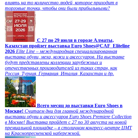
влиять на то количество людей, которое приходит в
торговые точки, чтобы они были прибыльными?
C 27 по 29 июля в городе Алматы,
Казахстан пройдет выставка Euro Shoes@CAF_Eliteline
2026
Elite Line – международная специализированная
выставка обуви, меха, кожи и аксессуаров. На выставке
будут представлены коллекции зарубежных и
отечественных производителей из таких стран, как
Россия, Турция, Германия, Италия, Казахстан и др.
Всего месяц до выставки Euro Shoes в
Москве!
Считаем дни для главной международной
выставки обуви и аксессуаров Euro Shoes Premiere Collection
в Москве! Выставка пройдет с 27 по 30 августа на новой
премиальной площадке – в столичном конгресс-центре ЦМТ
на Краснопресненской набережной.