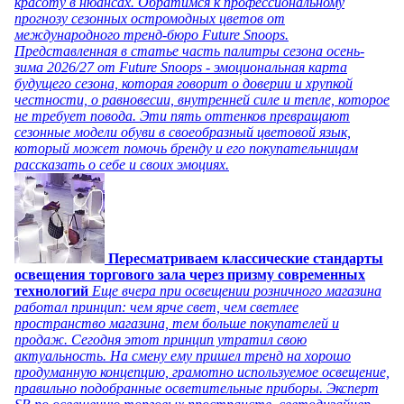
красоту в нюансах. Обратимся к профессиональному
прогнозу сезонных остромодных цветов от
международного тренд-бюро Future Snoops.
Представленная в статье часть палитры сезона осень-
зима 2026/27 от Future Snoops - эмоциональная карта
будущего сезона, которая говорит о доверии и хрупкой
честности, о равновесии, внутренней силе и тепле, которое
не требует повода. Эти пять оттенков превращают
сезонные модели обуви в своеобразный цветовой язык,
который может помочь бренду и его покупательницам
рассказать о себе и своих эмоциях.
Пересматриваем классические стандарты
освещения торгового зала через призму современных
технологий
Еще вчера при освещении розничного магазина
работал принцип: чем ярче свет, чем светлее
пространство магазина, тем больше покупателей и
продаж. Сегодня этот принцип утратил свою
актуальность. На смену ему пришел тренд на хорошо
продуманную концепцию, грамотно используемое освещение,
правильно подобранные осветительные приборы. Эксперт