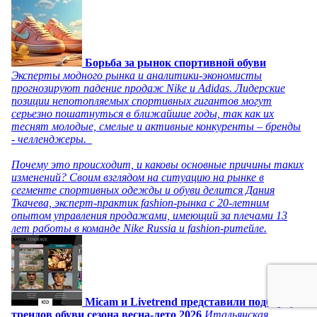
Борьба за рынок спортивной обуви
Эксперты модного рынка и аналитики-экономисты
прогнозируют падение продаж Nike и Adidas. Лидерские
позиции непотопляемых спортивных гигантов могут
серьезно пошатнуться в ближайшие годы, так как их
теснят молодые, смелые и активные конкуренты – бренды
- челленджеры.
Почему это происходит, и каковы основные причины таких
изменений? Своим взглядом на ситуацию на рынке в
сегменте спортивных одежды и обуви делится Дания
Ткачева, эксперт-практик fashion-рынка с 20-летним
опытом управления продажами, имеющий за плечами 13
лет работы в команде Nike Russia и fashion-ритейле.
Micam и Livetrend представили подборку
трендов обуви сезона весна-лето 2026
Итальянская