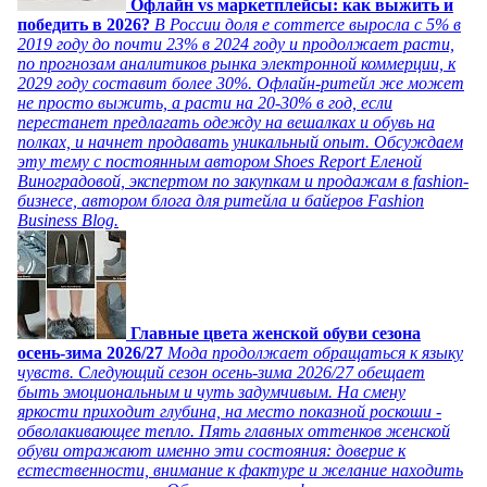
Офлайн vs маркетплейсы: как выжить и
победить в 2026?
В России доля e commerce выросла с 5% в
2019 году до почти 23% в 2024 году и продолжает расти,
по прогнозам аналитиков рынка электронной коммерции, к
2029 году составит более 30%. Офлайн-ритейл же может
не просто выжить, а расти на 20-30% в год, если
перестанет предлагать одежду на вешалках и обувь на
полках, и начнет продавать уникальный опыт. Обсуждаем
эту тему с постоянным автором Shoes Report Еленой
Виноградовой, экспертом по закупкам и продажам в fashion-
бизнесе, автором блога для ритейла и байеров Fashion
Business Blog.
Главные цвета женской обуви сезона
осень-зима 2026/27
Мода продолжает обращаться к языку
чувств. Следующий сезон осень-зима 2026/27 обещает
быть эмоциональным и чуть задумчивым. На смену
яркости приходит глубина, на место показной роскоши -
обволакивающее тепло. Пять главных оттенков женской
обуви отражают именно эти состояния: доверие к
естественности, внимание к фактуре и желание находить