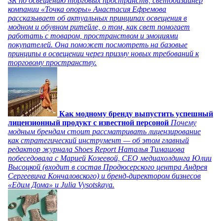
SR по освещению торговых пространств, светодизайнер
компании «Точка опоры» Анастасия Ефремова
рассказывает об актуальных принципах освещения в
модном и обувном ритейле, о том, как свет помогает
работать с товаром, пространством и эмоциями
покупателей. Она поможет посмотреть на базовые
принципы в освещении через призму новых требований к
торговому пространству.
Как модному бренду выпустить успешный
лицензионный продукт с известной персоной
Почему
модным брендам стоит рассматривать лицензирование
как стратегический инструмент — об этом главный
редактор журнала Shoes Report Наталья Тимашова
побеседовала с Марией Козеевой, СЕО медиахолдинга Юлии
Высоцкой (входит в состав Продюсерского центра Андрея
Сергеевича Кончаловского) и бренд-директором бизнесов
«Едим Дома» и Julia Vysotskaya.