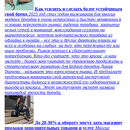
Как усилить и сделать более устойчивым
свой бренд
2025 год стал годом выживания для многих
модных брендов в очень непростых и быстро меняющихся
условиях перегретого рынка: падение трафика, закрытие
целых сетей и компаний, консолидация селлеров на
маркетплейсах, переток покупательского трафика из
офлайна в онлайн – все эти и другие факторы влияли на
всех и особенно на слабых, на тех, кто переживал те или
иные проблемы. Рынок перешел к сберегательному
потреблению. Кто-то считает, что это кризис, а наш
эксперт - бизнес-консультант по управлению продажами и
стратегическому развитию для fashion-брендов Дания
Ткачева – называет это взрослением рынка. И предлагает
проблемным компаниям свой авторский инструмент
диагностики бизнеса и возможностей его оздоровления и
выхода из кризиса. Этот инструмент эксперт назвала
пирамидой зрелости бренда.
До 20-30% к обороту могут дать магазину
продажи дополнительных товаров и услуг
Многие