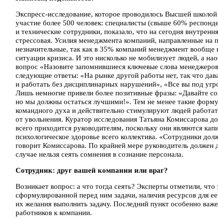
Экспресс-исследование, которое проводилось Высшей школой 
участие более 500 человек: специалисты (свыше 60% респонде
и технические сотрудники, показало, что на сегодня внутренн
стрессовая. Усилия менеджмента компаний, направленные на
незначительные, так как в 35% компаний менеджмент вообще н
ситуации кризиса. И это нисколько не мобилизует людей, а нао
вопрос «Назовите запомнившиеся ключевые слова менеджеро
следующие ответы: «На рынке другой работы нет, так что да
и работать без дисциплинарных нарушений», «Все вы под уг
Лишь немногие привели более позитивные фразы: «Давайте со
но мы должны остаться лучшими!». Тем не менее такие форму
командного духа и действительно стимулируют людей работат
от увольнения. Куратор исследования Татьяна Комиссарова до
всего приходится руководителям, поскольку они являются капи
психологическое здоровье всего коллектива. «Сотрудники долж
говорит Комиссарова. По крайней мере руководитель должен д
случае нельзя сеять сомнения в сознание персонала.
Сотрудник: друг вашей компании или враг?
Возникает вопрос: а что тогда сеять? Эксперты отметили, что
сформулированной перед ним задачи, наличия ресурсов для е
их желания выполнить задачу. Последний пункт особенно важе
работников к компании.