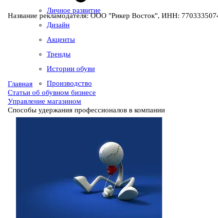
Личное развитие
Название рекламодателя: ООО "Рикер Восток", ИНН: 7703335074
Дизайн
Акценты
Тренды
Истории обуви
Производство
Главная
Статьи об обувном бизнесе
Управление магазином
Способы удержания профессионалов в компании