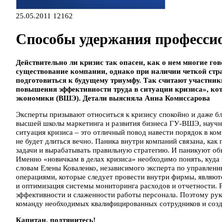
25.05.2011
12162
Способы удержания професси
Действительно ли кризис так опасен, как о нем многие гов
существование компании, однако при наличии четкой стра
подготовиться к будущему триумфу. Так считают участник
повышения эффективности труда в ситуации кризиса», ко
экономики (ВШЭ). Детали выясняла Анна Комиссарова
Эксперты призывают относиться к кризису спокойно и даже б
высшей школы маркетинга и развития бизнеса ГУ-ВШЭ, научн
ситуация кризиса – это отличный повод навести порядок в ком
не будет длиться вечно. Паника внутри компаний связана, ка
задачи и вырабатывать правильную стратегию. И паникуют обы
Именно «новичкам в делах кризиса» необходимо понять, куда
словам Елены Коваленко, независимого эксперта по управлен
операциями, которые следует провести внутри фирмы, являют
и оптимизация системы мониторинга расходов и отчетности. Р
эффективности и слаженности работы персонала. Поэтому ру
команду необходимых квалифицированных сотрудников и созд
Капитан, подтянитесь!