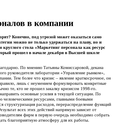
оналов в компании
орят? Конечно, под угрозой может оказаться само
тегии можно не только удержаться на плаву, но и
и круглого стола «Маркетинг персонала как ресурс
торый прошел в начале декабря в Высшей школе
лагодарно. По мнению Татьяны Комиссаровой, декана
ого руководителя лаборатории «Управление рынком»,
пании. Тем более что кризис – явление краткосрочное, он
к правило, лишь с неумением формулировать конкретные
чно те, кто не прошел закалку кризисом 1998-го.
 направить основные усилия в текущей ситуации. По
ию человеческими ресурсами, главными боевыми
ся структуризация расходов, перераспределение функций
езультат всех этих действий напрямую зависит от
ководителям фирм в первую очередь необходимо собрать
ать благоприятную атмосферу для их работы.