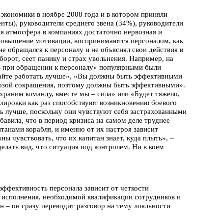
экономики в ноябре 2008 года и в котором приняли
нты), руководители среднего звена (34%), руководители
яя атмосфера в компаниях достаточно нервозная и
 повышение мотивации, воспринимаются персоналом, как
е обращался к персоналу и не объяснял свои действия в
борот, сеет панику и страх увольнения. Например, на
в при обращении к персоналу» популярными были
вайте работать лучше», «Вы должны быть эффективными
розой сокращения, поэтому должны быть эффективными».
храним команду, вместе мы – сила» или «Будет тяжело,
лировки как раз способствуют возникновению боевого
ь лучше, поскольку они чувствуют себя застрахованными
бавила, что в период кризиса на самом деле труднее
танами корабля, и именно от их настроя зависит
ны чувствовать, что их капитан знает, куда плыть», –
елать вид, что ситуация под контролем. Ни в коем
 эффективность персонала зависит от четкоcти
е исполнения, необходимой квалификации сотрудников и
н – он сразу переводит разговор на тему лояльности