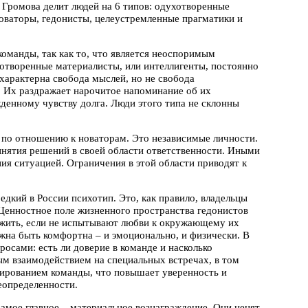
 Громова делит людей на 6 типов: одухотворенные
оваторы, гедонисты, целеустремленные прагматики и
оманды, так как то, что является неоспоримым
хотворенные материалисты, или интеллигенты, постоянно
характерна свобода мыслей, но не свобода
. Их раздражает нарочитое напоминание об их
денному чувству долга. Люди этого типа не склонны
по отношению к новаторам. Это независимые личности.
нятия решений в своей области ответственности. Иными
ия ситуацией. Ограничения в этой области приводят к
едкий в России психотип. Это, как правило, владельцы
 Ценностное поле жизненного пространства гедонистов
 жить, если не испытывают любви к окружающему их
жна быть комфортна – и эмоционально, и физически. В
осами: есть ли доверие в команде и насколько
ым взаимодействием на специальных встречах, в том
ированием команды, что повышает уверенность и
еопределенности.
самое главное – материальное вознаграждение. Они ценят