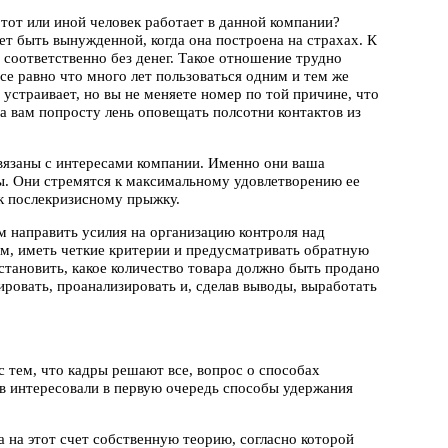
тот или иной человек работает в данной компании?
ет быть вынужденной, когда она построена на страхах. К
 соответственно без денег. Такое отношение трудно
се равно что много лет пользоваться одним и тем же
устраивает, но вы не меняете номер по той причине, что
 а вам попросту лень оповещать полсотни контактов из
связаны с интересами компании. Именно они ваша
ы. Они стремятся к максимальному удовлетворению ее
к послекризисному прыжку.
 направить усилия на организацию контроля над
м, иметь четкие критерии и предусматривать обратную
установить, какое количество товара должно быть продано
сировать, проанализировать и, сделав выводы, выработать
 с тем, что кадры решают все, вопрос о способах
в интересовали в первую очередь способы удержания
а на этот счет собственную теорию, согласно которой