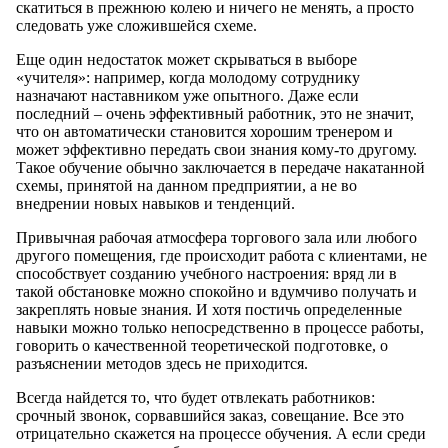
скатиться в прежнюю колею и ничего не менять, а просто
следовать уже сложившейся схеме.
Еще один недостаток может скрываться в выборе
«учителя»: например, когда молодому сотруднику
назначают наставником уже опытного. Даже если
последний – очень эффективный работник, это не значит,
что он автоматически становится хорошим тренером и
может эффективно передать свои знания кому-то другому.
Такое обучение обычно заключается в передаче накатанной
схемы, принятой на данном предприятии, а не во
внедрении новых навыков и тенденций.
Привычная рабочая атмосфера торгового зала или любого
другого помещения, где происходит работа с клиентами, не
способствует созданию учебного настроения: вряд ли в
такой обстановке можно спокойно и вдумчиво получать и
закреплять новые знания. И хотя постичь определенные
навыки можно только непосредственно в процессе работы,
говорить о качественной теоретической подготовке, о
разъяснении методов здесь не приходится.
Всегда найдется то, что будет отвлекать работников:
срочный звонок, сорвавшийся заказ, совещание. Все это
отрицательно скажется на процессе обучения. А если среди