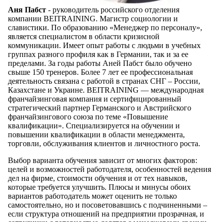
Аня Пабст
- руководитель российского отделения
компании BEITRAINING. Магистр социологии и
славистики. По образованию «Менеджер по персоналу»,
является специалистом в области кризисной
коммуникации. Имеет опыт работы с людьми в учебных
группах разного профиля как в Германии, так и за ее
пределами. За годы работы Аней Пабст было обучено
свыше 150 тренеров. Более 7 лет ее профессиональная
деятельность связана с работой в странах СНГ – России,
Казахстане и Украине. BEITRAINING — международная
франчайзинговая компания и сертифицированный
стратегический партнер Германского и Австрийского
франчайзингового союза по теме «Повышение
квалификации». Специализируется на обучении и
повышении квалификации в области менеджмента,
торговли, обслуживания клиентов и личностного роста.
Выбор варианта обучения зависит от многих факторов:
целей и возможностей работодателя, особенностей ведения
дел на фирме, стоимости обучения и от тех навыков,
которые требуется улучшить. Плюсы и минусы обоих
вариантов работодатель может оценить не только
самостоятельно, но и посоветовавшись с подчиненными –
если структура отношений на предприятии прозрачная, и