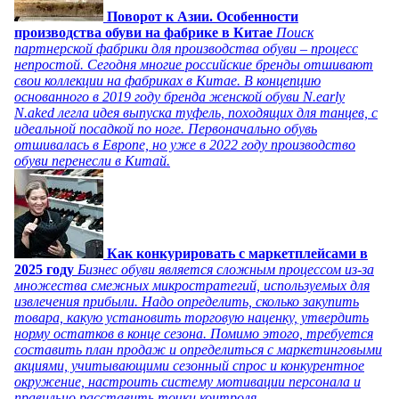
Поворот к Азии. Особенности
производства обуви на фабрике в Китае
Поиск
партнерской фабрики для производства обуви – процесс
непростой. Сегодня многие российские бренды отшивают
свои коллекции на фабриках в Китае. В концепцию
основанного в 2019 году бренда женской обуви N.early
N.aked легла идея выпуска туфель, походящих для танцев, с
идеальной посадкой по ноге. Первоначально обувь
отшивалась в Европе, но уже в 2022 году производство
обуви перенесли в Китай.
Как конкурировать с маркетплейсами в
2025 году
Бизнес обуви является сложным процессом из-за
множества смежных микростратегий, используемых для
извлечения прибыли. Надо определить, сколько закупить
товара, какую установить торговую наценку, утвердить
норму остатков в конце сезона. Помимо этого, требуется
составить план продаж и определиться с маркетинговыми
акциями, учитывающими сезонный спрос и конкурентное
окружение, настроить систему мотивации персонала и
правильно расставить точки контроля.