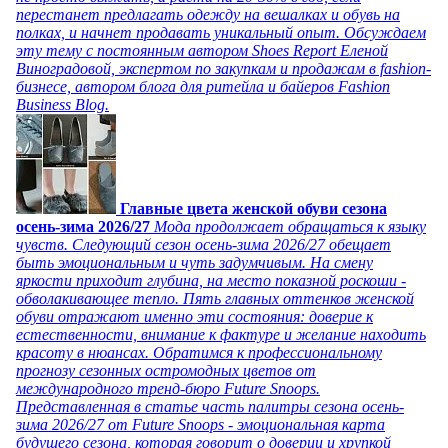
перестанет предлагать одежду на вешалках и обувь на
полках, и начнет продавать уникальный опыт. Обсуждаем
эту тему с постоянным автором Shoes Report Еленой
Виноградовой, экспертом по закупкам и продажам в fashion-
бизнесе, автором блога для ритейла и байеров Fashion
Business Blog.
Главные цвета женской обуви сезона
осень-зима 2026/27
Мода продолжает обращаться к языку
чувств. Следующий сезон осень-зима 2026/27 обещает
быть эмоциональным и чуть задумчивым. На смену
яркости приходит глубина, на место показной роскоши -
обволакивающее тепло. Пять главных оттенков женской
обуви отражают именно эти состояния: доверие к
естественности, внимание к фактуре и желание находить
красоту в нюансах. Обратимся к профессиональному
прогнозу сезонных остромодных цветов от
международного тренд-бюро Future Snoops.
Представленная в статье часть палитры сезона осень-
зима 2026/27 от Future Snoops - эмоциональная карта
будущего сезона, которая говорит о доверии и хрупкой