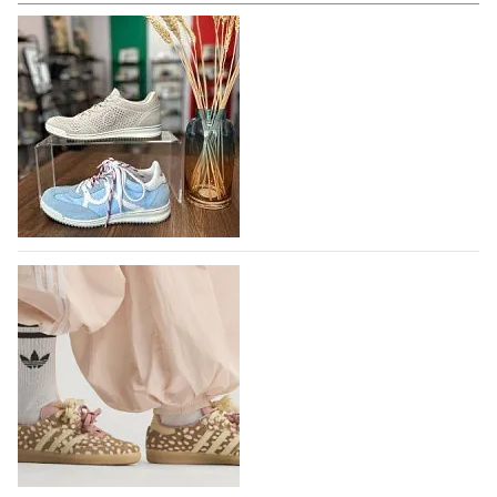
В следующем году итальянский бренд
IGI&CO отметит свое 25-летие
Компания IGI&CO была основана в 2002 году как
проект, посвященный здоровью,
высокотехнологичным продуктам, стилистическим
исследованиям и итальянскому…
10.08.2026
192