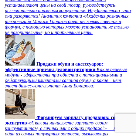
устанавливают цены на свой товар, руководствуясь
исключительно примером конкурентов. Неудивительно, что
они разоряются! Аналитик компании «Академия розничных
технологий» Максим Горшков дает несколько советов и
формул, с помощью которых можно установить не только
не разорительные, но и прибыльные цены.
Продажи обуви и аксессуаров:
эффективные приемы деловой риторики
Какие речевые
модули - эффективны при общении с потенциальными и
действующими клиентами салонов обуви, а какие – нет,
знает бизнес-консультант Анна Бочарова.
Формируем зарплату продавцов: советы
экспертов
«А как вы начисляете зарплату своим
консультантам, с личных или с общих продаж?» — это
один из самых популярных вопросов, вызывающих