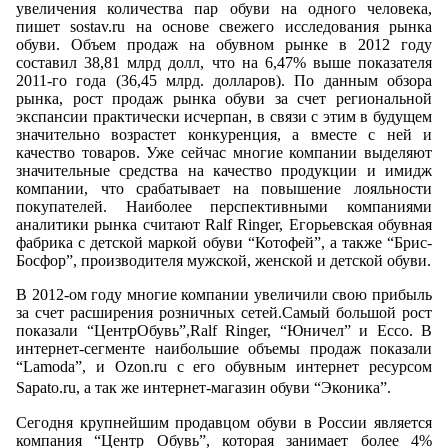
увеличения количества пар обуви на одного человека,
пишет sostav.ru на основе свежего исследования рынка
обуви. Объем продаж на обувном рынке в 2012 году
составил 38,81 млрд долл, что на 6,47% выше показателя
2011-го года (36,45 млрд. долларов). По данным обзора
рынка, рост продаж рынка обуви за счет региональной
экспансии практически исчерпан, в связи с этим в будущем
значительно возрастет конкуренция, а вместе с ней и
качество товаров. Уже сейчас многие компании выделяют
значительные средства на качество продукции и имидж
компании, что срабатывает на повышение лояльности
покупателей. Наиболее перспективными компаниями
аналитики рынка считают Ralf Ringer, Егорьевская обувная
фабрика с детской маркой обуви “Котофей”, а также “Брис-
Босфор”, производителя мужской, женской и детской обуви.
В 2012-ом году многие компании увеличили свою прибыль
за счет расширения розничных сетей.Самый большой рост
показали “ЦентрОбувь”,Ralf Ringer, “Юничел” и Ecco. В
интернет-сегменте наибольшие объемы продаж показали
“Lamoda”, и Ozon.ru с его обувным интернет ресурсом
Sapato.ru, а так же интернет-магазин обуви “Эконика”.
Сегодня крупнейшим продавцом обуви в России является
компания “Центр Обувь”, которая занимает более 4%