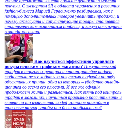
умение предложить клиенту больше ценности в момент
покупки. С экспертом SR в области управления и развития
fashion-бизнеса Марией Герасименко разбираемся, как с
помощью дополнительных товаров увеличить продажи, и
почему аксессуары и сопутствующие товары становятся
стратегическим источником прибыли, и какую роль играет
команда магазина.
Как научиться эффективно управлять
покупательским трафиком магазина?
Покупательский
трафик в торговых центрах и стрит-ритейле падает,
люди стали реже ходить за покупками в офлайн по ряду
объективных причин, одна из которых – удобство онлайн-
шопинга со всеми его плюсами. И все же офлайн
продолжает жить и развиваться. Как взять под контроль
трафик в магазинах, научиться правильно рассчитывать и
влиять на то количество людей, которое приходит в
торговые точки, чтобы они были прибыльными?