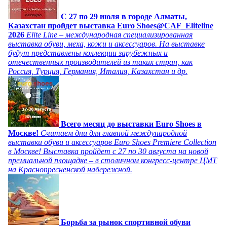
C 27 по 29 июля в городе Алматы,
Казахстан пройдет выставка Euro Shoes@CAF_Eliteline
2026
Elite Line – международная специализированная
выставка обуви, меха, кожи и аксессуаров. На выставке
будут представлены коллекции зарубежных и
отечественных производителей из таких стран, как
Россия, Турция, Германия, Италия, Казахстан и др.
Всего месяц до выставки Euro Shoes в
Москве!
Считаем дни для главной международной
выставки обуви и аксессуаров Euro Shoes Premiere Collection
в Москве! Выставка пройдет с 27 по 30 августа на новой
премиальной площадке – в столичном конгресс-центре ЦМТ
на Краснопресненской набережной.
Борьба за рынок спортивной обуви