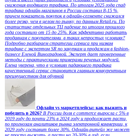
снижения входящего трафика. По итогам 2025 года спад
трафика офлайн-магазинов в России составил 8-15 %,
причем показатель покупок в офлайн-сегменте снижался
более резко, чем в целом по рынку, по данным Retail.ru. По
статистике отдельных ТЦ падение по итогам прошлого
года составило от 15 до 25%. Как эффективно работать
продавцам с покупателями в таких непростых условиях?
Подробно разбираем стратегии сервиса при низком
трафике с экспертом SR по закупкам и продажам в fashion-
бизнесе Еленой Виноградовой. Эксперт дает проверенные
методы с практическими примерами речевых модулей.
Елена уверена, что в условиях падающего трафика
качественный сервис становится главным конкурентным
преимуществом для обувной
Офлайн vs маркетплейсы: как выжить и
победить в 2026?
В России доля e commerce выросла с 5% в
2019 году до почти 23% в 2024 году и продолжает расти,
по прогнозам аналитиков рынка электронной коммерции, к
2029 году составит более 30%. Офлайн-ритейл же может
не просто выжить, а расти на 20-30% в год, если