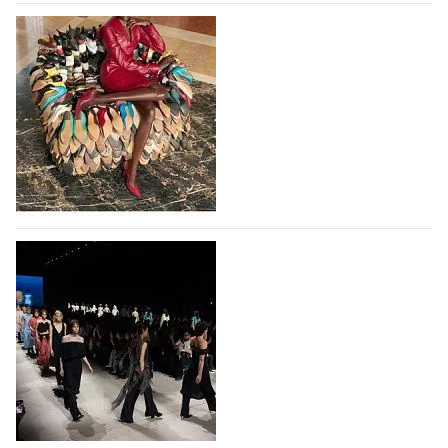
Вышли новые кроссовки Adidas Samba в
принте, имитирующем шкуру оленя
Использование анималистичных принтов в дизайне
кроссовок Adidas Samba началось с выпуска
коллаборации Adidas и Wales Bonner, в 2023 году
немецкий бренд выпустил кроссовки Samba в
леопардовом принте, и они имели…
10.08.2026
748
Итальянская Ferragamo вернулась к
прибыльности в первом полугодии 2026
года
Итальянская группа Ferragamo вернулась к
прибыльности в первом полугодии 2026 года
благодаря улучшению операционных показателей и
росту чистой выручки от прямых продаж