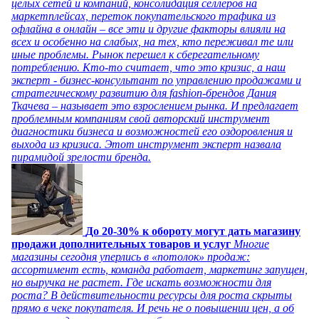
целых сетей и компаний, консолидация селлеров на
маркетплейсах, переток покупательского трафика из
офлайна в онлайн – все эти и другие факторы влияли на
всех и особенно на слабых, на тех, кто переживал те или
иные проблемы. Рынок перешел к сберегательному
потреблению. Кто-то считает, что это кризис, а наш
эксперт - бизнес-консультант по управлению продажами и
стратегическому развитию для fashion-брендов Дания
Ткачева – называет это взрослением рынка. И предлагает
проблемным компаниям свой авторский инструмент
диагностики бизнеса и возможностей его оздоровления и
выхода из кризиса. Этот инструмент эксперт назвала
пирамидой зрелости бренда.
До 20-30% к обороту могут дать магазину
продажи дополнительных товаров и услуг
Многие
магазины сегодня уперлись в «потолок» продаж:
ассортимент есть, команда работает, маркетинг запущен,
но выручка не растет. Где искать возможности для
роста? В действительности ресурсы для роста скрыты
прямо в чеке покупателя. И речь не о повышении цен, а об