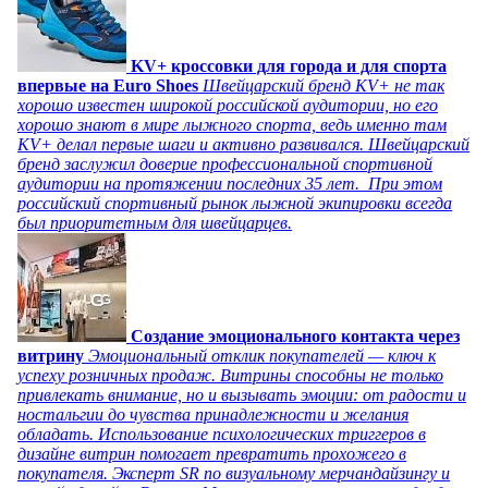
KV+ кроссовки для города и для спорта
впервые на Euro Shoes
Швейцарский бренд KV+ не так
хорошо известен широкой российской аудитории, но его
хорошо знают в мире лыжного спорта, ведь именно там
KV+ делал первые шаги и активно развивался. Швейцарский
бренд заслужил доверие профессиональной спортивной
аудитории на протяжении последних 35 лет. При этом
российский спортивный рынок лыжной экипировки всегда
был приоритетным для швейцарцев.
Создание эмоционального контакта через
витрину
Эмоциональный отклик покупателей — ключ к
успеху розничных продаж. Витрины способны не только
привлекать внимание, но и вызывать эмоции: от радости и
ностальгии до чувства принадлежности и желания
обладать. Использование психологических триггеров в
дизайне витрин помогает превратить прохожего в
покупателя. Эксперт SR по визуальному мерчандайзингу и