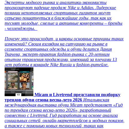
Эксперты модного рынка и аналитики-экономисты
прогнозируют падение продаж Nike и Adidas. Лидерские
позиции непотопляемых спортивных гигантов могут
серьезно пошатнуться в ближайшие годы, так как их
теснят молодые, смелые и активные конкуренты – бренды
- челленджеры.
Почему это происходит, и каковы основные причины таких
изменений? Своим взглядом на ситуацию на рынке в
сегменте спортивных одежды и обуви делится Дания
Ткачева, эксперт-практик fashion-рынка с 20-летним
опытом управления продажами, имеющий за плечами 13
лет работы в команде Nike Russia и fashion-ритейле.
Micam и Livetrend представили подборку
трендов обуви сезона весна-лето 2026
Итальянская
международная выставка обуви Micam представляет «Гид
по трендам сезона весна-лето 2026», разработанный
совместно с Livetrend. Гид разработан на основе анализа
социальных сетей, онлайн-маркетплейсов и модных показов,
а также с помощью новых технологий, таких как