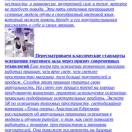
честности, о равновесии, внутренней силе и тепле, которое
не требует повода. Эти пять оттенков превращают
сезонные модели обуви в своеобразный цветовой язык,
который может помочь бренду и его покупательницам
рассказать о себе и своих эмоциях.
Пересматриваем классические стандарты
освещения торгового зала через призму современных
технологий
Еще вчера при освещении розничного магазина
работал принцип: чем ярче свет, чем светлее
пространство магазина, тем больше покупателей и
продаж. Сегодня этот принцип утратил свою
актуальность. На смену ему пришел тренд на хорошо
продуманную концепцию, грамотно используемое освещение,
правильно подобранные осветительные приборы. Эксперт
SR по освещению торговых пространств, светодизайнер
компании «Точка опоры» Анастасия Ефремова
рассказывает об актуальных принципах освещения в
модном и обувном ритейле, о том, как свет помогает
работать с товаром, пространством и эмоциями
покупателей. Она поможет посмотреть на базовые