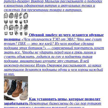
ритейл-дизайну Виктор Малыгин рассказывает о подходах
в концепции оформления витрин и актуальных темах и
сюжетах для презентации товара в витринах.
Обувной ликбез: из чего делаются обувные
подошвы
«Чем отличается ТЭП от ЭВА? Что мне сулит
тунит? ПВХ — это же клей? Из чего вообще сделана
подошва этих ботинок?» — современный покупатель хочет
знать все. Чтобы не ударить перед ним в грязь лицом и
суметь объяснить, годится ли ему в подметки такая
подошва, внимательно изучите эту статью. В ней
инженер-технолог Игорь Окороков рассказывает, из каких
материалов делаются подошвы обуви и чем хорош каждый
из них.
Как установить цены, которые позволят
зарабатывать
Некоторые бизнесмены до сих пор путают
понятие маржи с понятием торговой наценки и