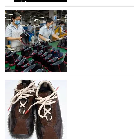
На платформе Lamoda - новый раздел и
условия продвижения локальных
дизайнерских марок
Российский маркетплейс Lamoda решил обновить
раздел для продажи продукции локальных
дизайнерских марок одежды, обуви и аксессуаров.
Бренды также получат маркетинговую…
06.08.2026
325
Объем мирового производства обуви в
2025 году практически не увеличился
В 2025 году мировое производство обуви
практически не изменилось, зафиксировав
незначительный рост на 0,1% до 24,6 млрд пар, -
данные опубликованы в аналитическом вестнике
«Всемирный ежегодник обуви 2026», Португальской