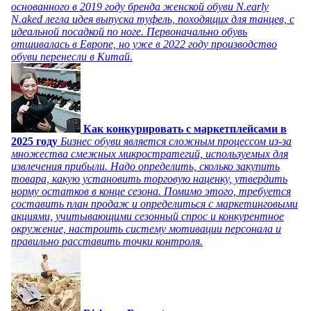
основанного в 2019 году бренда женской обуви N.early
N.aked легла идея выпуска туфель, походящих для танцев, с
идеальной посадкой по ноге. Первоначально обувь
отшивалась в Европе, но уже в 2022 году производство
обуви перенесли в Китай.
Как конкурировать с маркетплейсами в
2025 году
Бизнес обуви является сложным процессом из-за
множества смежных микростратегий, используемых для
извлечения прибыли. Надо определить, сколько закупить
товара, какую установить торговую наценку, утвердить
норму остатков в конце сезона. Помимо этого, требуется
составить план продаж и определиться с маркетинговыми
акциями, учитывающими сезонный спрос и конкурентное
окружение, настроить систему мотивации персонала и
правильно расставить точки контроля.