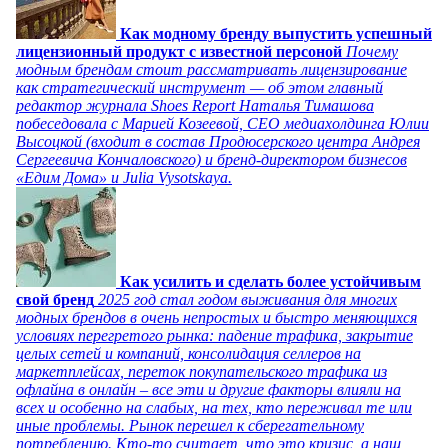
Как модному бренду выпустить успешный
лицензионный продукт с известной персоной
Почему
модным брендам стоит рассматривать лицензирование
как стратегический инструмент — об этом главный
редактор журнала Shoes Report Наталья Тимашова
побеседовала с Марией Козеевой, СЕО медиахолдинга Юлии
Высоцкой (входит в состав Продюсерского центра Андрея
Сергеевича Кончаловского) и бренд-директором бизнесов
«Едим Дома» и Julia Vysotskaya.
Как усилить и сделать более устойчивым
свой бренд
2025 год стал годом выживания для многих
модных брендов в очень непростых и быстро меняющихся
условиях перегретого рынка: падение трафика, закрытие
целых сетей и компаний, консолидация селлеров на
маркетплейсах, переток покупательского трафика из
офлайна в онлайн – все эти и другие факторы влияли на
всех и особенно на слабых, на тех, кто переживал те или
иные проблемы. Рынок перешел к сберегательному
потреблению. Кто-то считает, что это кризис, а наш