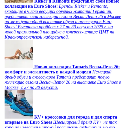
Rieker и Remonte представят свои новые
коллекции на Euro Shoes!
Бренды Rieker и Remonte,
входящие в число ведущих обувных компаний Германии,
представят свои коллекции сезона Весна-Лето’26 в Москве
на международной выставке обуви и аксессуаров Euro
Shoes! Выставка пройдет c 27 по 30 августа 2025 г. на
новой премиальной площадке в конгресс-центре ЦМТ на
Краснопресненской набережной.
Новая коллекция Tamaris Весна-Лето 26:
комфорт и элегантность в каждой модели
Немецкий
бренд обуви и аксессуаров Tamaris представит новую
коллекцию сезона Весна–Лето’ 26 на выставке Euro Shoes в
Москве, с 27 по 30 августа.
KV+ кроссовки для города и для спорта
впервые на Euro Shoes
Швейцарский бренд KV+ не так
хорошо известен широкой российской аудитории, но его