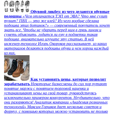
Обувной ликбез: из чего делаются обувные
подошвы
«Чем отличается ТЭП от ЭВА? Что мне сулит
тунит? ПВХ — это же клей? Из чего вообще сделана
подошва этих ботинок?» — современный покупатель хочет
знать все. Чтобы не ударить перед ним в грязь лицом и
суметь объяснить, годится ли ему в подметки такая
подошва, внимательно изучите эту статью. В ней
инженер-технолог Игорь Окороков рассказывает, из каких
материалов делаются подошвы обуви и чем хорош каждый
из них.
Как установить цены, которые позволят
зарабатывать
Некоторые бизнесмены до сих пор путают
понятие маржи с понятием торговой наценки и
устанавливают цены на свой товар, руководствуясь
исключительно примером конкурентов. Неудивительно, что
они разоряются! Аналитик компании «Академия розничных
технологий» Максим Горшков дает несколько советов и
формул, с помощью которых можно установить не только