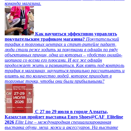
команда магазина.
Как научиться эффективно управлять
покупательским трафиком магазина?
Покупательский
трафик в торговых центрах и стрит-ритейле падает,
люди стали реже ходить за покупками в офлайн по ряду
объективных причин, одна из которых – удобство онлайн-
шопинга со всеми его плюсами. И все же офлайн
продолжает жить и развиваться. Как взять под контроль
трафик в магазинах, научиться правильно рассчитывать и
влиять на то количество людей, которое приходит в
торговые точки, чтобы они были прибыльными?
C 27 по 29 июля в городе Алматы,
Казахстан пройдет выставка Euro Shoes@CAF_Eliteline
2026
Elite Line – международная специализированная
выставка обуви, меха, кожи и аксессуаров. На выставке