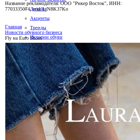
Название рекламодателя: ООО "Рикер Восток", ИНН:
7703335074, erid: LjN8K37Ko
Дизайн
Акценты
Главная
Тренды
Новости обувного бизнеса
Истории обуви
Fly на Euro Shoes
Производство