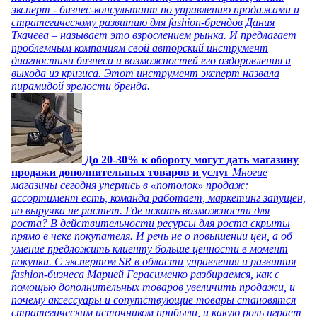
эксперт - бизнес-консультант по управлению продажами и
стратегическому развитию для fashion-брендов Дания
Ткачева – называет это взрослением рынка. И предлагает
проблемным компаниям свой авторский инструмент
диагностики бизнеса и возможностей его оздоровления и
выхода из кризиса. Этот инструмент эксперт назвала
пирамидой зрелости бренда.
До 20-30% к обороту могут дать магазину
продажи дополнительных товаров и услуг
Многие
магазины сегодня уперлись в «потолок» продаж:
ассортимент есть, команда работает, маркетинг запущен,
но выручка не растет. Где искать возможности для
роста? В действительности ресурсы для роста скрыты
прямо в чеке покупателя. И речь не о повышении цен, а об
умение предложить клиенту больше ценности в момент
покупки. С экспертом SR в области управления и развития
fashion-бизнеса Марией Герасименко разбираемся, как с
помощью дополнительных товаров увеличить продажи, и
почему аксессуары и сопутствующие товары становятся
стратегическим источником прибыли, и какую роль играет