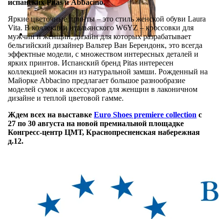
испанских Pitas и Abbacino.
Яркие цветочные принты – это стиль женской обуви Laura
Vita. В коллекции итальянского W6YZ – кроссовки для
мужчин и женщин, дизайн для которых разрабатывает
бельгийский дизайнер Вальтер Ван Берендонк, это всегда
эффектные модели, с множеством интересных деталей и
ярких принтов. Испанский бренд Pitas интересен
коллекцией мокасин из натуральной замши. Рожденный на
Майорке Abbacino предлагает большое разнообразие
моделей сумок и аксессуаров для женщин в лаконичном
дизайне и теплой цветовой гамме.
Ждем всех на выставке
Euro Shoes premiere collection
с
27 по 30 августа на новой премиальной площадке
Конгресс-центр
ЦМТ, Краснопресненская набережная
д.12.