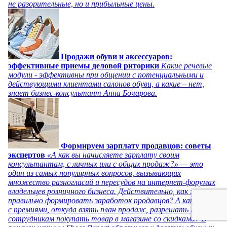
не разорительные, но и прибыльные цены.
Продажи обуви и аксессуаров:
эффективные приемы деловой риторики
Какие речевые
модули - эффективны при общении с потенциальными и
действующими клиентами салонов обуви, а какие – нет,
знает бизнес-консультант Анна Бочарова.
Формируем зарплату продавцов: советы
экспертов
«А как вы начисляете зарплату своим
консультантам, с личных или с общих продаж?» — это
один из самых популярных вопросов, вызывающих
множество разногласий и пересудов на интернет-форумах
владельцев розничного бизнеса. Действительно, как же
правильно формировать заработок продавцов? А как быть
с премиями, откуда взять план продаж, разрешать ли
сотрудникам покупать товар в магазине со скидками? В