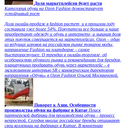
Доля маркетплейсов будет расти
Категория обуви на Ozon Fashion демонстрирует
устойчивый рост
Доля онлайн-продаж в fashion растет, и в прошлом году
составила уже более 54%. Покупатели все больше и чаще
приобретают одежду и обувь в интернете, и львиная доля
этих покупок совершается на маркетплейсах. Ozon – один
из ведущих игроков на российском рынке товаров моды,
направление Fashion на платформе – самое
быстрорастущее. О трендах в онлайн-торговле, об
особенностях обувного рынка и рекомендациях для брендов,
планирующих продавать обувь через маркетплейс – в
эксклюзивном интервью SR с коммерческим директором
направления «Обувь» в Ozon Fashion Ольгой Москвичевой.
Поворот к Азии. Особенности
производства обуви на фабрике в Китае
Поиск
партнерской фабрики для производства обуви – процесс
непростой. Сегодня многие российские бренды отшивают
свои коллекции на фабриках в Китае. В концепцию