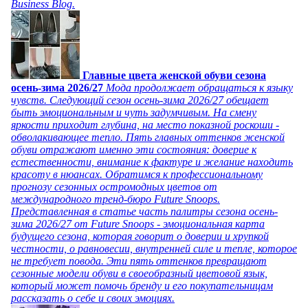
Business Blog.
Главные цвета женской обуви сезона
осень-зима 2026/27
Мода продолжает обращаться к языку
чувств. Следующий сезон осень-зима 2026/27 обещает
быть эмоциональным и чуть задумчивым. На смену
яркости приходит глубина, на место показной роскоши -
обволакивающее тепло. Пять главных оттенков женской
обуви отражают именно эти состояния: доверие к
естественности, внимание к фактуре и желание находить
красоту в нюансах. Обратимся к профессиональному
прогнозу сезонных остромодных цветов от
международного тренд-бюро Future Snoops.
Представленная в статье часть палитры сезона осень-
зима 2026/27 от Future Snoops - эмоциональная карта
будущего сезона, которая говорит о доверии и хрупкой
честности, о равновесии, внутренней силе и тепле, которое
не требует повода. Эти пять оттенков превращают
сезонные модели обуви в своеобразный цветовой язык,
который может помочь бренду и его покупательницам
рассказать о себе и своих эмоциях.