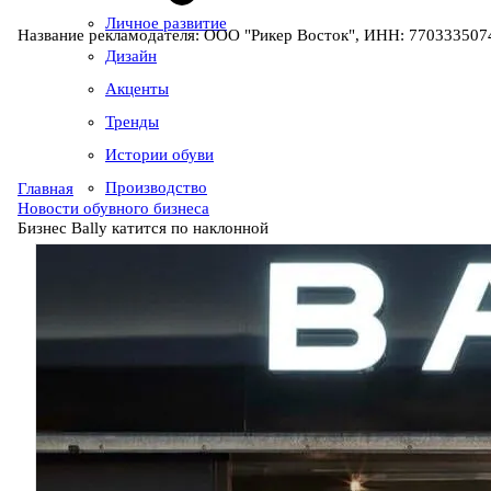
Личное развитие
Название рекламодателя: ООО "Рикер Восток", ИНН: 7703335074
Дизайн
Акценты
Тренды
Истории обуви
Производство
Главная
Новости обувного бизнеса
Бизнес Bally катится по наклонной