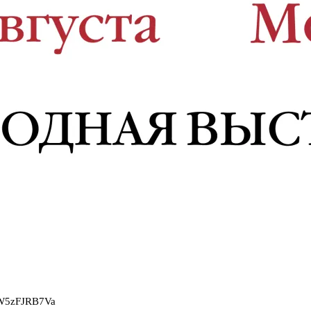
2W5zFJRB7Va