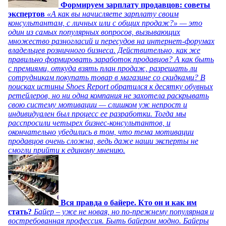
Формируем зарплату продавцов: советы
экспертов
«А как вы начисляете зарплату своим
консультантам, с личных или с общих продаж?» — это
один из самых популярных вопросов, вызывающих
множество разногласий и пересудов на интернет-форумах
владельцев розничного бизнеса. Действительно, как же
правильно формировать заработок продавцов? А как быть
с премиями, откуда взять план продаж, разрешать ли
сотрудникам покупать товар в магазине со скидками? В
поисках истины Shoes Report обратился к десятку обувных
ретейлеров, но ни одна компания не захотела раскрывать
свою систему мотивации — слишком уж непрост и
индивидуален был процесс ее разработки. Тогда мы
расспросили четырех бизнес-консультантов, и
окончательно убедились в том, что тема мотивации
продавцов очень сложна, ведь даже наши эксперты не
смогли прийти к единому мнению.
Вся правда о байере. Кто он и как им
стать?
Байер – уже не новая, но по-прежнему популярная и
востребованная профессия. Быть байером модно. Байеры