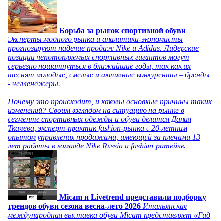
Борьба за рынок спортивной обуви
Эксперты модного рынка и аналитики-экономисты
прогнозируют падение продаж Nike и Adidas. Лидерские
позиции непотопляемых спортивных гигантов могут
серьезно пошатнуться в ближайшие годы, так как их
теснят молодые, смелые и активные конкуренты – бренды
- челленджеры.
Почему это происходит, и каковы основные причины таких
изменений? Своим взглядом на ситуацию на рынке в
сегменте спортивных одежды и обуви делится Дания
Ткачева, эксперт-практик fashion-рынка с 20-летним
опытом управления продажами, имеющий за плечами 13
лет работы в команде Nike Russia и fashion-ритейле.
Micam и Livetrend представили подборку
трендов обуви сезона весна-лето 2026
Итальянская
международная выставка обуви Micam представляет «Гид