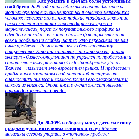
Как усилить и сделать более устойчивым
свой бренд
2025 год стал годом выживания для многих
модных брендов в очень непростых и быстро меняющихся
условиях перегретого рынка: падение трафика, закрытие
целых сетей и компаний, консолидация селлеров на
маркетплейсах, переток покупательского трафика из
офлайна в онлайн – все эти и другие факторы влияли на
всех и особенно на слабых, на тех, кто переживал те или
иные проблемы. Рынок перешел к сберегательному
потреблению. Кто-то считает, что это кризис, а наш
эксперт - бизнес-консультант по управлению продажами и
стратегическому развитию для fashion-брендов Дания
Ткачева – называет это взрослением рынка. И предлагает
проблемным компаниям свой авторский инструмент
диагностики бизнеса и возможностей его оздоровления и
выхода из кризиса. Этот инструмент эксперт назвала
пирамидой зрелости бренда.
До 20-30% к обороту могут дать магазину
продажи дополнительных товаров и услуг
Многие
магазины сегодня уперлись в «потолок» продаж: