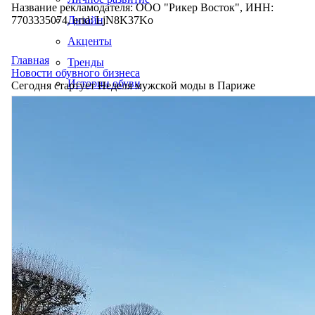
Название рекламодателя: ООО "Рикер Восток", ИНН:
7703335074, erid: LjN8K37Ko
Дизайн
Акценты
Главная
Тренды
Новости обувного бизнеса
Истории обуви
Сегодня стартует Неделя мужской моды в Париже
Производство