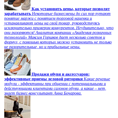
Как установить цены, которые позволят
зарабатывать
Некоторые бизнесмены до сих пор путают
понятие маржи с понятием торговой наценки и
устанавливают цены на свой товар, руководствуясь
исключительно примером конкурентов. Неудивительно, что
они разоряются! Аналитик компании «Академия розничных
технологий» Максим Горшков дает несколько советов и
формул, с помощью которых можно установить не только
не разорительные, но и прибыльные цены.
Продажи обуви и аксессуаров:
эффективные приемы деловой риторики
Какие речевые
модули - эффективны при общении с потенциальными и
действующими клиентами салонов обуви, а какие – нет,
знает бизнес-консультант Анна Бочарова.