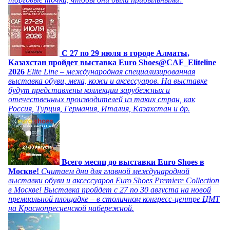
C 27 по 29 июля в городе Алматы,
Казахстан пройдет выставка Euro Shoes@CAF_Eliteline
2026
Elite Line – международная специализированная
выставка обуви, меха, кожи и аксессуаров. На выставке
будут представлены коллекции зарубежных и
отечественных производителей из таких стран, как
Россия, Турция, Германия, Италия, Казахстан и др.
Всего месяц до выставки Euro Shoes в
Москве!
Считаем дни для главной международной
выставки обуви и аксессуаров Euro Shoes Premiere Collection
в Москве! Выставка пройдет с 27 по 30 августа на новой
премиальной площадке – в столичном конгресс-центре ЦМТ
на Краснопресненской набережной.