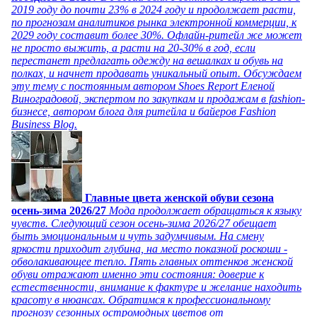
2019 году до почти 23% в 2024 году и продолжает расти,
по прогнозам аналитиков рынка электронной коммерции, к
2029 году составит более 30%. Офлайн-ритейл же может
не просто выжить, а расти на 20-30% в год, если
перестанет предлагать одежду на вешалках и обувь на
полках, и начнет продавать уникальный опыт. Обсуждаем
эту тему с постоянным автором Shoes Report Еленой
Виноградовой, экспертом по закупкам и продажам в fashion-
бизнесе, автором блога для ритейла и байеров Fashion
Business Blog.
Главные цвета женской обуви сезона
осень-зима 2026/27
Мода продолжает обращаться к языку
чувств. Следующий сезон осень-зима 2026/27 обещает
быть эмоциональным и чуть задумчивым. На смену
яркости приходит глубина, на место показной роскоши -
обволакивающее тепло. Пять главных оттенков женской
обуви отражают именно эти состояния: доверие к
естественности, внимание к фактуре и желание находить
красоту в нюансах. Обратимся к профессиональному
прогнозу сезонных остромодных цветов от