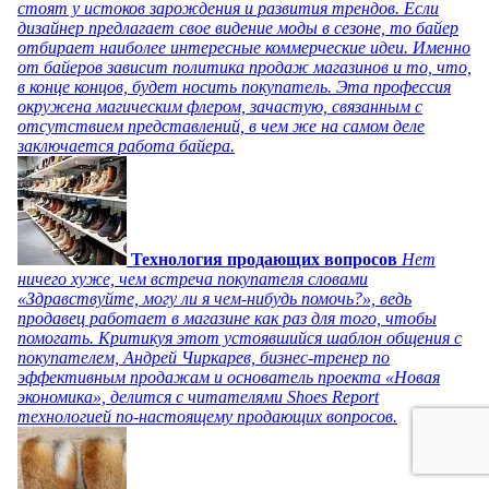
стоят у истоков зарождения и развития трендов. Если
дизайнер предлагает свое видение моды в сезоне, то байер
отбирает наиболее интересные коммерческие идеи. Именно
от байеров зависит политика продаж магазинов и то, что,
в конце концов, будет носить покупатель. Эта профессия
окружена магическим флером, зачастую, связанным с
отсутствием представлений, в чем же на самом деле
заключается работа байера.
Технология продающих вопросов
Нет
ничего хуже, чем встреча покупателя словами
«Здравствуйте, могу ли я чем-нибудь помочь?», ведь
продавец работает в магазине как раз для того, чтобы
помогать. Критикуя этот устоявшийся шаблон общения с
покупателем, Андрей Чиркарев, бизнес-тренер по
эффективным продажам и основатель проекта «Новая
экономика», делится с читателями Shoes Report
технологией по-настоящему продающих вопросов.