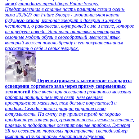
международного тренд-бюро Future Snoops.
Представленная в статье часть палитры сезона осень-
зима 2026/27 от Future Snoops - эмоциональная карта
будущего сезона, которая говорит о доверии и хрупкой
честности, о равновесии, внутренней силе и тепле, которое
не требует повода. Эти пять оттенков превращают
сезонные модели обуви в своеобразный цветовой язык,
который может помочь бренду и его покупательницам
рассказать о себе и своих эмоциях.
Пересматриваем классические стандарты
освещения торгового зала через призму современных
технологий
Еще вчера при освещении розничного магазина
работал принцип: чем ярче свет, чем светлее
пространство магазина, тем больше покупателей и
продаж. Сегодня этот принцип утратил свою
актуальность. На смену ему пришел тренд на хорошо
продуманную концепцию, грамотно используемое освещение,
правильно подобранные осветительные приборы. Эксперт
SR по освещению торговых пространств, светодизайнер
компании «Точка опоры» Анастасия Ефремова