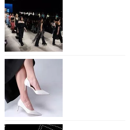
На участие в Московской неделе моды
подано 1047 заявок
На участие в седьмой Московской неделе моды,
которая пройдет в российской столице с 26 сентября
по 1 октября, уже подано 1047 заявок. Примерно
половину из них (494) прислали дизайнеры,
коллекции которых не были представлены в…
07.08.2026
726
BALLINA представит свои новинки на Euro