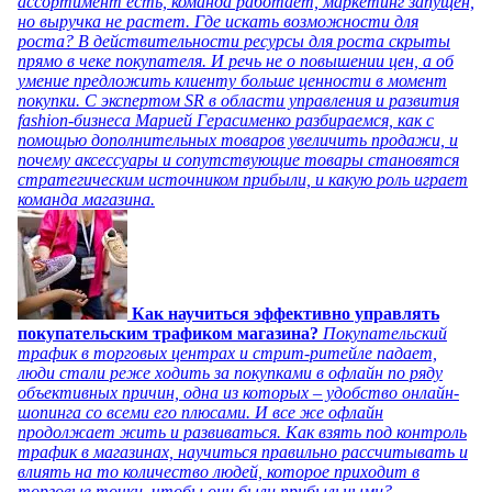
ассортимент есть, команда работает, маркетинг запущен,
но выручка не растет. Где искать возможности для
роста? В действительности ресурсы для роста скрыты
прямо в чеке покупателя. И речь не о повышении цен, а об
умение предложить клиенту больше ценности в момент
покупки. С экспертом SR в области управления и развития
fashion-бизнеса Марией Герасименко разбираемся, как с
помощью дополнительных товаров увеличить продажи, и
почему аксессуары и сопутствующие товары становятся
стратегическим источником прибыли, и какую роль играет
команда магазина.
Как научиться эффективно управлять
покупательским трафиком магазина?
Покупательский
трафик в торговых центрах и стрит-ритейле падает,
люди стали реже ходить за покупками в офлайн по ряду
объективных причин, одна из которых – удобство онлайн-
шопинга со всеми его плюсами. И все же офлайн
продолжает жить и развиваться. Как взять под контроль
трафик в магазинах, научиться правильно рассчитывать и
влиять на то количество людей, которое приходит в
торговые точки, чтобы они были прибыльными?