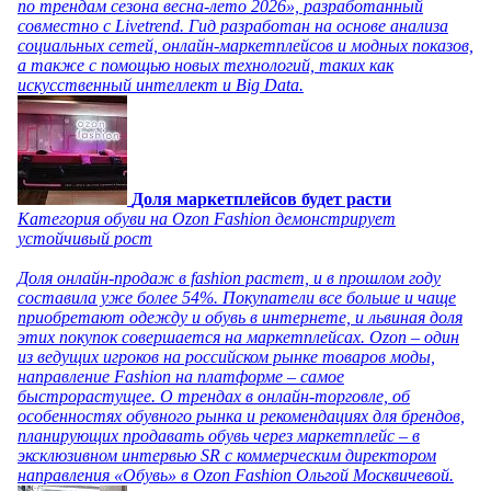
по трендам сезона весна-лето 2026», разработанный
совместно с Livetrend. Гид разработан на основе анализа
социальных сетей, онлайн-маркетплейсов и модных показов,
а также с помощью новых технологий, таких как
искусственный интеллект и Big Data.
Доля маркетплейсов будет расти
Категория обуви на Ozon Fashion демонстрирует
устойчивый рост
Доля онлайн-продаж в fashion растет, и в прошлом году
составила уже более 54%. Покупатели все больше и чаще
приобретают одежду и обувь в интернете, и львиная доля
этих покупок совершается на маркетплейсах. Ozon – один
из ведущих игроков на российском рынке товаров моды,
направление Fashion на платформе – самое
быстрорастущее. О трендах в онлайн-торговле, об
особенностях обувного рынка и рекомендациях для брендов,
планирующих продавать обувь через маркетплейс – в
эксклюзивном интервью SR с коммерческим директором
направления «Обувь» в Ozon Fashion Ольгой Москвичевой.