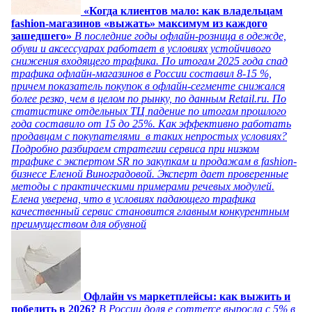
«Когда клиентов мало: как владельцам
fashion-магазинов «выжать» максимум из каждого
зашедшего»
В последние годы офлайн-розница в одежде,
обуви и аксессуарах работает в условиях устойчивого
снижения входящего трафика. По итогам 2025 года спад
трафика офлайн-магазинов в России составил 8-15 %,
причем показатель покупок в офлайн-сегменте снижался
более резко, чем в целом по рынку, по данным Retail.ru. По
статистике отдельных ТЦ падение по итогам прошлого
года составило от 15 до 25%. Как эффективно работать
продавцам с покупателями в таких непростых условиях?
Подробно разбираем стратегии сервиса при низком
трафике с экспертом SR по закупкам и продажам в fashion-
бизнесе Еленой Виноградовой. Эксперт дает проверенные
методы с практическими примерами речевых модулей.
Елена уверена, что в условиях падающего трафика
качественный сервис становится главным конкурентным
преимуществом для обувной
Офлайн vs маркетплейсы: как выжить и
победить в 2026?
В России доля e commerce выросла с 5% в