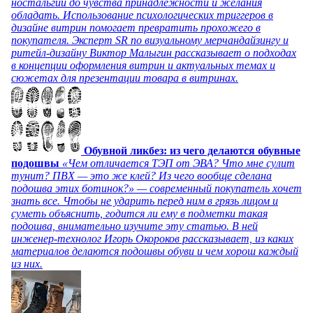
ностальгии до чувства принадлежности и желания
обладать. Использование психологических триггеров в
дизайне витрин помогает превратить прохожего в
покупателя. Эксперт SR по визуальному мерчандайзингу и
ритейл-дизайну Виктор Малыгин рассказывает о подходах
в концепции оформления витрин и актуальных темах и
сюжетах для презентации товара в витринах.
Обувной ликбез: из чего делаются обувные
подошвы
«Чем отличается ТЭП от ЭВА? Что мне сулит
тунит? ПВХ — это же клей? Из чего вообще сделана
подошва этих ботинок?» — современный покупатель хочет
знать все. Чтобы не ударить перед ним в грязь лицом и
суметь объяснить, годится ли ему в подметки такая
подошва, внимательно изучите эту статью. В ней
инженер-технолог Игорь Окороков рассказывает, из каких
материалов делаются подошвы обуви и чем хорош каждый
из них.