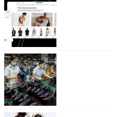
Shoes
Компания BALLINA Guangzhou Lihuang Footwear
Co., Ltd., основанная в 2011 году и расположенная в
Гуанчжоу, столице моды Китая, является
профессиональной обувной компанией,
объединяющей разработку, производство и…
07.08.2026
591
На платформе Lamoda - новый раздел и
условия продвижения локальных
дизайнерских марок
Российский маркетплейс Lamoda решил обновить
раздел для продажи продукции локальных
дизайнерских марок одежды, обуви и аксессуаров.
Бренды также получат маркетинговую…
06.08.2026
774
Объем мирового производства обуви в