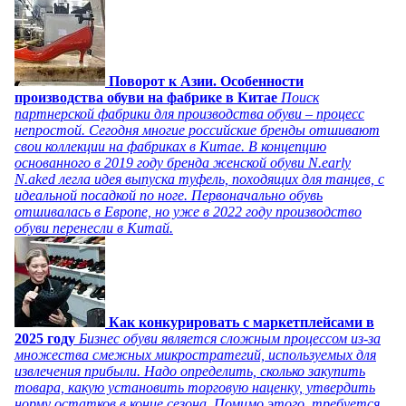
Поворот к Азии. Особенности
производства обуви на фабрике в Китае
Поиск
партнерской фабрики для производства обуви – процесс
непростой. Сегодня многие российские бренды отшивают
свои коллекции на фабриках в Китае. В концепцию
основанного в 2019 году бренда женской обуви N.early
N.aked легла идея выпуска туфель, походящих для танцев, с
идеальной посадкой по ноге. Первоначально обувь
отшивалась в Европе, но уже в 2022 году производство
обуви перенесли в Китай.
Как конкурировать с маркетплейсами в
2025 году
Бизнес обуви является сложным процессом из-за
множества смежных микростратегий, используемых для
извлечения прибыли. Надо определить, сколько закупить
товара, какую установить торговую наценку, утвердить
норму остатков в конце сезона. Помимо этого, требуется